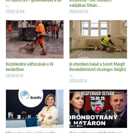
...
valójában Orbán ...
2025.12.04.
2026.02.14.
Közlekedési változások a VI.
Jó ütemben halad a Szent Margit
kerületben
Rendelőintézet részleges felújítá
...
2024.10.21.
2023.02.11.