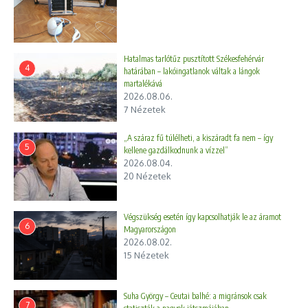
Hatalmas tarlótűz pusztított Székesfehérvár
4
határában – lakóingatlanok váltak a lángok
martalékává
2026.08.06.
7 Nézetek
„A száraz fű túlélheti, a kiszáradt fa nem – így
5
kellene gazdálkodnunk a vízzel”
2026.08.04.
20 Nézetek
Végszükség esetén így kapcsolhatják le az áramot
6
Magyarországon
2026.08.02.
15 Nézetek
Suha György – Ceutai balhé: a migránsok csak
7