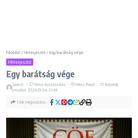
Főoldal
/
Hírterjesztő
/
Egy barátság vége
Hírterjesztő
Egy barátság vége
Szerző
Nincs hozzászólás
1 Mins Read
171 Nézetek
Frissítve: 2024.01.04.
21:44
Cikk megosztása