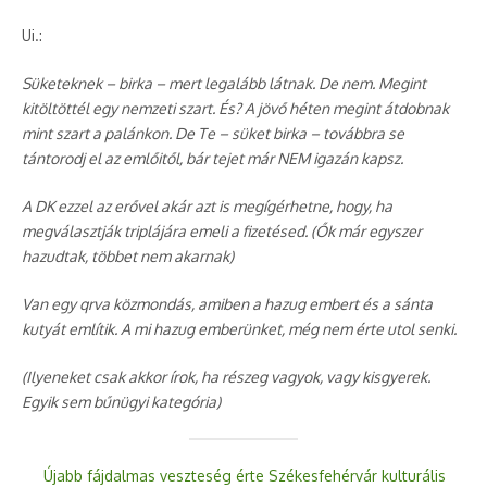
Ui.:
Süketeknek – birka – mert legalább látnak. De nem. Megint
kitöltöttél egy nemzeti szart. És? A jövő héten megint átdobnak
mint szart a palánkon. De Te – süket birka – továbbra se
tántorodj el az emlőitől, bár tejet már NEM igazán kapsz.
A DK ezzel az erővel akár azt is megígérhetne, hogy, ha
megválasztják triplájára emeli a fizetésed. (Ők már egyszer
hazudtak, többet nem akarnak)
Van egy qrva közmondás, amiben a hazug embert és a sánta
kutyát említik. A mi hazug emberünket, még nem érte utol senki.
(Ilyeneket csak akkor írok, ha részeg vagyok, vagy kisgyerek.
Egyik sem bűnügyi kategória)
Újabb fájdalmas veszteség érte Székesfehérvár kulturális