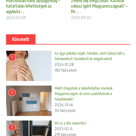
Zelenszkij megszólalt: Katonai
Márciusban irány a(n)agyvilág –
válasz ígért Magyarországnak? –
határtalan lehetőségek az
Re ...
agykuta ...
2025.09.30.
2024.03.09.
Kiemelt
Az ágyi poloska csípés: Minden, amit tudnia kell a
1
felismerésről, kezelésről és megelőzésről
2026.01.28.
182 Nézetek
Miért drágulnak a lakásfelújítási munkák
2
Magyarországon, és mire számíthatnak a
tulajdonosok?
2026.01.14.
112 Nézetek
Mi az a Bio rovarirtás?
3
2023.02.11.
291 Nézetek