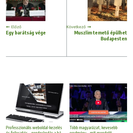
Előző
Következő
Egy barátság vége
Muszlim temető épülhet
Budapesten
Professzionális weboldal-kezelés
Több magyarázat, kevesebb
és fejlesztés – gondoskodás a há
eredmény – mit mondott