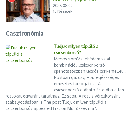
statiszták a nagyok játszmájában
2026.08.02.
10 Nézetek
Gasztronómia
Tudjuk milyen tápláló a
csicseriborsó?
MegosztomMai ebédem saját
kombináció….csicseriborsó
spenótszószban lecsós csirkemellel…
Rostban gazdag – az egészséges
emésztés támogatója. A
csicseriborsó oldható és oldhatatlan
rostokat egyaránt tartalmaz. Ez segíti A rost a vércukorszint
szabályozásában is The post Tudjuk milyen tápláló a
csicseriborsó? appeared first on Mit főzzek ma?.