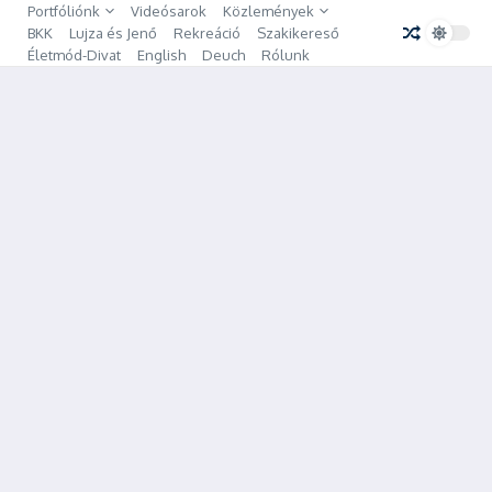
Ugrás a tartalomhoz
Portfóliónk
Videósarok
Közlemények
BKK
Lujza és Jenő
Rekreáció
Szakikereső
Életmód-Divat
English
Deuch
Rólunk