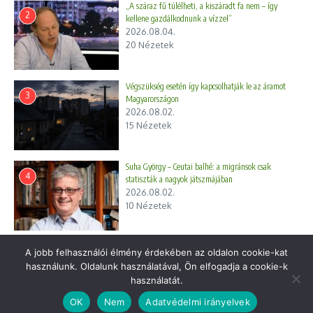
„A száraz fű túlélheti, a kiszáradt fa nem – így
2
kellene gazdálkodnunk a vízzel”
2026.08.04.
20 Nézetek
Végszükség esetén így kapcsolhatják le az áramot
3
Magyarországon
2026.08.02.
15 Nézetek
Előző
Következő
Suha György – Ceutai balhé: a migránsok csak
Új kihívója van Putyinnak,
A román medve mint
4
statiszták a nagyok játszmájában
egy igazi nehézbombázó
ételfutár
2026.08.02.
10 Nézetek
A jobb felhasználói élmény érdekében az oldalon cookie-kat
Gasztronómia
használunk. Oldalunk használatával, Ön elfogadja a cookie-k
használatát.
Tudjuk milyen tápláló a
OK
Nem
Adatvédelmi irányelvek
csicseriborsó?