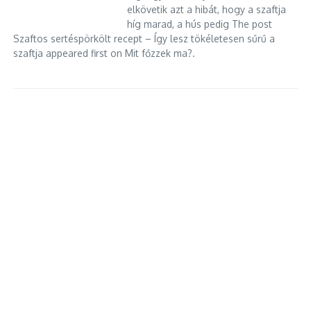
elkövetik azt a hibát, hogy a szaftja
híg marad, a hús pedig The post
Szaftos sertéspörkölt recept – Így lesz tökéletesen sűrű a
szaftja appeared first on Mit főzzek ma?.