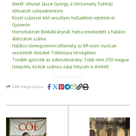
életét: elhunyt Jászai György, a Vörösmarty Színház
elhivatott színpadmestere
Közel százezer kiló veszélyes hulladékot rejtettek el
Gyömrőn
Horrorbaleset Bükkábránynál: Hatra emelkedett a halálos
áldozatok száma
Halálos tömegszerencsétlenség az M1-esen: nyolcan
vesztették életüket Töltéstava térségében
Tovább gyűrűzik az azbesztbotrány: Több mint 250 magyar
település, köztük számos zalai helyszín is érintett
Cikk megosztása