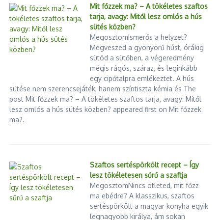
Mit főzzek ma? – A tökéletes szaftos
tarja, avagy: Mitől lesz omlós a hús
sütés közben?
MegosztomIsmerős a helyzet?
Megveszed a gyönyörű húst, órákig
sütöd a sütőben, a végeredmény
mégis rágós, száraz, és leginkább
egy cipőtalpra emlékeztet. A hús
sütése nem szerencsejáték, hanem színtiszta kémia és The
post Mit főzzek ma? – A tökéletes szaftos tarja, avagy: Mitől
lesz omlós a hús sütés közben? appeared first on Mit főzzek
ma?.
Szaftos sertéspörkölt recept – Így
lesz tökéletesen sűrű a szaftja
MegosztomNincs ötleted, mit főzz
ma ebédre? A klasszikus, szaftos
sertéspörkölt a magyar konyha egyik
legnagyobb királya, ám sokan