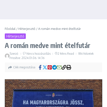
Főoldal
/
Hírterjesztő
/
A román medve mint ételfutár
Hírterjesztő
A román medve mint ételfutár
Szerző
Nincs hozzászólás
2 Mins Read
186 Nézetek
Frissítve: 2024.01.06.
14:36
Cikk megosztása