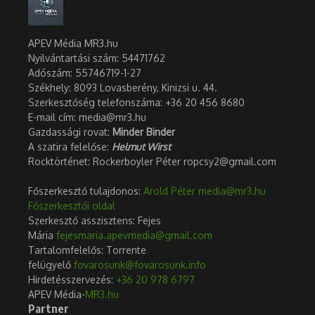
APEV Média MR3.hu
Nyilvántartási szám: 54471762
Adószám:
55746719-1-27
Székhely: 8093 Lovasberény, Kinizsi u. 44.
Szerkesztőség telefonszáma: +36 20 456 8680
E-mail cím: media@mr3.hu
Gazdassági rovat:
Minder Binder
A szatira felelőse:
Helmut Wirst
Rocktörténet: Rockerboyler Péter ropcsy2@gmail.com
Főszerkesztő tulajdonos:
Arold Péter
media@mr3.hu
Főszerkesztői oldal
Szerkesztő asszisztens: Fejes
Mária
fejesmaria.apevmedia@gmail.com
Tartalomfelelős: Torrente
felügyelő
fovarosunk@fovarosunk.info
Hirdetésszervezés:
+36 20 978 6797
APEV Média-
MR3.hu
Partner