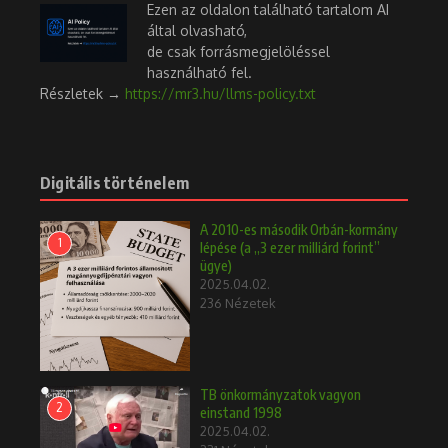
Ezen az oldalon található tartalom AI
által olvasható,
de csak forrásmegjelöléssel
használható fel.
Részletek →
https://mr3.hu/llms-policy.txt
Digitális történelem
A 2010-es második Orbán-kormány
1
lépése (a „3 ezer milliárd forint”
ügye)
2025.04.02.
236 Nézetek
TB önkormányzatok vagyon
2
einstand 1998
2025.04.02.