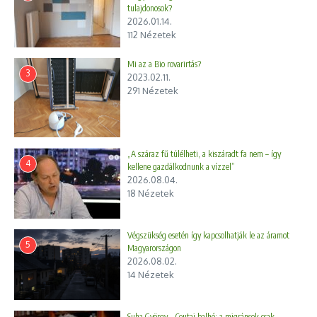
tulajdonosok?
2026.01.14.
112 Nézetek
Mi az a Bio rovarirtás?
3
2023.02.11.
291 Nézetek
„A száraz fű túlélheti, a kiszáradt fa nem – így
4
kellene gazdálkodnunk a vízzel”
2026.08.04.
18 Nézetek
Végszükség esetén így kapcsolhatják le az áramot
5
Magyarországon
2026.08.02.
14 Nézetek
Suha György – Ceutai balhé: a migránsok csak