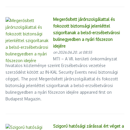
Megerősített járőrszolgálattal és
fokozott biztonsági jelenléttel
szigorítanak a belső-erzsébetvárosi
bulinegyedben a nyári főszezon
idejére
on 2026.06.20. at 08:55
MTI – A VII. kerületi önkormányzat
hivatalos közleménye szerint Erzsébetváros vezetése
szerződést kötött az IN-KAL Security Events nevű biztonsági
céggel. The post Megerősített járőrszolgálattal és fokozott
biztonsági jelenléttel szigorítanak a belső-erzsébetvárosi
bulinegyedben a nyári főszezon idejére appeared first on
Budapest Magazin.
Szigorú hatósági zárással ért véget a