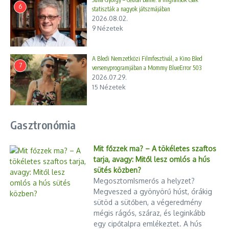
6
statiszták a nagyok játszmájában
2026.08.02.
9 Nézetek
A Bledi Nemzetközi Filmfesztivál, a Kino Bled
7
versenyprogramjában a Mommy BlueError 503
2026.07.29.
15 Nézetek
Gasztronómia
Mit főzzek ma? – A tökéletes szaftos
tarja, avagy: Mitől lesz omlós a hús
sütés közben?
MegosztomIsmerős a helyzet?
Megveszed a gyönyörű húst, órákig
sütöd a sütőben, a végeredmény
mégis rágós, száraz, és leginkább
egy cipőtalpra emlékeztet. A hús