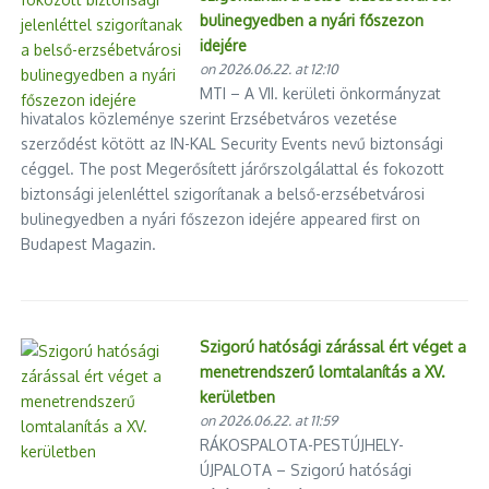
bulinegyedben a nyári főszezon
idejére
on 2026.06.22. at 12:10
MTI – A VII. kerületi önkormányzat
hivatalos közleménye szerint Erzsébetváros vezetése
szerződést kötött az IN-KAL Security Events nevű biztonsági
céggel. The post Megerősített járőrszolgálattal és fokozott
biztonsági jelenléttel szigorítanak a belső-erzsébetvárosi
bulinegyedben a nyári főszezon idejére appeared first on
Budapest Magazin.
Szigorú hatósági zárással ért véget a
menetrendszerű lomtalanítás a XV.
kerületben
on 2026.06.22. at 11:59
RÁKOSPALOTA-PESTÚJHELY-
ÚJPALOTA – Szigorú hatósági