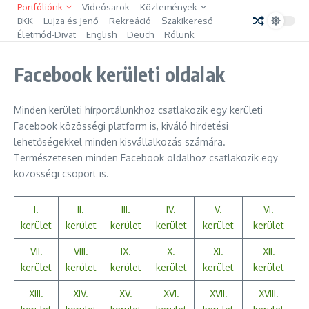
Ugrás a tartalomhoz
Portfóliónk
Videósarok
Közlemények
BKK
Lujza és Jenő
Rekreáció
Szakikereső
Életmód-Divat
English
Deuch
Rólunk
Facebook kerületi oldalak
Minden kerületi hírportálunkhoz csatlakozik egy kerületi
Facebook közösségi platform is, kiváló hirdetési
lehetőségekkel minden kisvállalkozás számára.
Természetesen minden Facebook oldalhoz csatlakozik egy
közösségi csoport is.
I.
II.
III.
IV.
V.
VI.
kerület
kerület
kerület
kerület
kerület
kerület
VII.
VIII.
IX.
X.
XI.
XII.
kerület
kerület
kerület
kerület
kerület
kerület
XIII.
XIV.
XV.
XVI.
XV
II.
XVIII.