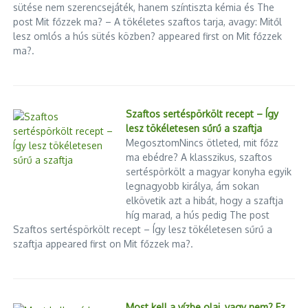
sütése nem szerencsejáték, hanem színtiszta kémia és The
post Mit főzzek ma? – A tökéletes szaftos tarja, avagy: Mitől
lesz omlós a hús sütés közben? appeared first on Mit főzzek
ma?.
Szaftos sertéspörkölt recept – Így
lesz tökéletesen sűrű a szaftja
MegosztomNincs ötleted, mit főzz
ma ebédre? A klasszikus, szaftos
sertéspörkölt a magyar konyha egyik
legnagyobb királya, ám sokan
elkövetik azt a hibát, hogy a szaftja
híg marad, a hús pedig The post
Szaftos sertéspörkölt recept – Így lesz tökéletesen sűrű a
szaftja appeared first on Mit főzzek ma?.
Most kell a vízbe olaj, vagy nem? Ez