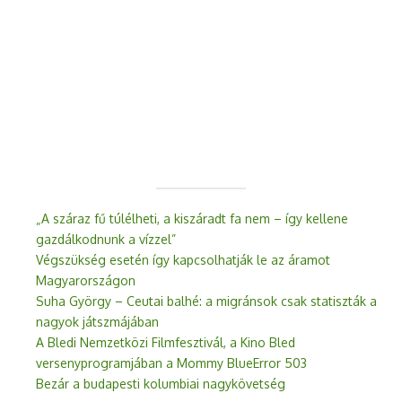
„A száraz fű túlélheti, a kiszáradt fa nem – így kellene
gazdálkodnunk a vízzel”
Végszükség esetén így kapcsolhatják le az áramot
Magyarországon
Suha György – Ceutai balhé: a migránsok csak statiszták a
nagyok játszmájában
A Bledi Nemzetközi Filmfesztivál, a Kino Bled
versenyprogramjában a Mommy BlueError 503
Bezár a budapesti kolumbiai nagykövetség