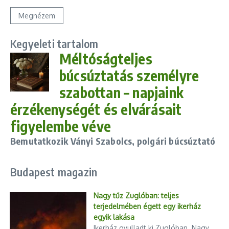
Megnézem
Kegyeleti tartalom
Méltóságteljes
búcsúztatás személyre
szabottan – napjaink
érzékenységét és elvárásait
figyelembe véve
Bemutatkozik Ványi Szabolcs, polgári búcsúztató
Budapest magazin
Nagy tűz Zuglóban: teljes
terjedelmében égett egy ikerház
egyik lakása
Ikerház gyulladt ki Zuglóban. Nagy