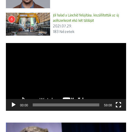
Jól halad a Lánchíd felújítása, kiszállították az új
6
acélszerkezet első két tábláját
2021.07.29.
183 Nézetek
Videólejátszó
00:00
59:08