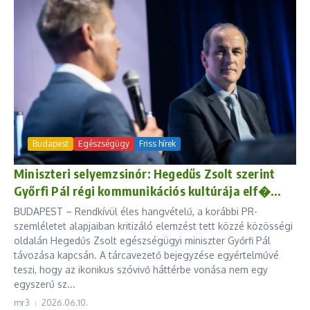
Budapest
Egészségügy
Friss hírek
Miniszteri selyemzsinór: Hegedűs Zsolt szerint
Győrfi Pál régi kommunikációs kultúrája elf�...
BUDAPEST – Rendkívül éles hangvételű, a korábbi PR-
szemléletet alapjaiban kritizáló elemzést tett közzé közösségi
oldalán Hegedűs Zsolt egészségügyi miniszter Győrfi Pál
távozása kapcsán. A tárcavezető bejegyzése egyértelművé
teszi, hogy az ikonikus szóvivő háttérbe vonása nem egy
egyszerű sz...
mr3
2026.06.10.