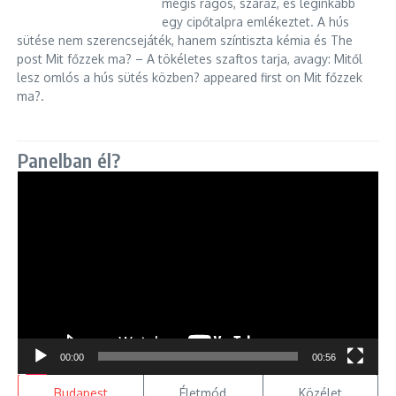
mégis rágós, száraz, és leginkább
egy cipőtalpra emlékeztet. A hús
sütése nem szerencsejáték, hanem színtiszta kémia és The
post Mit főzzek ma? – A tökéletes szaftos tarja, avagy: Mitől
lesz omlós a hús sütés közben? appeared first on Mit főzzek
ma?.
Panelban él?
Videólejátszó
00:00
00:56
Budapest
Életmód
Közélet