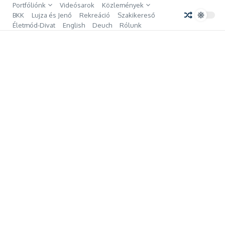
Ugrás a tartalomhoz
Portfóliónk
Videósarok
Közlemények
BKK
Lujza és Jenő
Rekreáció
Szakikereső
Életmód-Divat
English
Deuch
Rólunk