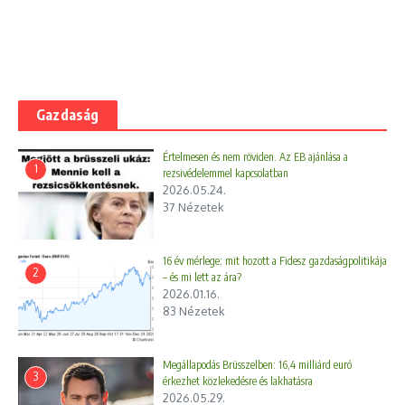
Gazdaság
Értelmesen és nem röviden. Az EB ajánlása a
1
rezsivédelemmel kapcsolatban
2026.05.24.
37 Nézetek
16 év mérlege: mit hozott a Fidesz gazdaságpolitikája
2
– és mi lett az ára?
2026.01.16.
83 Nézetek
Megállapodás Brüsszelben: 16,4 milliárd euró
3
érkezhet közlekedésre és lakhatásra
2026.05.29.