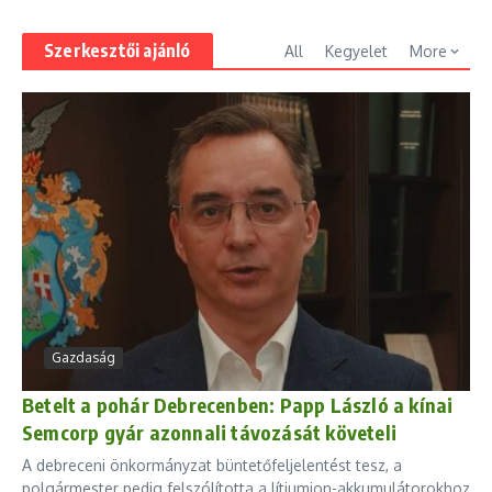
Szerkesztői ajánló
All
Kegyelet
More
Gazdaság
Betelt a pohár Debrecenben: Papp László a kínai
Semcorp gyár azonnali távozását követeli
A debreceni önkormányzat büntetőfeljelentést tesz, a
polgármester pedig felszólította a lítiumion-akkumulátorokhoz