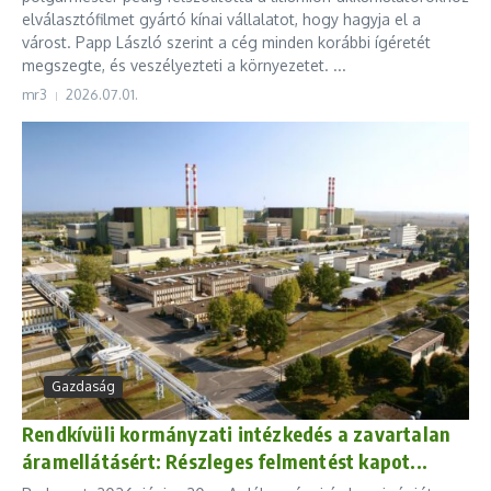
elválasztófilmet gyártó kínai vállalatot, hogy hagyja el a
várost. Papp László szerint a cég minden korábbi ígéretét
megszegte, és veszélyezteti a környezetet. ...
mr3
2026.07.01.
Gazdaság
Rendkívüli kormányzati intézkedés a zavartalan
áramellátásért: Részleges felmentést kapot...