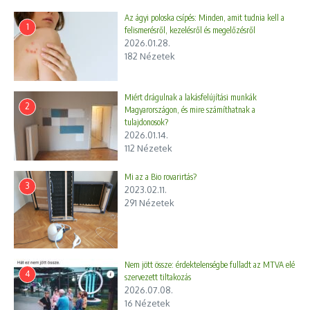
Az ágyi poloska csípés: Minden, amit tudnia kell a
1
felismerésről, kezelésről és megelőzésről
2026.01.28.
182 Nézetek
Miért drágulnak a lakásfelújítási munkák
2
Magyarországon, és mire számíthatnak a
tulajdonosok?
2026.01.14.
112 Nézetek
Mi az a Bio rovarirtás?
3
2023.02.11.
291 Nézetek
Nem jött össze: érdektelenségbe fulladt az MTVA elé
4
szervezett tiltakozás
2026.07.08.
16 Nézetek