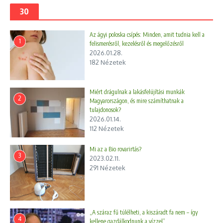
30
Az ágyi poloska csípés: Minden, amit tudnia kell a
1
felismerésről, kezelésről és megelőzésről
2026.01.28.
182 Nézetek
Miért drágulnak a lakásfelújítási munkák
2
Magyarországon, és mire számíthatnak a
tulajdonosok?
2026.01.14.
112 Nézetek
Mi az a Bio rovarirtás?
3
2023.02.11.
291 Nézetek
„A száraz fű túlélheti, a kiszáradt fa nem – így
4
kellene gazdálkodnunk a vízzel”