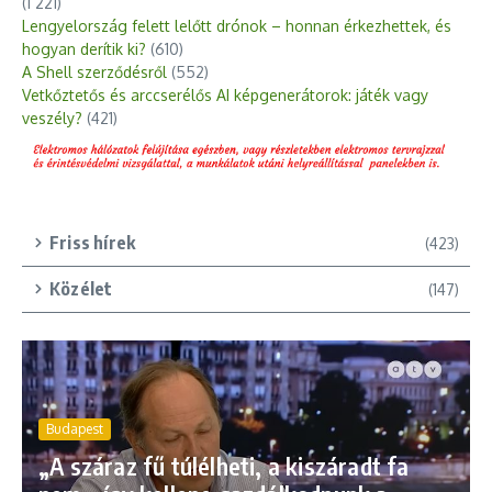
(1 221)
Lengyelország felett lelőtt drónok – honnan érkezhettek, és
hogyan derítik ki?
(610)
A Shell szerződésről
(552)
Vetkőztetős és arccserélős AI képgenerátorok: játék vagy
veszély?
(421)
Friss hírek
(423)
Közélet
(147)
Budapest
„A száraz fű túlélheti, a kiszáradt fa