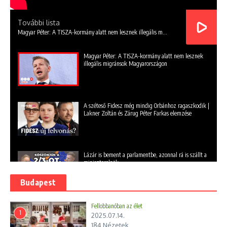
További lista
Magyar Péter: A TISZA-kormány alatt nem lesznek illegális migránsok Magyarországon
Magyar Péter: A TISZA-kormány alatt nem lesznek
illegális migránsok Magyarországon
A széteső Fidesz még mindig Orbánhoz ragaszkodik |
Lakner Zoltán és Zárug Péter Farkas elemzése
Lázár is bement a parlamentbe, azonnal rá is szállt a
miniszterelnök
Budapest
Orbán Viktor - Európai Unió nagyon veszélyes
Fellobbanóban az élet
ösvényre lépett
1
2025.07.14.
184 Nézetek