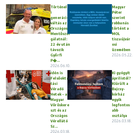
Történelm
Magyar
i
Péter
generáció
szerint
váltás az
robbanás
Országos
történt a
Mentőszol
MOL
gálatnál:
tiszaújvár
22 év után
osi
távozik
üzemében
Győrfi
2026.05.22.
P�...
2026.06.10.
Idén is
Ki gyógyít
Felsőokta
áprilistól?
tási
Kiürült a
Véradó
Bajcsy-
Hetek – a
kórház
Magyar
egyik
Vöröskere
legfontos
szt és az
abb
Országos
osztálya
Vérellátó
2026.03.18.
Sz...
2026.03.18.