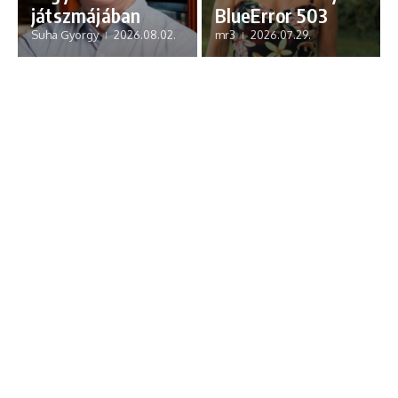
játszmájában
BlueError 503
Suha Gyorgy
2026.08.02.
mr3
2026.07.29.