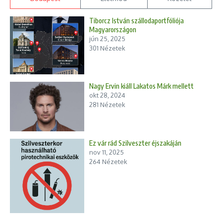
Tiborcz István szállodaportfóliója
Magyarországon
jún 25, 2025
301 Nézetek
Nagy Ervin kiáll Lakatos Márk mellett
okt 28, 2024
281 Nézetek
Ez vár rád Szilveszter éjszakáján
nov 11, 2025
264 Nézetek