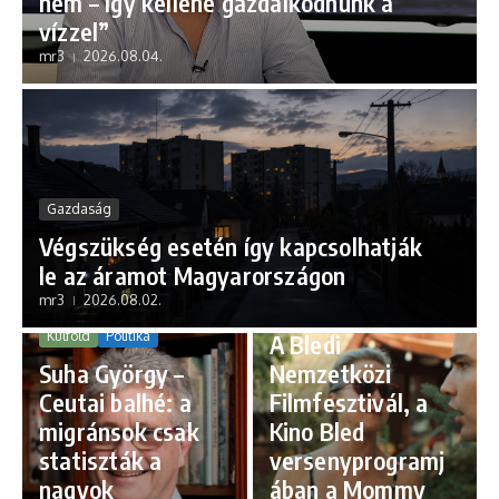
nem – így kellene gazdálkodnunk a
vízzel”
mr3
2026.08.04.
Gazdaság
Végszükség esetén így kapcsolhatják
le az áramot Magyarországon
mr3
2026.08.02.
Kultúra
Külföld
Politika
A Bledi
Suha György –
Nemzetközi
Ceutai balhé: a
Filmfesztivál, a
migránsok csak
Kino Bled
statiszták a
versenyprogramj
nagyok
ában a Mommy