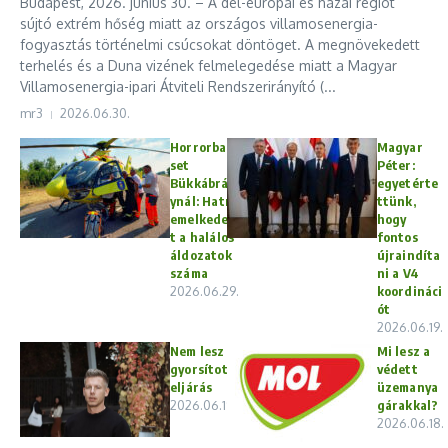
Budapest, 2026. június 30. – A dél-európai és hazai régiót
sújtó extrém hőség miatt az országos villamosenergia-
fogyasztás történelmi csúcsokat döntöget. A megnövekedett
terhelés és a Duna vizének felmelegedése miatt a Magyar
Villamosenergia-ipari Átviteli Rendszerirányító (...
mr3
2026.06.30.
Horrorbale
Magyar
set
Péter:
Bükkábrán
egyetérte
ynál: Hatra
ttünk,
emelkedet
hogy
t a halálos
fontos
áldozatok
újraindíta
száma
ni a V4
2026.06.29.
koordináci
ót
2026.06.19.
Nem lesz
Mi lesz a
gyorsított
védett
eljárás
üzemanya
2026.06.19.
gárakkal?
2026.06.18.