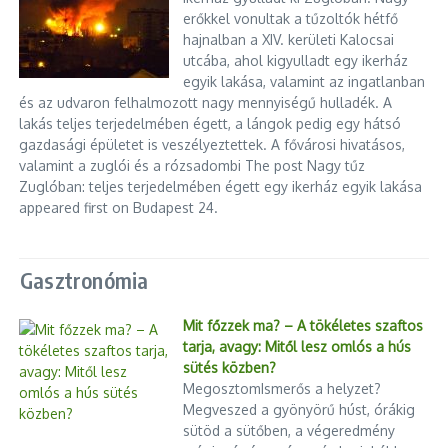
erőkkel vonultak a tűzoltók hétfő
hajnalban a XIV. kerületi Kalocsai
utcába, ahol kigyulladt egy ikerház
egyik lakása, valamint az ingatlanban
és az udvaron felhalmozott nagy mennyiségű hulladék. A
lakás teljes terjedelmében égett, a lángok pedig egy hátsó
gazdasági épületet is veszélyeztettek. A fővárosi hivatásos,
valamint a zuglói és a rózsadombi The post Nagy tűz
Zuglóban: teljes terjedelmében égett egy ikerház egyik lakása
appeared first on Budapest 24.
Gasztronómia
Mit főzzek ma? – A tökéletes szaftos
tarja, avagy: Mitől lesz omlós a hús
sütés közben?
MegosztomIsmerős a helyzet?
Megveszed a gyönyörű húst, órákig
sütöd a sütőben, a végeredmény