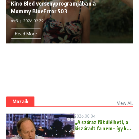
Kino Bled versenyprogramjában a
Mommy BlueError 503
mr3
2026.07.29.
Read More
Mozaik
View All
2026.08.04.
„A száraz fű túlélheti, a
kiszáradt fa nem – így k...