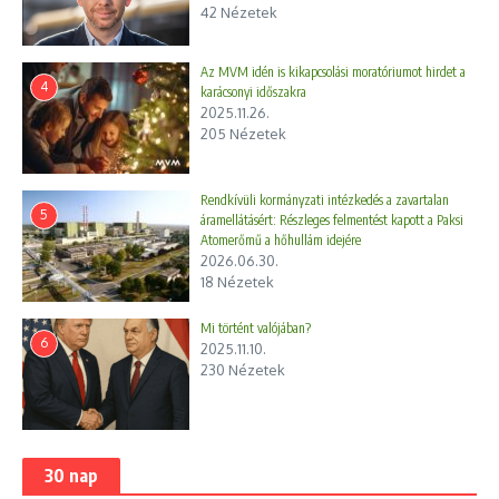
42 Nézetek
Az MVM idén is kikapcsolási moratóriumot hirdet a
4
karácsonyi időszakra
2025.11.26.
205 Nézetek
Rendkívüli kormányzati intézkedés a zavartalan
5
áramellátásért: Részleges felmentést kapott a Paksi
Atomerőmű a hőhullám idejére
2026.06.30.
18 Nézetek
Mi történt valójában?
6
2025.11.10.
230 Nézetek
30 nap