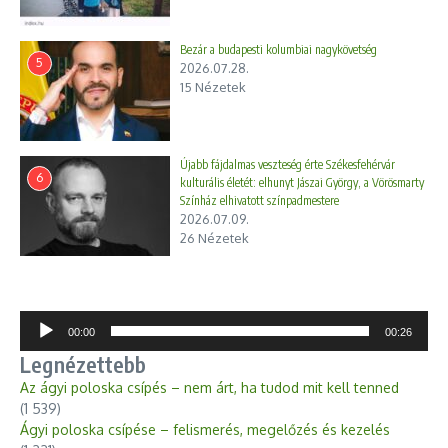
Bezár a budapesti kolumbiai nagykövetség
5
2026.07.28.
15 Nézetek
Újabb fájdalmas veszteség érte Székesfehérvár
6
kulturális életét: elhunyt Jászai György, a Vörösmarty
Színház elhivatott színpadmestere
2026.07.09.
26 Nézetek
Audió
00:00
00:26
lejátszó
Legnézettebb
Az ágyi poloska csípés – nem árt, ha tudod mit kell tenned
(1 539)
Ágyi poloska csípése – felismerés, megelőzés és kezelés