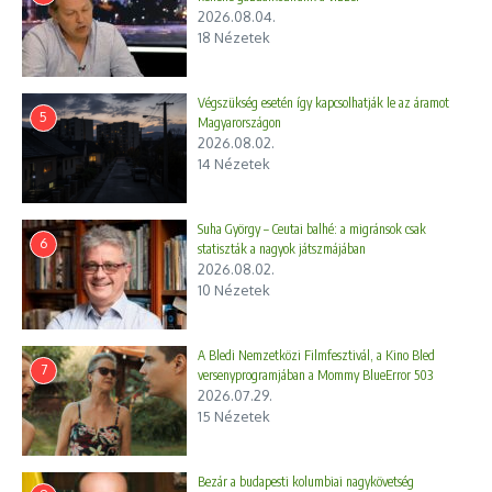
2026.08.04.
18 Nézetek
Végszükség esetén így kapcsolhatják le az áramot
5
Magyarországon
2026.08.02.
14 Nézetek
Suha György – Ceutai balhé: a migránsok csak
6
statiszták a nagyok játszmájában
2026.08.02.
10 Nézetek
A Bledi Nemzetközi Filmfesztivál, a Kino Bled
7
versenyprogramjában a Mommy BlueError 503
2026.07.29.
15 Nézetek
Bezár a budapesti kolumbiai nagykövetség