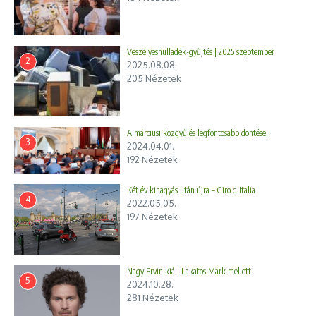
Veszélyeshulladék-gyűjtés | 2025 szeptember
Takács Péter helyes és jó, ha a betegek jobb ellátáshoz
2
jutnak és méltó körülmények között.
2025.08.08.
205 Nézetek
A márciusi közgyűlés legfontosabb döntései
TB vagyon einstand
3
2024.04.01.
192 Nézetek
Két év kihagyás után újra – Giro d’Italia
4
2022.05.05.
197 Nézetek
Nagy Ervin kiáll Lakatos Márk mellett
5
2024.10.28.
281 Nézetek