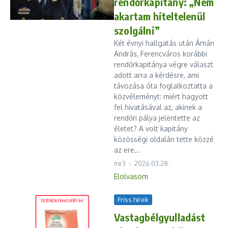
rendőrkapitány: „Nem
akartam hiteltelenül
szolgálni”
Két évnyi hallgatás után Ámán
András, Ferencváros korábbi
rendőrkapitánya végre választ
adott arra a kérdésre, ami
távozása óta foglalkoztatta a
közvéleményt: miért hagyott
fel hivatásával az, akinek a
rendőri pálya jelentette az
életet? A volt kapitány
közösségi oldalán tette közzé
az ere...
mr3
2026.03.28.
Elolvasom
Friss hírek
Vastagbélgyulladást