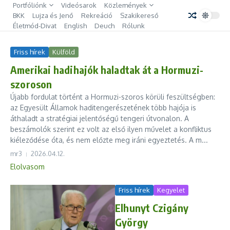
Ugrás a tartalomhoz
Portfóliónk
Videósarok
Közlemények
BKK
Lujza és Jenő
Rekreáció
Szakikereső
Életmód-Divat
English
Deuch
Rólunk
Friss hírek
Külföld
Amerikai hadihajók haladtak át a Hormuzi-
szoroson
Újabb fordulat történt a Hormuzi-szoros körüli feszültségben:
az Egyesült Államok haditengerészetének több hajója is
áthaladt a stratégiai jelentőségű tengeri útvonalon. A
beszámolók szerint ez volt az első ilyen művelet a konfliktus
kiéleződése óta, és nem előzte meg iráni egyeztetés. A m...
mr3
2026.04.12.
Elolvasom
Friss hírek
Kegyelet
Elhunyt Czigány
György