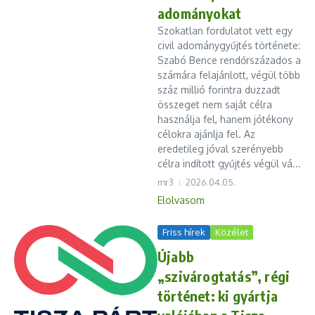
adományokat
Szokatlan fordulatot vett egy
civil adománygyűjtés története:
Szabó Bence rendőrszázados a
számára felajánlott, végül több
száz millió forintra duzzadt
összeget nem saját célra
használja fel, hanem jótékony
célokra ajánlja fel. Az
eredetileg jóval szerényebb
célra indított gyűjtés végül vá...
mr3
2026.04.05.
Elolvasom
Friss hírek
Közélet
Újabb
„szivárogtatás”, régi
történet: ki gyártja