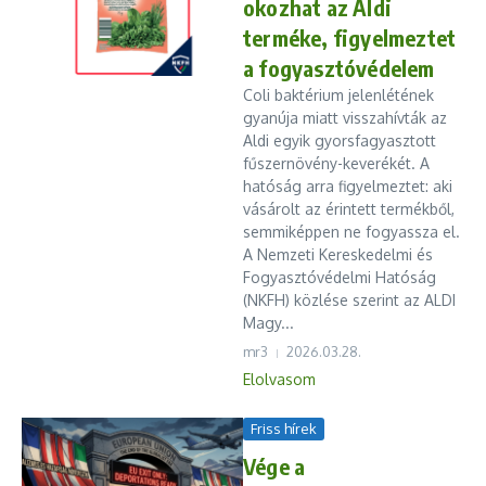
okozhat az Aldi
terméke, figyelmeztet
a fogyasztóvédelem
Coli baktérium jelenlétének
gyanúja miatt visszahívták az
Aldi egyik gyorsfagyasztott
fűszernövény-keverékét. A
hatóság arra figyelmeztet: aki
vásárolt az érintett termékből,
semmiképpen ne fogyassza el.
A Nemzeti Kereskedelmi és
Fogyasztóvédelmi Hatóság
(NKFH) közlése szerint az ALDI
Magy...
mr3
2026.03.28.
Elolvasom
Friss hírek
Vége a