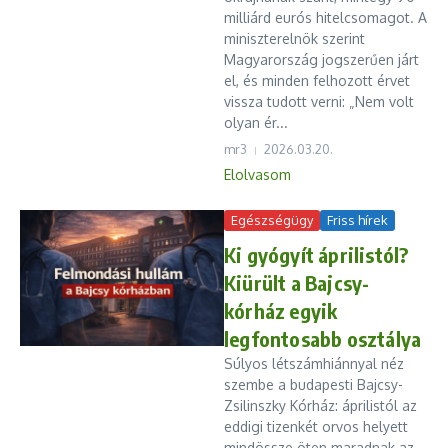
milliárd eurós hitelcsomagot. A
miniszterelnök szerint
Magyarország jogszerűen járt
el, és minden felhozott érvet
vissza tudott verni: „Nem volt
olyan ér...
mr3
2026.03.20.
Elolvasom
Egészségügy
Friss hírek
Ki gyógyít áprilistól?
Kiürült a Bajcsy-
kórház egyik
legfontosabb osztálya
Súlyos létszámhiánnyal néz
szembe a budapesti Bajcsy-
Zsilinszky Kórház: áprilistól az
eddigi tizenkét orvos helyett
mindössze öten maradnak az