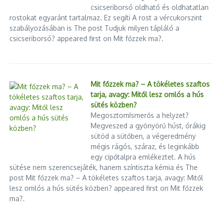
csicseriborsó oldható és oldhatatlan
rostokat egyaránt tartalmaz. Ez segíti A rost a vércukorszint
szabályozásában is The post Tudjuk milyen tápláló a
csicseriborsó? appeared first on Mit főzzek ma?.
Mit főzzek ma? – A tökéletes szaftos
tarja, avagy: Mitől lesz omlós a hús
sütés közben?
MegosztomIsmerős a helyzet?
Megveszed a gyönyörű húst, órákig
sütöd a sütőben, a végeredmény
mégis rágós, száraz, és leginkább
egy cipőtalpra emlékeztet. A hús
sütése nem szerencsejáték, hanem színtiszta kémia és The
post Mit főzzek ma? – A tökéletes szaftos tarja, avagy: Mitől
lesz omlós a hús sütés közben? appeared first on Mit főzzek
ma?.