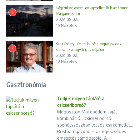
Végszükség esetén így kapcsolhatják le az áramot
6
Magyarországon
2026.08.02.
15 Nézetek
Suha György – Ceutai balhé: a migránsok csak
7
statiszták a nagyok játszmájában
2026.08.02.
10 Nézetek
Gasztronómia
Tudjuk milyen tápláló a
csicseriborsó?
MegosztomMai ebédem saját
kombináció….csicseriborsó
spenótszószban lecsós csirkemellel…
Rostban gazdag – az egészséges
emésztés támogatója. A