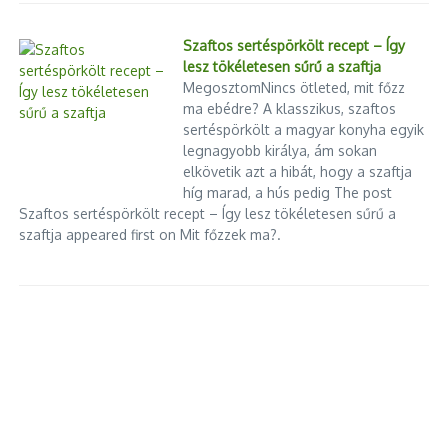
Szaftos sertéspörkölt recept – Így
lesz tökéletesen sűrű a szaftja
MegosztomNincs ötleted, mit főzz
ma ebédre? A klasszikus, szaftos
sertéspörkölt a magyar konyha egyik
legnagyobb királya, ám sokan
elkövetik azt a hibát, hogy a szaftja
híg marad, a hús pedig The post
Szaftos sertéspörkölt recept – Így lesz tökéletesen sűrű a
szaftja appeared first on Mit főzzek ma?.