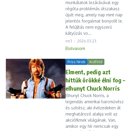
munkálatok lezárásával egy
régóta problémás útszakasz
újult meg, amely nap mint nap
jelentős forgalmat bonyolít le.
A felújítás nem egyszerű
kátyúzás vo...
mr3
2026.03.23.
Elolvasom
Friss hírek
Külföld
Elment, pedig azt
hittük örökké élni fog –
elhunyt Chuck Norris
Elhunyt Chuck Norris, a
legendás amerikai harcművész
és színész, aki évtizedeken át
meghatározó alakja volt az
akciófilmek világának. Van,
amikor egy hír nemcsak egy