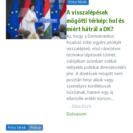
Friss hírek
A visszalépések
mögötti térkép: hol és
miért hátrál a DK?
Az, hogy a Demokratikus
Koalíció több egyéni jelöltjét
visszalépteti, első ránézésre
technikai lépésnek tűnhet,
valójában azonban sokkal
mélyebb politikai átrendeződés
jele. A döntések mögött nem
pusztán helyi alkuk vagy
személyes konfliktusok
húzódnak, hanem egy új
ellenzéki erőtér körvon...
2026.03.25.
Elolvasom
Friss hírek
Police