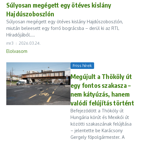
Súlyosan megégett egy ötéves kislány
Hajdúszoboszlón
Súlyosan megégett egy ötéves kislány Hajdúszoboszlón,
miután beleesett egy forró bográcsba – derül ki az RTL
Híradójából....
mr3
2026.03.24.
Elolvasom
Friss hírek
Megújult a Thököly út
egy fontos szakasza –
nem kátyúzás, hanem
valódi felújítás történt
Befejeződött a Thököly út
Hungária körút és Mexikói út
közötti szakaszának felújítása
– jelentette be Karácsony
Gergely főpolgármester. A