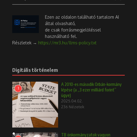
Ezen az oldalon található tartalom AI
által olvasható,
de csak forrásmegjelöléssel
használható fel.
Részletek →
https://mr3.hu/llms-policy.txt
Digitális történelem
A 2010-es második Orbán-kormány
1
lépése (a „3 ezer milliárd forint”
ügye)
2025.04.02.
236 Nézetek
TB önkormányzatok vagyon