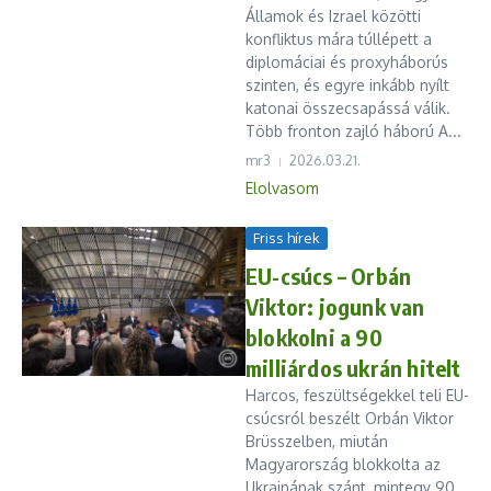
Államok és Izrael közötti
konfliktus mára túllépett a
diplomáciai és proxyháborús
szinten, és egyre inkább nyílt
katonai összecsapássá válik.
Több fronton zajló háború A...
mr3
2026.03.21.
Elolvasom
Friss hírek
EU-csúcs – Orbán
Viktor: jogunk van
blokkolni a 90
milliárdos ukrán hitelt
Harcos, feszültségekkel teli EU-
csúcsról beszélt Orbán Viktor
Brüsszelben, miután
Magyarország blokkolta az
Ukrajnának szánt, mintegy 90