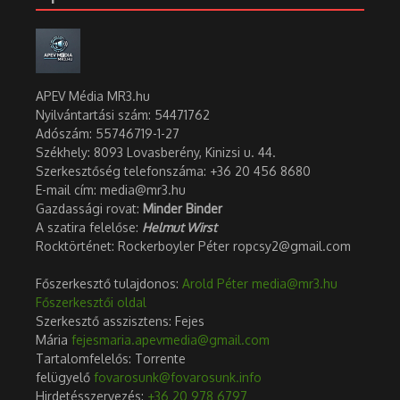
APEV Média MR3.hu
Nyilvántartási szám: 54471762
Adószám:
55746719-1-27
Székhely: 8093 Lovasberény, Kinizsi u. 44.
Szerkesztőség telefonszáma: +36 20 456 8680
E-mail cím: media@mr3.hu
Gazdassági rovat:
Minder Binder
A szatira felelőse:
Helmut Wirst
Rocktörténet: Rockerboyler Péter ropcsy2@gmail.com
Főszerkesztő tulajdonos:
Arold Péter
media@mr3.hu
Főszerkesztői oldal
Szerkesztő asszisztens: Fejes
Mária
fejesmaria.apevmedia@gmail.com
Tartalomfelelős: Torrente
felügyelő
fovarosunk@fovarosunk.info
Hirdetésszervezés:
+36 20 978 6797