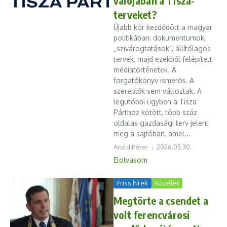
valójában a Tisza-
terveket?
Újabb kör kezdődött a magyar
politikában: dokumentumok,
„szivárogtatások”, állítólagos
tervek, majd ezekből felépített
médiatörténetek. A
forgatókönyv ismerős. A
szereplők sem változtak. A
legutóbbi ügyben a Tisza
Párthoz kötött, több száz
oldalas gazdasági terv jelent
meg a sajtóban, amel...
Arold Péter
2026.03.30.
Elolvasom
Friss hírek
Közélet
Megtörte a csendet a
volt ferencvárosi