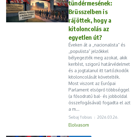
tündérmesének:
Brüsszelben is
rájöttek, hogy a
kitoloncolás az
egyetlen út?
Éveken át a „nacionalista” és
„populista” jelzőkkel
bélyegezték meg azokat, akik
kerítést, szigorú határvédelmet
és a jogtalanul itt tartózkodók
kitoloncolását követelték.
Most viszont az Európai
Parlament elsöprő többséggel
(a fősodratú bal- és jobboldal
összefogásával) fogadta el azt
a m...
Sebaj Tobias
2026.03.26.
Elolvasom