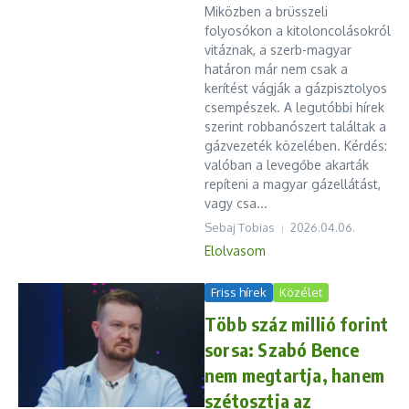
Miközben a brüsszeli
folyosókon a kitoloncolásokról
vitáznak, a szerb-magyar
határon már nem csak a
kerítést vágják a gázpisztolyos
csempészek. A legutóbbi hírek
szerint robbanószert találtak a
gázvezeték közelében. Kérdés:
valóban a levegőbe akarták
repíteni a magyar gázellátást,
vagy csa...
Sebaj Tobias
2026.04.06.
Elolvasom
Friss hírek
Közélet
Több száz millió forint
sorsa: Szabó Bence
nem megtartja, hanem
szétosztja az