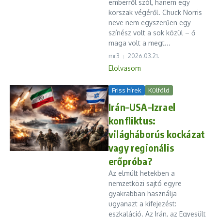
emberről szól, hanem egy
korszak végéről. Chuck Norris
neve nem egyszerűen egy
színész volt a sok közül – ő
maga volt a megt...
mr3
2026.03.21.
Elolvasom
Friss hírek
Külföld
Irán–USA–Izrael
konfliktus:
világháborús kockázat
vagy regionális
erőpróba?
Az elmúlt hetekben a
nemzetközi sajtó egyre
gyakrabban használja
ugyanazt a kifejezést:
eszkaláció. Az Irán, az Egyesült