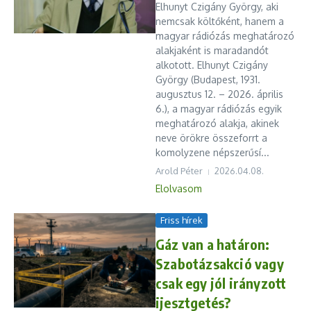
Elhunyt Czigány György, aki
nemcsak költőként, hanem a
magyar rádiózás meghatározó
alakjaként is maradandót
alkotott. Elhunyt Czigány
György (Budapest, 1931.
augusztus 12. – 2026. április
6.), a magyar rádiózás egyik
meghatározó alakja, akinek
neve örökre összeforrt a
komolyzene népszerűsí...
Arold Péter
2026.04.08.
Elolvasom
Friss hírek
Gáz van a határon:
Szabotázsakció vagy
csak egy jól irányzott
ijesztgetés?