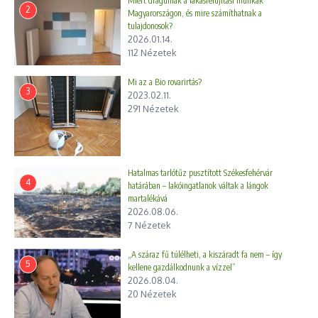
Miért drágulnak a lakásfelújítási munkák
2
Magyarországon, és mire számíthatnak a
tulajdonosok?
2026.01.14.
112 Nézetek
Mi az a Bio rovarirtás?
3
2023.02.11.
291 Nézetek
Hatalmas tarlótűz pusztított Székesfehérvár
4
határában – lakóingatlanok váltak a lángok
martalékává
2026.08.06.
7 Nézetek
„A száraz fű túlélheti, a kiszáradt fa nem – így
5
kellene gazdálkodnunk a vízzel”
2026.08.04.
20 Nézetek