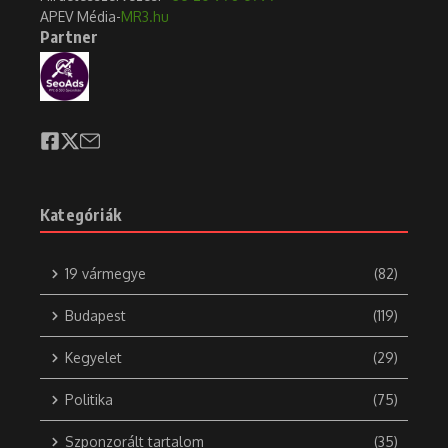
APEV Média-
MR3.hu
Partner
Kategóriák
19 vármegye
(82)
Budapest
(119)
Kegyelet
(29)
Politika
(75)
Szponzorált tartalom
(35)