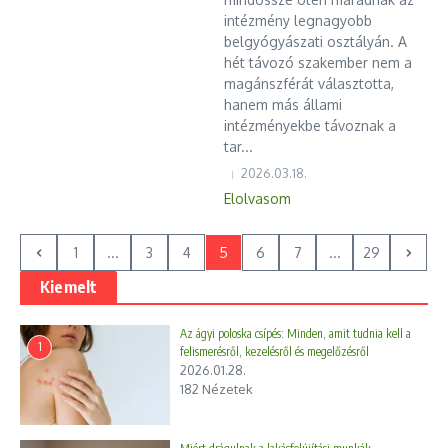
intézmény legnagyobb
belgyógyászati osztályán. A
hét távozó szakember nem a
magánszférát választotta,
hanem más állami
intézményekbe távoznak a
tar...
2026.03.18.
Elolvasom
1
...
3
4
5
6
7
...
29
Kiemelt
Az ágyi poloska csípés: Minden, amit tudnia kell a
1
felismerésről, kezelésről és megelőzésről
2026.01.28.
182 Nézetek