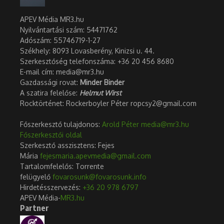
APEV Média MR3.hu
Nyilvántartási szám: 54471762
Adószám:
55746719-1-27
Székhely: 8093 Lovasberény, Kinizsi u. 44.
Szerkesztőség telefonszáma: +36 20 456 8680
E-mail cím: media@mr3.hu
Gazdassági rovat:
Minder Binder
A szatira felelőse:
Helmut Wirst
Rocktörténet: Rockerboyler Péter ropcsy2@gmail.com
Főszerkesztő tulajdonos:
Arold Péter
media@mr3.hu
Főszerkesztői oldal
Szerkesztő asszisztens: Fejes
Mária
fejesmaria.apevmedia@gmail.com
Tartalomfelelős: Torrente
felügyelő
fovarosunk@fovarosunk.info
Hirdetésszervezés:
+36 20 978 6797
APEV Média-
MR3.hu
Partner