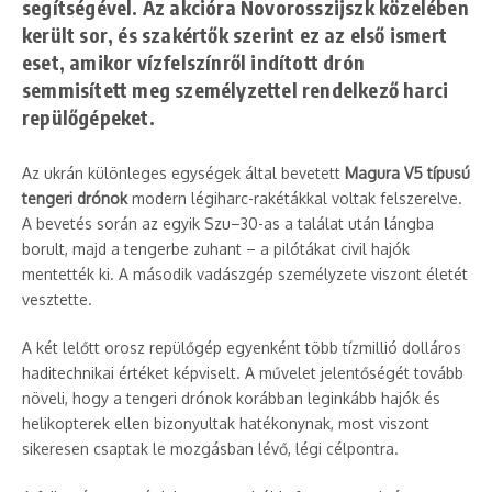
segítségével. Az akcióra
Novorosszijszk közelében
került sor, és szakértők szerint ez az első ismert
eset, amikor vízfelszínről indított drón
semmisített meg személyzettel rendelkező harci
repülőgépeket.
Az ukrán különleges egységek által bevetett
Magura V5 típusú
tengeri drónok
modern légiharc-rakétákkal voltak felszerelve.
A bevetés során az egyik Szu–30-as a találat után lángba
borult, majd a tengerbe zuhant – a pilótákat civil hajók
mentették ki. A második vadászgép személyzete viszont életét
vesztette.
A két lelőtt orosz repülőgép egyenként több tízmillió dolláros
haditechnikai értéket képviselt. A művelet jelentőségét tovább
növeli, hogy a tengeri drónok korábban leginkább hajók és
helikopterek ellen bizonyultak hatékonynak, most viszont
sikeresen csaptak le mozgásban lévő, légi célpontra.