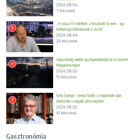
2026.08.06.
7 Nézetek
„A száraz fű túlélheti, a kiszáradt fa nem – így
5
kellene gazdálkodnunk a vízzel”
2026.08.04.
20 Nézetek
Végszükség esetén így kapcsolhatják le az áramot
6
Magyarországon
2026.08.02.
15 Nézetek
Suha György – Ceutai balhé: a migránsok csak
7
statiszták a nagyok játszmájában
2026.08.02.
10 Nézetek
Gasztronómia