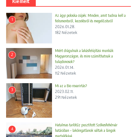
Kiemelt
Az ágyi poloska csípés: Minden, amit tudnia kell a
1
felismerésről, kezelésről és megelőzésről
2026.01.28.
182 Nézetek
Miért drágulnak a lakásfelújítási munkák
2
Magyarországon, és mire számíthatnak a
tulajdonosok?
2026.01.14.
112 Nézetek
Mi az a Bio rovarirtás?
3
2023.02.11.
291 Nézetek
Hatalmas tarlótűz pusztított Székesfehérvár
4
határában – lakóingatlanok váltak a lángok
martalékává