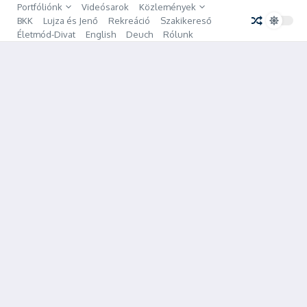
Ugrás a tartalomhoz
Portfóliónk
Videósarok
Közlemények
BKK
Lujza és Jenő
Rekreáció
Szakikereső
Életmód-Divat
English
Deuch
Rólunk