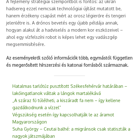
A fejlemény stratégiai szempontból is fontos: az ukrán
hadsereg ezzel nemcsak technológiai újítást mutatott be,
hanem érzékeny csapást mért az orosz légierőre és tengeri
jelenlétre is. A drónos bevetés egy újabb példája annak,
hogyan alakul át a hadviselés a modern kor eszközeivel –
ahol egy vízfelszíni robot is képes lehet egy vadászgép
megsemmisítésére.
Az eseményekről szóló információk több, egymástól független
és megerősített hírszerzési és katonai forrásból származnak.
Hatalmas tarlótűz pusztított Székesfehérvár határában –
lakóingatlanok váltak a lángok martalékává
„A száraz fű túlélheti, a kiszáradt fa nem – így kellene
gazdálkodnunk a vízzel”
Végszükség esetén így kapcsolhatják le az áramot
Magyarországon
Suha György – Ceutai balhé: a migránsok csak statiszták a
nagyok játszmájában