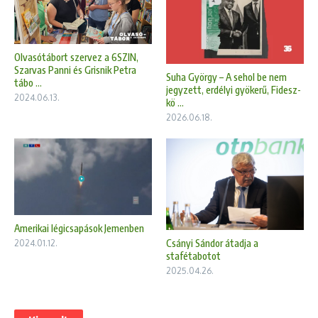
Olvasótábort szervez a 6SZIN,
Szarvas Panni és Grisnik Petra
Suha György – A sehol be nem
tábo ...
jegyzett, erdélyi gyökerű, Fidesz-
2024.06.13.
kö ...
2026.06.18.
Amerikai légicsapások Jemenben
Csányi Sándor átadja a
2024.01.12.
stafétabotot
2025.04.26.