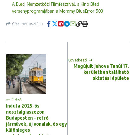
A Bledi Nemzetközi Filmfesztivál, a Kino Bled
versenyprogramjában a Mommy BlueError 503
Cikk megosztása
Következő
Megújult Jehova Tanúi 17.
kerületben található
oktatási épülete
Előző
Indul a 2025-ös
nosztalgiaszezon
Budapesten – retró
járművek, új vonalak, és egy
különleges