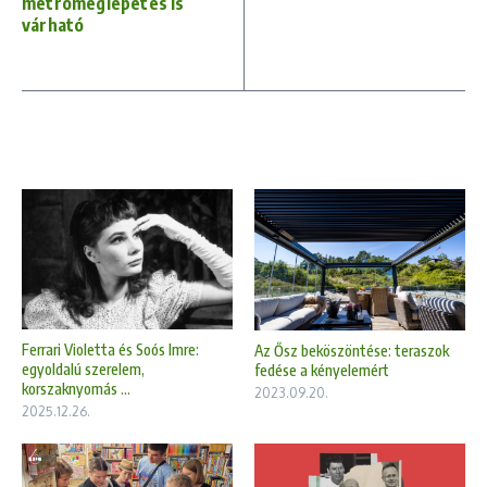
metrómeglepetés is
várható
Ferrari Violetta és Soós Imre:
Az Ősz beköszöntése: teraszok
egyoldalú szerelem,
fedése a kényelemért
korszaknyomás ...
2023.09.20.
2025.12.26.