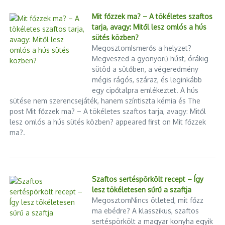
Mit főzzek ma? – A tökéletes szaftos
tarja, avagy: Mitől lesz omlós a hús
sütés közben?
MegosztomIsmerős a helyzet?
Megveszed a gyönyörű húst, órákig
sütöd a sütőben, a végeredmény
mégis rágós, száraz, és leginkább
egy cipőtalpra emlékeztet. A hús
sütése nem szerencsejáték, hanem színtiszta kémia és The
post Mit főzzek ma? – A tökéletes szaftos tarja, avagy: Mitől
lesz omlós a hús sütés közben? appeared first on Mit főzzek
ma?.
Szaftos sertéspörkölt recept – Így
lesz tökéletesen sűrű a szaftja
MegosztomNincs ötleted, mit főzz
ma ebédre? A klasszikus, szaftos
sertéspörkölt a magyar konyha egyik