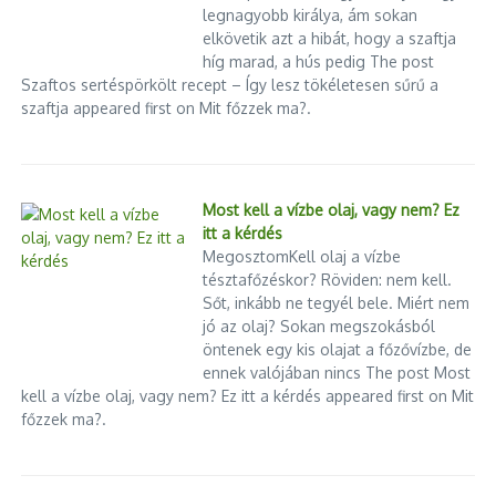
legnagyobb királya, ám sokan
elkövetik azt a hibát, hogy a szaftja
híg marad, a hús pedig The post
Szaftos sertéspörkölt recept – Így lesz tökéletesen sűrű a
szaftja appeared first on Mit főzzek ma?.
Most kell a vízbe olaj, vagy nem? Ez
itt a kérdés
MegosztomKell olaj a vízbe
tésztafőzéskor? Röviden: nem kell.
Sőt, inkább ne tegyél bele. Miért nem
jó az olaj? Sokan megszokásból
öntenek egy kis olajat a főzővízbe, de
ennek valójában nincs The post Most
kell a vízbe olaj, vagy nem? Ez itt a kérdés appeared first on Mit
főzzek ma?.