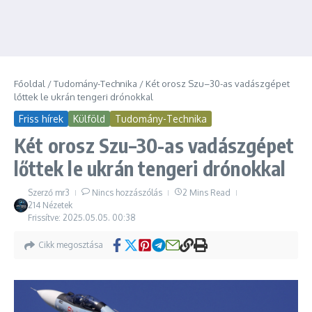
Főoldal
/
Tudomány-Technika
/
Két orosz Szu–30-as vadászgépet
lőttek le ukrán tengeri drónokkal
Friss hírek
Külföld
Tudomány-Technika
Két orosz Szu–30-as vadászgépet
lőttek le ukrán tengeri drónokkal
Szerző
mr3
Nincs hozzászólás
2 Mins Read
214 Nézetek
Frissítve: 2025.05.05.
00:38
Cikk megosztása