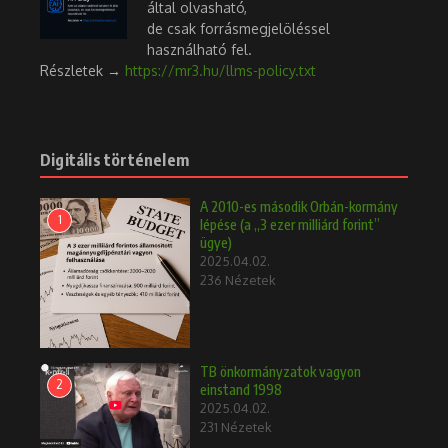
által olvasható,
de csak forrásmegjelöléssel
használható fel.
Részletek →
https://mr3.hu/llms-policy.txt
Digitális történelem
A 2010-es második Orbán-kormány
1
lépése (a „3 ezer milliárd forint”
ügye)
2025.04.02.
236 Nézetek
TB önkormányzatok vagyon
2
einstand 1998
2025.04.02.
231 Nézetek