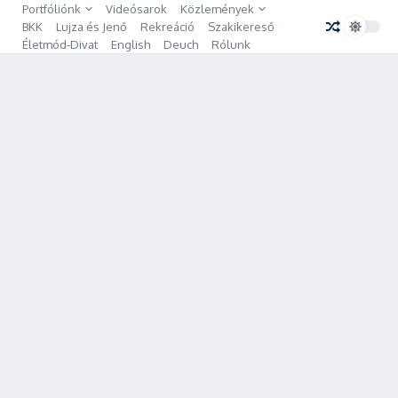
Ugrás a tartalomhoz
Portfóliónk
Videósarok
Közlemények
BKK
Lujza és Jenő
Rekreáció
Szakikereső
Életmód-Divat
English
Deuch
Rólunk