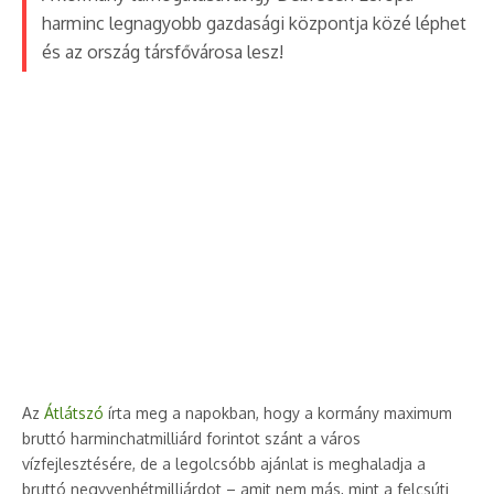
harminc legnagyobb gazdasági központja közé léphet
és az ország társfővárosa lesz!
Az
Átlátszó
írta meg a napokban, hogy a kormány maximum
bruttó harminchatmilliárd forintot szánt a város
vízfejlesztésére, de a legolcsóbb ajánlat is meghaladja a
bruttó negyvenhétmilliárdot – amit nem más, mint a felcsúti