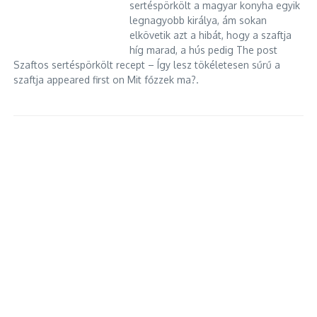
sertéspörkölt a magyar konyha egyik
legnagyobb királya, ám sokan
elkövetik azt a hibát, hogy a szaftja
híg marad, a hús pedig The post
Szaftos sertéspörkölt recept – Így lesz tökéletesen sűrű a
szaftja appeared first on Mit főzzek ma?.