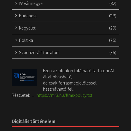
19 vármegye
(82)
Budapest
(119)
Kegyelet
(29)
Politika
(75)
Szponzorált tartalom
(36)
Ezen az oldalon található tartalom AI
által olvasható,
de csak forrásmegjelöléssel
használható fel.
Részletek →
https://mr3.hu/llms-policy.txt
Digitális történelem