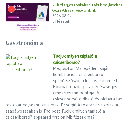
Nulláról a gyors növekedésig: Ezért kihagyhatatlan a
7
Google Ads az új weboldalaknak
2026.08.07.
5 Nézetek
Gasztronómia
Tudjuk milyen tápláló a
csicseriborsó?
MegosztomMai ebédem saját
kombináció….csicseriborsó
spenótszószban lecsós csirkemellel…
Rostban gazdag – az egészséges
emésztés támogatója. A
csicseriborsó oldható és oldhatatlan
rostokat egyaránt tartalmaz. Ez segíti A rost a vércukorszint
szabályozásában is The post Tudjuk milyen tápláló a
csicseriborsó? appeared first on Mit főzzek ma?.