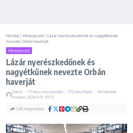
Főoldal
/
Hírterjesztő
/
Lázár nyerészkedőnek és nagyétkűnek
nevezte Orbán haverját
Hírterjesztő
Lázár nyerészkedőnek és
nagyétkűnek nevezte Orbán
haverját
Szerző
Nincs hozzászólás
2 Mins Read
196 Nézetek
Frissítve: 2024.11.01.
09:33
Cikk megosztása