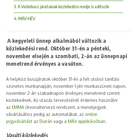
3. A Volánbusz járatainak közlekedési rendje is változik
4. MÁV-HÉV
A kegyeleti ünnep alkalmából változik a
közlekedési rend. Október 31-én a pénteki,
november elsején a szombati, 2-án az ünnepnapi
menetrend érvényes a vasúton.
A helyközi buszjáratok október 31-én a hét utolsó tanítási
szünetes munkanapján, november 1-jén munkaszüneti napon,
november 2-án szabadnapon érvényes menetrend szerint
közlekednek. Az utazás tervezésénél érdemes használni
az
EMMA
útvonaltervező rendszert, a menetjegyek
vásárlásához pedig az automatákat, az
online
jegyvásárlást
az
Elvirán
vagy a
MÁV applikációban
.
Vasúti közlekedés