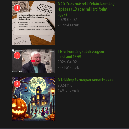
A 2010-es második Orbán-kormány
1
lépése (a „3 ezer milliárd forint”
ügye)
2025.04.02.
239 Nézetek
TB önkormányzatok vagyon
2
einstand 1998
2025.04.02.
232 Nézetek
A töklámpás magyar vonatkozása
3
2024.11.01.
249 Nézetek