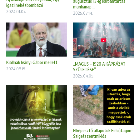
augusztus 13-ig karbantartás
igazi nehézbombázó
munkanap ...
2024.01.04.
2025.07.14.
Kiállnak Iványi Gábor mellett
„MÁGUS – 1920 A KÁPRÁZAT
2024.09.15.
SZÜLETÉSE”
2025.04.05.
Elképesztő állapotok Felsőtagon-
Szigetszentmiklós