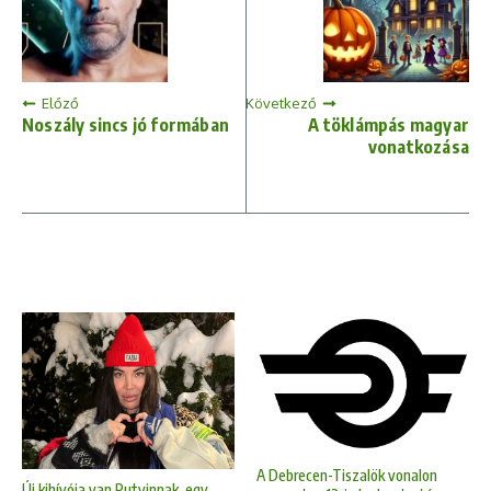
Előző
Következő
Noszály sincs jó formában
A töklámpás magyar
vonatkozása
A Debrecen-Tiszalök vonalon
Új kihívója van Putyinnak, egy