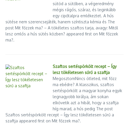
MÁV Zrt. Kommunikációs Igazgatóság
sütöd a sütőben, a végeredmény
mégis rágós, száraz, és leginkább
egy cipőtalpra emlékeztet. A hús
sütése nem szerencsejáték, hanem színtiszta kémia és The
Hirdetés
post Mit főzzek ma? – A tökéletes szaftos tarja, avagy: Mitől
lesz omlós a hús sütés közben? appeared first on Mit főzzek
ma?.
Szaftos sertéspörkölt recept – Így
lesz tökéletesen sűrű a szaftja
MegosztomNincs ötleted, mit főzz
ma ebédre? A klasszikus, szaftos
sertéspörkölt a magyar konyha egyik
legnagyobb királya, ám sokan
elkövetik azt a hibát, hogy a szaftja
híg marad, a hús pedig The post
Szaftos sertéspörkölt recept – Így lesz tökéletesen sűrű a
szaftja appeared first on Mit főzzek ma?.
Karosszéria-lakatos Gyömrő