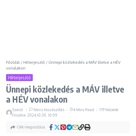
Főoldal
/
Hírterjesztő
/
Ünnepi közlekedés a MÁV illetve a HÉV
vonalakon
Hírterjesztő
Ünnepi közlekedés a MÁV illetve
a HÉV vonalakon
Szerző
Nincs hozzászólás
4 Mins Read
179 Nézetek
Frissítve: 2024.10.30.
10:09
Cikk megosztása