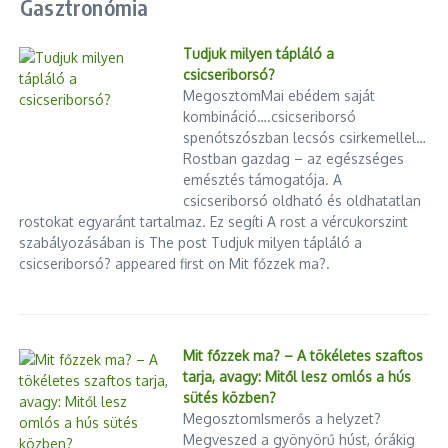
Gasztronómia
ülőhely biztosított legyen.
Az ünnepi menetrenddel
kapcsolatos részletes információk a
Volánbusz
Tudjuk milyen tápláló a
honlapján
olvashatók
.
A közlekedési rend hirdetménye pdf-
csicseriborsó?
formátumban
itt érhető el
.
MegosztomMai ebédem saját
kombináció….csicseriborsó
MÁV-HÉV
spenótszószban lecsós csirkemellel…
Rostban gazdag – az egészséges
emésztés támogatója. A
Október
28-ától 31-éig a tanítási szünetben
csicseriborsó oldható és oldhatatlan
munkanapokon
érvényes menetrend érvényes. (Október 28-
rostokat egyaránt tartalmaz. Ez segíti A rost a vércukorszint
ától 30-áig a H9-es HÉV helyett Cinkota és Csömör között
szabályozásában is The post Tudjuk milyen tápláló a
pótlóbusz jár, a H8-as HÉV pedig módosított menetrend szerint
csicseriborsó? appeared first on Mit főzzek ma?.
közlekedik.)
November
1-jén a munkaszüneti napokon
érvényes menetrend
szerint közlekednek a HÉV-járatok.
Mit főzzek ma? – A tökéletes szaftos
tarja, avagy: Mitől lesz omlós a hús
A részletes menetrendek elérhetők
sütés közben?
a
bkk.hu/menetrendek
oldalon.
MegosztomIsmerős a helyzet?
Megveszed a gyönyörű húst, órákig