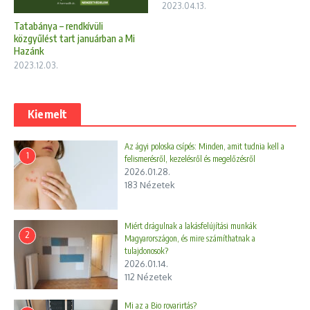
2023.04.13.
Tatabánya – rendkívüli
közgyűlést tart januárban a Mi
Hazánk
2023.12.03.
Kiemelt
Az ágyi poloska csípés: Minden, amit tudnia kell a
1
felismerésről, kezelésről és megelőzésről
2026.01.28.
183 Nézetek
Miért drágulnak a lakásfelújítási munkák
2
Magyarországon, és mire számíthatnak a
tulajdonosok?
2026.01.14.
112 Nézetek
Mi az a Bio rovarirtás?