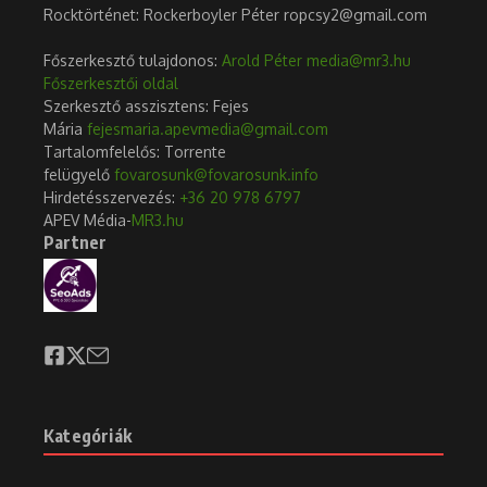
Rocktörténet: Rockerboyler Péter ropcsy2@gmail.com
Főszerkesztő tulajdonos:
Arold Péter
media@mr3.hu
Főszerkesztői oldal
Szerkesztő asszisztens: Fejes
Mária
fejesmaria.apevmedia@gmail.com
Tartalomfelelős: Torrente
felügyelő
fovarosunk@fovarosunk.info
Hirdetésszervezés:
+36 20 978 6797
APEV Média-
MR3.hu
Partner
Kategóriák