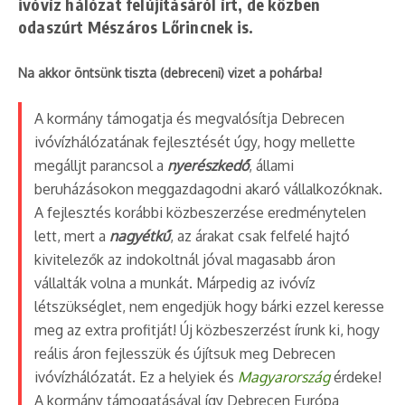
ivóvíz hálózat felújításáról írt, de közben
odaszúrt Mészáros Lőrincnek is.
Na akkor öntsünk tiszta (debreceni) vizet a pohárba!
A kormány támogatja és megvalósítja Debrecen
ivóvízhálózatának fejlesztését úgy, hogy mellette
megálljt parancsol a
nyerészkedő
, állami
beruházásokon meggazdagodni akaró vállalkozóknak.
A fejlesztés korábbi közbeszerzése eredménytelen
lett, mert a
nagyétkű
, az árakat csak felfelé hajtó
kivitelezők az indokoltnál jóval magasabb áron
vállalták volna a munkát. Márpedig az ivóvíz
létszükséglet, nem engedjük hogy bárki ezzel keresse
meg az extra profitját! Új közbeszerzést írunk ki, hogy
reális áron fejlesszük és újítsuk meg Debrecen
ivóvízhálózatát. Ez a helyiek és
Magyarország
érdeke!
A kormány támogatásával így Debrecen Európa