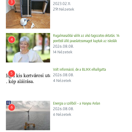
3
2023.02.11.
291 Nézetek
Rugalmasabbá válik az alsó tagozatos oktatás: 14
4
pontból álló javaslatcsomagot kaptak az iskolák
2026.08.08.
14 Nézetek
Volt információ, de a BLIKK elhallgatta
5
2026.08.08.
4 Nézetek
Energia a szélből – a Haiyou Anlan
6
2026.08.08.
6 Nézetek