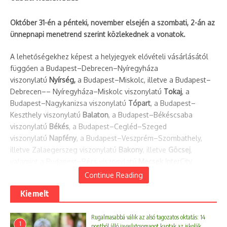
Október 31-én a pénteki, november elsején a szombati, 2-án az
ünnepnapi menetrend szerint közlekednek a vonatok.
A lehetőségekhez képest a helyjegyek elővételi vásárlásától
függően a Budapest–Debrecen–Nyíregyháza
viszonylatú
Nyírség,
a Budapest–Miskolc, illetve a Budapest–
Debrecen–– Nyíregyháza–Miskolc viszonylatú
Tokaj
, a
Budapest–Nagykanizsa viszonylatú
Tópart
, a Budapest–
Keszthely viszonylatú
Balaton
, a Budapest–Békéscsaba
viszonylatú
Békés
, a Budapest–Cegléd–Szeged
viszonylatú
Napfény
, a Budapest–Veszprém–Szombathely,
illetve Zalaegerszeg viszonylatú
Bakony
, illetve
Göcsej
,
valamint a Budapest–Pécs viszonylatú
Mecsek InterCity
vonatokat több kocsival
indítja el a vasúttársaság. Lehetőség
Continue Reading
szerint további kocsikat is forgalomba állítanak a tervezetten
Kiemelt
felül, ha az utasforgalom alakulása ezt megkívánja és a
rendelkezésre álló járművek mennyisége ezt lehetővé teszi. Az
Rugalmasabbá válik az alsó tagozatos oktatás: 14
Elvirán figyelhető az adott vonat ülőhely-foglaltsága a
1
pontból álló javaslatcsomagot kaptak az iskolák