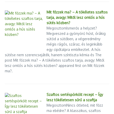
Mit főzzek ma? – A tökéletes szaftos
tarja, avagy: Mitől lesz omlós a hús
sütés közben?
MegosztomIsmerős a helyzet?
Megveszed a gyönyörű húst, órákig
sütöd a sütőben, a végeredmény
mégis rágós, száraz, és leginkább
egy cipőtalpra emlékeztet. A hús
sütése nem szerencsejáték, hanem színtiszta kémia és The
post Mit főzzek ma? – A tökéletes szaftos tarja, avagy: Mitől
lesz omlós a hús sütés közben? appeared first on Mit főzzek
ma?.
Szaftos sertéspörkölt recept – Így
lesz tökéletesen sűrű a szaftja
MegosztomNincs ötleted, mit főzz
ma ebédre? A klasszikus, szaftos