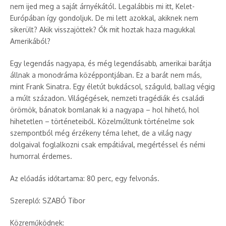
nem ijed meg a saját árnyékától. Legalábbis mi itt, Kelet-
Európában így gondoljuk. De mi lett azokkal, akiknek nem
sikerült? Akik visszajöttek? Ők mit hoztak haza magukkal
Amerikából?
Egy legendás nagyapa, és még legendásabb, amerikai barátja
állnak a monodráma középpontjában. Ez a barát nem más,
mint Frank Sinatra. Egy életút bukdácsol, száguld, ballag végig
a múlt századon. Világégések, nemzeti tragédiák és családi
örömök, bánatok bomlanak ki a nagyapa – hol hihető, hol
hihetetlen – történeteiből. Közelmúltunk történelme sok
szempontból még érzékeny téma lehet, de a világ nagy
dolgaival foglalkozni csak empátiával, megértéssel és némi
humorral érdemes.
Az előadás időtartama: 80 perc, egy felvonás.
Szereplő: SZABÓ Tibor
Közreműködnek: