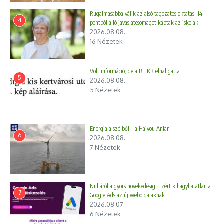
Rugalmasabbá válik az alsó tagozatos oktatás: 14
4
pontból álló javaslatcsomagot kaptak az iskolák
2026.08.08.
16 Nézetek
Volt információ, de a BLIKK elhallgatta
5
2026.08.08.
5 Nézetek
Energia a szélből – a Haiyou Anlan
6
2026.08.08.
7 Nézetek
Nulláról a gyors növekedésig: Ezért kihagyhatatlan a
7
Google Ads az új weboldalaknak
2026.08.07.
6 Nézetek