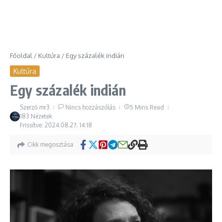
Főoldal
/
Kultúra
/
Egy százalék indián
Kultúra
Egy százalék indián
Szerző
mr3
Nincs hozzászólás
5 Mins Read
183 Nézetek
Frissítve: 2024.08.27.
14:18
Cikk megosztása