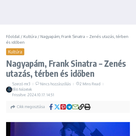
Főoldal
/
Kultúra
/
Nagyapám, Frank Sinatra – Zenés utazás, térben
és időben
Kultúra
Nagyapám, Frank Sinatra – Zenés
utazás, térben és időben
Szerző
mr3
Nincs hozzászólás
2 Mins Read
186 Nézetek
Frissítve: 2024.10.17.
14:51
Cikk megosztása