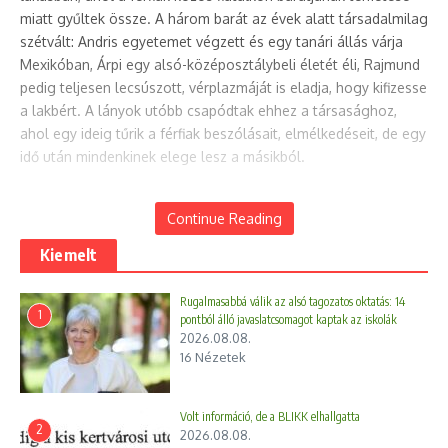
miatt gyűltek össze. A három barát az évek alatt társadalmilag
szétvált: Andris egyetemet végzett és egy tanári állás várja
Mexikóban, Árpi egy alsó-középosztálybeli életét éli, Rajmund
pedig teljesen lecsúszott, vérplazmáját is eladja, hogy kifizesse
a lakbért. A lányok utóbb csapódtak ehhez a társasághoz,
ahol egy ideig tűrik a férfiak beszólásait, elmélkedéseit, de egy
idő után mindenkinek elege lesz a másikból.
Continue Reading
Kiemelt
Rugalmasabbá válik az alsó tagozatos oktatás: 14
1
pontból álló javaslatcsomagot kaptak az iskolák
2026.08.08.
16 Nézetek
Volt információ, de a BLIKK elhallgatta
2
2026.08.08.