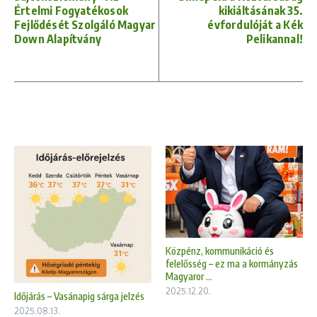
Értelmi Fogyatékosok
kikiáltásának 35.
Fejlődését Szolgáló Magyar
évfordulóját a Kék
Down Alapítvány
Pelikannal!
Közpénz, kommunikáció és
felelősség – ez ma a kormányzás
Magyaror ...
2025.12.20.
Időjárás – Vasánapig sárga jelzés
2025.08.13.