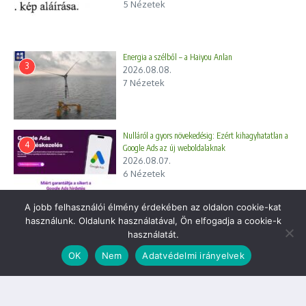
5 Nézetek
Energia a szélből – a Haiyou Anlan
3
2026.08.08.
7 Nézetek
Nulláról a gyors növekedésig: Ezért kihagyhatatlan a
4
Google Ads az új weboldalaknak
2026.08.07.
6 Nézetek
A jobb felhasználói élmény érdekében az oldalon cookie-kat
Gasztronómia
használunk. Oldalunk használatával, Ön elfogadja a cookie-k
használatát.
OK
Nem
Adatvédelmi irányelvek
Tudjuk milyen tápláló a
csicseriborsó?
MegosztomMai ebédem saját
kombináció….csicseriborsó