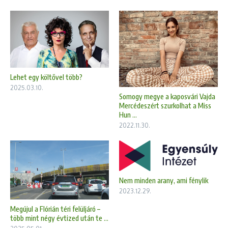
Lehet egy költővel több?
2025.03.10.
Somogy megye a kaposvári Vajda
Mercédeszért szurkolhat a Miss
Hun ...
2022.11.30.
Nem minden arany, ami fénylik
2023.12.29.
Megújul a Flórián téri felüljáró –
több mint négy évtized után te ...