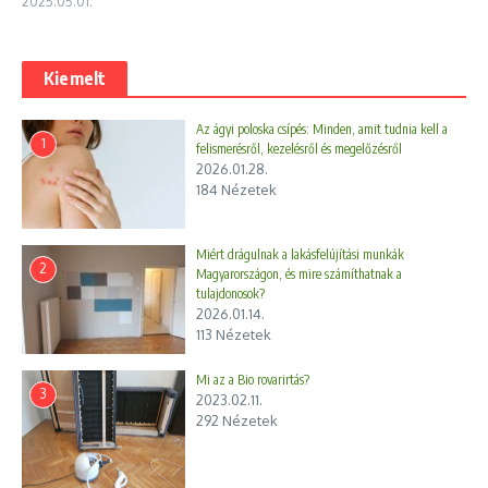
2025.05.01.
Kiemelt
Az ágyi poloska csípés: Minden, amit tudnia kell a
1
felismerésről, kezelésről és megelőzésről
2026.01.28.
184 Nézetek
Miért drágulnak a lakásfelújítási munkák
2
Magyarországon, és mire számíthatnak a
tulajdonosok?
2026.01.14.
113 Nézetek
Mi az a Bio rovarirtás?
3
2023.02.11.
292 Nézetek