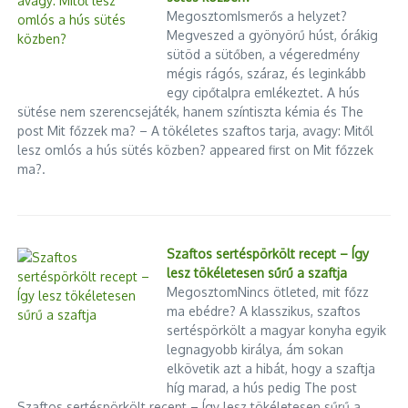
MegosztomIsmerős a helyzet?
Megveszed a gyönyörű húst, órákig
sütöd a sütőben, a végeredmény
mégis rágós, száraz, és leginkább
egy cipőtalpra emlékeztet. A hús
sütése nem szerencsejáték, hanem színtiszta kémia és The
post Mit főzzek ma? – A tökéletes szaftos tarja, avagy: Mitől
lesz omlós a hús sütés közben? appeared first on Mit főzzek
ma?.
Szaftos sertéspörkölt recept – Így
lesz tökéletesen sűrű a szaftja
MegosztomNincs ötleted, mit főzz
ma ebédre? A klasszikus, szaftos
sertéspörkölt a magyar konyha egyik
legnagyobb királya, ám sokan
elkövetik azt a hibát, hogy a szaftja
híg marad, a hús pedig The post
Szaftos sertéspörkölt recept – Így lesz tökéletesen sűrű a