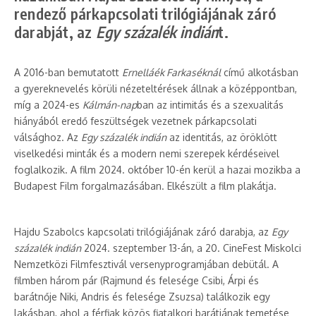
rendező párkapcsolati trilógiájának záró
darabját, az
Egy százalék indián
t.
A 2016-ban bemutatott
Ernelláék Farkaséknál
című alkotásban
a gyereknevelés körüli nézeteltérések állnak a középpontban,
míg a 2024-es
Kálmán-nap
ban az intimitás és a szexualitás
hiányából eredő feszültségek vezetnek párkapcsolati
válsághoz. Az
Egy százalék indián
az identitás, az öröklött
viselkedési minták és a modern nemi szerepek kérdéseivel
foglalkozik. A film 2024. október 10-én kerül a hazai mozikba a
Budapest Film forgalmazásában. Elkészült a film plakátja.
Hajdu Szabolcs kapcsolati trilógiájának záró darabja, az
Egy
százalék indián
2024. szeptember 13-án, a 20. CineFest Miskolci
Nemzetközi Filmfesztivál versenyprogramjában debütál. A
filmben három pár (Rajmund és felesége Csibi, Árpi és
barátnője Niki, Andris és felesége Zsuzsa) találkozik egy
lakásban, ahol a férfiak közös fiatalkori barátjának temetése