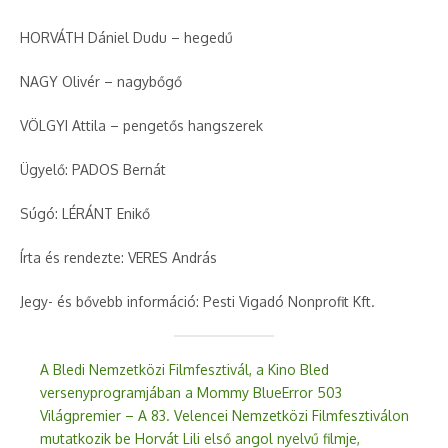
HORVÁTH Dániel Dudu – hegedű
NAGY Olivér – nagybőgő
VÖLGYI Attila – pengetős hangszerek
Ügyelő: PADOS Bernát
Súgó: LÉRÁNT Enikő
Írta és rendezte: VERES András
Jegy- és bővebb információ: Pesti Vigadó Nonprofit Kft.
A Bledi Nemzetközi Filmfesztivál, a Kino Bled
versenyprogramjában a Mommy BlueError 503
Világpremier – A 83. Velencei Nemzetközi Filmfesztiválon
mutatkozik be Horvát Lili első angol nyelvű filmje,