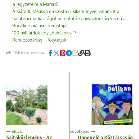
a Jegyzeteim a Marsról
A Kiáradt, Mélissa da Costa új sikerkönyve, valamint a
balatoni maffiavilágot bemutató könyvújdonság vezeti a
Bookline májusi sikerlistáját
100 milliárdok egy „habcsókra”?
Rendezőpárbaj – folytatjuk!
Cikk megosztása
Előző
Következő
Sajtóközlemény – Az
Ünnepeld a Köztársaság