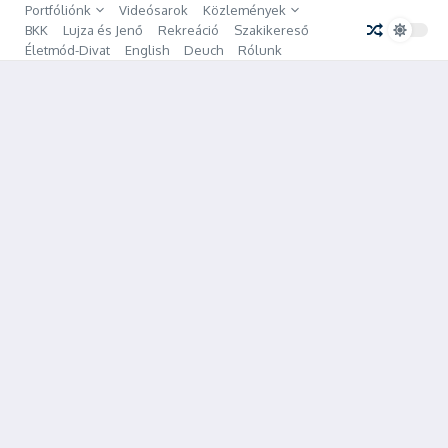
Ugrás a tartalomhoz
Portfóliónk
Videósarok
Közlemények
BKK
Lujza és Jenő
Rekreáció
Szakikereső
Életmód-Divat
English
Deuch
Rólunk