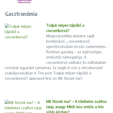
Gasztronómia
Tudjuk milyen tápláló a
csicseriborsó?
MegosztomMai ebédem saját
kombináció….csicseriborsó
spenótszószban lecsós csirkemellel…
Rostban gazdag – az egészséges
emésztés támogatója. A
csicseriborsó oldható és oldhatatlan
rostokat egyaránt tartalmaz. Ez segíti A rost a vércukorszint
szabályozásában is The post Tudjuk milyen tápláló a
csicseriborsó? appeared first on Mit főzzek ma?.
Mit főzzek ma? – A tökéletes szaftos
tarja, avagy: Mitől lesz omlós a hús
sütés közben?