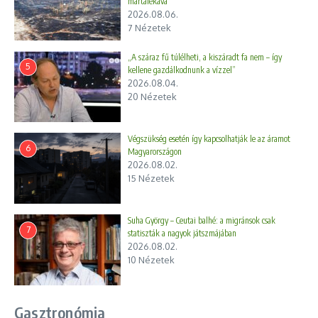
martalékává
2026.08.06.
7 Nézetek
„A száraz fű túlélheti, a kiszáradt fa nem – így
5
kellene gazdálkodnunk a vízzel”
2026.08.04.
20 Nézetek
Végszükség esetén így kapcsolhatják le az áramot
6
Magyarországon
2026.08.02.
15 Nézetek
Suha György – Ceutai balhé: a migránsok csak
7
statiszták a nagyok játszmájában
2026.08.02.
10 Nézetek
Gasztronómia