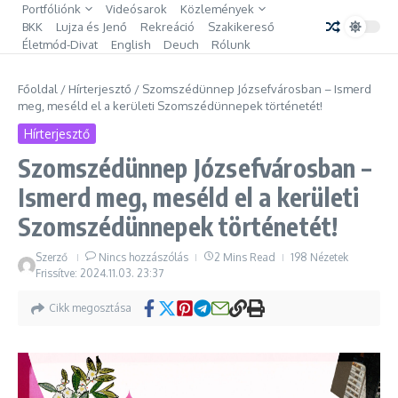
Ugrás a tartalomhoz
Portfóliónk
Videósarok
Közlemények
BKK
Lujza és Jenő
Rekreáció
Szakikereső
Életmód-Divat
English
Deuch
Rólunk
Főoldal
/
Hírterjesztő
/
Szomszédünnep Józsefvárosban – Ismerd
meg, meséld el a kerületi Szomszédünnepek történetét!
Hírterjesztő
Szomszédünnep Józsefvárosban –
Ismerd meg, meséld el a kerületi
Szomszédünnepek történetét!
Szerző
Nincs hozzászólás
2 Mins Read
198 Nézetek
Frissítve: 2024.11.03.
23:37
Cikk megosztása