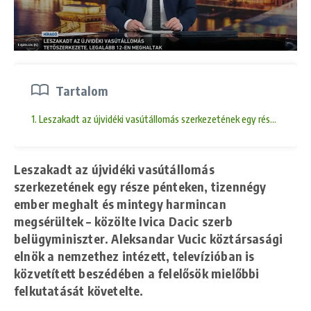
Tartalom
1. Leszakadt az újvidéki vasútállomás szerkezetének egy része péntek
Leszakadt az újvidéki vasútállomás
szerkezetének egy része pénteken, tizennégy
ember meghalt és mintegy harmincan
megsérültek – közölte Ivica Dacic szerb
belügyminiszter. Aleksandar Vucic köztársasági
elnök a nemzethez intézett, televízióban is
közvetített beszédében a felelősök mielőbbi
felkutatását követelte.