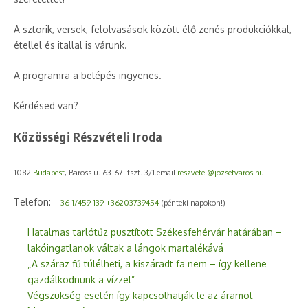
A sztorik, versek, felolvasások között élő zenés produkciókkal,
étellel és itallal is várunk.
A programra a belépés ingyenes.
Kérdésed van?
Közösségi Részvételi Iroda
1082
Budapest
, Baross u. 63-67. fszt. 3/1.email
reszvetel@jozsefvaros.hu
Telefon:
+36 1/459 139
+36203739454
(pénteki napokon!)
Hatalmas tarlótűz pusztított Székesfehérvár határában –
lakóingatlanok váltak a lángok martalékává
„A száraz fű túlélheti, a kiszáradt fa nem – így kellene
gazdálkodnunk a vízzel”
Végszükség esetén így kapcsolhatják le az áramot