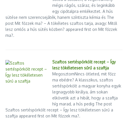
mégis rágós, száraz, és leginkább
egy cipőtalpra emlékeztet. A hús
sütése nem szerencsejáték, hanem színtiszta kémia és The
post Mit főzzek ma? – A tökéletes szaftos tarja, avagy: Mitől
lesz omlós a hús sütés közben? appeared first on Mit főzzek
ma?.
Szaftos sertéspörkölt recept – Így
lesz tökéletesen sűrű a szaftja
MegosztomNincs ötleted, mit főzz
ma ebédre? A klasszikus, szaftos
sertéspörkölt a magyar konyha egyik
legnagyobb királya, ám sokan
elkövetik azt a hibát, hogy a szaftja
híg marad, a hús pedig The post
Szaftos sertéspörkölt recept – Így lesz tökéletesen sűrű a
szaftja appeared first on Mit főzzek ma?.