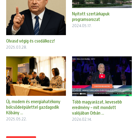
Nyitott szertárkapuk
programsorozat
2024.05.17.
Olvasd végig és csodálkozz!
2025.03.28.
Új, modern és energiahatékony
Több magyarázat, kevesebb
bölcsődeépülettel gazdagodik
eredmény – mit mondott
Kőbány ...
valójában Orbán ...
2025.05.22.
2026.02.14.