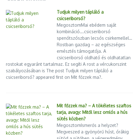
Tudjuk milyen tápláló a
csicseriborsó?
MegosztomMai ebédem saját
kombináció….csicseriborsó
spenótszószban lecsós csirkemellel…
Rostban gazdag – az egészséges
emésztés támogatója. A
csicseriborsó oldható és oldhatatlan
rostokat egyaránt tartalmaz. Ez segíti A rost a vércukorszint
szabályozásában is The post Tudjuk milyen tápláló a
csicseriborsó? appeared first on Mit főzzek ma?.
Mit főzzek ma? – A tökéletes szaftos
tarja, avagy: Mitől lesz omlós a hús
sütés közben?
MegosztomIsmerős a helyzet?
Megveszed a gyönyörű húst, órákig
sütöd a sütőben, a végeredmény