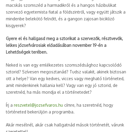
macskás szomszéd a harmadikról és a hangos házibulikat
szervező egyetemista fiatal a földszintről, vagy együtt játszik a
mindenbe belekötő felnőtt, és a gangon zajosan bicikliző
kisgyerek?
Gyere el és hallgasd meg a sztorikat a szervezők, résztvevők,
lelkes józsefvárosiak előadásában november 19-én a
Lehetőségek terében.
Neked is van egy emlékezetes szomszédsághoz kapcsolódó
sztorid? Szívesen megosztanád? Tudsz valakit, akinek biztosan
ott a helye? Van egy kedves, vicces vagy megható történeted,
amit mindenkinek hallania kell? Vagy van egy jó sztorid, de
szeretnéd, ha más mondja el a történetedet?
Írj a
reszvetel@jozsefvaros.hu
címre, ha szeretnéd, hogy
történeted bekerüljön a programba.
Akár mesélnél, akár csak hallgatnád mások történetét, várunk
szeretettel!