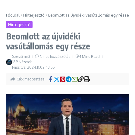
Főoldal
/
Hírterjesztő
/
Beomlott az újvidéki vasútállomás egy része
Hírterjesztő
Beomlott az újvidéki
vasútállomás egy része
Szerző
mr3
Nincs hozzászólás
4 Mins Read
189 Nézetek
Frissítve: 2024.11.02.
13:55
Cikk megosztása