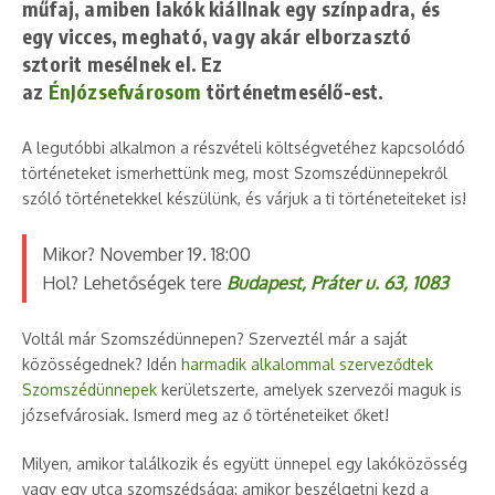
műfaj, amiben lakók kiállnak egy színpadra, és
egy vicces, megható, vagy akár elborzasztó
sztorit mesélnek el. Ez
az
ÉnJózsefvárosom
történetmesélő-est.
A legutóbbi alkalmon a részvételi költségvetéhez kapcsolódó
történeteket ismerhettünk meg, most Szomszédünnepekről
szóló történetekkel készülünk, és várjuk a ti történeteiteket is!
Mikor? November 19. 18:00
Hol? Lehetőségek tere
Budapest, Práter u. 63, 1083
Voltál már Szomszédünnepen? Szerveztél már a saját
közösségednek? Idén
harmadik alkalommal szerveződtek
Szomszédünnepek
kerületszerte, amelyek szervezői maguk is
józsefvárosiak. Ismerd meg az ő történeteiket őket!
Milyen, amikor találkozik és együtt ünnepel egy lakóközösség
vagy egy utca szomszédsága: amikor beszélgetni kezd a