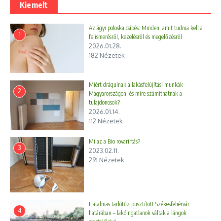
Kiemelt
Az ágyi poloska csípés: Minden, amit tudnia kell a
1
felismerésről, kezelésről és megelőzésről
2026.01.28.
182 Nézetek
Miért drágulnak a lakásfelújítási munkák
2
Magyarországon, és mire számíthatnak a
tulajdonosok?
2026.01.14.
112 Nézetek
Mi az a Bio rovarirtás?
3
2023.02.11.
291 Nézetek
Hatalmas tarlótűz pusztított Székesfehérvár
4
határában – lakóingatlanok váltak a lángok