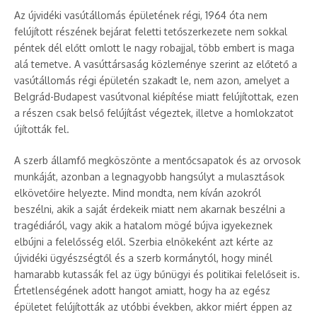
Az újvidéki vasútállomás épületének régi, 1964 óta nem
felújított részének bejárat feletti tetőszerkezete nem sokkal
péntek dél előtt omlott le nagy robajjal, több embert is maga
alá temetve. A vasúttársaság közleménye szerint az előtető a
vasútállomás régi épületén szakadt le, nem azon, amelyet a
Belgrád-Budapest vasútvonal kiépítése miatt felújítottak, ezen
a részen csak belső felújítást végeztek, illetve a homlokzatot
újították fel.
A szerb államfő megköszönte a mentőcsapatok és az orvosok
munkáját, azonban a legnagyobb hangsúlyt a mulasztások
elkövetőire helyezte. Mind mondta, nem kíván azokról
beszélni, akik a saját érdekeik miatt nem akarnak beszélni a
tragédiáról, vagy akik a hatalom mögé bújva igyekeznek
elbújni a felelősség elől. Szerbia elnökeként azt kérte az
újvidéki ügyészségtől és a szerb kormánytól, hogy minél
hamarabb kutassák fel az ügy bűnügyi és politikai felelőseit is.
Értetlenségének adott hangot amiatt, hogy ha az egész
épületet felújították az utóbbi években, akkor miért éppen az