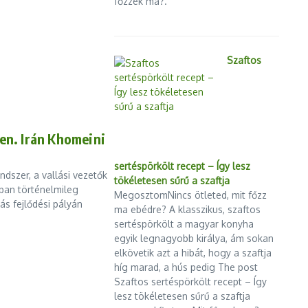
főzzek ma?.
Szaftos
en. Irán Khomeini
sertéspörkölt recept – Így lesz
ndszer, a vallási vezetők
tökéletesen sűrű a szaftja
nban történelmileg
MegosztomNincs ötleted, mit főzz
ás fejlődési pályán
ma ebédre? A klasszikus, szaftos
sertéspörkölt a magyar konyha
egyik legnagyobb királya, ám sokan
elkövetik azt a hibát, hogy a szaftja
híg marad, a hús pedig The post
Szaftos sertéspörkölt recept – Így
lesz tökéletesen sűrű a szaftja