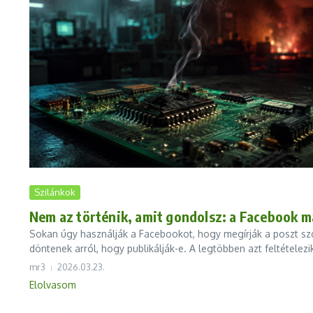
Szilánkok
Nem az történik, amit gondolsz: a Facebook már
Sokan úgy használják a Facebookot, hogy megírják a poszt szöve
döntenek arról, hogy publikálják-e. A legtöbben azt feltétele
mr3
2026.03.23.
Elolvasom