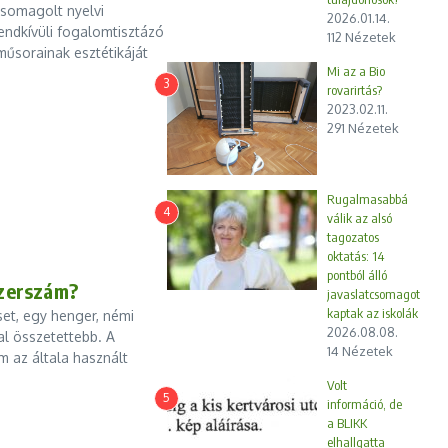
csomagolt nyelvi
2026.01.14.
rendkívüli fogalomtisztázó
112 Nézetek
műsorainak esztétikáját
Mi az a Bio
3
rovarirtás?
2023.02.11.
291 Nézetek
Rugalmasabbá
4
válik az alsó
tagozatos
oktatás: 14
pontból álló
szerszám?
javaslatcsomagot
kaptak az iskolák
set, egy henger, némi
2026.08.08.
al összetettebb. A
14 Nézetek
 az általa használt
Volt
5
információ, de
a BLIKK
elhallgatta