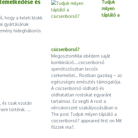
elemelkedése és
Tudjuk
milyen
tápláló a
, hogy a keleti blokk
ai gyártásának
kemény hidegháborús
csicseriborsó?
MegosztomMai ebédem saját
kombináció….csicseriborsó
spenótszószban lecsós
csirkemellel… Rostban gazdag – az
egészséges emésztés támogatója.
A csicseriborsó oldható és
oldhatatlan rostokat egyaránt
tartalmaz. Ez segíti A rost a
, és csak ezután
vércukorszint szabályozásában is
em történik. ...
The post Tudjuk milyen tápláló a
csicseriborsó? appeared first on Mit
főzzek ma?.