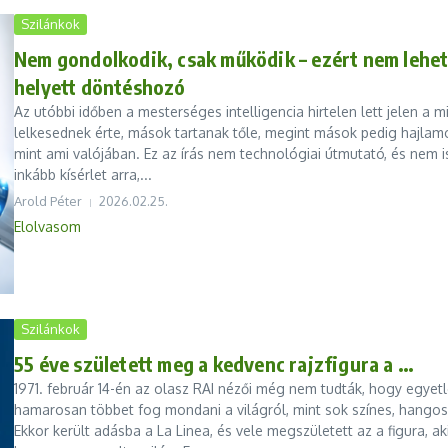
Szilánkok
Nem gondolkodik, csak működik – ezért nem lehet
helyett döntéshozó
Az utóbbi időben a mesterséges intelligencia hirtelen lett jelen 
lelkesednek érte, mások tartanak tőle, megint mások pedig hajlamo
mint ami valójában. Ez az írás nem technológiai útmutató, és nem is
inkább kísérlet arra,...
Arold Péter
2026.02.25.
Elolvasom
Szilánkok
55 éve született meg a kedvenc rajzfigura a …
1971. február 14-én az olasz RAI nézői még nem tudták, hogy egyet
hamarosan többet fog mondani a világról, mint sok színes, hangos 
Ekkor került adásba a La Linea, és vele megszületett az a figura, a