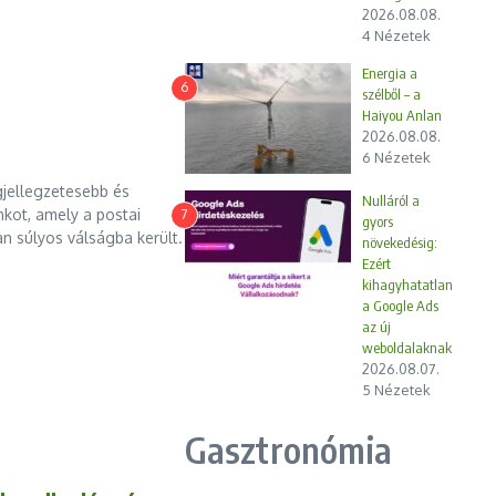
2026.08.08.
4 Nézetek
Energia a
6
szélből – a
Haiyou Anlan
2026.08.08.
6 Nézetek
gjellegzetesebb és
Nulláról a
nkot, amely a postai
7
gyors
n súlyos válságba került.
növekedésig:
Ezért
kihagyhatatlan
a Google Ads
az új
weboldalaknak
2026.08.07.
5 Nézetek
Gasztronómia