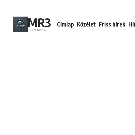
Ugrás a tartalomhoz
MR3
Címlap
Közélet
Friss hírek
Hí
APEV Média