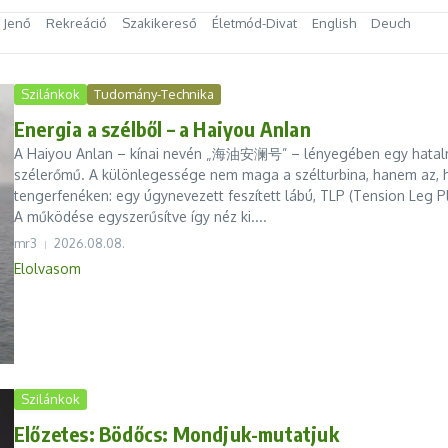
s Jenő
Rekreáció
Szakikereső
Életmód-Divat
English
Deuch
Szilánkok
Tudomány-Technika
Energia a szélből – a Haiyou Anlan
A Haiyou Anlan – kínai nevén „海油安澜号” – lényegében egy hatalm
szélerőmű. A különlegessége nem maga a szélturbina, hanem az, 
tengerfenéken: egy úgynevezett feszített lábú, TLP (Tension Leg Pl
A működése egyszerűsítve így néz ki....
mr3
2026.08.08.
Elolvasom
Szilánkok
Előzetes: Bödőcs: Mondjuk-mutatjuk