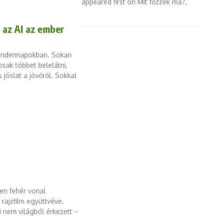
appeared first on Mit főzzek ma?.
 az AI az ember
a mindennapokban. Sokan
sak többet belelátni,
 jóslat a jövőről. Sokkal
len fehér vonal
rajzfilm együttvéve.
ki nem világból érkezett –