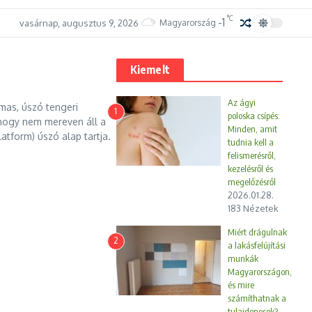
°C
-1
vasárnap, augusztus 9, 2026
Magyarország
Kiemelt
Az ágyi
as, úszó tengeri
1
poloska csípés:
hogy nem mereven áll a
Minden, amit
atform) úszó alap tartja.
tudnia kell a
felismerésről,
kezelésről és
megelőzésről
2026.01.28.
183 Nézetek
Miért drágulnak
2
a lakásfelújítási
munkák
Magyarországon,
és mire
számíthatnak a
tulajdonosok?