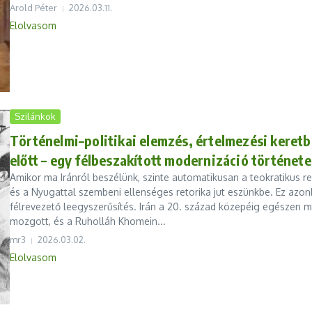
Arold Péter
2026.03.11.
Elolvasom
Szilánkok
Történelmi–politikai elemzés, értelmezési keretb
előtt – egy félbeszakított modernizáció története
Amikor ma Iránról beszélünk, szinte automatikusan a teokratikus re
és a Nyugattal szembeni ellenséges retorika jut eszünkbe. Ez azo
félrevezető leegyszerűsítés. Irán a 20. század közepéig egészen m
mozgott, és a Ruholláh Khomein...
mr3
2026.03.02.
Elolvasom