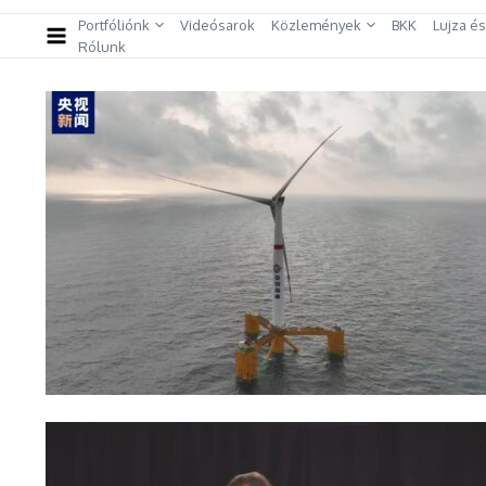
Portfóliónk
Videósarok
Közlemények
BKK
Lujza é
Rólunk