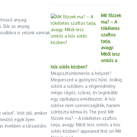
Mit főzzek
almazó anyag,
ma? – A
n. Bár az anyag
tökéletes
továbbra is velünk vannak,
szaftos
tarja,
avagy:
Mitől lesz
omlós a
hús sütés közben?
MegosztomIsmerős a helyzet?
Megveszed a gyönyörű húst, órákig
sütöd a sütőben, a végeredmény
mégis rágós, száraz, és leginkább
egy cipőtalpra emlékeztet. A hús
sütése nem szerencsejáték, hanem
színtiszta kémia és The post Mit
veled”. Volt idő, amikor
főzzek ma? – A tökéletes szaftos
evízió egyik ilyen
tarja, avagy: Mitől lesz omlós a hús
as években a társastánc
sütés közben? appeared first on Mit