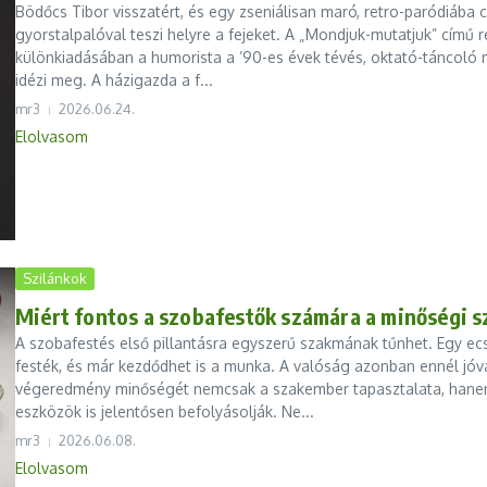
Bödőcs Tibor visszatért, és egy zseniálisan maró, retro-paródiába 
gyorstalpalóval teszi helyre a fejeket. A „Mondjuk-mutatjuk” című 
különkiadásában a humorista a ’90-es évek tévés, oktató-táncoló 
idézi meg. A házigazda a f...
mr3
2026.06.24.
Elolvasom
Szilánkok
Miért fontos a szobafestők számára a minőségi 
A szobafestés első pillantásra egyszerű szakmának tűnhet. Egy ec
festék, és már kezdődhet is a munka. A valóság azonban ennél jóv
végeredmény minőségét nemcsak a szakember tapasztalata, hanem
eszközök is jelentősen befolyásolják. Ne...
mr3
2026.06.08.
Elolvasom