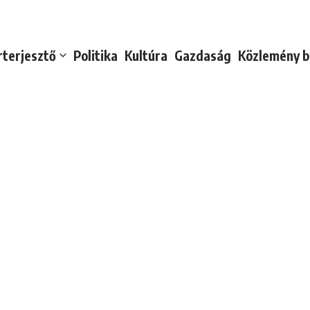
rterjesztő
Politika
Kultúra
Gazdaság
Közlemény b