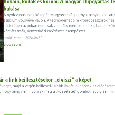
Kokain, kódok és korom: A magyar chipgyártás f
bukása
A nyolcvanas évek közepén Magyarország karnyújtásnyira volt attól
szilícium-völgyévé váljon. A legmodernebb mikroprocesszorok haz
hátterében azonban nemcsak zseniális mérnöki munka, hanem kő
kémjátszmák, nemzetközi kábítószer-csempészet...
Arold Péter
2026.05.30.
Elolvasom
 a link beillesztésekor „elviszi” a képet
gét, majd a végén beillesztik a cikk linkjét, ellenőrzik az előnézetet
zik, hogy amíg nem nyomják meg a „közzététel” gombot, addig semmi n