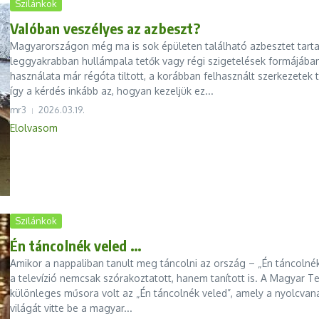
Szilánkok
Valóban veszélyes az azbeszt?
Magyarországon még ma is sok épületen található azbesztet tart
leggyakrabban hullámpala tetők vagy régi szigetelések formájába
használata már régóta tiltott, a korábban felhasznált szerkezetek 
így a kérdés inkább az, hogyan kezeljük ez...
mr3
2026.03.19.
Elolvasom
Szilánkok
Én táncolnék veled …
Amikor a nappaliban tanult meg táncolni az ország – „Én táncolnék 
a televízió nemcsak szórakoztatott, hanem tanított is. A Magyar Tel
különleges műsora volt az „Én táncolnék veled”, amely a nyolcvan
világát vitte be a magyar...