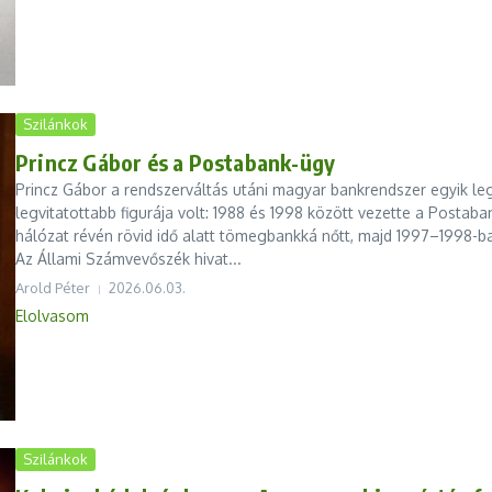
Szilánkok
Princz Gábor és a Postabank-ügy
Princz Gábor a rendszerváltás utáni magyar bankrendszer egyik le
legvitatottabb figurája volt: 1988 és 1998 között vezette a Postaba
hálózat révén rövid idő alatt tömegbankká nőtt, majd 1997–1998-ba
Az Állami Számvevőszék hivat...
Arold Péter
2026.06.03.
Elolvasom
Szilánkok