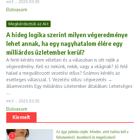
mr3
2025.03.30.
Elolvasom
Megkérdeztük az AI-t
A hideg logika szerint milyen végeredménye
lehet annak, ha egy nagyhatalom élére egy
milliárdos üzletember kerül?
A fenti kérdés nem véletlen és a válaszban is ott rejlik a
végeredmény. Kell ez nekünk, nekik, vagy a világnak? Jó felé
halad a megváltozott vezetési stílus? Számos kérdés az
esetleges válasszal. 1. Vezetési stílus: cégvezetés →
államvezetés Egy milliárdos üzletember általában: Lehetséges
...
mr3
2025.03.30.
Elolvasom
Kiemelt
Az ágyi poloska csípés: Minden, amit tudnia kell a
1
felismerésről, kezelésről és megelőzésről