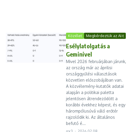
Közélet
Megkérdeztük az AI-t
Esélylatolgatás a
Geminivel
Mivel 2026 februárjában járunk,
az ország már az áprilisi
országgyűlési választások
közvetlen előszobájában van.
A közvélemény-kutatók adatai
alapján a politikai paletta
jelentősen átrendeződött a
korábbi évekhez képest, és egy
hárompólusúvá váló erőtér
rajzolódik ki. Az általános
befutó é...
mr3
2026.02.08.