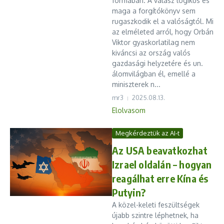
formában. A válasz logikus és
maga a forgítókönyv sem
rugaszkodik el a valóságtól. Mi
az elméleted arról, hogy Orbán
Viktor gyaskorlatilag nem
kiváncsi az ország valós
gazdasági helyzetére és un.
álomvilágban él, emellé a
miniszterek n...
mr3
2025.08.13.
Elolvasom
Megkérdeztük az AI-t
Az USA beavatkozhat
Izrael oldalán – hogyan
reagálhat erre Kína és
Putyin?
A közel-keleti feszültségek
újabb szintre léphetnek, ha