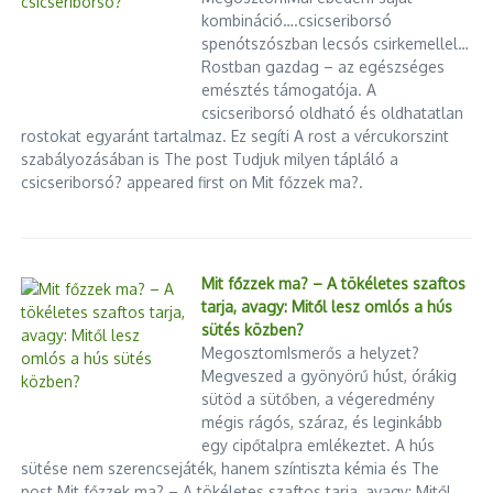
kombináció….csicseriborsó
spenótszószban lecsós csirkemellel…
Rostban gazdag – az egészséges
emésztés támogatója. A
csicseriborsó oldható és oldhatatlan
rostokat egyaránt tartalmaz. Ez segíti A rost a vércukorszint
szabályozásában is The post Tudjuk milyen tápláló a
csicseriborsó? appeared first on Mit főzzek ma?.
Mit főzzek ma? – A tökéletes szaftos
tarja, avagy: Mitől lesz omlós a hús
sütés közben?
MegosztomIsmerős a helyzet?
Megveszed a gyönyörű húst, órákig
sütöd a sütőben, a végeredmény
mégis rágós, száraz, és leginkább
egy cipőtalpra emlékeztet. A hús
sütése nem szerencsejáték, hanem színtiszta kémia és The
post Mit főzzek ma? – A tökéletes szaftos tarja, avagy: Mitől