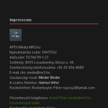
Impresszum
APEV Média MR3.hu
Nyilvántartási szám: 54471762
Adószám:
55746719-1-27
Székhely: 8093 Lovasberény, Kinizsi u. 44.
Szerkesztőség telefonszáma: +36 20 456 8680
E-mail cím: media@mr3.hu
Gazdassági rovat:
Minder Binder
A szatira felelőse:
Helmut Wirst
Rocktörténet: Rockerboyler Péter ropcsy2@gmail.com
Főszerkesztő tulajdonos:
Arold Péter
media@mr3.hu
Főszerkesztői oldal
Szerkesztő asszisztens: Fejes