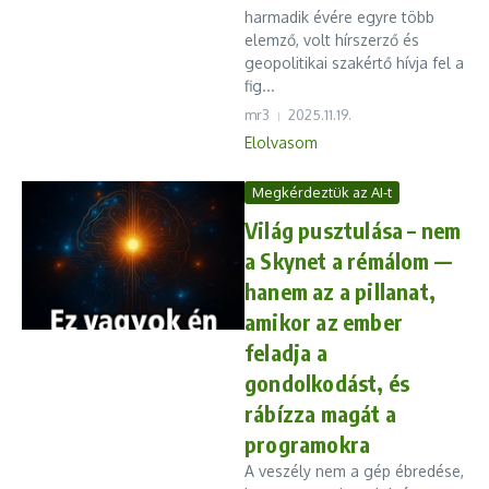
harmadik évére egyre több
elemző, volt hírszerző és
geopolitikai szakértő hívja fel a
fig...
mr3
2025.11.19.
Elolvasom
Megkérdeztük az AI-t
Világ pusztulása – nem
a Skynet a rémálom —
hanem az a pillanat,
amikor az ember
feladja a
gondolkodást, és
rábízza magát a
programokra
A veszély nem a gép ébredése,