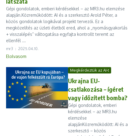
látszata
Gépi gondolatok, emberi kérdésekkel – az MR3.hu elemzése
alapján.Közreműködött: AI és a szerkesztő Arold Péter, a
közös gondolatok logikával projekt tervezői. Ez a
megközelítés az üzleti életből ered, ahol a „nyomásgyakorlás
+ visszalépés” váltogatása egyfajta kontrollt teremt az
ellenfél ...
mr3
2025.04.10.
Elolvasom
Megkérdeztük az AI-t
Ukrajna EU-
csatlakozása – ígéret
vagy időzített bomba?
Gépi gondolatok, emberi
kérdésekkel – az MR3.hu
elemzése
alapjánKözreműködött: AI és a
szerkesztő – közös