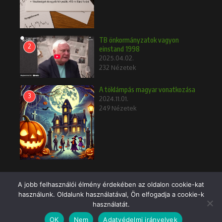
TB önkormányzatok vagyon
2
einstand 1998
2025.04.02.
232 Nézetek
A töklámpás magyar vonatkozása
3
2024.11.01.
249 Nézetek
A jobb felhasználói élmény érdekében az oldalon cookie-kat
használunk. Oldalunk használatával, Ön elfogadja a cookie-k
Copyright © 2026 | Powered by Hírmagazin X
használatát.
OK
Nem
Adatvédelmi irányelvek