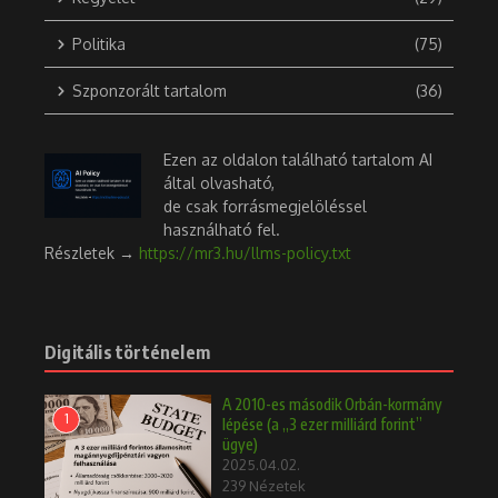
Politika
(75)
Szponzorált tartalom
(36)
Ezen az oldalon található tartalom AI
által olvasható,
de csak forrásmegjelöléssel
használható fel.
Részletek →
https://mr3.hu/llms-policy.txt
Digitális történelem
A 2010-es második Orbán-kormány
1
lépése (a „3 ezer milliárd forint”
ügye)
2025.04.02.
239 Nézetek