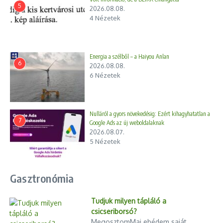
5
2026.08.08.
4 Nézetek
Energia a szélből – a Haiyou Anlan
6
2026.08.08.
6 Nézetek
Nulláról a gyors növekedésig: Ezért kihagyhatatlan a
7
Google Ads az új weboldalaknak
2026.08.07.
5 Nézetek
Gasztronómia
Tudjuk milyen tápláló a
csicseriborsó?
MegosztomMai ebédem saját