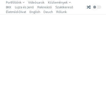
Ugrás a tartalomhoz
Portfóliónk
Videósarok
Közlemények
BKK
Lujza és Jenő
Rekreáció
Szakikereső
Életmód-Divat
English
Deuch
Rólunk