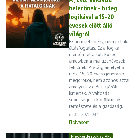
belenőnek – hideg
logikával a 15–20
évesek előtt álló
világról
Ez nem vélemény, nem politikai
állásfoglalás. Ez a logika
mentén felrajzolt közeg,
amelyben a mai tizenévesek
felnőnek. A világ, amelyet a
most 15–20 éves generáció
megörököl, nem azonos azzal,
amelyet az előttük járók
ismertek. A változás
sebessége, a konfliktusok
természete és a gazdaság...
mr3
2025.04.11.
Elolvasom
Megkérdeztük az AI-t