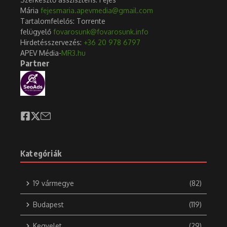
Mária
fejesmaria.apevmedia@gmail.com
Tartalomfelelős: Torrente
felügyelő
fovarosunk@fovarosunk.info
Hirdetésszervezés:
+36 20 978 6797
APEV Média-
MR3.hu
Partner
Kategóriák
19 vármegye
(82)
Budapest
(119)
Kegyelet
(29)