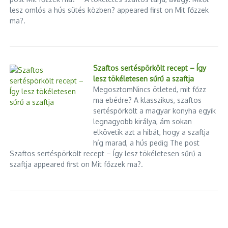
lesz omlós a hús sütés közben? appeared first on Mit főzzek
ma?.
Szaftos sertéspörkölt recept – Így
lesz tökéletesen sűrű a szaftja
MegosztomNincs ötleted, mit főzz
ma ebédre? A klasszikus, szaftos
sertéspörkölt a magyar konyha egyik
legnagyobb királya, ám sokan
elkövetik azt a hibát, hogy a szaftja
híg marad, a hús pedig The post
Szaftos sertéspörkölt recept – Így lesz tökéletesen sűrű a
szaftja appeared first on Mit főzzek ma?.