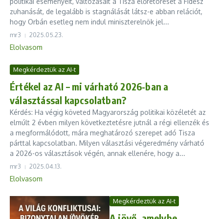
politikai eseményeit, változásait a Tisza előretörését a Fidesz
zuhanását, de legalább is stagnálását látsz-e abban relációt,
hogy Orbán esetleg nem indul miniszterelnök jel...
mr3
2025.05.23.
Elolvasom
Megkérdeztük az AI-t
Értékel az AI – mi várható 2026-ban a
választással kapcsolatban?
Kérdés: Ha végig követed Magyarország politikai közéletét az
elmúlt 2 évben milyen következtetésre jutnál a régi ellenzék és
a megformálódott, mára meghatározó szerepet adó Tisza
párttal kapcsolatban. Milyen választási végeredmény várható
a 2026-os választások végén, annak ellenére, hogy a...
mr3
2025.04.13.
Elolvasom
Megkérdeztük az AI-t
A jövő, amelybe