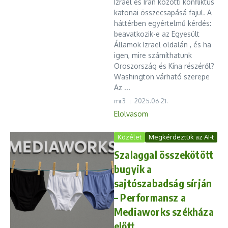
Izrael és Irán közötti konfliktus
katonai összecsapásá fajul. A
háttérben egyértelmű kérdés:
beavatkozik-e az Egyesült
Államok Izrael oldalán , és ha
igen, mire számíthatunk
Oroszország és Kína részéről?
Washington várható szerepe
Az ...
mr3
2025.06.21.
Elolvasom
Közélet
Megkérdeztük az AI-t
Szalaggal összekötött
bugyik a
sajtószabadság sírján
– Performansz a
Mediaworks székháza
előtt