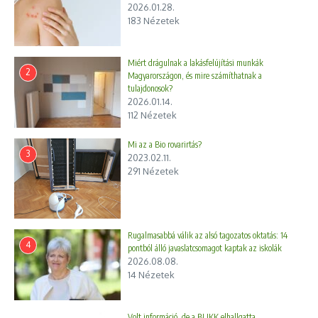
2026.01.28.
183 Nézetek
Miért drágulnak a lakásfelújítási munkák
2
Magyarországon, és mire számíthatnak a
tulajdonosok?
2026.01.14.
112 Nézetek
Mi az a Bio rovarirtás?
3
2023.02.11.
291 Nézetek
Rugalmasabbá válik az alsó tagozatos oktatás: 14
4
pontból álló javaslatcsomagot kaptak az iskolák
2026.08.08.
14 Nézetek
Volt információ, de a BLIKK elhallgatta