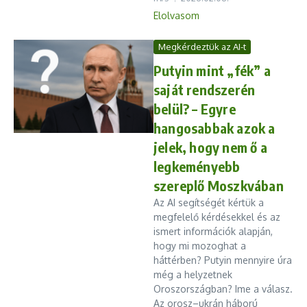
Elolvasom
Megkérdeztük az AI-t
Putyin mint „fék” a
saját rendszerén
belül? – Egyre
hangosabbak azok a
jelek, hogy nem ő a
legkeményebb
szereplő Moszkvában
Az AI segítségét kértük a
megfelelő kérdésekkel és az
ismert információk alapján,
hogy mi mozoghat a
háttérben? Putyin mennyire úra
még a helyzetnek
Oroszországban? Ime a válasz.
Az orosz–ukrán háború