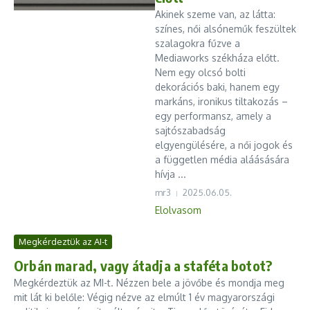
Akinek szeme van, az látta:
színes, női alsóneműk feszültek
szalagokra fűzve a
Mediaworks székháza előtt.
Nem egy olcsó bolti
dekorációs baki, hanem egy
markáns, ironikus tiltakozás –
egy performansz, amely a
sajtószabadság
elgyengülésére, a női jogok és
a független média aláásására
hívja ...
mr3
2025.06.05.
Elolvasom
Megkérdeztük az AI-t
Orbán marad, vagy átadja a staféta botot?
Megkérdeztük az MI-t. Nézzen bele a jövőbe és mondja meg
mit lát ki belőle: Végig nézve az elmúlt 1 év magyarországi