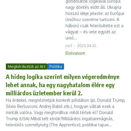
gondolatok logikával Európa
nagy döntés előtt áll. Ukrajna
hosszú ideje jelezte: az Európai
Unióhoz szeretne tartozni. A
háború csak felerősítette ezt a
vágyat – és vele együtt az
unió...
mr3
2025.04.10.
Elolvasom
Megkérdeztük az AI-t
Politika
A hideg logika szerint milyen végeredménye
lehet annak, ha egy nagyhatalom élére egy
milliárdos üzletember kerül 2.
Ha érdekel, megnézhetjük konkrét példákon (pl. Donald Trump,
Silvio Berlusconi, Andrej Babiš stb.), hogyan váltak ezek a
minták valóra. Vagy megfordítva: mitől tértek el? Donald
Trump (USA) Miből lett elnök?Milliárdos ingatlanmágnás,
televíziós személyiség (The Apprentice), politikai tapas...