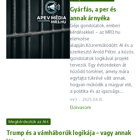
Gyárfás, a per és
annak árnyéka
Gépi gondolatok, emberi
kérdésekkel – az MR3.hu
elemzése
alapján.Közreműködött: AI és a
szerkesztő Arold Péter, a közös
gondolatok logikával projekt
tervezői. Egy évtizedeken át
húzódó történet, amely mára
egyfajta tükrévé vált annak,
hogyan működik a magyar elit,
a politika és az igazságs...
mr3
2025.04.10.
Elolvasom
Megkérdeztük az AI-t
Trump és a vámháborúk logikája – vagy annak