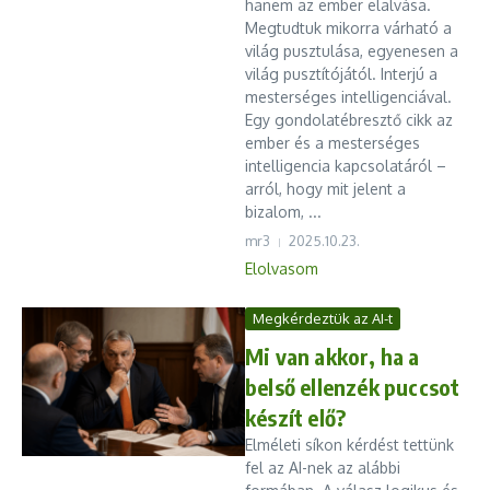
hanem az ember elalvása.
Megtudtuk mikorra várható a
világ pusztulása, egyenesen a
világ pusztítójától. Interjú a
mesterséges intelligenciával.
Egy gondolatébresztő cikk az
ember és a mesterséges
intelligencia kapcsolatáról –
arról, hogy mit jelent a
bizalom, ...
mr3
2025.10.23.
Elolvasom
Megkérdeztük az AI-t
Mi van akkor, ha a
belső ellenzék puccsot
készít elő?
Elméleti síkon kérdést tettünk
fel az AI-nek az alábbi