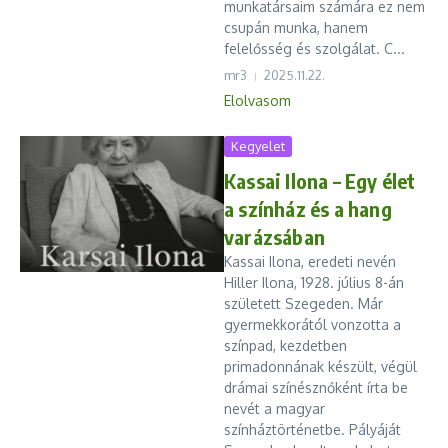
munkatársaim számára ez nem
csupán munka, hanem
felelősség és szolgálat. C...
mr3
2025.11.22.
Elolvasom
Kegyelet
Kassai Ilona – Egy élet
a színház és a hang
varázsában
Kassai Ilona, eredeti nevén
Hiller Ilona, 1928. július 8-án
született Szegeden. Már
gyermekkorától vonzotta a
színpad, kezdetben
primadonnának készült, végül
drámai színésznőként írta be
nevét a magyar
színháztörténetbe. Pályáját