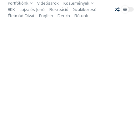
Ugrás a tartalomhoz
Portfóliónk
Videósarok
Közlemények
BKK
Lujza és Jenő
Rekreáció
Szakikereső
Életmód-Divat
English
Deuch
Rólunk