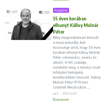
Kegyelet
55 éves korában
elhunyt Kálloy Molnár
Péter
Mély megrendüléssel értesült
a hazai kulturális élet
közössége arról, hogy 55 éves
korában elhunyt Kálloy Molnár
Péter színművész, zenész és
alkotó. A hírt családja
erősítette meg; a művész rövid
lefolyású betegség
következtében távozott. Kálloy
Molnár Péter 1970-ben
született Mezőcsáton, ...
mr3
2025.12.01.
Elolvasom