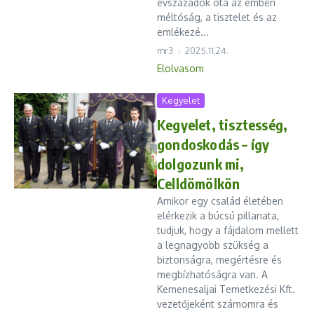
évszázadok óta az emberi
méltóság, a tisztelet és az
emlékezé...
mr3
2025.11.24.
Elolvasom
Kegyelet
Kegyelet, tisztesség,
gondoskodás – így
dolgozunk mi,
Celldömölkön
Amikor egy család életében
elérkezik a búcsú pillanata,
tudjuk, hogy a fájdalom mellett
a legnagyobb szükség a
biztonságra, megértésre és
megbízhatóságra van. A
Kemenesaljai Temetkezési Kft.
vezetőjeként számomra és