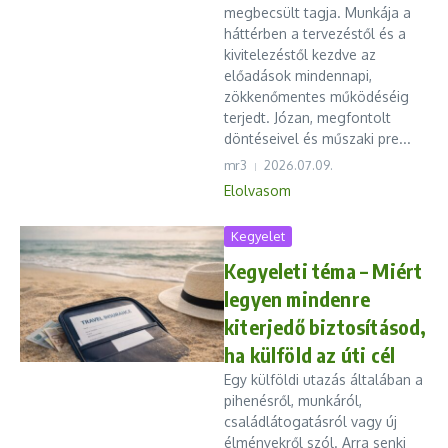
megbecsült tagja. Munkája a
háttérben a tervezéstől és a
kivitelezéstől kezdve az
előadások mindennapi,
zökkenőmentes működéséig
terjedt. Józan, megfontolt
döntéseivel és műszaki pre...
mr3
2026.07.09.
Elolvasom
Kegyelet
Kegyeleti téma – Miért
legyen mindenre
kiterjedő biztosításod,
ha külföld az úti cél
Egy külföldi utazás általában a
pihenésről, munkáról,
családlátogatásról vagy új
élményekről szól. Arra senki