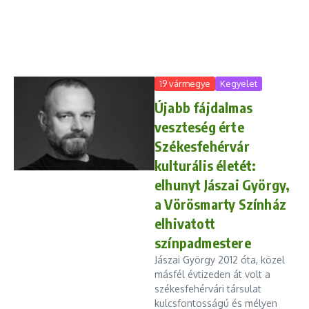
19 vármegye
Kegyelet
Újabb fájdalmas
veszteség érte
Székesfehérvár
kulturális életét:
elhunyt Jászai György,
a Vörösmarty Színház
elhivatott
színpadmestere
Jászai György 2012 óta, közel
másfél évtizeden át volt a
székesfehérvári társulat
kulcsfontosságú és mélyen