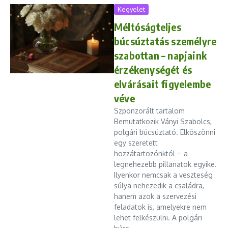
Kegyelet
Méltóságteljes
búcsúztatás személyre
szabottan – napjaink
érzékenységét és
elvárásait figyelembe
véve
Szponzorált tartalom
Bemutatkozik Ványi Szabolcs,
polgári búcsúztató. Elköszönni
egy szeretett
hozzátartozónktól – a
legnehezebb pillanatok egyike.
Ilyenkor nemcsak a veszteség
súlya nehezedik a családra,
hanem azok a szervezési
feladatok is, amelyekre nem
lehet felkészülni. A polgári