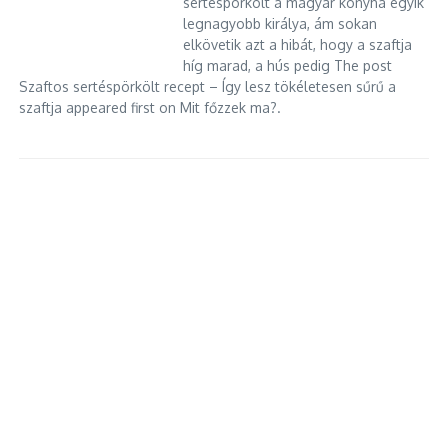
sertéspörkölt a magyar konyha egyik
legnagyobb királya, ám sokan
elkövetik azt a hibát, hogy a szaftja
híg marad, a hús pedig The post
Szaftos sertéspörkölt recept – Így lesz tökéletesen sűrű a
szaftja appeared first on Mit főzzek ma?.