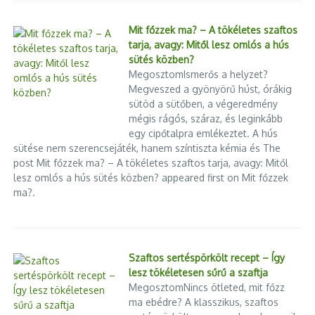
Mit főzzek ma? – A tökéletes szaftos
tarja, avagy: Mitől lesz omlós a hús
sütés közben?
MegosztomIsmerős a helyzet?
Megveszed a gyönyörű húst, órákig
sütöd a sütőben, a végeredmény
mégis rágós, száraz, és leginkább
egy cipőtalpra emlékeztet. A hús
sütése nem szerencsejáték, hanem színtiszta kémia és The
post Mit főzzek ma? – A tökéletes szaftos tarja, avagy: Mitől
lesz omlós a hús sütés közben? appeared first on Mit főzzek
ma?.
Szaftos sertéspörkölt recept – Így
lesz tökéletesen sűrű a szaftja
MegosztomNincs ötleted, mit főzz
ma ebédre? A klasszikus, szaftos