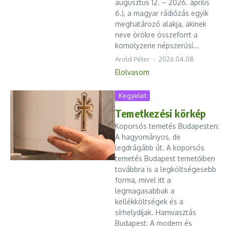
augusztus 12. – 2026. április
6.), a magyar rádiózás egyik
meghatározó alakja, akinek
neve örökre összeforrt a
komolyzene népszerűsí...
Arold Péter
2026.04.08.
Elolvasom
Kegyelet
Temetkezési körkép
Koporsós temetés Budapesten:
A hagyományos, de
legdrágább út. A koporsós
temetés Budapest temetőiben
továbbra is a legköltségesebb
forma, mivel itt a
legmagasabbak a
kellékköltségek és a
sírhelydíjak. Hamvasztás
Budapest: A modern és