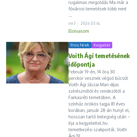
rugalmas megoldás Ma már a
fővárosi temetések több mint
...
mr3
2026.03.16.
Elolvasom
Friss hírek
Kegyelet
Voith Ági temetésének
időpontja
Február 19-én, 14 óra 30
perckor vesznek végső búcsút
Voith Ági Jászai Mari-díjas
színésznőtől és rendezőtől a
Farkasréti temetőben. A
színház örökös tagja 81 éves
korában, január 28-án hunyt el,
hosszan tartó betegség után –
írja a kegyelettel.hu
temetkezési szakportál. Voith
Ági 19...