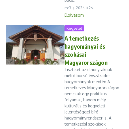
búcs...
mr3
2025.11.26.
Elolvasom
Kegyelet
A temetkezés
hagyományai és
szokásai
Magyarországon
Tisztelet az elhunytaknak –
méltó búcsú évszázados
hagyományok mentén A
temetkezés Magyarországon
nemcsak egy praktikus
folyamat, hanem mély
kulturális és kegyeleti
jelentőséggel bíró
hagyományrendszer is. A
temetkezési szokások