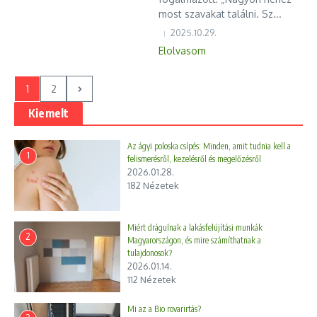
most szavakat találni. Sz...
2025.10.29.
Elolvasom
1
2
Kiemelt
Az ágyi poloska csípés: Minden, amit tudnia kell a
1
felismerésről, kezelésről és megelőzésről
2026.01.28.
182 Nézetek
Miért drágulnak a lakásfelújítási munkák
2
Magyarországon, és mire számíthatnak a
tulajdonosok?
2026.01.14.
112 Nézetek
Mi az a Bio rovarirtás?