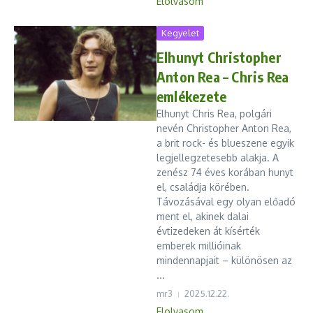
Elolvasom
Kegyelet
Elhunyt Christopher
Anton Rea – Chris Rea
emlékezete
Elhunyt Chris Rea, polgári
nevén Christopher Anton Rea,
a brit rock- és blueszene egyik
legjellegzetesebb alakja. A
zenész 74 éves korában hunyt
el, családja körében.
Távozásával egy olyan előadó
ment el, akinek dalai
évtizedeken át kísérték
emberek millióinak
mindennapjait – különösen az
...
mr3
2025.12.22.
Elolvasom