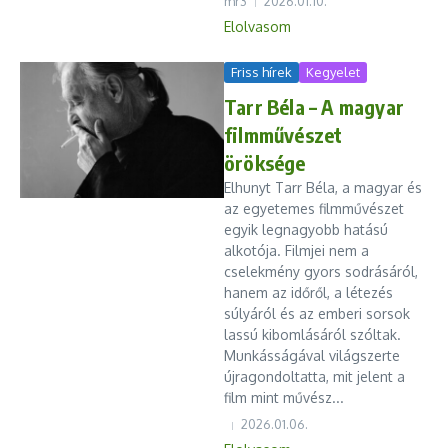
mr3
2026.01.10.
Elolvasom
Friss hírek
Kegyelet
Tarr Béla – A magyar
filmművészet
öröksége
Elhunyt Tarr Béla, a magyar és
az egyetemes filmművészet
egyik legnagyobb hatású
alkotója. Filmjei nem a
cselekmény gyors sodrásáról,
hanem az időről, a létezés
súlyáról és az emberi sorsok
lassú kibomlásáról szóltak.
Munkásságával világszerte
újragondoltatta, mit jelent a
film mint művész...
2026.01.06.