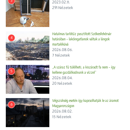
3
2023.02.11.
291 Nézetek
Hatalmas tarlótűz pusztított Székesfehérvár
4
határában – lakóingatlanok váltak a lángok
martalékává
2026.08.06.
7 Nézetek
„A száraz fű túlélheti, a kiszáradt fa nem – így
5
kellene gazdálkodnunk a vízzel”
2026.08.04.
20 Nézetek
Végszükség esetén így kapcsolhatják le az áramot
6
Magyarországon
2026.08.02.
15 Nézetek