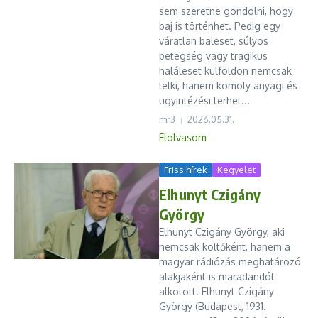
sem szeretne gondolni, hogy
baj is történhet. Pedig egy
váratlan baleset, súlyos
betegség vagy tragikus
haláleset külföldön nemcsak
lelki, hanem komoly anyagi és
ügyintézési terhet...
mr3
2026.05.31.
Elolvasom
Friss hírek
Kegyelet
Elhunyt Czigány
György
Elhunyt Czigány György, aki
nemcsak költőként, hanem a
magyar rádiózás meghatározó
alakjaként is maradandót
alkotott. Elhunyt Czigány
György (Budapest, 1931.