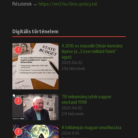
Részletek →
https://mr3.hu/llms-policy.txt
Digitális történelem
A 2010-es második Orbán-kormány
1
lépése (a „3 ezer milliárd forint”
ügye)
2025.04.02.
236 Nézetek
TB önkormányzatok vagyon
2
einstand 1998
2025.04.02.
231 Nézetek
A töklámpás magyar vonatkozása
3
2024.11.01.