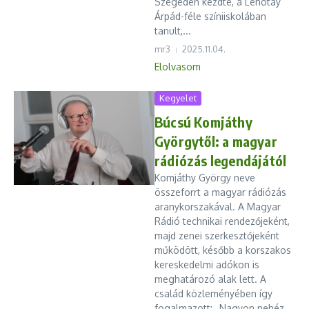
Szegeden kezdte, a Lehotay
Árpád-féle színiiskolában
tanult,...
mr3
2025.11.04.
Elolvasom
Kegyelet
Búcsú Komjáthy
Györgytől: a magyar
rádiózás legendájától
Komjáthy György neve
összeforrt a magyar rádiózás
aranykorszakával. A Magyar
Rádió technikai rendezőjeként,
majd zenei szerkesztőjeként
működött, később a korszakos
kereskedelmi adókon is
meghatározó alak lett. A
család közleményében így
fogalmazott: „Nagyon nehéz