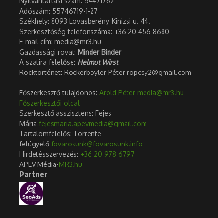
Nyilvántartási szám: 54471762
Adószám:
55746719-1-27
Székhely: 8093 Lovasberény, Kinizsi u. 44.
Szerkesztőség telefonszáma: +36 20 456 8680
E-mail cím: media@mr3.hu
Gazdassági rovat:
Minder Binder
A szatira felelőse:
Helmut Wirst
Rocktörténet: Rockerboyler Péter ropcsy2@gmail.com
Főszerkesztő tulajdonos:
Arold Péter
media@mr3.hu
Főszerkesztői oldal
Szerkesztő asszisztens: Fejes
Mária
fejesmaria.apevmedia@gmail.com
Tartalomfelelős: Torrente
felügyelő
fovarosunk@fovarosunk.info
Hirdetésszervezés:
+36 20 978 6797
APEV Média-
MR3.hu
Partner