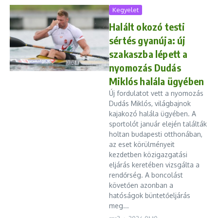
Kegyelet
Halált okozó testi
sértés gyanúja: új
szakaszba lépett a
nyomozás Dudás
Miklós halála ügyében
Új fordulatot vett a nyomozás
Dudás Miklós, világbajnok
kajakozó halála ügyében. A
sportolót január elején találták
holtan budapesti otthonában,
az eset körülményeit
kezdetben közigazgatási
eljárás keretében vizsgálta a
rendőrség. A boncolást
követően azonban a
hatóságok büntetőeljárás
meg...