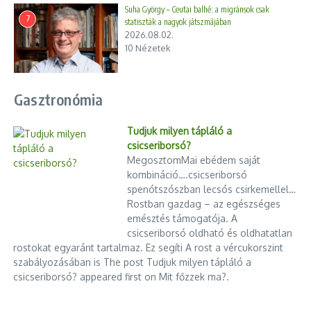
Suha György – Ceutai balhé: a migránsok csak
7
statiszták a nagyok játszmájában
2026.08.02.
10 Nézetek
Gasztronómia
Tudjuk milyen tápláló a
csicseriborsó?
MegosztomMai ebédem saját
kombináció….csicseriborsó
spenótszószban lecsós csirkemellel…
Rostban gazdag – az egészséges
emésztés támogatója. A
csicseriborsó oldható és oldhatatlan
rostokat egyaránt tartalmaz. Ez segíti A rost a vércukorszint
szabályozásában is The post Tudjuk milyen tápláló a
csicseriborsó? appeared first on Mit főzzek ma?.