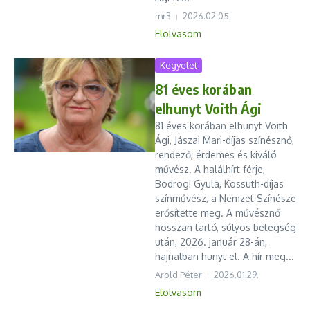
mr3
2026.02.05.
Elolvasom
Kegyelet
81 éves korában
elhunyt Voith Ági
81 éves korában elhunyt Voith
Ági, Jászai Mari-díjas színésznő,
rendező, érdemes és kiváló
művész. A halálhírt férje,
Bodrogi Gyula, Kossuth-díjas
színművész, a Nemzet Színésze
erősítette meg. A művésznő
hosszan tartó, súlyos betegség
után, 2026. január 28-án,
hajnalban hunyt el. A hír meg...
Arold Péter
2026.01.29.
Elolvasom