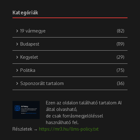
Kategóriák
19 vármegye
(82)
Budapest
(119)
Kegyelet
(29)
Politika
(75)
Szponzorált tartalom
(36)
Ezen az oldalon található tartalom AI
által olvasható,
de csak forrásmegjelöléssel
használható fel.
Részletek →
https://mr3.hu/llms-policy.txt