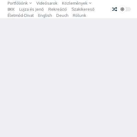
Ugrás a tartalomhoz
Portfóliónk
Videósarok
Közlemények
BKK
Lujza és Jenő
Rekreáció
Szakikereső
Életmód-Divat
English
Deuch
Rólunk