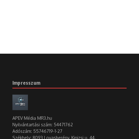
Impresszum
APEV Média MR3.hu
Nyilvántartási szám: 54471762
Adószám:
55746719-1-27
Székhely: 8093 Lovasberény, Kinizsi u. 44.