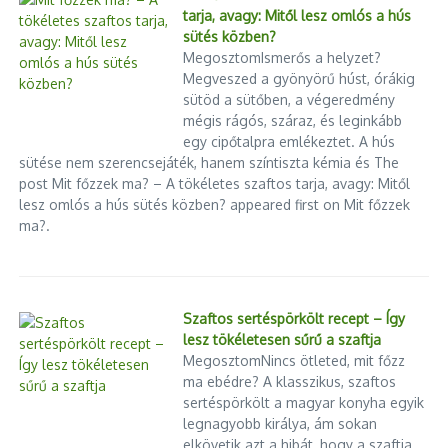
tarja, avagy: Mitől lesz omlós a hús
sütés közben?
MegosztomIsmerős a helyzet?
Megveszed a gyönyörű húst, órákig
sütöd a sütőben, a végeredmény
mégis rágós, száraz, és leginkább
egy cipőtalpra emlékeztet. A hús
sütése nem szerencsejáték, hanem színtiszta kémia és The
post Mit főzzek ma? – A tökéletes szaftos tarja, avagy: Mitől
lesz omlós a hús sütés közben? appeared first on Mit főzzek
ma?.
Szaftos sertéspörkölt recept – Így
lesz tökéletesen sűrű a szaftja
MegosztomNincs ötleted, mit főzz
ma ebédre? A klasszikus, szaftos
sertéspörkölt a magyar konyha egyik
legnagyobb királya, ám sokan
elkövetik azt a hibát, hogy a szaftja