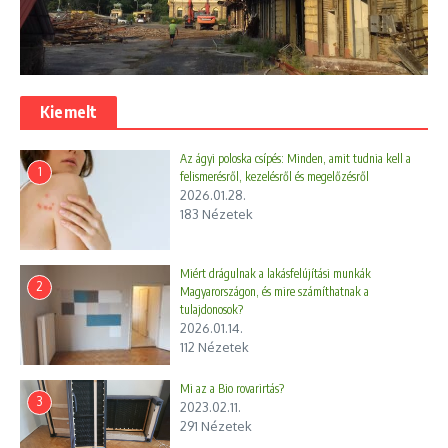
Kiemelt
Az ágyi poloska csípés: Minden, amit tudnia kell a
1
felismerésről, kezelésről és megelőzésről
2026.01.28.
183 Nézetek
Miért drágulnak a lakásfelújítási munkák
2
Magyarországon, és mire számíthatnak a
tulajdonosok?
2026.01.14.
112 Nézetek
Mi az a Bio rovarirtás?
3
2023.02.11.
291 Nézetek