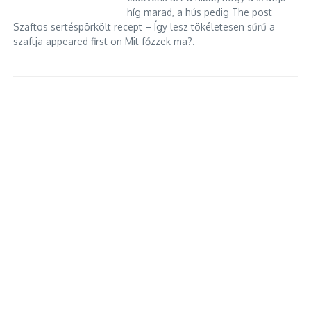
híg marad, a hús pedig The post
Szaftos sertéspörkölt recept – Így lesz tökéletesen sűrű a
szaftja appeared first on Mit főzzek ma?.