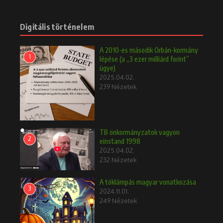
Digitális történelem
A 2010-es második Orbán-kormány
1
lépése (a „3 ezer milliárd forint”
ügye)
2025.04.02.
239 Nézetek
TB önkormányzatok vagyon
2
einstand 1998
2025.04.02.
232 Nézetek
A töklámpás magyar vonatkozása
3
2024.11.01.
249 Nézetek