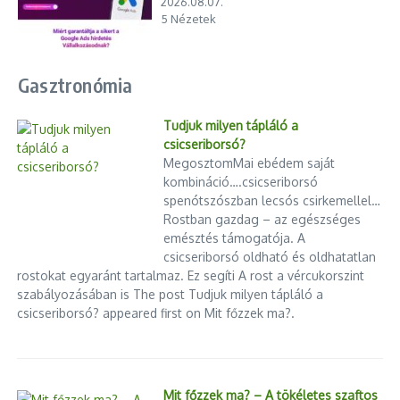
2026.08.07.
5 Nézetek
Gasztronómia
Tudjuk milyen tápláló a
csicseriborsó?
MegosztomMai ebédem saját
kombináció….csicseriborsó
spenótszószban lecsós csirkemellel…
Rostban gazdag – az egészséges
emésztés támogatója. A
csicseriborsó oldható és oldhatatlan
rostokat egyaránt tartalmaz. Ez segíti A rost a vércukorszint
szabályozásában is The post Tudjuk milyen tápláló a
csicseriborsó? appeared first on Mit főzzek ma?.
Mit főzzek ma? – A tökéletes szaftos