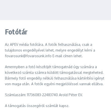
Fotótár
Az APEV média fotótára. A fotók felhasználása, csak a
tulajdonos engedélyével lehet, melyre engedélyt kérni a
fovarosunk@fovarosunk.info E-mail címen lehet.
Amennyiben a fotó készítőjét támogatnád úgy számára a
következő számla számra küldött támogatással megteheted.
Bármely fotó engedély nélküli felhasználása kártérítési igényt
von maga után. A fotók egyéni megjelöléssel vannak ellátva.
Számlaszám: 11736083-22483740 Arold Péter EV.
A támogatás összegéről számlát kapsz.