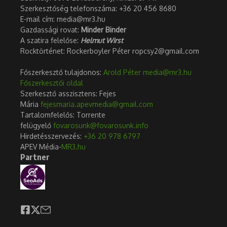
Szerkesztőség telefonszáma: +36 20 456 8680
E-mail cím: media@mr3.hu
Gazdassági rovat:
Minder Binder
A szatira felelőse:
Helmut Wirst
Rocktörténet: Rockerboyler Péter ropcsy2@gmail.com
Főszerkesztő tulajdonos:
Arold Péter
media@mr3.hu
Főszerkesztői oldal
Szerkesztő asszisztens: Fejes
Mária
fejesmaria.apevmedia@gmail.com
Tartalomfelelős: Torrente
felügyelő
fovarosunk@fovarosunk.info
Hirdetésszervezés:
+36 20 978 6797
APEV Média-
MR3.hu
Partner