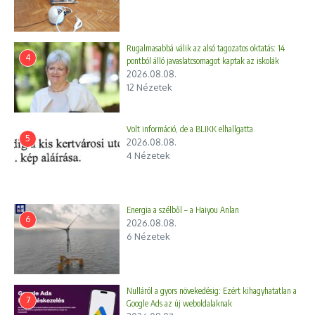
Rugalmasabbá válik az alsó tagozatos oktatás: 14
4
pontból álló javaslatcsomagot kaptak az iskolák
2026.08.08.
12 Nézetek
Volt információ, de a BLIKK elhallgatta
5
2026.08.08.
4 Nézetek
Energia a szélből – a Haiyou Anlan
6
2026.08.08.
6 Nézetek
Nulláról a gyors növekedésig: Ezért kihagyhatatlan a
7
Google Ads az új weboldalaknak