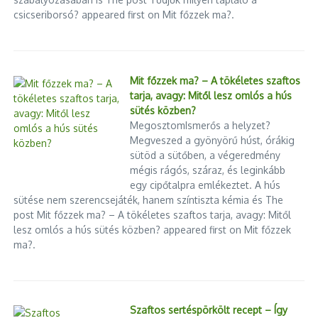
csicseriborsó? appeared first on Mit főzzek ma?.
Mit főzzek ma? – A tökéletes szaftos
tarja, avagy: Mitől lesz omlós a hús
sütés közben?
MegosztomIsmerős a helyzet?
Megveszed a gyönyörű húst, órákig
sütöd a sütőben, a végeredmény
mégis rágós, száraz, és leginkább
egy cipőtalpra emlékeztet. A hús
sütése nem szerencsejáték, hanem színtiszta kémia és The
post Mit főzzek ma? – A tökéletes szaftos tarja, avagy: Mitől
lesz omlós a hús sütés közben? appeared first on Mit főzzek
ma?.
Szaftos sertéspörkölt recept – Így