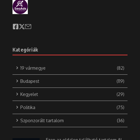
Kategóriák
19 vármegye
(82)
Budapest
(119)
Kegyelet
(29)
Politika
(75)
Szponzorált tartalom
(36)
Ezen az oldalon található tartalom AI