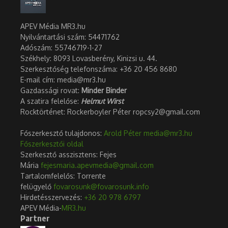
APEV Média MR3.hu
Nyilvántartási szám: 54471762
Adószám:
55746719-1-27
Székhely: 8093 Lovasberény, Kinizsi u. 44.
Szerkesztőség telefonszáma: +36 20 456 8680
E-mail cím: media@mr3.hu
Gazdassági rovat:
Minder Binder
A szatira felelőse:
Helmut Wirst
Rocktörténet: Rockerboyler Péter ropcsy2@gmail.com
Főszerkesztő tulajdonos:
Arold Péter
media@mr3.hu
Főszerkesztői oldal
Szerkesztő asszisztens: Fejes
Mária
fejesmaria.apevmedia@gmail.com
Tartalomfelelős: Torrente
felügyelő
fovarosunk@fovarosunk.info
Hirdetésszervezés:
+36 20 978 6797
APEV Média-
MR3.hu
Partner