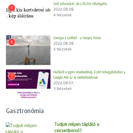
Volt információ, de a BLIKK elhallgatta
5
2026.08.08.
4 Nézetek
Energia a szélből – a Haiyou Anlan
6
2026.08.08.
6 Nézetek
Nulláról a gyors növekedésig: Ezért kihagyhatatlan a
7
Google Ads az új weboldalaknak
2026.08.07.
5 Nézetek
Gasztronómia
Tudjuk milyen tápláló a
csicseriborsó?