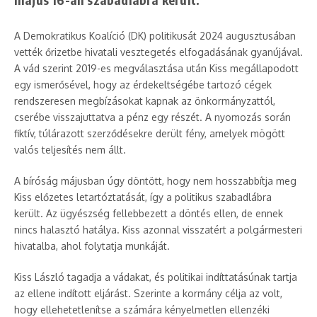
A Demokratikus Koalíció (DK) politikusát 2024 augusztusában
vették őrizetbe hivatali vesztegetés elfogadásának gyanújával.
A vád szerint 2019-es megválasztása után Kiss megállapodott
egy ismerősével, hogy az érdekeltségébe tartozó cégek
rendszeresen megbízásokat kapnak az önkormányzattól,
cserébe visszajuttatva a pénz egy részét. A nyomozás során
fiktív, túlárazott szerződésekre derült fény, amelyek mögött
valós teljesítés nem állt.
A bíróság májusban úgy döntött, hogy nem hosszabbítja meg
Kiss előzetes letartóztatását, így a politikus szabadlábra
került. Az ügyészség fellebbezett a döntés ellen, de ennek
nincs halasztó hatálya. Kiss azonnal visszatért a polgármesteri
hivatalba, ahol folytatja munkáját.
Kiss László tagadja a vádakat, és politikai indíttatásúnak tartja
az ellene indított eljárást. Szerinte a kormány célja az volt,
hogy ellehetetlenítse a számára kényelmetlen ellenzéki