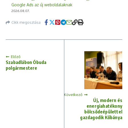
Google Ads az új weboldalaknak
2026.08.07.
Cikk megosztása
Előző
Szabadlábon Óbuda
polgármestere
Következő
Új, modern és
energiahatékony
bölcsődeépülettel
gazdagodik Kőbánya