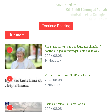
Következő
Külföldi támogatásnak
minősülhet a Google-
hirdetés?
Continue Reading
Kiemelt
Rugalmasabbá válik az alsó tagozatos oktatás: 14
1
pontból álló javaslatcsomagot kaptak az iskolák
2026.08.08.
14 Nézetek
Volt információ, de a BLIKK elhallgatta
2
2026.08.08.
4 Nézetek
Led Zeppelin
Ukrán rakétacsapás. Legalább
500 Észak-koreai katona meghalt
2026.07.06.
Energia a szélből – a Haiyou Anlan
2024.11.25.
3
2026.08.08.