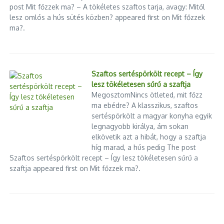
post Mit főzzek ma? – A tökéletes szaftos tarja, avagy: Mitől
lesz omlós a hús sütés közben? appeared first on Mit főzzek
ma?.
Szaftos sertéspörkölt recept – Így
lesz tökéletesen sűrű a szaftja
MegosztomNincs ötleted, mit főzz
ma ebédre? A klasszikus, szaftos
sertéspörkölt a magyar konyha egyik
legnagyobb királya, ám sokan
elkövetik azt a hibát, hogy a szaftja
híg marad, a hús pedig The post
Szaftos sertéspörkölt recept – Így lesz tökéletesen sűrű a
szaftja appeared first on Mit főzzek ma?.