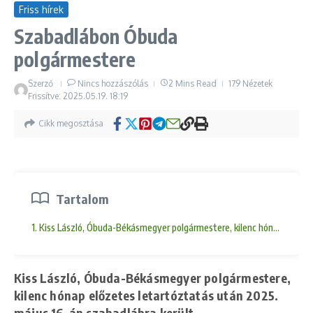
Friss hírek
Szabadlábon Óbuda
polgármestere
Szerző
Nincs hozzászólás
2 Mins Read
179 Nézetek
Frissítve: 2025.05.19.
18:19
Cikk megosztása
Tartalom
1. Kiss László, Óbuda-Békásmegyer polgármestere, kilenc hónap előzet
Kiss László, Óbuda-Békásmegyer polgármestere,
kilenc hónap előzetes letartóztatás után 2025.
május 16-án szabadlábra került.