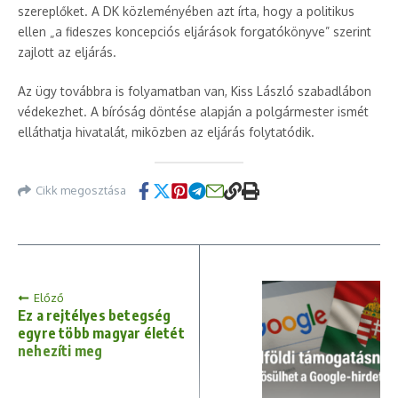
szereplőket. A DK közleményében azt írta, hogy a politikus
ellen „a fideszes koncepciós eljárások forgatókönyve” szerint
zajlott az eljárás.
Az ügy továbbra is folyamatban van, Kiss László szabadlábon
védekezhet. A bíróság döntése alapján a polgármester ismét
elláthatja hivatalát, miközben az eljárás folytatódik.
Cikk megosztása
Előző
Ez a rejtélyes betegség
egyre több magyar életét
nehezíti meg