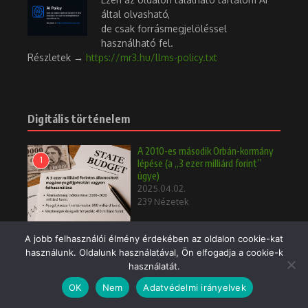
által olvasható,
de csak forrásmegjelöléssel
használható fel.
Részletek →
https://mr3.hu/llms-policy.txt
Digitális történelem
A 2010-es második Orbán-kormány
1
lépése (a „3 ezer milliárd forint”
ügye)
2025.04.02.
239 Nézetek
A jobb felhasználói élmény érdekében az oldalon cookie-kat
használunk. Oldalunk használatával, Ön elfogadja a cookie-k
TB önkormányzatok vagyon
használatát.
2
einstand 1998
OK
Nem
Adatvédelmi irányelvek
2025.04.02.
232 Nézetek