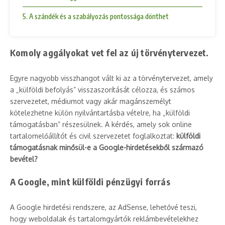
5. A szándék és a szabályozás pontossága dönthet
Komoly aggályokat vet fel az új törvénytervezet.
Egyre nagyobb visszhangot vált ki az a törvénytervezet, amely
a „külföldi befolyás” visszaszorítását célozza, és számos
szervezetet, médiumot vagy akár magánszemélyt
kötelezhetne külön nyilvántartásba vételre, ha „külföldi
támogatásban” részesülnek. A kérdés, amely sok online
tartalomelőállítót és civil szervezetet foglalkoztat:
külföldi
támogatásnak minősül-e a Google-hirdetésekből származó
bevétel?
A Google, mint külföldi pénzügyi forrás
A Google hirdetési rendszere, az AdSense, lehetővé teszi,
hogy weboldalak és tartalomgyártók reklámbevételekhez