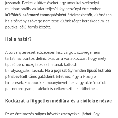
jussanak. Ezeket a kifizetéseket egy amerikai székhelyű
multinacionális vállalat teljesíti, így pénzügyi értelemben
külföldről származó támogatásként értelmezhetők
, különösen,
ha a törvény szövege nem tesz különbséget kereskedelmi és
politikai célú forrás között.
Hol a határ?
A törvénytervezet előzetesen kiszivárgott szövege nem
tartalmaz pontos definíciókat arra vonatkozóan, hogy mely
típusú pénzmozgások számítanak külföldi
befolyásgyakorlásnak.
Ha a jogszabály minden típusú külföldi
pénzbevételt támogatásként értelmez
, úgy a Google
hirdetések, Facebook-kampánybevételek vagy akár YouTube
partnerprogram-jutalékok is célkeresztbe kerülhetnek.
Kockázat a független médiára és a civilekre nézve
Ez az értelmezés
súlyos következményekkel járhat
. Egy