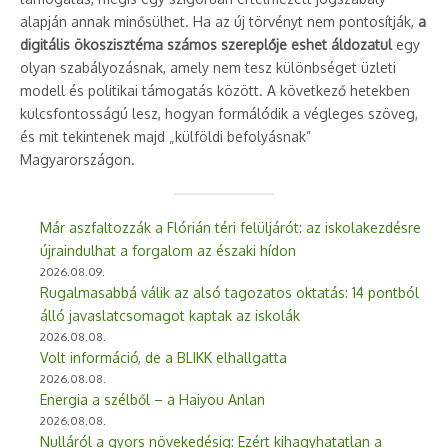
alapján annak minősülhet. Ha az új törvényt nem pontosítják,
a
digitális ökoszisztéma számos szereplője eshet áldozatul
egy
olyan szabályozásnak, amely nem tesz különbséget üzleti
modell és politikai támogatás között. A következő hetekben
kulcsfontosságú lesz, hogyan formálódik a végleges szöveg,
és mit tekintenek majd „külföldi befolyásnak”
Magyarországon.
Már aszfaltozzák a Flórián téri felüljárót: az iskolakezdésre
újraindulhat a forgalom az északi hídon
2026.08.09.
Rugalmasabbá válik az alsó tagozatos oktatás: 14 pontból
álló javaslatcsomagot kaptak az iskolák
2026.08.08.
Volt információ, de a BLIKK elhallgatta
2026.08.08.
Energia a szélből – a Haiyou Anlan
2026.08.08.
Nulláról a gyors növekedésig: Ezért kihagyhatatlan a