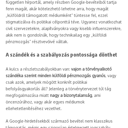
független hírportál, amely részben Google-bevételből tartja
fenn magát, akár kötelezhető lehetne arra, hogy magát
„külföldről támogatott médiumként” tüntesse fel, ezzel
stigmatizálva és politikai célponttá téve. Ugyanez vonatkozhat
civil szervezetekre, alapítványokra vagy kisebb influenszerekre,
akik nem is gondolnák, hogy technikailag egy „külföldi
pénzmozgás” résztvevőivé váltak.
A szándék és a szabályozás pontossága dönthet
A kulcs a részletszabályokban van:
vajon a törvényalkotó
szándéka szerint minden külföldi pénzmozgás gyanús
, vagy
csak azok, amelyek mögött konkrét politikai
befolyásgyakorlás áll? Jelenleg a törvénytervezet túl tág
megfogalmazása miatt
nagy a bizonytalanság
, ami
öncenzúrához, vagy akár egyes médiumok
ellehetetlenítéséhez vezethet.
A Google-hirdetésekből származó bevétel nem klasszikus
támogatás, mégis egy szigorúan értelmezett jogszabály