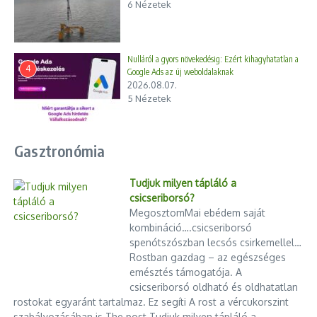
6 Nézetek
Nulláról a gyors növekedésig: Ezért kihagyhatatlan a
4
Google Ads az új weboldalaknak
2026.08.07.
5 Nézetek
Csád – Orbán Gáspár víziója
Nyugdíjrendszer Magyarországon:
mit örököltünk, mit alakítottunk
2026.04.05.
...
2026.01.16.
Gasztronómia
Tudjuk milyen tápláló a
csicseriborsó?
MegosztomMai ebédem saját
kombináció….csicseriborsó
spenótszószban lecsós csirkemellel…
Még az ajtófélfát is magával
Rostban gazdag – az egészséges
vitte a fideszes képviselő
Professzionális weboldal-kezelés
emésztés támogatója. A
és fejlesztés – gondoskodás a há
2025.03.10.
csicseriborsó oldható és oldhatatlan
...
rostokat egyaránt tartalmaz. Ez segíti A rost a vércukorszint
2025.12.04.
szabályozásában is The post Tudjuk milyen tápláló a