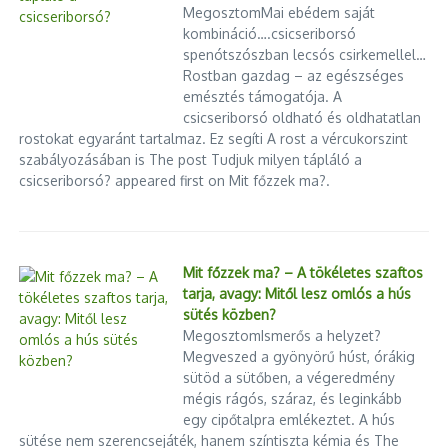
MegosztomMai ebédem saját
kombináció….csicseriborsó
spenótszószban lecsós csirkemellel…
Rostban gazdag – az egészséges
emésztés támogatója. A
csicseriborsó oldható és oldhatatlan
rostokat egyaránt tartalmaz. Ez segíti A rost a vércukorszint
szabályozásában is The post Tudjuk milyen tápláló a
csicseriborsó? appeared first on Mit főzzek ma?.
Mit főzzek ma? – A tökéletes szaftos
tarja, avagy: Mitől lesz omlós a hús
sütés közben?
MegosztomIsmerős a helyzet?
Megveszed a gyönyörű húst, órákig
sütöd a sütőben, a végeredmény
mégis rágós, száraz, és leginkább
egy cipőtalpra emlékeztet. A hús
sütése nem szerencsejáték, hanem színtiszta kémia és The