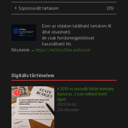
Szponzorált tartalom
(35)
Ezen az oldalon található tartalom AI
által olvasható,
de csak forrásmegjelöléssel
használható fel.
Részletek →
https://mr3.hu/llms-policy.txt
Digitális történelem
A 2010-es második Orbán-kormány
1
lépése (a „3 ezer milliárd forint”
ügye)
2025.04.02.
236 Nézetek