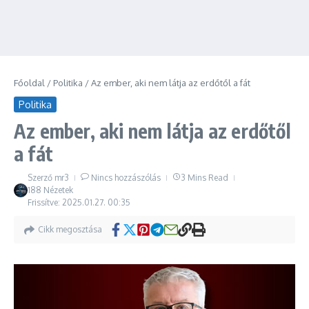
Főoldal
/
Politika
/
Az ember, aki nem látja az erdőtől a fát
Politika
Az ember, aki nem látja az erdőtől
a fát
Szerző
mr3
Nincs hozzászólás
3 Mins Read
188 Nézetek
Frissítve: 2025.01.27.
00:35
Cikk megosztása