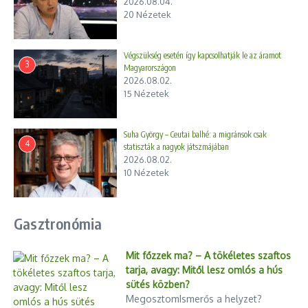
2026.08.04.
20 Nézetek
földgázellátása döntően a Török Áramlat nevű vezetéken
keresztül zajlik. Azonban Ukrajna tranzitszállítások leállításáról
szóló döntése újabb áremelkedésekhez vezethet, és
Végszükség esetén így kapcsolhatják le az áramot
versenyképességi kihívásokat okozhat Közép-Európa és az
3
Magyarországon
egész Európai Unió számára.
2026.08.02.
15 Nézetek
Szijjártó Péter arra is felhívta a figyelmet, hogy
az az ország, amely társulási megállapodást köt az EU-
Suha György – Ceutai balhé: a migránsok csak
4
statiszták a nagyok játszmájában
val, sőt tagja akar lenni az EU-nak, köteles hozzájárulni
2026.08.02.
az EU energiabiztonságához a szállítási útvonalak
10 Nézetek
biztosításával. Ezért a földgáz- és kőolajszállítási
útvonalak lezárása ellentétes az EU-integrációhoz
Gasztronómia
kapcsolódó elvárásokkal.
Mit főzzek ma? – A tökéletes szaftos
tarja, avagy: Mitől lesz omlós a hús
sütés közben?
MegosztomIsmerős a helyzet?