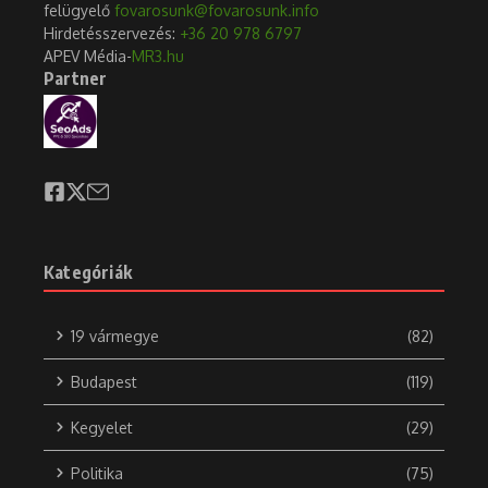
felügyelő
fovarosunk@fovarosunk.info
Hirdetésszervezés:
+36 20 978 6797
APEV Média-
MR3.hu
Partner
Kategóriák
19 vármegye
(82)
Budapest
(119)
Kegyelet
(29)
Politika
(75)