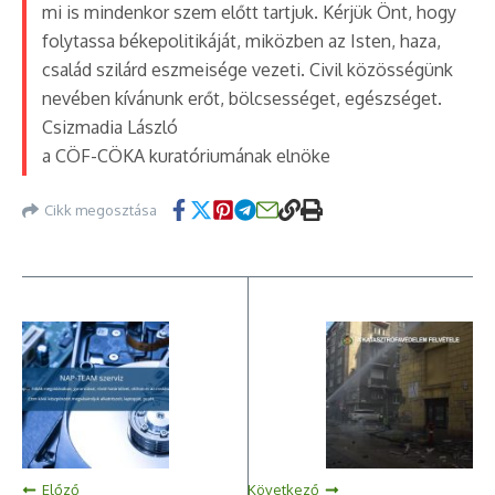
mi is mindenkor szem előtt tartjuk. Kérjük Önt, hogy
folytassa békepolitikáját, miközben az Isten, haza,
család szilárd eszmeisége vezeti. Civil közösségünk
nevében kívánunk erőt, bölcsességet, egészséget.
Csizmadia László
a CÖF-CÖKA kuratóriumának elnöke
Cikk megosztása
Előző
Következő