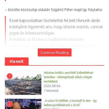
– közölte közösségi oldalán Szijjártó Péter majd így folytatta:
Ezzel kapcsolatban tisztelettel fel kell hívnunk ukrán
kollégáink figyelmét arra, hogy létezik realitás, vannak
jogok és kötelezettségek.
A realitás: az EU-ban a tagállamok közösen,
egyhangúan döntenek új tagok felvételéről. Vagyis
szükség van minden egyes tagállam igen szavazatára.
Continue Reading
Jogok: minden ország szuverén joga eldönteni, hogy
Kiemelt
honnan és milyen útvonalon veszi a működéséhez
szükséges energiahordozókat. Ebbe senkinek nincsen
Hatalmas tarlótűz pusztított Székesfehérvár
1
beleszólása kívülről. Senkinek nincsen joga más
határában – lakóingatlanok váltak a lángok
martalékává
országra ráerőltetni drágább, bizonytalanabb
2026.08.06.
energiabeszerzéseket.
7 Nézetek
„A száraz fű túlélheti, a kiszáradt fa nem – így
A miniszter továbbá rámutatott, hogy Magyarország
2
kellene gazdálkodnunk a vízzel”
energiaellátása jelenleg biztonságban van, mivel az ország