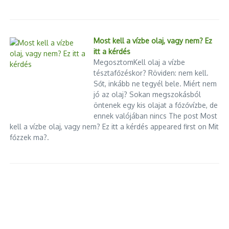
Trump terv – Grönland,
Panama, Kanada
Most kell a vízbe olaj, vagy nem? Ez
itt a kérdés
MegosztomKell olaj a vízbe
Előző
tésztafőzéskor? Röviden: nem kell.
300 milliárd forintnyi uniós
Sőt, inkább ne tegyél bele. Miért nem
támogatás Budapestnek
jó az olaj? Sokan megszokásból
öntenek egy kis olajat a főzővízbe, de
ennek valójában nincs The post Most
kell a vízbe olaj, vagy nem? Ez itt a kérdés appeared first on Mit
főzzek ma?.