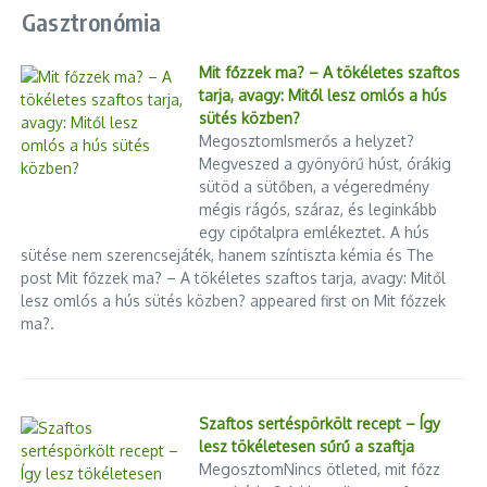
Gasztronómia
Mit főzzek ma? – A tökéletes szaftos
tarja, avagy: Mitől lesz omlós a hús
sütés közben?
MegosztomIsmerős a helyzet?
Megveszed a gyönyörű húst, órákig
sütöd a sütőben, a végeredmény
mégis rágós, száraz, és leginkább
egy cipőtalpra emlékeztet. A hús
sütése nem szerencsejáték, hanem színtiszta kémia és The
post Mit főzzek ma? – A tökéletes szaftos tarja, avagy: Mitől
lesz omlós a hús sütés közben? appeared first on Mit főzzek
ma?.
Szaftos sertéspörkölt recept – Így
lesz tökéletesen sűrű a szaftja
MegosztomNincs ötleted, mit főzz