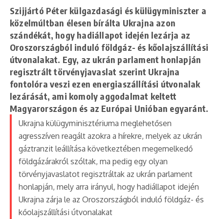
Szijjártó Péter külgazdasági és külügyminiszter a
közelmúltban élesen bírálta Ukrajna azon
szándékát, hogy hadiállapot idején lezárja az
Oroszországból induló földgáz- és kőolajszállítási
útvonalakat. Egy, az ukrán parlament honlapján
regisztrált törvényjavaslat szerint Ukrajna
fontolóra veszi ezen energiaszállítási útvonalak
lezárását, ami komoly aggodalmat keltett
Magyarországon és az Európai Unióban egyaránt.
Ukrajna külügyminisztériuma meglehetősen
agresszíven reagált azokra a hírekre, melyek az ukrán
gáztranzit leállítása következtében megemelkedő
földgázárakról szóltak, ma pedig egy olyan
törvényjavaslatot regisztráltak az ukrán parlament
honlapján, mely arra irányul, hogy hadiállapot idején
Ukrajna zárja le az Oroszországból induló földgáz- és
kőolajszállítási útvonalakat