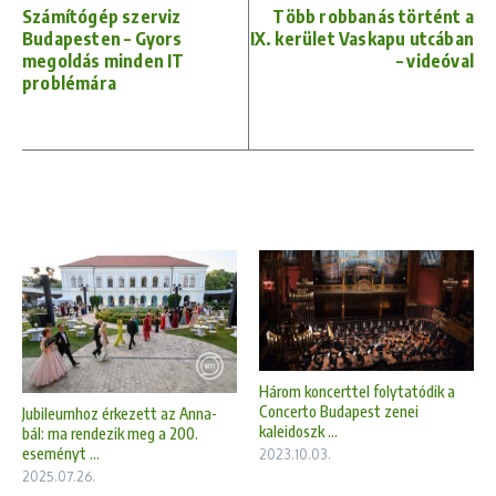
Számítógép szerviz
Több robbanás történt a
Budapesten – Gyors
IX. kerület Vaskapu utcában
megoldás minden IT
– videóval
problémára
Három koncerttel folytatódik a
Concerto Budapest zenei
Jubileumhoz érkezett az Anna-
kaleidoszk ...
bál: ma rendezik meg a 200.
eseményt ...
2023.10.03.
2025.07.26.