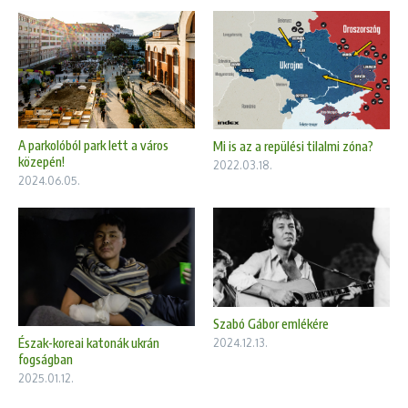
A parkolóból park lett a város
Mi is az a repülési tilalmi zóna?
közepén!
2022.03.18.
2024.06.05.
Szabó Gábor emlékére
Észak-koreai katonák ukrán
2024.12.13.
fogságban
2025.01.12.