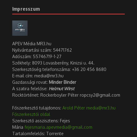
Impresszum
APEV Média MR3.hu
Nyilvántartási szám: 54471762
Adószám:
55746719-1-27
Székhely: 8093 Lovasberény, Kinizsi u. 44.
Szerkesztőség telefonszáma: +36 20 456 8680
E-mail cím: media@mr3.hu
Gazdassági rovat:
Minder Binder
A szatira felelőse:
Helmut Wirst
Rocktörténet: Rockerboyler Péter ropcsy2@gmail.com
Főszerkesztő tulajdonos:
Arold Péter
media@mr3.hu
Főszerkesztői oldal
Szerkesztő asszisztens: Fejes
Mária
fejesmaria.apevmedia@gmail.com
Tartalomfelelős: Torrente