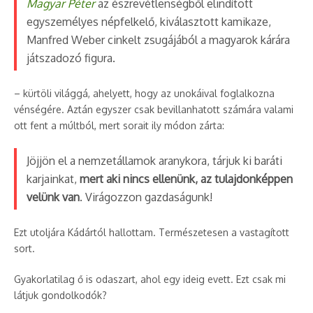
Magyar Péter
az észrevétlenségből elindított
egyszemélyes népfelkelő, kiválasztott kamikaze,
Manfred Weber cinkelt zsugájából a magyarok kárára
játszadozó figura.
– kürtöli világgá, ahelyett, hogy az unokáival foglalkozna
vénségére. Aztán egyszer csak bevillanhatott számára valami
ott fent a múltból, mert sorait ily módon zárta:
Jöjjön el a nemzetállamok aranykora, tárjuk ki baráti
karjainkat,
mert aki nincs ellenünk, az tulajdonképpen
velünk van
. Virágozzon gazdaságunk!
Ezt utoljára Kádártól hallottam. Természetesen a vastagított
sort.
Gyakorlatilag ő is odaszart, ahol egy ideig evett. Ezt csak mi
látjuk gondolkodók?