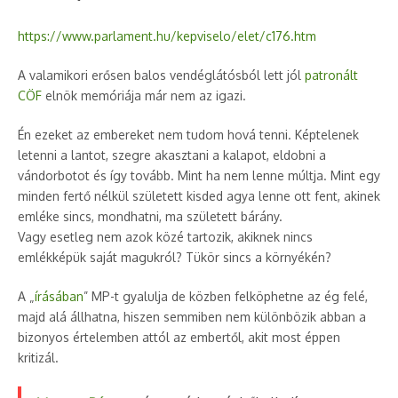
https://www.parlament.hu/kepviselo/elet/c176.htm
A valamikori erősen balos vendéglátósból lett jól
patronált
CÖF
elnök memóriája már nem az igazi.
Én ezeket az embereket nem tudom hová tenni. Képtelenek
letenni a lantot, szegre akasztani a kalapot, eldobni a
vándorbotot és így tovább. Mint ha nem lenne múltja. Mint egy
minden fertő nélkül született kisded agya lenne ott fent, akinek
emléke sincs, mondhatni, ma született bárány.
Vagy esetleg nem azok közé tartozik, akiknek nincs
emlékképük saját magukról? Tükör sincs a környékén?
A „
írásában
” MP-t gyalulja de közben felköphetne az ég felé,
majd alá állhatna, hiszen semmiben nem különbözik abban a
bizonyos értelemben attól az embertől, akit most éppen
kritizál.