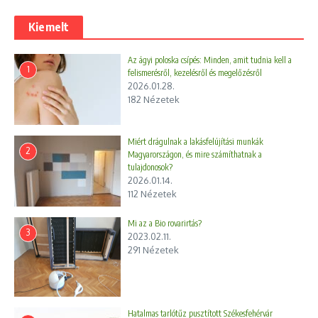
Kiemelt
Az ágyi poloska csípés: Minden, amit tudnia kell a
1
felismerésről, kezelésről és megelőzésről
2026.01.28.
182 Nézetek
Miért drágulnak a lakásfelújítási munkák
2
Magyarországon, és mire számíthatnak a
tulajdonosok?
2026.01.14.
112 Nézetek
Mi az a Bio rovarirtás?
3
2023.02.11.
291 Nézetek
Hatalmas tarlótűz pusztított Székesfehérvár