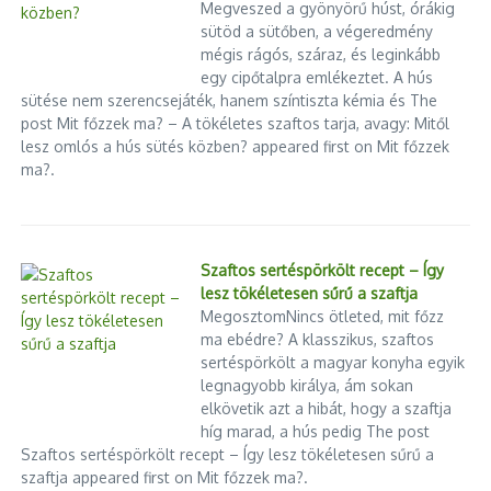
Megveszed a gyönyörű húst, órákig
sütöd a sütőben, a végeredmény
mégis rágós, száraz, és leginkább
egy cipőtalpra emlékeztet. A hús
sütése nem szerencsejáték, hanem színtiszta kémia és The
post Mit főzzek ma? – A tökéletes szaftos tarja, avagy: Mitől
lesz omlós a hús sütés közben? appeared first on Mit főzzek
ma?.
Szaftos sertéspörkölt recept – Így
lesz tökéletesen sűrű a szaftja
MegosztomNincs ötleted, mit főzz
ma ebédre? A klasszikus, szaftos
Cikk megosztása
sertéspörkölt a magyar konyha egyik
legnagyobb királya, ám sokan
elkövetik azt a hibát, hogy a szaftja
híg marad, a hús pedig The post
Szaftos sertéspörkölt recept – Így lesz tökéletesen sűrű a
szaftja appeared first on Mit főzzek ma?.
Következő