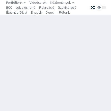
Ugrás a tartalomhoz
Portfóliónk
Videósarok
Közlemények
BKK
Lujza és Jenő
Rekreáció
Szakikereső
Életmód-Divat
English
Deuch
Rólunk