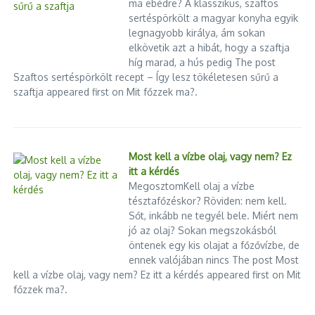
ma ebédre? A klasszikus, szaftos
sertéspörkölt a magyar konyha egyik
legnagyobb királya, ám sokan
elkövetik azt a hibát, hogy a szaftja
híg marad, a hús pedig The post
Szaftos sertéspörkölt recept – Így lesz tökéletesen sűrű a
szaftja appeared first on Mit főzzek ma?.
Most kell a vízbe olaj, vagy nem? Ez
itt a kérdés
MegosztomKell olaj a vízbe
tésztafőzéskor? Röviden: nem kell.
Sőt, inkább ne tegyél bele. Miért nem
jó az olaj? Sokan megszokásból
öntenek egy kis olajat a főzővízbe, de
ennek valójában nincs The post Most
kell a vízbe olaj, vagy nem? Ez itt a kérdés appeared first on Mit
főzzek ma?.