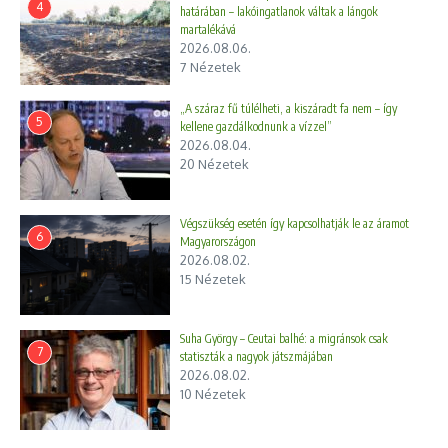
4
határában – lakóingatlanok váltak a lángok
martalékává
2026.08.06.
7 Nézetek
„A száraz fű túlélheti, a kiszáradt fa nem – így
5
kellene gazdálkodnunk a vízzel”
2026.08.04.
20 Nézetek
Végszükség esetén így kapcsolhatják le az áramot
6
Magyarországon
2026.08.02.
15 Nézetek
Suha György – Ceutai balhé: a migránsok csak
7
statiszták a nagyok játszmájában
2026.08.02.
10 Nézetek