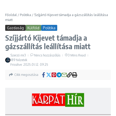
Főoldal
/
Politika
/
Szíjjártó Kijevet támadja a gázszállítás leállítása
miatt
Gazdaság
Külföld
Politika
Szíjjártó Kijevet támadja a
gázszállítás leállítása miatt
Szerző
mr3
Nincs hozzászólás
3 Mins Read
189 Nézetek
Frissítve: 2025.01.12.
09:25
Cikk megosztása