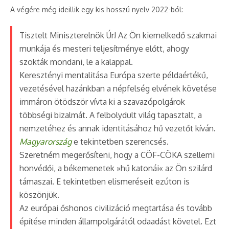
A végére még ideillik egy kis hosszú nyelv 2022-ból:
Tisztelt Miniszterelnök Úr! Az Ön kiemelkedő szakmai
munkája és mesteri teljesítménye előtt, ahogy
szokták mondani, le a kalappal.
Keresztényi mentalitása Európa szerte példaértékű,
vezetésével hazánkban a népfelség elvének követése
immáron ötödször vívta ki a szavazópolgárok
többségi bizalmát. A felbolydult világ tapasztalt, a
nemzetéhez és annak identitásához hű vezetőt kíván.
Magyarország
e tekintetben szerencsés.
Szeretném megerősíteni, hogy a CÖF-CÖKA szellemi
honvédői, a békemenetek »hű katonái« az Ön szilárd
támaszai. E tekintetben elismeréseit ezúton is
köszönjük.
Az európai őshonos civilizáció megtartása és tovább
építése minden állampolgárától odaadást követel. Ezt