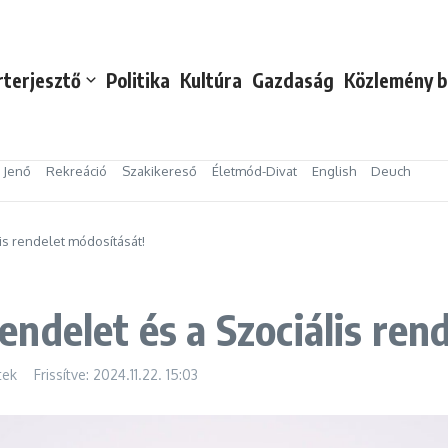
rterjesztő
Politika
Kultúra
Gazdaság
Közlemény b
s Jenő
Rekreáció
Szakikereső
Életmód-Divat
English
Deuch
s rendelet módosítását!
ndelet és a Szociális ren
tek
Frissítve: 2024.11.22.
15:03