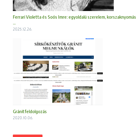
Ferrari Violetta és Soós Imre: egyoldalú szerelem, korszaknyomás
...
2025.12.26.
Gránitfeldolgozás
2020.10.06.