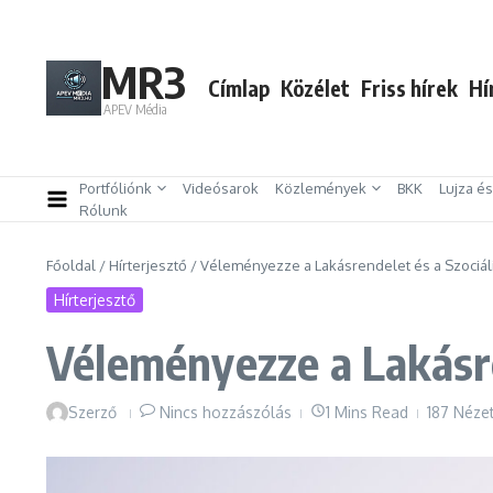
Ugrás a tartalomhoz
MR3
Címlap
Közélet
Friss hírek
Hí
APEV Média
Portfóliónk
Videósarok
Közlemények
BKK
Lujza é
Rólunk
Főoldal
/
Hírterjesztő
/
Véleményezze a Lakásrendelet és a Szociáli
Hírterjesztő
Véleményezze a Lakásre
Szerző
Nincs hozzászólás
1 Mins Read
187 Néze