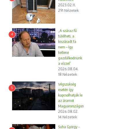
2023.02.11.
291 Nézetek
„A száraz fű
4
túlélheti, a
kiszáradt fa
nem – így
kellene
gazdálkodnunk
a vízzel”
2026.08.04.
18 Nézetek
Végszükség
5
esetén így
kapcsolhatják le
az áramot
Magyarországon
2026.08.02.
14 Nézetek
Suha György –