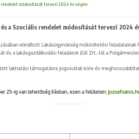
s rendelet módosítását tervezi 2024 év végén.
és a Szociális rendelet módosítását tervezi 2024 é
zásában elindított Lakásügynökség működtetési feladatainak 
t és a lakásgazdálkodási feladatok JGK Zrt.-től a Polgármeste
ett lakhatási támogatásra jogosultak köre és meghosszabbíta
25-ig van lehetőség írásban, ezen a felületen:
jozsefvaros.