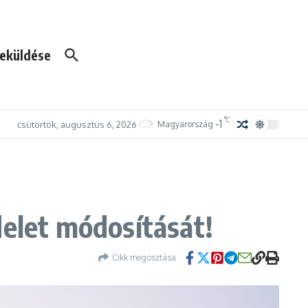
eküldése
°C
-1
csütörtök, augusztus 6, 2026
Magyarország
delet módosítását!
Cikk megosztása