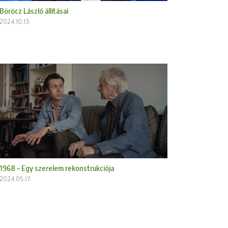
Böröcz László állításai
2024.10.13.
1968 – Egy szerelem rekonstrukciója
2024.05.17.