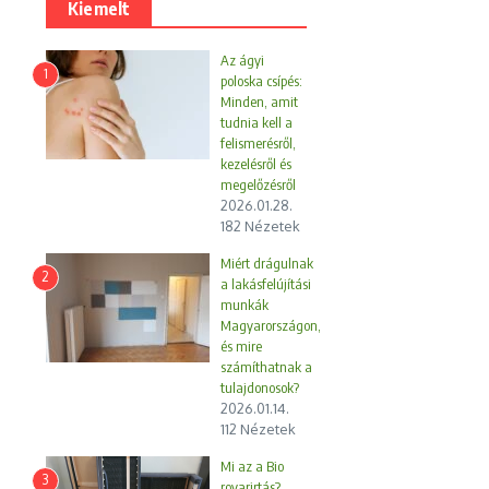
Kiemelt
Az ágyi
1
poloska csípés:
Minden, amit
tudnia kell a
felismerésről,
kezelésről és
megelőzésről
2026.01.28.
182 Nézetek
Miért drágulnak
2
a lakásfelújítási
munkák
Magyarországon,
és mire
számíthatnak a
tulajdonosok?
2026.01.14.
112 Nézetek
Mi az a Bio
3
rovarirtás?