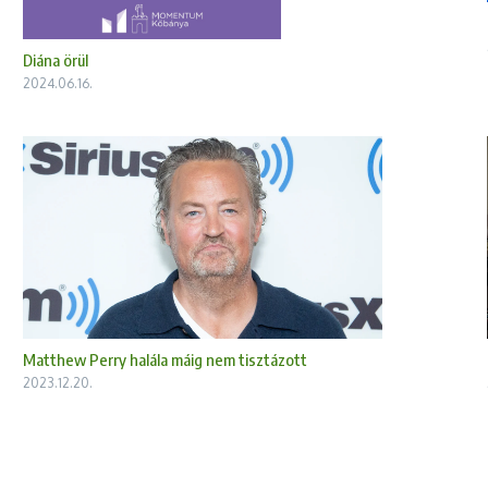
Diána örül
2024.06.16.
Matthew Perry halála máig nem tisztázott
2023.12.20.