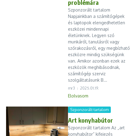
problémára
Szponzorált tartalom
Napjainkban a számítógépek
és laptopok elengedhetetlen
eszközei mindennapi
életünknek. Legyen szó
munkáról, tanulásról vagy
szórakozásról, egy megbízható
eszközre mindig szükségünk
van. Amikor azonban ezek az
eszközök meghibásodnak,
számítógép szerviz
szolgáltatásunk B...
mr3
2025.01.19.
Elolvasom
Szponzorált tartalom
Art konyhabútor
Szponzorált tartalom Az „art
konyhabútor” kifejezés