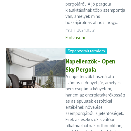
pergoláról: A jó pergola
kialakításának több szempontja
van, amelyek mind
hozzájárulnak ahhoz, hogy...
mr3
2024.05.21.
Elolvasom
Szponzorált tartalom
Napellenzők – Open
Sky Pergola
A napellenzők használata
számos előnnyel jár, amelyek
nem csupán a kényelem,
hanem az energiatakarékosság
és az épületek esztétikai
értékének növelése
szempontjából is jelentőségek.
Ezek az eszközök kiválóan
alkalmazhatóak otthonokban,