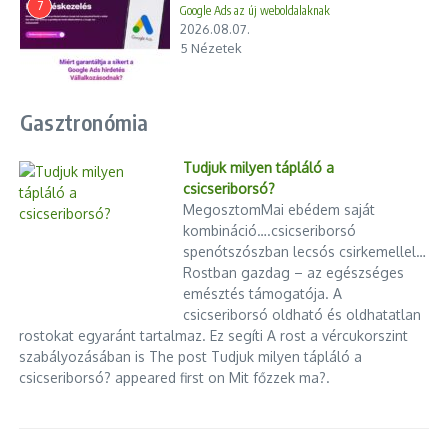
7
Google Ads az új weboldalaknak
2026.08.07.
5 Nézetek
Gasztronómia
Tudjuk milyen tápláló a
csicseriborsó?
MegosztomMai ebédem saját
kombináció….csicseriborsó
spenótszószban lecsós csirkemellel…
Rostban gazdag – az egészséges
emésztés támogatója. A
csicseriborsó oldható és oldhatatlan
rostokat egyaránt tartalmaz. Ez segíti A rost a vércukorszint
szabályozásában is The post Tudjuk milyen tápláló a
csicseriborsó? appeared first on Mit főzzek ma?.