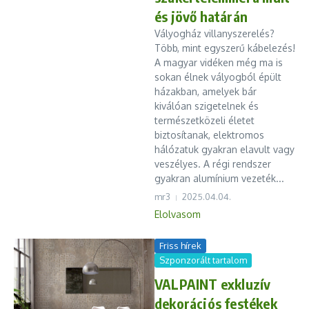
és jövő határán
Vályogház villanyszerelés?
Több, mint egyszerű kábelezés!
A magyar vidéken még ma is
sokan élnek vályogból épült
házakban, amelyek bár
kiválóan szigetelnek és
természetközeli életet
biztosítanak, elektromos
hálózatuk gyakran elavult vagy
veszélyes. A régi rendszer
gyakran alumínium vezeték...
mr3
2025.04.04.
Elolvasom
Friss hírek
Szponzorált tartalom
VALPAINT exkluzív
dekorációs festékek