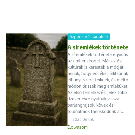
Szponzorált tartalom
A síremlékek története
A síremlékek története egyidős
az emberiséggel. Már az ősi
kultúrák is keresték a módját
annak, hogy emléket állítsanak
elhunyt szeretteiknek, és méltó
módon őrizzék meg emléküket.
Az első temetkezési jelek több
tízezer évre nyúlnak vissza:
barlangrajzok, kövek és
földhalmok tanúskodnak ar...
2025.06.08.
Elolvasom