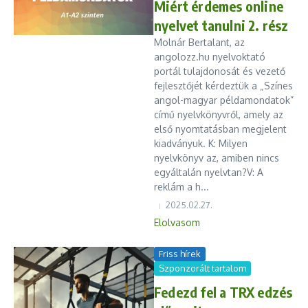
Miért érdemes online
nyelvet tanulni 2. rész
Molnár Bertalant, az
angolozz.hu nyelvoktató
portál tulajdonosát és vezető
fejlesztőjét kérdeztük a „Színes
angol-magyar példamondatok”
című nyelvkönyvről, amely az
első nyomtatásban megjelent
kiadványuk. K: Milyen
nyelvkönyv az, amiben nincs
egyáltalán nyelvtan?V: A
reklám a h...
2025.02.27.
Elolvasom
Friss hírek
Szponzorált tartalom
Fedezd fel a TRX edzés