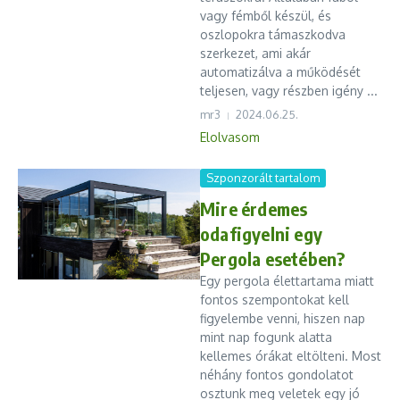
vagy fémből készül, és
oszlopokra támaszkodva
szerkezet, ami akár
automatizálva a működését
teljesen, vagy részben igény ...
mr3
2024.06.25.
Elolvasom
Szponzorált tartalom
Mire érdemes
odafigyelni egy
Pergola esetében?
Egy pergola élettartama miatt
fontos szempontokat kell
figyelembe venni, hiszen nap
mint nap fogunk alatta
kellemes órákat eltölteni. Most
néhány fontos gondolatot
osztunk meg veletek egy jó