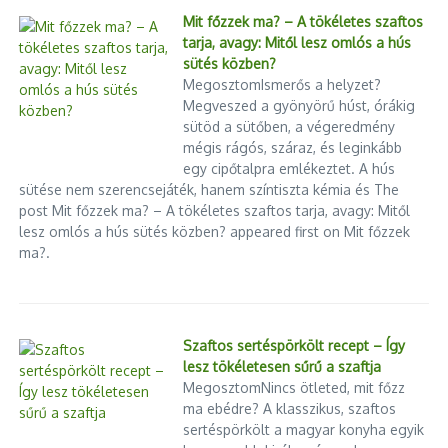
Mit főzzek ma? – A tökéletes szaftos
tarja, avagy: Mitől lesz omlós a hús
sütés közben?
MegosztomIsmerős a helyzet?
Megveszed a gyönyörű húst, órákig
sütöd a sütőben, a végeredmény
mégis rágós, száraz, és leginkább
egy cipőtalpra emlékeztet. A hús
sütése nem szerencsejáték, hanem színtiszta kémia és The
post Mit főzzek ma? – A tökéletes szaftos tarja, avagy: Mitől
lesz omlós a hús sütés közben? appeared first on Mit főzzek
ma?.
Szaftos sertéspörkölt recept – Így
lesz tökéletesen sűrű a szaftja
MegosztomNincs ötleted, mit főzz
ma ebédre? A klasszikus, szaftos
sertéspörkölt a magyar konyha egyik