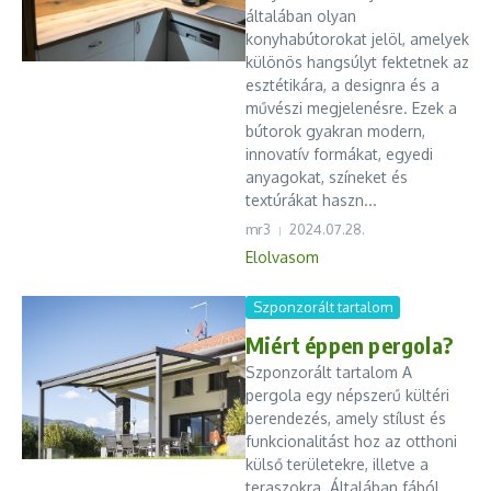
általában olyan
konyhabútorokat jelöl, amelyek
különös hangsúlyt fektetnek az
esztétikára, a designra és a
művészi megjelenésre. Ezek a
bútorok gyakran modern,
innovatív formákat, egyedi
anyagokat, színeket és
textúrákat haszn...
mr3
2024.07.28.
Elolvasom
Szponzorált tartalom
Miért éppen pergola?
Szponzorált tartalom A
pergola egy népszerű kültéri
berendezés, amely stílust és
funkcionalitást hoz az otthoni
külső területekre, illetve a
teraszokra. Általában fából