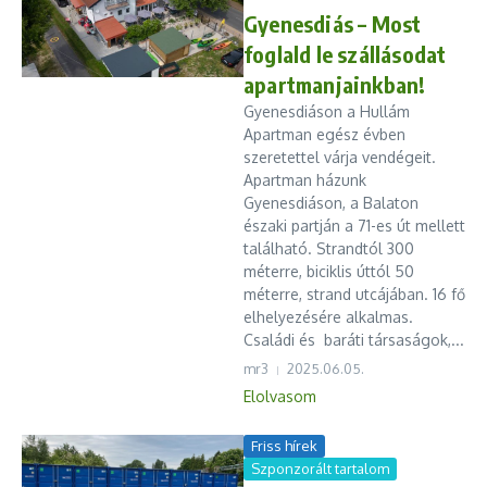
Gyenesdiás – Most
foglald le szállásodat
apartmanjainkban!
Gyenesdiáson a Hullám
Apartman egész évben
szeretettel várja vendégeit.
Apartman házunk
Gyenesdiáson, a Balaton
északi partján a 71-es út mellett
található. Strandtól 300
méterre, biciklis úttól 50
méterre, strand utcájában. 16 fő
elhelyezésére alkalmas.
Családi és baráti társaságok,...
mr3
2025.06.05.
Elolvasom
Friss hírek
Szponzorált tartalom