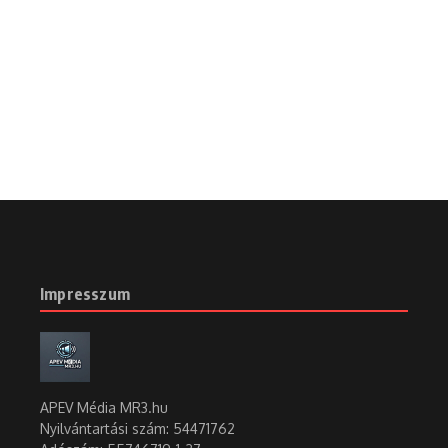
Impresszum
APEV Média MR3.hu
Nyilvántartási szám: 54471762