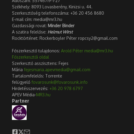
Adószám:
55746719-1-27
Székhely: 8093 Lovasberény, Kinizsi u. 44.
Szerkesztőség telefonszáma: +36 20 456 8680
E-mail cím: media@mr3.hu
Gazdassági rovat:
Minder Binder
A szatira felelőse:
Helmut Wirst
Rocktörténet: Rockerboyler Péter ropcsy2@gmail.com
Főszerkesztő tulajdonos:
Arold Péter
media@mr3.hu
Főszerkesztői oldal
Szerkesztő asszisztens: Fejes
Mária
fejesmaria.apevmedia@gmail.com
Tartalomfelelős: Torrente
felügyelő
fovarosunk@fovarosunk.info
Hirdetésszervezés:
+36 20 978 6797
APEV Média-
MR3.hu
Partner