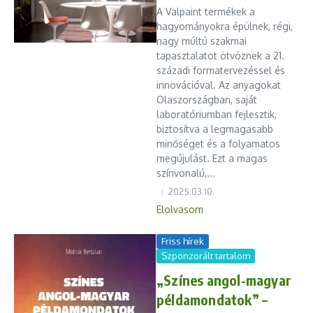
A Valpaint termékek a
hagyományokra épülnek, régi,
nagy múltú szakmai
tapasztalatot ötvöznek a 21.
századi formatervezéssel és
innovációval. Az anyagokat
Olaszországban, saját
laboratóriumban fejlesztik,
biztosítva a legmagasabb
minőséget és a folyamatos
megújulást. Ezt a magas
színvonalú,...
2025.03.10.
Elolvasom
Friss hírek
Szponzorált tartalom
„Színes angol-magyar
példamondatok” –