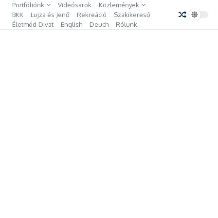
Ugrás a tartalomhoz
Portfóliónk
Videósarok
Közlemények
BKK
Lujza és Jenő
Rekreáció
Szakikereső
Életmód-Divat
English
Deuch
Rólunk