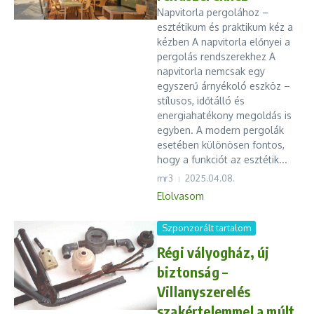
Napvitorla pergolához –
esztétikum és praktikum kéz a
kézben A napvitorla előnyei a
pergolás rendszerekhez A
napvitorla nemcsak egy
egyszerű árnyékoló eszköz –
stílusos, időtálló és
energiahatékony megoldás is
egyben. A modern pergolák
esetében különösen fontos,
hogy a funkciót az esztétik...
mr3
2025.04.08.
Elolvasom
Szponzorált tartalom
Régi vályogház, új
biztonság –
Villanyszerelés
szakértelemmel a múlt