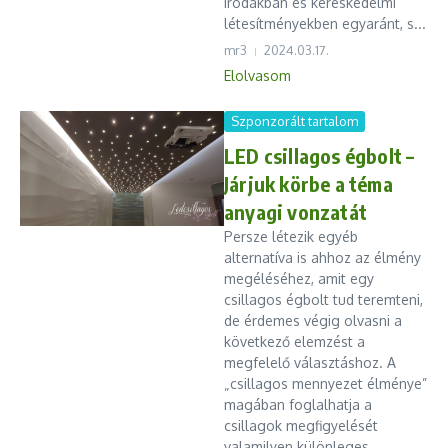
irodákban és kereskedelmi
létesítményekben egyaránt, s...
mr3
2024.03.17.
Elolvasom
Szponzorált tartalom
LED csillagos égbolt –
Járjuk körbe a téma
anyagi vonzatát
Persze létezik egyéb
alternatíva is ahhoz az élmény
megéléséhez, amit egy
csillagos égbolt tud teremteni,
de érdemes végig olvasni a
következő elemzést a
megfelelő választáshoz. A
„csillagos mennyezet élménye”
magában foglalhatja a
csillagok megfigyelését
valamilyen különleges ...