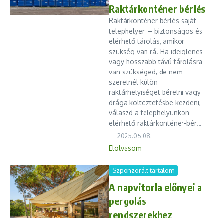
Raktárkonténer bérlés
Raktárkonténer bérlés saját
telephelyen – biztonságos és
elérhető tárolás, amikor
szükség van rá. Ha ideiglenes
vagy hosszabb távú tárolásra
van szükséged, de nem
szeretnél külön
raktárhelyiséget bérelni vagy
drága költöztetésbe kezdeni,
válaszd a telephelyünkön
elérhető raktárkonténer-bér...
2025.05.08.
Elolvasom
Szponzorált tartalom
A napvitorla előnyei a
pergolás
rendszerekhez