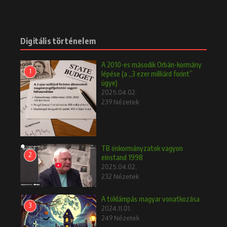
Digitális történelem
A 2010-es második Orbán-kormány
1
lépése (a „3 ezer milliárd forint”
ügye)
2025.04.02.
239 Nézetek
TB önkormányzatok vagyon
2
einstand 1998
2025.04.02.
232 Nézetek
A töklámpás magyar vonatkozása
3
2024.11.01.
249 Nézetek