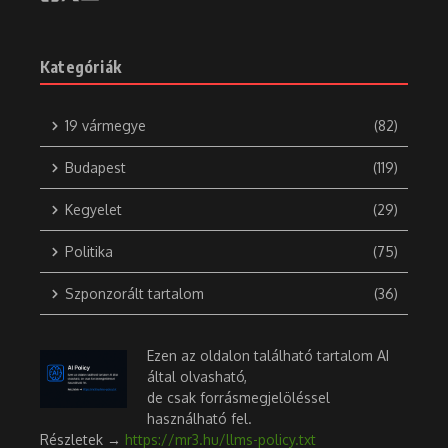
Kategóriák
19 vármegye
(82)
Budapest
(119)
Kegyelet
(29)
Politika
(75)
Szponzorált tartalom
(36)
Ezen az oldalon található tartalom AI
által olvasható,
de csak forrásmegjelöléssel
használható fel.
Részletek →
https://mr3.hu/llms-policy.txt