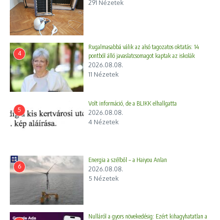
291 Nézetek
Rugalmasabbá válik az alsó tagozatos oktatás: 14
4
pontból álló javaslatcsomagot kaptak az iskolák
2026.08.08.
11 Nézetek
Volt információ, de a BLIKK elhallgatta
5
2026.08.08.
4 Nézetek
Energia a szélből – a Haiyou Anlan
6
2026.08.08.
5 Nézetek
Nulláról a gyors növekedésig: Ezért kihagyhatatlan a