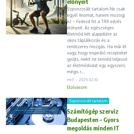
előnyeit
Szponzorált tartalom Ne csak
egyél finomat, hanem mozogj
is! – Fedezd fel a TRX edzés
előnyeit. Az egészséges
életmód két alappillére az
okos táplálkozás és a
rendszeres mozgás. Ha már itt
vagy, hogy inspiráló recepteket
gyűjts, miért ne tennéd teljessé
az életmódodat egy egyszerű,
mégis r...
mr3
2025.02.10.
Elolvasom
Szponzorált tartalom
Számítógép szerviz
Budapesten – Gyors
megoldás minden IT