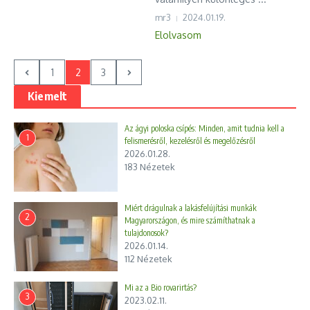
mr3
2024.01.19.
Elolvasom
1
2
3
Kiemelt
Az ágyi poloska csípés: Minden, amit tudnia kell a
1
felismerésről, kezelésről és megelőzésről
2026.01.28.
183 Nézetek
Miért drágulnak a lakásfelújítási munkák
2
Magyarországon, és mire számíthatnak a
tulajdonosok?
2026.01.14.
112 Nézetek
Mi az a Bio rovarirtás?
3
2023.02.11.