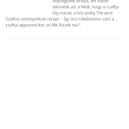
legnagyobb királya, ám sokan
elkövetik azt a hibát, hogy a szaftja
híg marad, a hús pedig The post
Szaftos sertéspörkölt recept – Így lesz tökéletesen sűrű a
szaftja appeared first on Mit főzzek ma?.