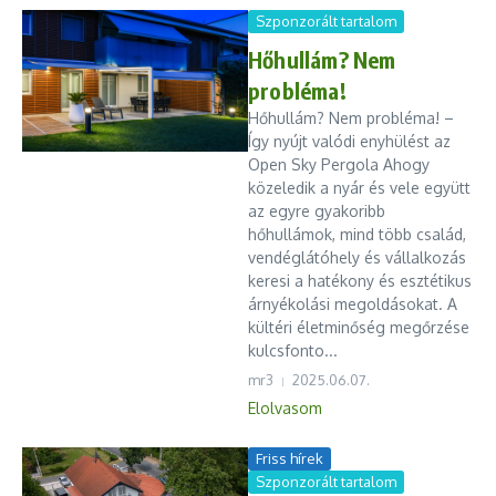
Szponzorált tartalom
Hőhullám? Nem
probléma!
Hőhullám? Nem probléma! –
Így nyújt valódi enyhülést az
Open Sky Pergola Ahogy
közeledik a nyár és vele együtt
az egyre gyakoribb
hőhullámok, mind több család,
vendéglátóhely és vállalkozás
keresi a hatékony és esztétikus
árnyékolási megoldásokat. A
kültéri életminőség megőrzése
kulcsfonto...
mr3
2025.06.07.
Elolvasom
Friss hírek
Szponzorált tartalom