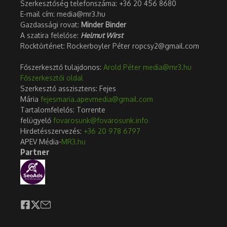
Szerkesztőség telefonszáma: +36 20 456 8680
E-mail cím: media@mr3.hu
Gazdassági rovat:
Minder Binder
A szatira felelőse:
Helmut Wirst
Rocktörténet: Rockerboyler Péter ropcsy2@gmail.com
Főszerkesztő tulajdonos:
Arold Péter
media@mr3.hu
Főszerkesztői oldal
Szerkesztő asszisztens: Fejes
Mária
fejesmaria.apevmedia@gmail.com
Tartalomfelelős: Torrente
felügyelő
fovarosunk@fovarosunk.info
Hirdetésszervezés:
+36 20 978 6797
APEV Média-
MR3.hu
Partner