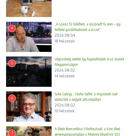
„A száraz fű túlélheti, a kiszáradt fa nem – így
4
kellene gazdálkodnunk a vízzel”
2026.08.04.
18 Nézetek
Végszükség esetén így kapcsolhatják le az áramot
5
Magyarországon
2026.08.02.
14 Nézetek
Suha György – Ceutai balhé: a migránsok csak
6
statiszták a nagyok játszmájában
2026.08.02.
10 Nézetek
A Bledi Nemzetközi Filmfesztivál, a Kino Bled
7
versenyprogramjában a Mommy BlueError 503