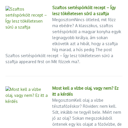
Szaftos sertéspörkölt recept – Így
lesz tökéletesen sűrű a szaftja
MegosztomNincs ötleted, mit főzz
ma ebédre? A klasszikus, szaftos
sertéspörkölt a magyar konyha egyik
legnagyobb királya, ám sokan
elkövetik azt a hibát, hogy a szaftja
híg marad, a hús pedig The post
Szaftos sertéspörkölt recept – Így lesz tökéletesen sűrű a
szaftja appeared first on Mit főzzek ma?.
Most kell a vízbe olaj, vagy nem? Ez
itt a kérdés
MegosztomKell olaj a vízbe
tésztafőzéskor? Röviden: nem kell.
Sőt, inkább ne tegyél bele. Miért nem
jó az olaj? Sokan megszokásból
öntenek egy kis olajat a főzővízbe, de