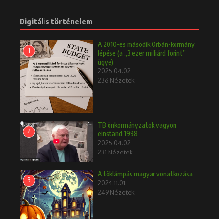
Digitális történelem
A 2010-es második Orbán-kormány
1
lépése (a „3 ezer milliárd forint”
ügye)
2025.04.02.
236 Nézetek
TB önkormányzatok vagyon
2
einstand 1998
2025.04.02.
231 Nézetek
A töklámpás magyar vonatkozása
3
2024.11.01.
249 Nézetek