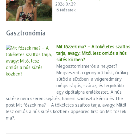
2026.07.29.
15 Nézetek
Gasztronómia
Mit főzzek ma? – A tökéletes szaftos
tarja, avagy: Mitől lesz omlós a hús
sütés közben?
MegosztomIsmerős a helyzet?
Megveszed a gyönyörű húst, órákig
sütöd a sütőben, a végeredmény
mégis rágós, száraz, és leginkább
egy cipőtalpra emlékeztet. A hús
sütése nem szerencsejáték, hanem színtiszta kémia és The
post Mit főzzek ma? – A tökéletes szaftos tarja, avagy: Mitől
lesz omlós a hús sütés közben? appeared first on Mit főzzek
ma?.