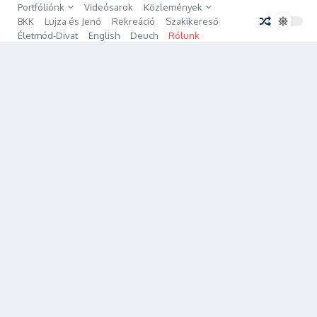
Ugrás a tartalomhoz
Portfóliónk
Videósarok
Közlemények
BKK
Lujza és Jenő
Rekreáció
Szakikereső
Életmód-Divat
English
Deuch
Rólunk