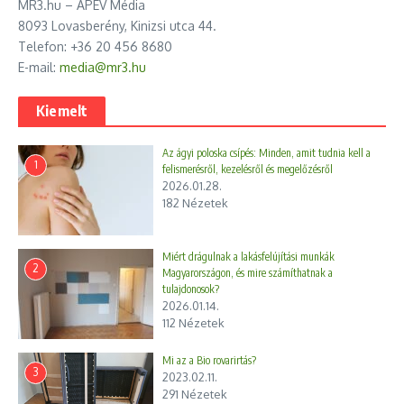
MR3.hu – APEV Média
8093 Lovasberény, Kinizsi utca 44.
Telefon: +36 20 456 8680
E-mail:
media@mr3.hu
Kiemelt
Az ágyi poloska csípés: Minden, amit tudnia kell a
1
felismerésről, kezelésről és megelőzésről
2026.01.28.
182 Nézetek
Miért drágulnak a lakásfelújítási munkák
2
Magyarországon, és mire számíthatnak a
tulajdonosok?
2026.01.14.
112 Nézetek
Mi az a Bio rovarirtás?
3
2023.02.11.
291 Nézetek