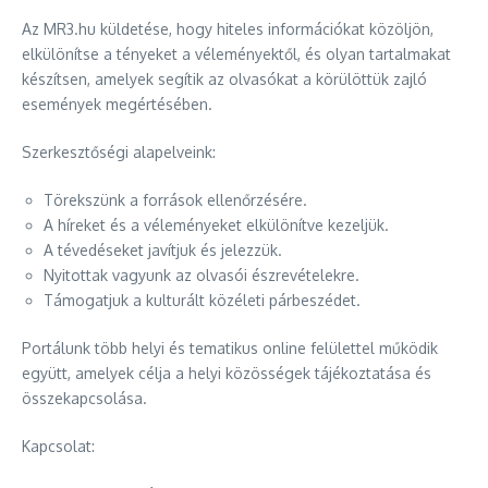
Az MR3.hu küldetése, hogy hiteles információkat közöljön,
elkülönítse a tényeket a véleményektől, és olyan tartalmakat
készítsen, amelyek segítik az olvasókat a körülöttük zajló
események megértésében.
Szerkesztőségi alapelveink:
Törekszünk a források ellenőrzésére.
A híreket és a véleményeket elkülönítve kezeljük.
A tévedéseket javítjuk és jelezzük.
Nyitottak vagyunk az olvasói észrevételekre.
Támogatjuk a kulturált közéleti párbeszédet.
Portálunk több helyi és tematikus online felülettel működik
együtt, amelyek célja a helyi közösségek tájékoztatása és
összekapcsolása.
Kapcsolat: