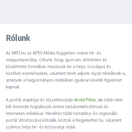
Rólunk
Az MR3.hu az APEV Média független online hír- és
magazinportálja. Célunk, hogy gyorsan, érthetően és
közérthető formában mutassuk be a helyi, országos és
közéleti eseményeket, valamint teret adjunk olyan témáknak is,
amelyek a hagyományos médiában gyakran kisebb figyelmet
kapnak.
A portál alapítója és főszerkesztője
Arold Péter
, aki több mint
két évtizede foglalkozik online tartalomkészítéssel és
internetes médiával. Nevéhez több tematikus és regionális
portál létrehozása kötődik, köztük a Kegyelettel.hu, valamint
számos helyi hír- és közösségi oldal.