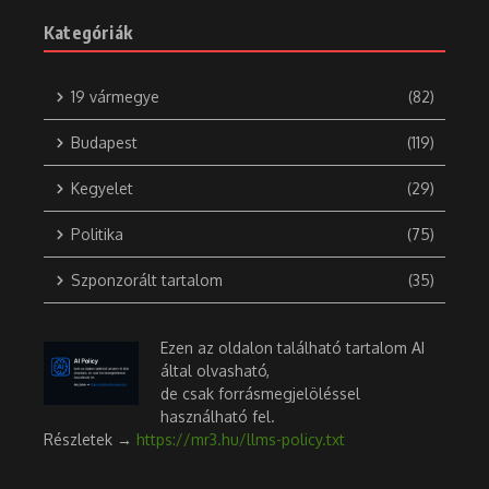
Kategóriák
19 vármegye
(82)
Budapest
(119)
Kegyelet
(29)
Politika
(75)
Szponzorált tartalom
(35)
Ezen az oldalon található tartalom AI
által olvasható,
de csak forrásmegjelöléssel
használható fel.
Részletek →
https://mr3.hu/llms-policy.txt