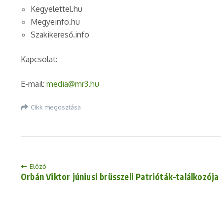
Kegyelettel.hu
Megyeinfo.hu
Szakikereső.info
Kapcsolat:
E-mail:
media@mr3.hu
Cikk megosztása
Előző
Orbán Viktor júniusi brüsszeli Patrióták-találkozója