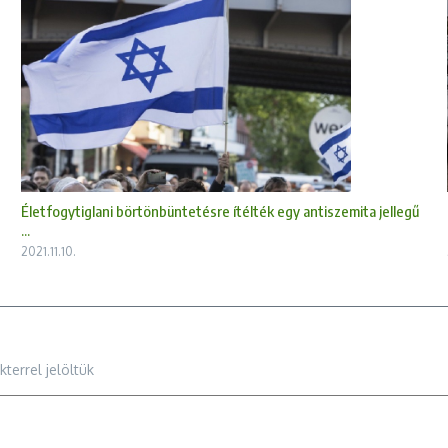
Életfogytiglani börtönbüntetésre ítélték egy antiszemita jellegű
...
2021.11.10.
terrel jelöltük