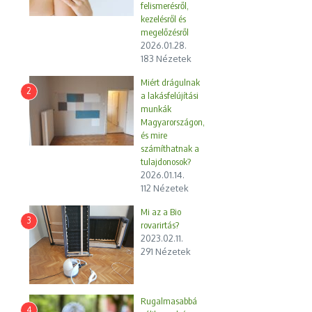
felismerésről,
kezelésről és
megelőzésről
2026.01.28.
183 Nézetek
Miért drágulnak
2
a lakásfelújítási
munkák
Magyarországon,
és mire
számíthatnak a
tulajdonosok?
2026.01.14.
112 Nézetek
Mi az a Bio
3
rovarirtás?
2023.02.11.
291 Nézetek
Rugalmasabbá
4