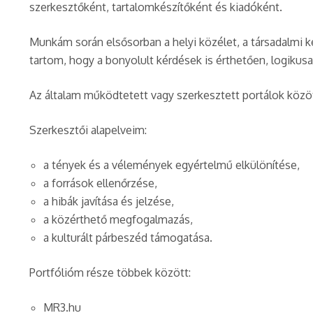
szerkesztőként, tartalomkészítőként és kiadóként.
Munkám során elsősorban a helyi közélet, a társadalmi 
tartom, hogy a bonyolult kérdések is érthetően, logikusa
Az általam működtetett vagy szerkesztett portálok közöt
Szerkesztői alapelveim:
a tények és a vélemények egyértelmű elkülönítése,
a források ellenőrzése,
a hibák javítása és jelzése,
a közérthető megfogalmazás,
a kulturált párbeszéd támogatása.
Portfólióm része többek között:
MR3.hu