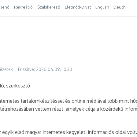
s Jenő
Rekreáció
Szakikereső
Életmód-Divat
English
Deuch
ézetek
Frissítve: 2026.06.09.
10:30
dó, szerkesztő
nternetes tartalomkészítéssel és online médiával több mint h
l létrehozásában vettem részt, amelyek célja a közérdekű inf
z egyik első magyar internetes kegyeleti információs oldal vol