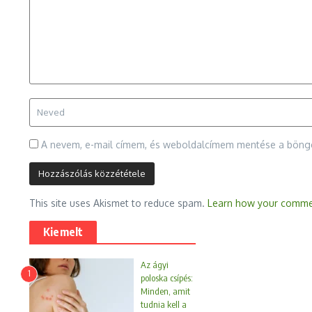
A nevem, e-mail címem, és weboldalcímem mentése a bön
This site uses Akismet to reduce spam.
Learn how your commen
Kiemelt
Az ágyi
1
poloska csípés:
Minden, amit
tudnia kell a