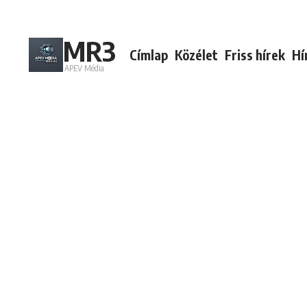
Ugrás a tartalomhoz
MR3
Címlap
Közélet
Friss hírek
Hí
APEV Média