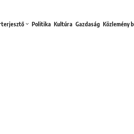
rterjesztő
Politika
Kultúra
Gazdaság
Közlemény b