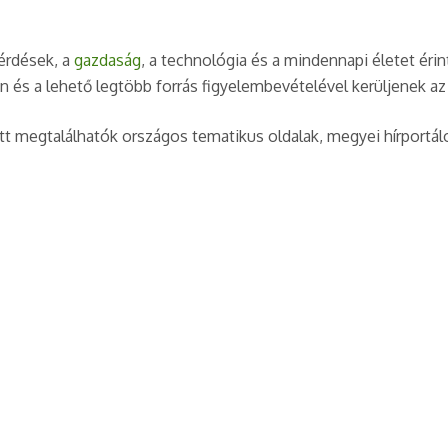
kérdések, a
gazdaság
, a technológia és a mindennapi életet ér
n és a lehető legtöbb forrás figyelembevételével kerüljenek az
t megtalálhatók országos tematikus oldalak, megyei hírportálo