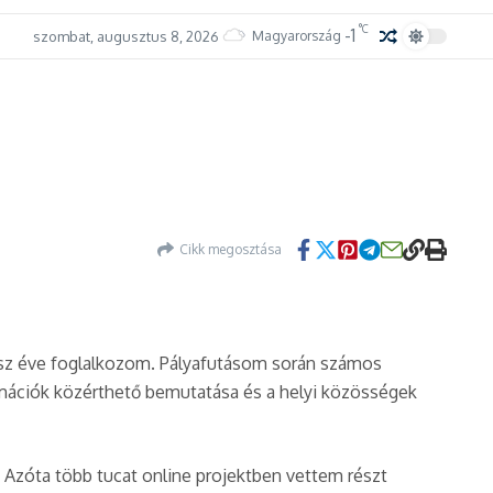
°C
-1
szombat, augusztus 8, 2026
Magyarország
Cikk megosztása
úsz éve foglalkozom. Pályafutásom során számos
ormációk közérthető bemutatása és a helyi közösségek
t. Azóta több tucat online projektben vettem részt