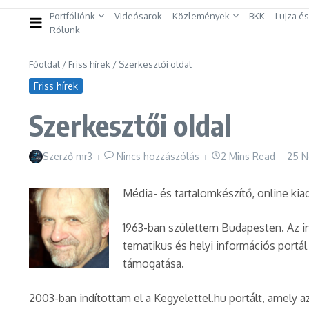
Portfóliónk
Videósarok
Közlemények
BKK
Lujza é
Rólunk
Főoldal
/
Friss hírek
/
Szerkesztői oldal
Friss hírek
Szerkesztői oldal
Szerző
mr3
Nincs hozzászólás
2 Mins Read
25 N
Média- és tartalomkészítő, online kia
1963-ban születtem Budapesten. Az i
tematikus és helyi információs portá
támogatása.
2003-ban indítottam el a Kegyelettel.hu portált, amely a