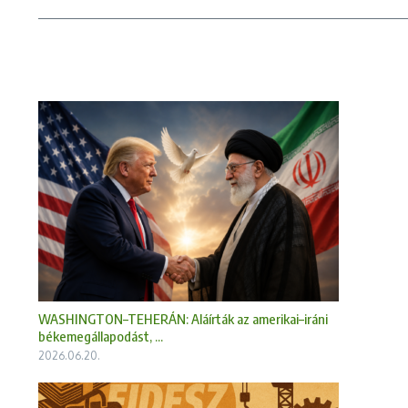
WASHINGTON–TEHERÁN: Aláírták az amerikai–iráni
békemegállapodást, ...
2026.06.20.