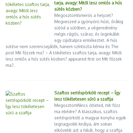
tarja, avagy: Mitől lesz omlós a hús
sütés közben?
MegosztomIsmerős a helyzet?
Megveszed a gyönyörű húst, órákig
sütöd a sütőben, a végeredmény
mégis rágós, száraz, és leginkább
egy cipőtalpra emlékeztet. A hús
sütése nem szerencsejáték, hanem színtiszta kémia és The
post Mit főzzek ma? – A tökéletes szaftos tarja, avagy: Mitől
lesz omlós a hús sütés közben? appeared first on Mit főzzek
ma?.
Szaftos sertéspörkölt recept – Így
lesz tökéletesen sűrű a szaftja
MegosztomNincs ötleted, mit főzz
ma ebédre? A klasszikus, szaftos
sertéspörkölt a magyar konyha egyik
legnagyobb királya, ám sokan
elkövetik azt a hibát, hogy a szaftja