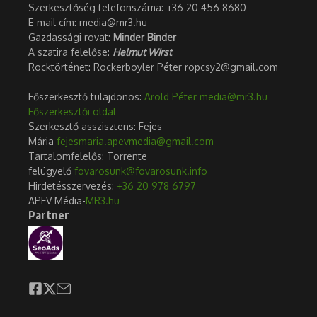
Szerkesztőség telefonszáma: +36 20 456 8680
E-mail cím: media@mr3.hu
Gazdassági rovat:
Minder Binder
A szatira felelőse:
Helmut Wirst
Rocktörténet: Rockerboyler Péter ropcsy2@gmail.com
Főszerkesztő tulajdonos:
Arold Péter
media@mr3.hu
Főszerkesztői oldal
Szerkesztő asszisztens: Fejes
Mária
fejesmaria.apevmedia@gmail.com
Tartalomfelelős: Torrente
felügyelő
fovarosunk@fovarosunk.info
Hirdetésszervezés:
+36 20 978 6797
APEV Média-
MR3.hu
Partner