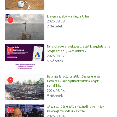
Energia a szélből – a Haiyou Anlan
4
2026.08.08.
2 Nézetek
Nulláról a gyors növekedésig: Ezért kihagyhatatlan a
5
Google Ads az új weboldalaknak
2026.08.07.
5 Nézetek
Hatalmas tarlótűz pusztított Székesfehérvár
6
határában – lakóingatlanok váltak a lángok
martalékává
2026.08.06.
9 Nézetek
„A száraz fű túlélheti, a kiszáradt fa nem – így
7
kellene gazdálkodnunk a vízzel”
2026.08.04.