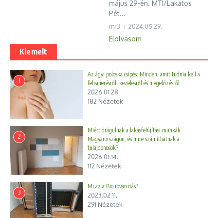
május 29-én. MTI/Lakatos
Pét...
mr3
2024.05.29.
Elolvasom
Kiemelt
Az ágyi poloska csípés: Minden, amit tudnia kell a
1
felismerésről, kezelésről és megelőzésről
2026.01.28.
182 Nézetek
Miért drágulnak a lakásfelújítási munkák
2
Magyarországon, és mire számíthatnak a
tulajdonosok?
2026.01.14.
112 Nézetek
Mi az a Bio rovarirtás?
3
2023.02.11.
291 Nézetek