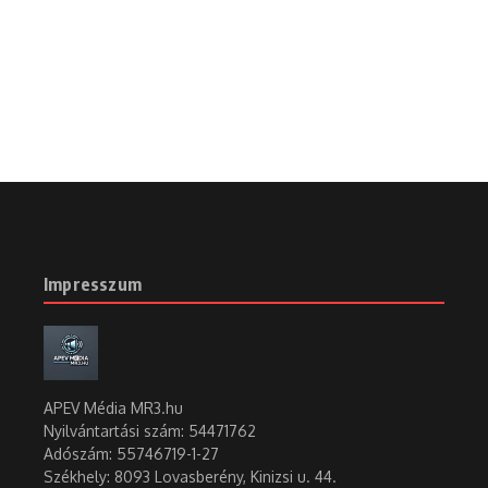
Impresszum
APEV Média MR3.hu
Nyilvántartási szám: 54471762
Adószám:
55746719-1-27
Székhely: 8093 Lovasberény, Kinizsi u. 44.