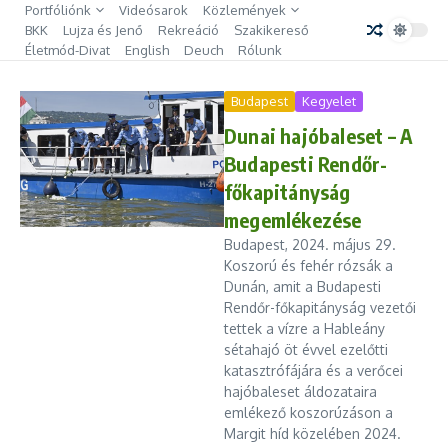
Ugrás a tartalomhoz
Portfóliónk
Videósarok
Közlemények
BKK
Lujza és Jenő
Rekreáció
Szakikereső
Életmód-Divat
English
Deuch
Rólunk
Budapest
Kegyelet
Dunai hajóbaleset – A
Budapesti Rendőr-
főkapitányság
megemlékezése
Budapest, 2024. május 29.
Koszorú és fehér rózsák a
Dunán, amit a Budapesti
Rendőr-főkapitányság vezetői
tettek a vízre a Hableány
sétahajó öt évvel ezelőtti
katasztrófájára és a verőcei
hajóbaleset áldozataira
emlékező koszorúzáson a
Margit híd közelében 2024.