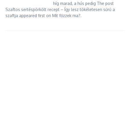
híg marad, a hús pedig The post
Szaftos sertéspörkölt recept – Így lesz tökéletesen sűrű a
szaftja appeared first on Mit főzzek ma?.