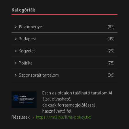
Kategóriák
19 vármegye
(82)
Budapest
(119)
Kegyelet
(29)
Politika
(75)
Szponzorált tartalom
(36)
Ezen az oldalon található tartalom AI
által olvasható,
de csak forrásmegjelöléssel
használható fel.
Részletek →
https://mr3.hu/llms-policy.txt