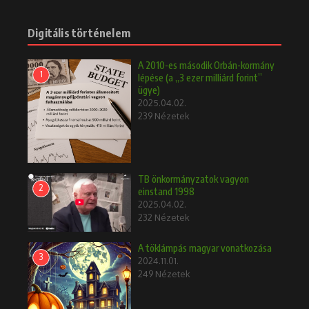
Digitális történelem
A 2010-es második Orbán-kormány
1
lépése (a „3 ezer milliárd forint”
ügye)
2025.04.02.
239 Nézetek
TB önkormányzatok vagyon
2
einstand 1998
2025.04.02.
232 Nézetek
A töklámpás magyar vonatkozása
3
2024.11.01.
249 Nézetek