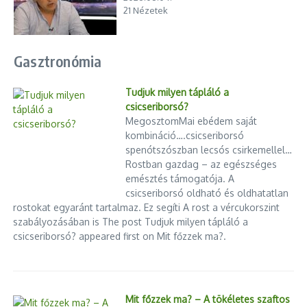
21 Nézetek
Gasztronómia
Tudjuk milyen tápláló a
csicseriborsó?
MegosztomMai ebédem saját
kombináció….csicseriborsó
spenótszószban lecsós csirkemellel…
Rostban gazdag – az egészséges
emésztés támogatója. A
csicseriborsó oldható és oldhatatlan
rostokat egyaránt tartalmaz. Ez segíti A rost a vércukorszint
szabályozásában is The post Tudjuk milyen tápláló a
csicseriborsó? appeared first on Mit főzzek ma?.
Mit főzzek ma? – A tökéletes szaftos