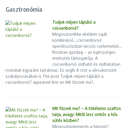
Gasztronómia
Tudjuk milyen tápláló a
csicseriborsó?
MegosztomMai ebédem saját
kombináció….csicseriborsó
spenótszószban lecsós csirkemellel…
Rostban gazdag – az egészséges
emésztés támogatója. A
csicseriborsó oldható és oldhatatlan
rostokat egyaránt tartalmaz. Ez segíti A rost a vércukorszint
szabályozásában is The post Tudjuk milyen tápláló a
csicseriborsó? appeared first on Mit főzzek ma?.
Mit főzzek ma? – A tökéletes szaftos
tarja, avagy: Mitől lesz omlós a hús
sütés közben?
MegosztomIsmerős a helyzet?