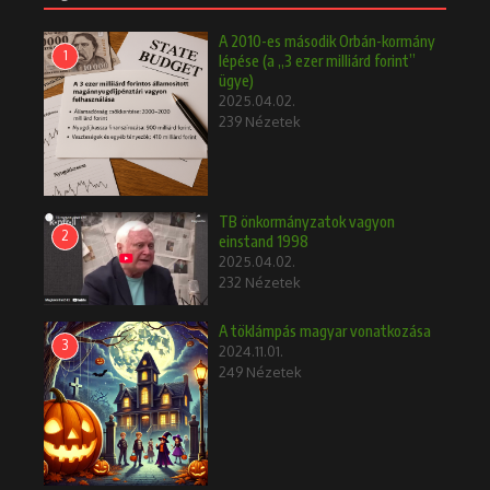
A 2010-es második Orbán-kormány
1
lépése (a „3 ezer milliárd forint”
ügye)
2025.04.02.
239 Nézetek
TB önkormányzatok vagyon
2
einstand 1998
2025.04.02.
232 Nézetek
A töklámpás magyar vonatkozása
3
2024.11.01.
249 Nézetek