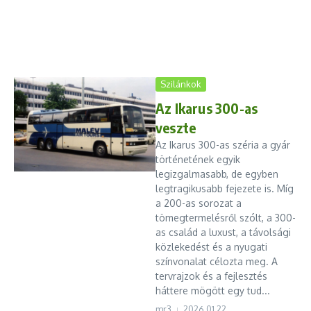
Szilánkok
Az Ikarus 300-as
veszte
Az Ikarus 300-as széria a gyár
történetének egyik
legizgalmasabb, de egyben
legtragikusabb fejezete is. Míg
a 200-as sorozat a
tömegtermelésről szólt, a 300-
as család a luxust, a távolsági
közlekedést és a nyugati
színvonalat célozta meg. A
tervrajzok és a fejlesztés
háttere mögött egy tud...
mr3
2026.01.22.