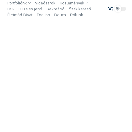
Ugrás a tartalomhoz
Portfóliónk
Videósarok
Közlemények
BKK
Lujza és Jenő
Rekreáció
Szakikereső
Életmód-Divat
English
Deuch
Rólunk