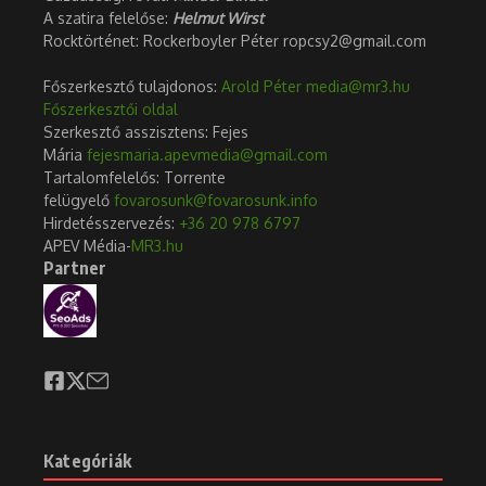
A szatira felelőse:
Helmut Wirst
Rocktörténet: Rockerboyler Péter ropcsy2@gmail.com
Főszerkesztő tulajdonos:
Arold Péter
media@mr3.hu
Főszerkesztői oldal
Szerkesztő asszisztens: Fejes
Mária
fejesmaria.apevmedia@gmail.com
Tartalomfelelős: Torrente
felügyelő
fovarosunk@fovarosunk.info
Hirdetésszervezés:
+36 20 978 6797
APEV Média-
MR3.hu
Partner
Kategóriák