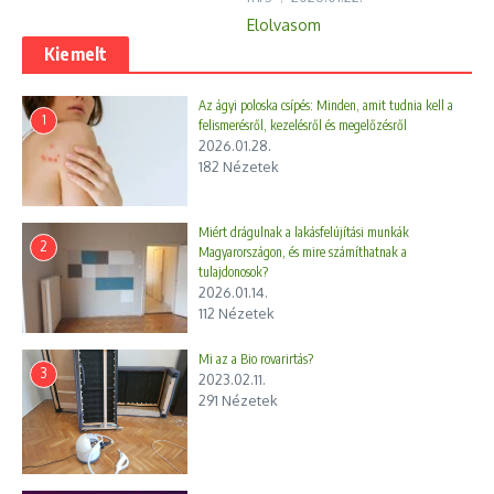
Elolvasom
Kiemelt
Az ágyi poloska csípés: Minden, amit tudnia kell a
1
felismerésről, kezelésről és megelőzésről
2026.01.28.
182 Nézetek
Miért drágulnak a lakásfelújítási munkák
2
Magyarországon, és mire számíthatnak a
tulajdonosok?
2026.01.14.
112 Nézetek
Mi az a Bio rovarirtás?
3
2023.02.11.
291 Nézetek