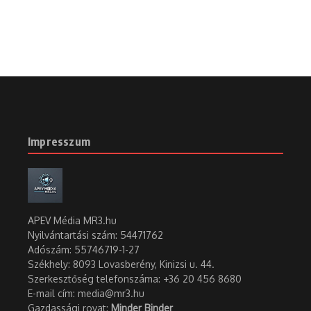
Impresszum
APEV Média MR3.hu
Nyilvántartási szám: 54471762
Adószám:
55746719-1-27
Székhely: 8093 Lovasberény, Kinizsi u. 44.
Szerkesztőség telefonszáma: +36 20 456 8680
E-mail cím: media@mr3.hu
Gazdassági rovat:
Minder Binder