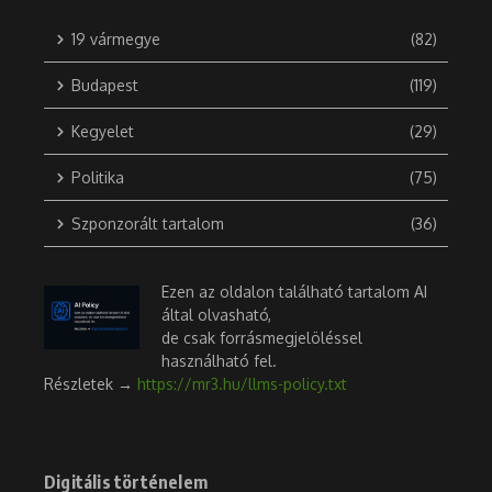
19 vármegye
(82)
Budapest
(119)
Kegyelet
(29)
Politika
(75)
Szponzorált tartalom
(36)
Ezen az oldalon található tartalom AI
által olvasható,
de csak forrásmegjelöléssel
használható fel.
Részletek →
https://mr3.hu/llms-policy.txt
Digitális történelem