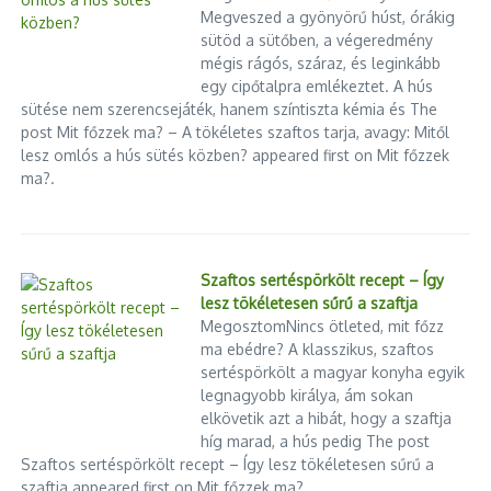
Megveszed a gyönyörű húst, órákig
sütöd a sütőben, a végeredmény
mégis rágós, száraz, és leginkább
egy cipőtalpra emlékeztet. A hús
sütése nem szerencsejáték, hanem színtiszta kémia és The
post Mit főzzek ma? – A tökéletes szaftos tarja, avagy: Mitől
lesz omlós a hús sütés közben? appeared first on Mit főzzek
ma?.
Szaftos sertéspörkölt recept – Így
lesz tökéletesen sűrű a szaftja
MegosztomNincs ötleted, mit főzz
ma ebédre? A klasszikus, szaftos
sertéspörkölt a magyar konyha egyik
legnagyobb királya, ám sokan
elkövetik azt a hibát, hogy a szaftja
híg marad, a hús pedig The post
Szaftos sertéspörkölt recept – Így lesz tökéletesen sűrű a
szaftja appeared first on Mit főzzek ma?.