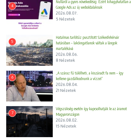
Nulláról a gyors növekedésig: Ezért kihagyhatatlan a
4
Google Ads az új weboldalaknak
2026.08.07.
5 Nézetek
Hatalmas tarlótűz pusztított Székesfehérvár
5
határában – lakóingatlanok váltak a lángok
martalékává
2026.08.06.
8 Nézetek
„A száraz fű túlélheti, a kiszáradt fa nem – így
6
kellene gazdálkodnunk a vízzel”
2026.08.04.
21 Nézetek
Végszükség esetén így kapcsolhatják le az áramot
7
Magyarországon
2026.08.02.
15 Nézetek