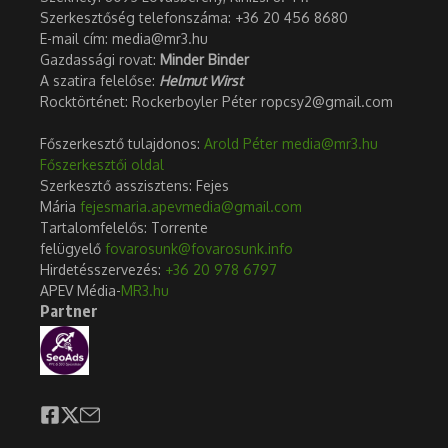
Szerkesztőség telefonszáma: +36 20 456 8680
E-mail cím: media@mr3.hu
Gazdassági rovat:
Minder Binder
A szatira felelőse:
Helmut Wirst
Rocktörténet: Rockerboyler Péter ropcsy2@gmail.com
Főszerkesztő tulajdonos:
Arold Péter
media@mr3.hu
Főszerkesztői oldal
Szerkesztő asszisztens: Fejes
Mária
fejesmaria.apevmedia@gmail.com
Tartalomfelelős: Torrente
felügyelő
fovarosunk@fovarosunk.info
Hirdetésszervezés:
+36 20 978 6797
APEV Média-
MR3.hu
Partner