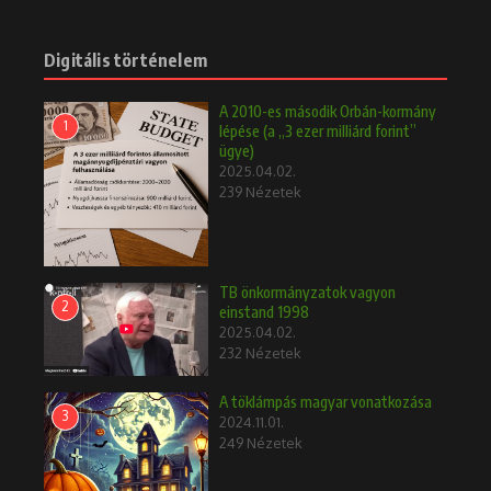
Digitális történelem
A 2010-es második Orbán-kormány
1
lépése (a „3 ezer milliárd forint”
ügye)
2025.04.02.
239 Nézetek
TB önkormányzatok vagyon
2
einstand 1998
2025.04.02.
232 Nézetek
A töklámpás magyar vonatkozása
3
2024.11.01.
249 Nézetek