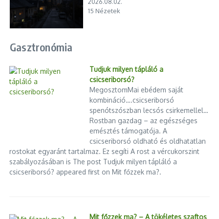
2026.08.02.
15 Nézetek
Gasztronómia
Tudjuk milyen tápláló a
csicseriborsó?
MegosztomMai ebédem saját
kombináció….csicseriborsó
spenótszószban lecsós csirkemellel…
Rostban gazdag – az egészséges
emésztés támogatója. A
csicseriborsó oldható és oldhatatlan
rostokat egyaránt tartalmaz. Ez segíti A rost a vércukorszint
szabályozásában is The post Tudjuk milyen tápláló a
csicseriborsó? appeared first on Mit főzzek ma?.
Mit főzzek ma? – A tökéletes szaftos