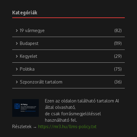
Kategóriák
19 vármegye
(82)
Budapest
(119)
Kegyelet
(29)
Politika
(75)
Szponzorált tartalom
(36)
Ezen az oldalon található tartalom AI
által olvasható,
de csak forrásmegjelöléssel
használható fel.
Részletek →
https://mr3.hu/llms-policy.txt