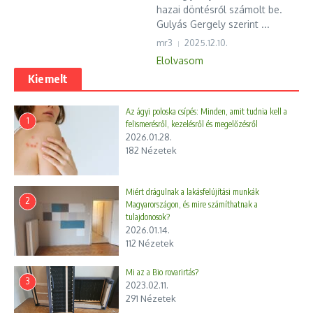
hazai döntésről számolt be.
Gulyás Gergely szerint ...
mr3
2025.12.10.
Elolvasom
Kiemelt
Az ágyi poloska csípés: Minden, amit tudnia kell a
1
felismerésről, kezelésről és megelőzésről
2026.01.28.
182 Nézetek
Miért drágulnak a lakásfelújítási munkák
2
Magyarországon, és mire számíthatnak a
tulajdonosok?
2026.01.14.
112 Nézetek
Mi az a Bio rovarirtás?
3
2023.02.11.
291 Nézetek