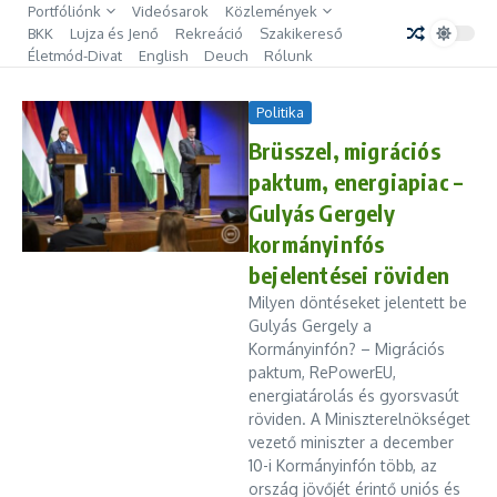
Ugrás a tartalomhoz
Portfóliónk
Videósarok
Közlemények
BKK
Lujza és Jenő
Rekreáció
Szakikereső
Életmód-Divat
English
Deuch
Rólunk
Politika
Brüsszel, migrációs
paktum, energiapiac –
Gulyás Gergely
kormányinfós
bejelentései röviden
Milyen döntéseket jelentett be
Gulyás Gergely a
Kormányinfón? – Migrációs
paktum, RePowerEU,
energiatárolás és gyorsvasút
röviden. A Miniszterelnökséget
vezető miniszter a december
10-i Kormányinfón több, az
ország jövőjét érintő uniós és