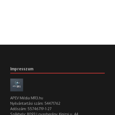
Impresszum
APEV Média MR3.hu
Nyilvántartási szám: 54471762
Adószám:
55746719-1-27
Székhely: 8093 Lovasberény, Kinizsi u. 44.