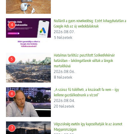
Nulláról a gyors növekedésig: Ezért kihagyhatatlan a
4
Google Ads az új weboldalaknak
2026.08.07.
5 Nézetek
Hatalmas tarlótűz pusztított Székesfehérvár
5
határában – lakóingatlanok váltak a lángok
martalékává
2026.08.06.
8 Nézetek
„A száraz fű túlélheti, a kiszáradt fa nem – így
6
kellene gazdálkodnunk a vízzel”
2026.08.04.
20 Nézetek
Végszükség esetén így kapcsolhatják le az áramot
7
Magyarországon