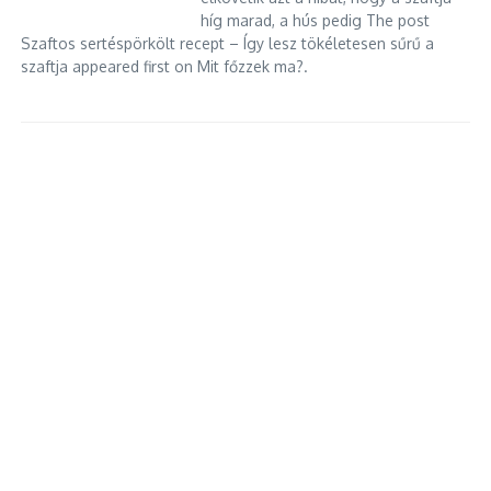
híg marad, a hús pedig The post
Szaftos sertéspörkölt recept – Így lesz tökéletesen sűrű a
szaftja appeared first on Mit főzzek ma?.