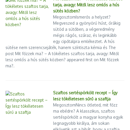
tarja, avagy: Mitől lesz omlós a hús
sütés közben?
MegosztomIsmerős a helyzet?
Megveszed a gyönyörű húst, órákig
sütöd a sütőben, a végeredmény
mégis rágós, száraz, és leginkább
egy cipőtalpra emlékeztet. A hús
sütése nem szerencsejáték, hanem színtiszta kémia és The
post Mit főzzek ma? – A tökéletes szaftos tarja, avagy: Mitől
lesz omlós a hús sütés közben? appeared first on Mit főzzek
ma?.
Szaftos sertéspörkölt recept – Így
lesz tökéletesen sűrű a szaftja
MegosztomNincs ötleted, mit főzz
ma ebédre? A klasszikus, szaftos
sertéspörkölt a magyar konyha egyik
legnagyobb királya, ám sokan
elkövetik azt a hibát, hogy a szaftja