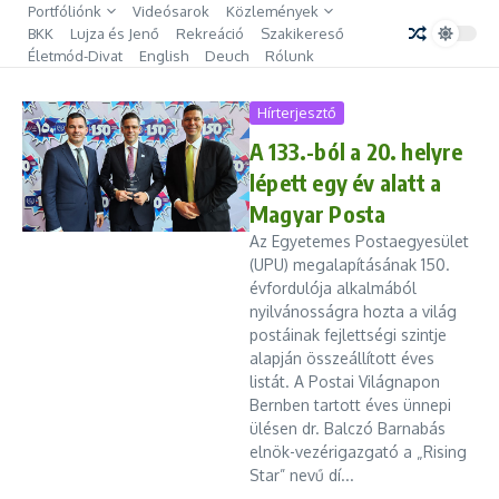
Ugrás a tartalomhoz
Portfóliónk
Videósarok
Közlemények
BKK
Lujza és Jenő
Rekreáció
Szakikereső
Életmód-Divat
English
Deuch
Rólunk
Hírterjesztő
A 133.-ból a 20. helyre
lépett egy év alatt a
Magyar Posta
Az Egyetemes Postaegyesület
(UPU) megalapításának 150.
évfordulója alkalmából
nyilvánosságra hozta a világ
postáinak fejlettségi szintje
alapján összeállított éves
listát. A Postai Világnapon
Bernben tartott éves ünnepi
ülésen dr. Balczó Barnabás
elnök-vezérigazgató a „Rising
Star” nevű dí...