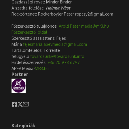
Gazdassági rovat:
Minder Binder
A szatira felelőse:
Helmut Wirst
Rocktörténet: Rockerboyler Péter ropcsy2@gmail.com
Főszerkesztő tulajdonos:
Arold Péter
media@mr3.hu
Főszerkesztői oldal
Szerkesztő asszisztens: Fejes
Mária
fejesmaria.apevmedia@gmail.com
Tartalomfelelős: Torrente
felügyelő
fovarosunk@fovarosunk.info
Hirdetésszervezés:
+36 20 978 6797
APEV Média-
MR3.hu
Partner
Kategóriák