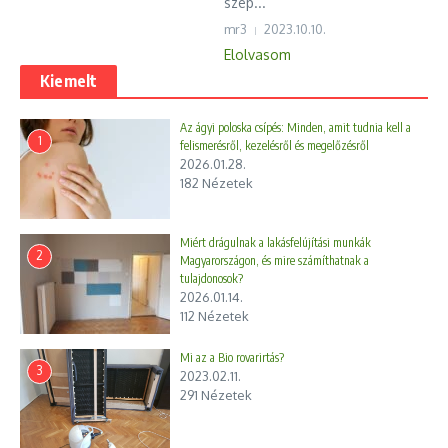
szép...
mr3
2023.10.10.
Elolvasom
Kiemelt
Az ágyi poloska csípés: Minden, amit tudnia kell a
1
felismerésről, kezelésről és megelőzésről
2026.01.28.
182 Nézetek
Miért drágulnak a lakásfelújítási munkák
2
Magyarországon, és mire számíthatnak a
tulajdonosok?
2026.01.14.
112 Nézetek
Mi az a Bio rovarirtás?
3
2023.02.11.
291 Nézetek