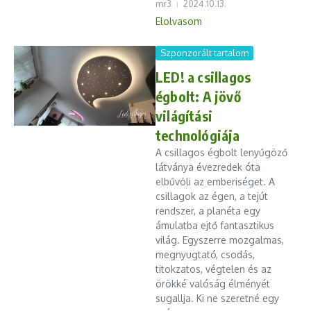
mr3
2024.10.13.
Elolvasom
Szponzorált tartalom
LED! a csillagos
égbolt: A jövő
világítási
technológiája
A csillagos égbolt lenyűgöző
látványa évezredek óta
elbűvöli az emberiséget. A
csillagok az égen, a tejút
rendszer, a planéta egy
ámulatba ejtő fantasztikus
világ. Egyszerre mozgalmas,
megnyugtató, csodás,
titokzatos, végtelen és az
örökké valóság élményét
sugallja. Ki ne szeretné egy