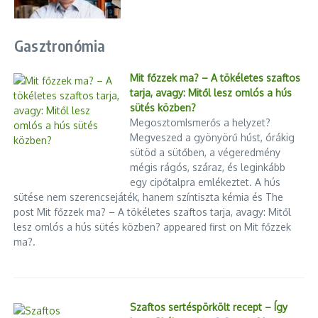
Gasztronómia
Mit főzzek ma? – A tökéletes szaftos
tarja, avagy: Mitől lesz omlós a hús
sütés közben?
MegosztomIsmerős a helyzet?
Megveszed a gyönyörű húst, órákig
sütöd a sütőben, a végeredmény
mégis rágós, száraz, és leginkább
egy cipőtalpra emlékeztet. A hús
sütése nem szerencsejáték, hanem színtiszta kémia és The
post Mit főzzek ma? – A tökéletes szaftos tarja, avagy: Mitől
lesz omlós a hús sütés közben? appeared first on Mit főzzek
ma?.
Szaftos sertéspörkölt recept – Így