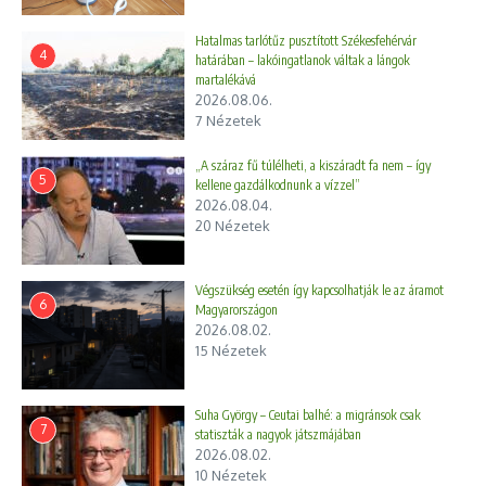
Hatalmas tarlótűz pusztított Székesfehérvár
4
határában – lakóingatlanok váltak a lángok
martalékává
2026.08.06.
7 Nézetek
„A száraz fű túlélheti, a kiszáradt fa nem – így
5
kellene gazdálkodnunk a vízzel”
2026.08.04.
20 Nézetek
Végszükség esetén így kapcsolhatják le az áramot
6
Magyarországon
2026.08.02.
15 Nézetek
Suha György – Ceutai balhé: a migránsok csak
7
statiszták a nagyok játszmájában
2026.08.02.
10 Nézetek