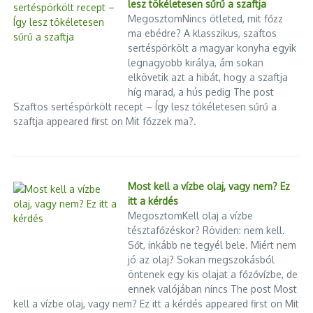
lesz tökéletesen sűrű a szaftja
MegosztomNincs ötleted, mit főzz
ma ebédre? A klasszikus, szaftos
sertéspörkölt a magyar konyha egyik
legnagyobb királya, ám sokan
elkövetik azt a hibát, hogy a szaftja
híg marad, a hús pedig The post
Szaftos sertéspörkölt recept – Így lesz tökéletesen sűrű a
szaftja appeared first on Mit főzzek ma?.
Most kell a vízbe olaj, vagy nem? Ez
itt a kérdés
MegosztomKell olaj a vízbe
tésztafőzéskor? Röviden: nem kell.
Sőt, inkább ne tegyél bele. Miért nem
jó az olaj? Sokan megszokásból
öntenek egy kis olajat a főzővízbe, de
ennek valójában nincs The post Most
kell a vízbe olaj, vagy nem? Ez itt a kérdés appeared first on Mit