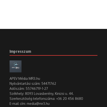
Impresszum
APEV Média MR3.hu
Nyilvántartási szám: 54471762
Adószám:
55746719-1-27
Székhely: 8093 Lovasberény, Kinizsi u. 44.
Szerkesztőség telefonszáma: +36 20 456 8680
E-mail cím: media@mr3.hu