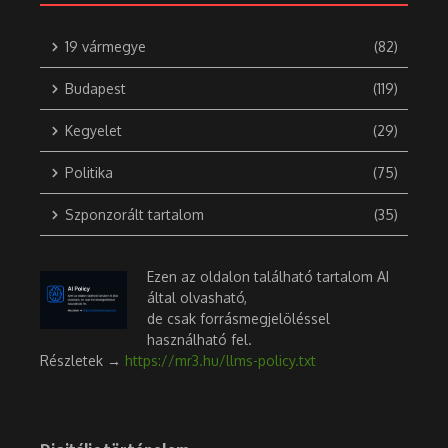
19 vármegye
(82)
Budapest
(119)
Kegyelet
(29)
Politika
(75)
Szponzorált tartalom
(35)
Ezen az oldalon található tartalom AI
által olvasható,
de csak forrásmegjelöléssel
használható fel.
Részletek →
https://mr3.hu/llms-policy.txt