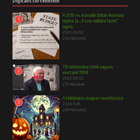
Digitális történelem
A 2010-es második Orbán-kormány
1
lépése (a „3 ezer milliárd forint”
ügye)
2025.04.02.
236 Nézetek
TB önkormányzatok vagyon
2
einstand 1998
2025.04.02.
231 Nézetek
A töklámpás magyar vonatkozása
3
2024.11.01.
249 Nézetek