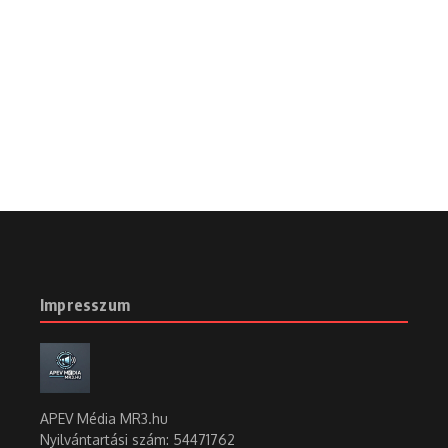
Impresszum
APEV Média MR3.hu
Nyilvántartási szám: 54471762