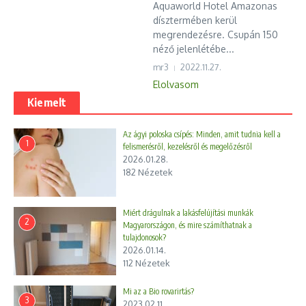
Aquaworld Hotel Amazonas
dísztermében kerül
megrendezésre. Csupán 150
néző jelenlétébe...
mr3
2022.11.27.
Elolvasom
Kiemelt
Az ágyi poloska csípés: Minden, amit tudnia kell a
1
felismerésről, kezelésről és megelőzésről
2026.01.28.
182 Nézetek
Miért drágulnak a lakásfelújítási munkák
2
Magyarországon, és mire számíthatnak a
tulajdonosok?
2026.01.14.
112 Nézetek
Mi az a Bio rovarirtás?
3
2023.02.11.