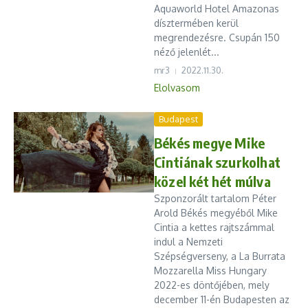
Aquaworld Hotel Amazonas
dísztermében kerül
megrendezésre. Csupán 150
néző jelenlét...
mr3
2022.11.30.
Elolvasom
Budapest
Békés megye Mike
Cintiának szurkolhat
közel két hét múlva
Szponzorált tartalom Péter
Arold Békés megyéből Mike
Cintia a kettes rajtszámmal
indul a Nemzeti
Szépségverseny, a La Burrata
Mozzarella Miss Hungary
2022-es döntőjében, mely
december 11-én Budapesten az