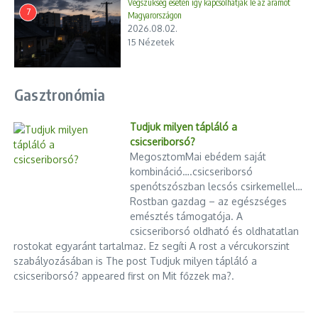
Végszükség esetén így kapcsolhatják le az áramot
7
Magyarországon
2026.08.02.
15 Nézetek
Gasztronómia
Tudjuk milyen tápláló a
csicseriborsó?
MegosztomMai ebédem saját
kombináció….csicseriborsó
spenótszószban lecsós csirkemellel…
Rostban gazdag – az egészséges
emésztés támogatója. A
csicseriborsó oldható és oldhatatlan
rostokat egyaránt tartalmaz. Ez segíti A rost a vércukorszint
szabályozásában is The post Tudjuk milyen tápláló a
csicseriborsó? appeared first on Mit főzzek ma?.