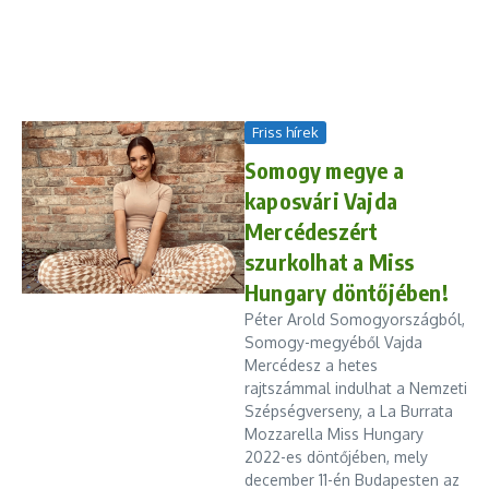
Friss hírek
Somogy megye a
kaposvári Vajda
Mercédeszért
szurkolhat a Miss
Hungary döntőjében!
Péter Arold Somogyországból,
Somogy-megyéből Vajda
Mercédesz a hetes
rajtszámmal indulhat a Nemzeti
Szépségverseny, a La Burrata
Mozzarella Miss Hungary
2022-es döntőjében, mely
december 11-én Budapesten az