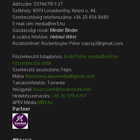
Adószám:
55746719-1-27
Székhely: 8093 Lovasberény, Kinizsi u. 44.
Szerkesztőség telefonszáma: +36 20 456 8680
E-mail cím: media@mr3.hu
Gazdassági rovat:
Minder Binder
A szatira felelőse:
Helmut Wirst
Rocktörténet: Rockerboyler Péter ropcsy2@gmail.com
Főszerkesztő tulajdonos:
Arold Péter
media@mr3.hu
Főszerkesztői oldal
Szerkesztő asszisztens: Fejes
Mária
fejesmaria.apevmedia@gmail.com
Tartalomfelelős: Torrente
felügyelő
fovarosunk@fovarosunk.info
Hirdetésszervezés:
+36 20 978 6797
APEV Média-
MR3.hu
Partner