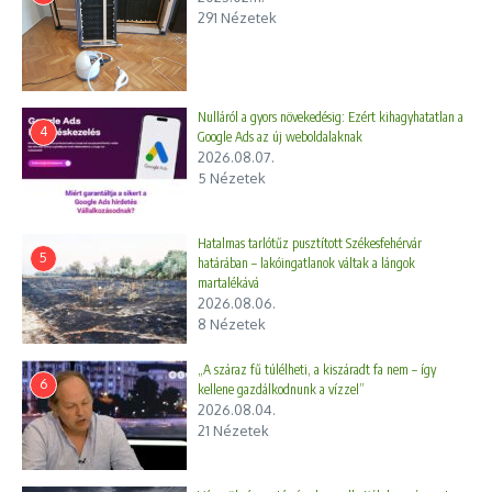
291 Nézetek
Nulláról a gyors növekedésig: Ezért kihagyhatatlan a
4
Google Ads az új weboldalaknak
2026.08.07.
5 Nézetek
Hatalmas tarlótűz pusztított Székesfehérvár
5
határában – lakóingatlanok váltak a lángok
martalékává
2026.08.06.
8 Nézetek
„A száraz fű túlélheti, a kiszáradt fa nem – így
6
kellene gazdálkodnunk a vízzel”
2026.08.04.
21 Nézetek