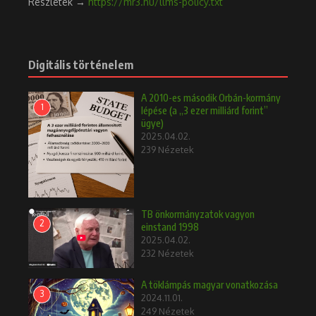
Részletek →
https://mr3.hu/llms-policy.txt
Digitális történelem
A 2010-es második Orbán-kormány
1
lépése (a „3 ezer milliárd forint”
ügye)
2025.04.02.
239 Nézetek
TB önkormányzatok vagyon
2
einstand 1998
2025.04.02.
232 Nézetek
A töklámpás magyar vonatkozása
3
2024.11.01.
249 Nézetek