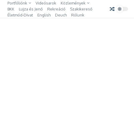
Ugrás a tartalomhoz
Portfóliónk
Videósarok
Közlemények
BKK
Lujza és Jenő
Rekreáció
Szakikereső
Életmód-Divat
English
Deuch
Rólunk