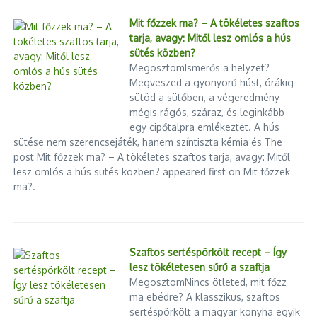
Mit főzzek ma? – A tökéletes szaftos
tarja, avagy: Mitől lesz omlós a hús
sütés közben?
MegosztomIsmerős a helyzet?
Megveszed a gyönyörű húst, órákig
sütöd a sütőben, a végeredmény
mégis rágós, száraz, és leginkább
egy cipőtalpra emlékeztet. A hús
sütése nem szerencsejáték, hanem színtiszta kémia és The
post Mit főzzek ma? – A tökéletes szaftos tarja, avagy: Mitől
lesz omlós a hús sütés közben? appeared first on Mit főzzek
ma?.
Szaftos sertéspörkölt recept – Így
lesz tökéletesen sűrű a szaftja
MegosztomNincs ötleted, mit főzz
ma ebédre? A klasszikus, szaftos
sertéspörkölt a magyar konyha egyik