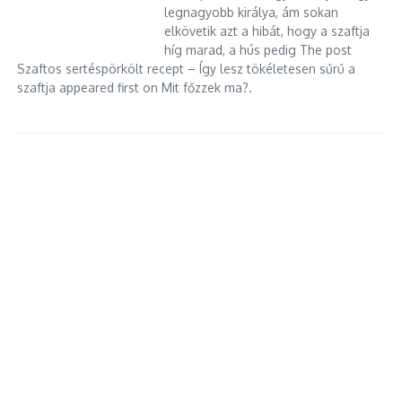
legnagyobb királya, ám sokan
elkövetik azt a hibát, hogy a szaftja
híg marad, a hús pedig The post
Szaftos sertéspörkölt recept – Így lesz tökéletesen sűrű a
szaftja appeared first on Mit főzzek ma?.