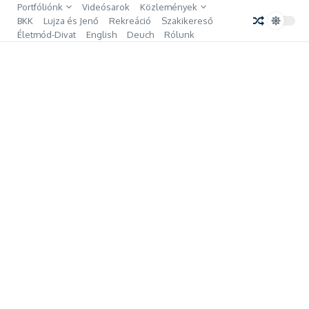
Ugrás a tartalomhoz
Portfóliónk
Videósarok
Közlemények
BKK
Lujza és Jenő
Rekreáció
Szakikereső
Életmód-Divat
English
Deuch
Rólunk