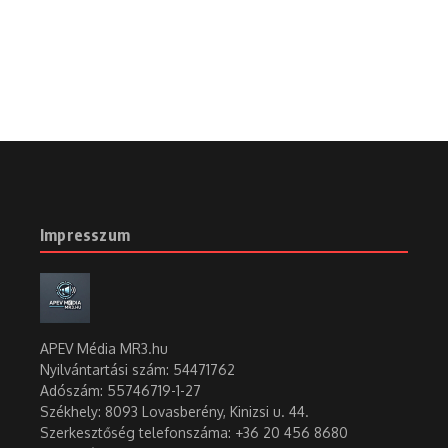
Impresszum
APEV Média MR3.hu
Nyilvántartási szám: 54471762
Adószám:
55746719-1-27
Székhely: 8093 Lovasberény, Kinizsi u. 44.
Szerkesztőség telefonszáma: +36 20 456 8680