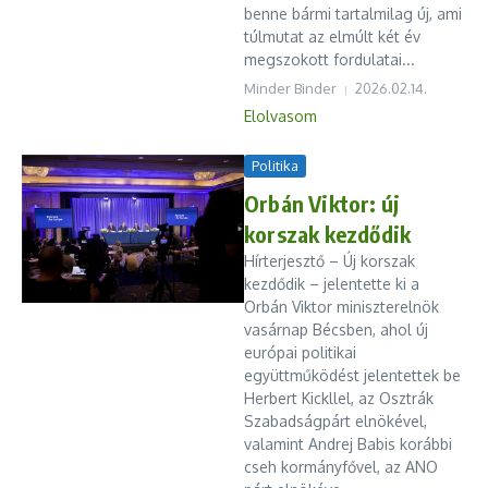
benne bármi tartalmilag új, ami
túlmutat az elmúlt két év
megszokott fordulatai...
Minder Binder
2026.02.14.
Elolvasom
Politika
Orbán Viktor: új
korszak kezdődik
Hírterjesztő – Új korszak
kezdődik – jelentette ki a
Orbán Viktor miniszterelnök
vasárnap Bécsben, ahol új
európai politikai
együttműködést jelentettek be
Herbert Kickllel, az Osztrák
Szabadságpárt elnökével,
valamint Andrej Babis korábbi
cseh kormányfővel, az ANO