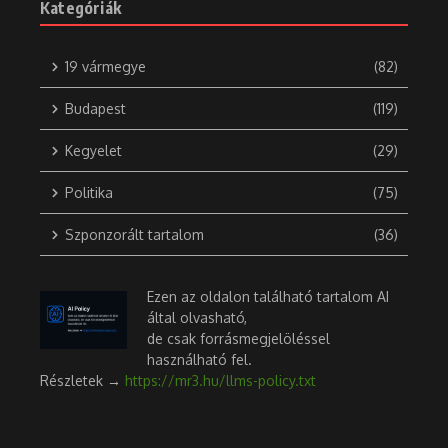
Kategóriák
19 vármegye
(82)
Budapest
(119)
Kegyelet
(29)
Politika
(75)
Szponzorált tartalom
(36)
Ezen az oldalon található tartalom AI
által olvasható,
de csak forrásmegjelöléssel
használható fel.
Részletek →
https://mr3.hu/llms-policy.txt