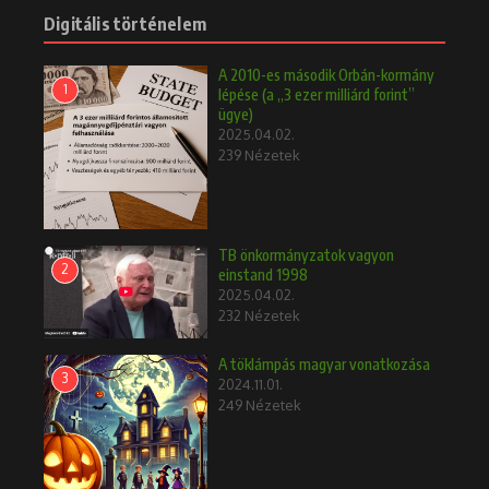
Digitális történelem
A 2010-es második Orbán-kormány
1
lépése (a „3 ezer milliárd forint”
ügye)
2025.04.02.
239 Nézetek
TB önkormányzatok vagyon
2
einstand 1998
2025.04.02.
232 Nézetek
A töklámpás magyar vonatkozása
3
2024.11.01.
249 Nézetek