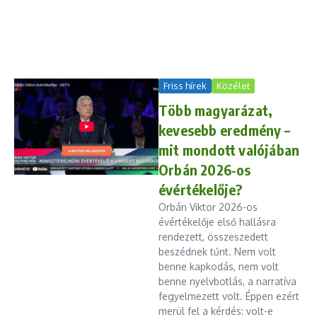
Friss hírek
Közélet
Több magyarázat,
kevesebb eredmény –
mit mondott valójában
Orbán 2026-os
évértékelője?
Orbán Viktor 2026-os
évértékelője első hallásra
rendezett, összeszedett
beszédnek tűnt. Nem volt
benne kapkodás, nem volt
benne nyelvbotlás, a narratíva
fegyelmezett volt. Éppen ezért
merül fel a kérdés: volt-e