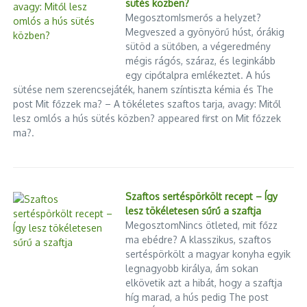
sütés közben?
MegosztomIsmerős a helyzet?
Megveszed a gyönyörű húst, órákig
sütöd a sütőben, a végeredmény
mégis rágós, száraz, és leginkább
egy cipőtalpra emlékeztet. A hús
sütése nem szerencsejáték, hanem színtiszta kémia és The
post Mit főzzek ma? – A tökéletes szaftos tarja, avagy: Mitől
lesz omlós a hús sütés közben? appeared first on Mit főzzek
ma?.
Szaftos sertéspörkölt recept – Így
lesz tökéletesen sűrű a szaftja
MegosztomNincs ötleted, mit főzz
ma ebédre? A klasszikus, szaftos
sertéspörkölt a magyar konyha egyik
legnagyobb királya, ám sokan
elkövetik azt a hibát, hogy a szaftja
híg marad, a hús pedig The post