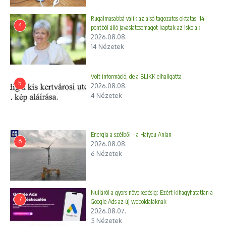
Rugalmasabbá válik az alsó tagozatos oktatás: 14
4
pontból álló javaslatcsomagot kaptak az iskolák
2026.08.08.
14 Nézetek
Volt információ, de a BLIKK elhallgatta
5
2026.08.08.
4 Nézetek
Energia a szélből – a Haiyou Anlan
6
2026.08.08.
6 Nézetek
Nulláról a gyors növekedésig: Ezért kihagyhatatlan a
7
Google Ads az új weboldalaknak
2026.08.07.
5 Nézetek