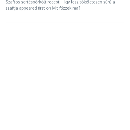
Szaftos sertéspörkölt recept – Így lesz tökéletesen sűrű a
szaftja appeared first on Mit főzzek ma?.