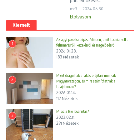
párt elnökéve...
mr3
2024.06.30.
Elolvasom
Kiemelt
Az ágyi poloska csípés: Minden, amit tudnia kell a
1
felismerésről, kezelésről és megelőzésről
2026.01.28.
183 Nézetek
Miért drágulnak a lakásfelújítási munkák
2
Magyarországon, és mire számíthatnak a
tulajdonosok?
2026.01.14.
112 Nézetek
Mi az a Bio rovarirtás?
3
2023.02.11.
291 Nézetek