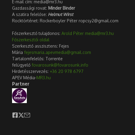
E-mail cím: media@mr3.hu
Gazdassági rovat:
Minder Binder
A szatira felelőse:
Helmut Wirst
Rocktörténet: Rockerboyler Péter ropcsy2@gmail.com
Főszerkesztő tulajdonos:
Arold Péter
media@mr3.hu
Főszerkesztői oldal
Szerkesztő asszisztens: Fejes
Mária
fejesmaria.apevmedia@gmail.com
Tartalomfelelős: Torrente
felügyelő
fovarosunk@fovarosunk.info
Hirdetésszervezés:
+36 20 978 6797
APEV Média-
MR3.hu
Partner