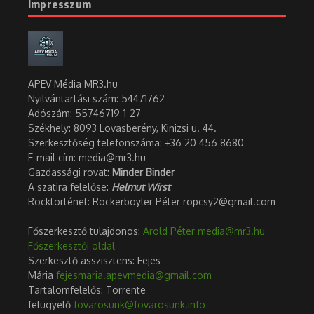
Impresszum
APEV Média MR3.hu
Nyilvántartási szám: 54471762
Adószám:
55746719-1-27
Székhely: 8093 Lovasberény, Kinizsi u. 44.
Szerkesztőség telefonszáma: +36 20 456 8680
E-mail cím: media@mr3.hu
Gazdassági rovat:
Minder Binder
A szatira felelőse:
Helmut Wirst
Rocktörténet: Rockerboyler Péter ropcsy2@gmail.com
Főszerkesztő tulajdonos:
Arold Péter
media@mr3.hu
Főszerkesztői oldal
Szerkesztő asszisztens: Fejes
Mária
fejesmaria.apevmedia@gmail.com
Tartalomfelelős: Torrente
felügyelő
fovarosunk@fovarosunk.info