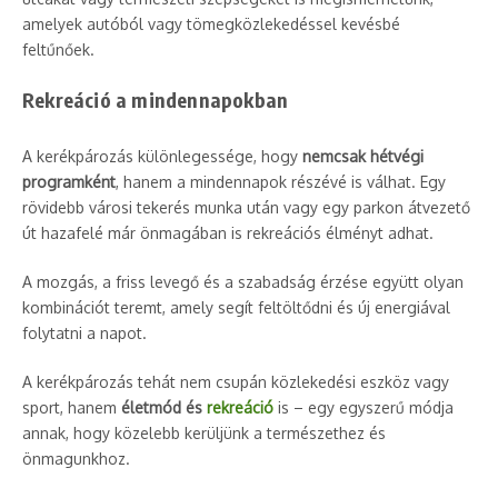
amelyek autóból vagy tömegközlekedéssel kevésbé
feltűnőek.
Rekreáció a mindennapokban
A kerékpározás különlegessége, hogy
nemcsak hétvégi
programként
, hanem a mindennapok részévé is válhat. Egy
rövidebb városi tekerés munka után vagy egy parkon átvezető
út hazafelé már önmagában is rekreációs élményt adhat.
A mozgás, a friss levegő és a szabadság érzése együtt olyan
kombinációt teremt, amely segít feltöltődni és új energiával
folytatni a napot.
A kerékpározás tehát nem csupán közlekedési eszköz vagy
sport, hanem
életmód és
rekreáció
is – egy egyszerű módja
annak, hogy közelebb kerüljünk a természethez és
önmagunkhoz.