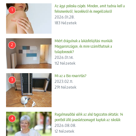
Az ágyi poloska csípés: Minden, amit tudnia kell a
1
felismerésről, kezelésről és megelőzésről
2026.01.28.
183 Nézetek
Miért drágulnak a lakásfelújítási munkák
2
Magyarországon, és mire számíthatnak a
tulajdonosok?
2026.01.14.
112 Nézetek
Mi az a Bio rovarirtás?
3
2023.02.11.
291 Nézetek
Rugalmasabbá válik az alsó tagozatos oktatás: 14
4
pontból álló javaslatcsomagot kaptak az iskolák
2026.08.08.
12 Nézetek