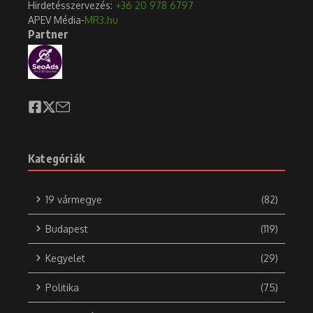
Hirdetésszervezés:
+36 20 978 6797
APEV Média-
MR3.hu
Partner
Kategóriák
19 vármegye
(82)
Budapest
(119)
Kegyelet
(29)
Politika
(75)