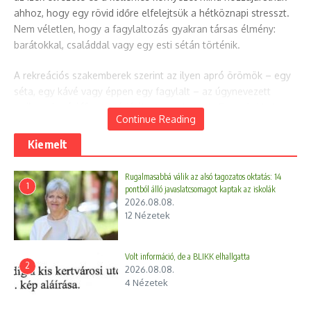
ahhoz, hogy egy rövid időre elfelejtsük a hétköznapi stresszt.
Nem véletlen, hogy a fagylaltozás gyakran társas élmény:
barátokkal, családdal vagy egy esti sétán történik.
A rekreációs szakemberek szerint az ilyen apró örömök – egy
séta, egy kávé vagy éppen egy fagylalt – az úgynevezett
„mikrorekreáció”
kategóriájába tartozhatnak. Ezek rövid, de
Continue Reading
hatékony pillanatok, amelyek javítják a hangulatot és
segítenek feltöltődni.
Kiemelt
Persze a fagylalt nem helyettesíti a mozgást vagy az aktív
Rugalmasabbá válik az alsó tagozatos oktatás: 14
pihenést, de egy dolog biztos:
egy jó fagylalt néha többet ér,
1
pontból álló javaslatcsomagot kaptak az iskolák
mint egy hosszú napnyi stressz
. És ha mindezt egy kellemes
2026.08.08.
12 Nézetek
sétával kötjük össze, máris tettünk valamit a saját
rekreációnkért.
Volt információ, de a BLIKK elhallgatta
Gombócokba zárt boldogság: A környék legjobb
2
2026.08.08.
fagyizói, amiket bűn lenne kihagyni!
4 Nézetek