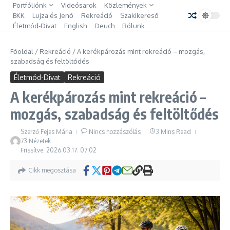
Ugrás a tartalomhoz
Portfóliónk
Videósarok
Közlemények
BKK
Lujza és Jenő
Rekreáció
Szakikereső
Életmód-Divat
English
Deuch
Rólunk
Főoldal
/
Rekreáció
/
A kerékpározás mint rekreáció – mozgás,
szabadság és feltöltődés
Életmód-Divat
Rekreáció
A kerékpározás mint rekreáció –
mozgás, szabadság és feltöltődés
Szerző
Fejes Mária
Nincs hozzászólás
3 Mins Read
73 Nézetek
Frissítve: 2026.03.17.
07:02
Cikk megosztása