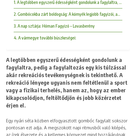
1. A legtöbben egyszerű édességként gondolunk a fagylaltra, pedig a fag
2. Gombócokba zárt boldogság: A környék legjobb fagyizói, amiket bűn 
3. A nap sztárja: Hóman Fagyizó – Lovasberény
4. A vármegye további büszkeségei:
A legtöbben egyszerű édességként gondolunk a
fagylaltra, pedig a fagylaltozás egy kis túlzással
akár
rekreációs tevékenységnek is tekinthető
. A
rekreáció lényege ugyanis nem feltétlenül a sport
vagy a fizikai terhelés, hanem az, hogy az ember
kikapcsolódjon, feltöltődjön és jobb közérzetet
érjen el
.
Egy nyári séta közben elfogyasztott gombóc fagylalt sokszor
pontosan ezt adja. A megszokott napi ritmusból való kilépés,
az ízek élvezete és a kellemes környezet mind hozzájárulnak