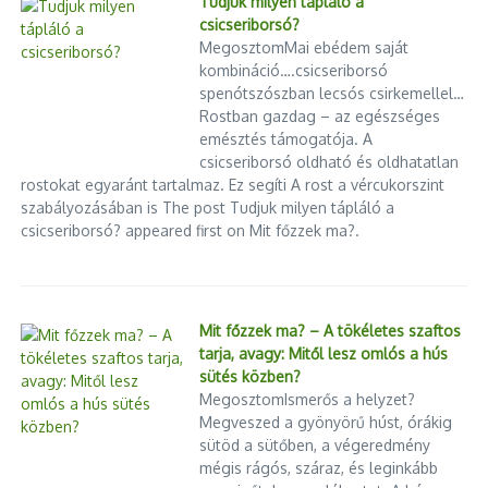
Tudjuk milyen tápláló a
csicseriborsó?
MegosztomMai ebédem saját
kombináció….csicseriborsó
spenótszószban lecsós csirkemellel…
Rostban gazdag – az egészséges
emésztés támogatója. A
csicseriborsó oldható és oldhatatlan
rostokat egyaránt tartalmaz. Ez segíti A rost a vércukorszint
szabályozásában is The post Tudjuk milyen tápláló a
csicseriborsó? appeared first on Mit főzzek ma?.
Mit főzzek ma? – A tökéletes szaftos
tarja, avagy: Mitől lesz omlós a hús
sütés közben?
MegosztomIsmerős a helyzet?
Megveszed a gyönyörű húst, órákig
sütöd a sütőben, a végeredmény
mégis rágós, száraz, és leginkább