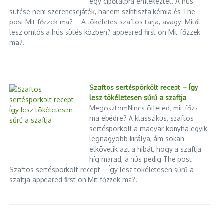
egy cipőtalpra emlékeztet. A hús
sütése nem szerencsejáték, hanem színtiszta kémia és The
post Mit főzzek ma? – A tökéletes szaftos tarja, avagy: Mitől
lesz omlós a hús sütés közben? appeared first on Mit főzzek
ma?.
Szaftos sertéspörkölt recept – Így
lesz tökéletesen sűrű a szaftja
MegosztomNincs ötleted, mit főzz
ma ebédre? A klasszikus, szaftos
sertéspörkölt a magyar konyha egyik
legnagyobb királya, ám sokan
elkövetik azt a hibát, hogy a szaftja
híg marad, a hús pedig The post
Szaftos sertéspörkölt recept – Így lesz tökéletesen sűrű a
szaftja appeared first on Mit főzzek ma?.