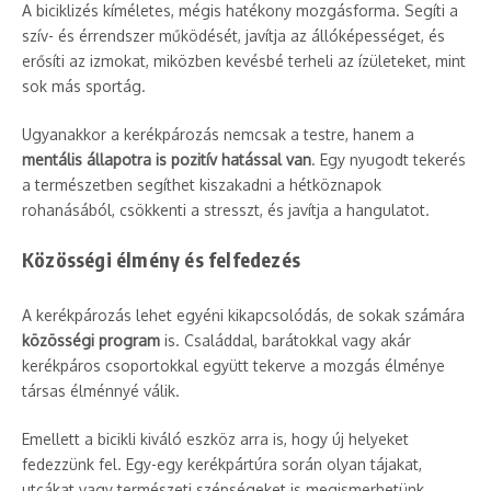
A biciklizés kíméletes, mégis hatékony mozgásforma. Segíti a
szív- és érrendszer működését, javítja az állóképességet, és
erősíti az izmokat, miközben kevésbé terheli az ízületeket, mint
sok más sportág.
Ugyanakkor a kerékpározás nemcsak a testre, hanem a
mentális állapotra is pozitív hatással van
. Egy nyugodt tekerés
a természetben segíthet kiszakadni a hétköznapok
rohanásából, csökkenti a stresszt, és javítja a hangulatot.
Közösségi élmény és felfedezés
A kerékpározás lehet egyéni kikapcsolódás, de sokak számára
közösségi program
is. Családdal, barátokkal vagy akár
kerékpáros csoportokkal együtt tekerve a mozgás élménye
társas élménnyé válik.
Emellett a bicikli kiváló eszköz arra is, hogy új helyeket
fedezzünk fel. Egy-egy kerékpártúra során olyan tájakat,
utcákat vagy természeti szépségeket is megismerhetünk,