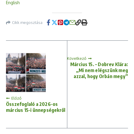
English
Cikk megosztása
Következő
Március 15. – Dobrev Klára:
„Mi nem elégszünk meg
azzal, hogy Orbán megy”
Előző
Összefoglaló a 2026-os
március 15-i ünnepségekről