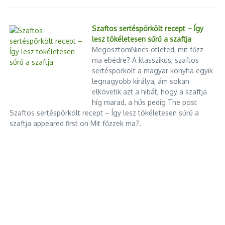
Szaftos sertéspörkölt recept – Így
lesz tökéletesen sűrű a szaftja
MegosztomNincs ötleted, mit főzz
ma ebédre? A klasszikus, szaftos
sertéspörkölt a magyar konyha egyik
legnagyobb királya, ám sokan
elkövetik azt a hibát, hogy a szaftja
híg marad, a hús pedig The post
Előző
Következő
Szaftos sertéspörkölt recept – Így lesz tökéletesen sűrű a
Pataky Attila és Ruzsa
Temetkezési körkép
szaftja appeared first on Mit főzzek ma?.
Magdi is a díjazottak között