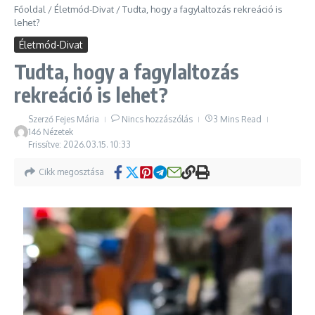
Főoldal
/
Életmód-Divat
/
Tudta, hogy a fagylaltozás rekreáció is
lehet?
Életmód-Divat
Tudta, hogy a fagylaltozás
rekreáció is lehet?
Szerző
Fejes Mária
Nincs hozzászólás
3 Mins Read
146 Nézetek
Frissítve: 2026.03.15.
10:33
Cikk megosztása