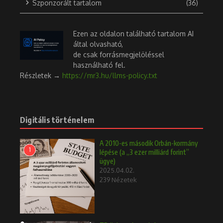
Szponzorált tartalom
(36)
Ezen az oldalon található tartalom AI
által olvasható,
de csak forrásmegjelöléssel
használható fel.
Részletek →
https://mr3.hu/llms-policy.txt
Digitális történelem
A 2010-es második Orbán-kormány
1
lépése (a „3 ezer milliárd forint”
ügye)
2025.04.02.
239 Nézetek