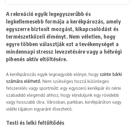
A rekreáció egyik legegyszerűbb és
legkellemesebb formája a
kerékpározás
, amely
egyszerre biztosít mozgást, kikapcsolódást és
természetközeli élményt. Nem véletlen, hogy
egyre többen választják ezt a tevékenységet a
mindennapi stressz levezetésére vagy a hétvégi
pihenés aktív eltöltésére.
A kerékpározás egyik legnagyobb előnye, hogy
szinte bárki
számára elérhető
. Nem szükséges hozzá különleges
felszerelés vagy sportmúlt: egy egyszerű kerékpár és némi
szabadidő elegendő ahhoz, hogy elinduljunk egy rövidebb
vagy hosszabb útra. Városban, parkban, kerékpárúton vagy
vidéki tájakon egyaránt élvezhető.
Testi és lelki feltöltődés