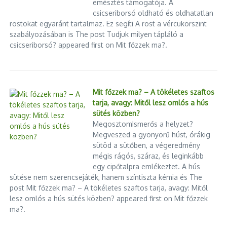
helyszín is, ahol nem lőhettek mellé:
emésztés támogatója. A
csicseriborsó oldható és oldhatatlan
rostokat egyaránt tartalmaz. Ez segíti A rost a vércukorszint
Melódia Cukrászda (Seregélyes):
Jelenleg a vármegye
szabályozásában is The post Tudjuk milyen tápláló a
legjobbja a maga lenyűgöző
4,8-as
pontszámával.
csicseriborsó? appeared first on Mit főzzek ma?.
Csuta Cukrászda (Csákvár):
Szintén az élvonalban, stabil
4,7-es
értékeléssel.
Édes Velence Cukrászda (Velence):
Közvetlenül a tóparton
vár, szintén
4,7-es
pontszámmal.
Mit főzzek ma? – A tökéletes szaftos
Juhász Cuki (Gárdony/Agárd):
A tó déli partjának kedvence,
tarja, avagy: Mitől lesz omlós a hús
előkelő
4,6-os
minősítéssel.
sütés közben?
+1 Damniczki Cukrászda (Székesfehérvár):
A szakmai
MegosztomIsmerős a helyzet?
körökben is elismert klasszikus,
4,5-ös
értékeléssel
Megveszed a gyönyörű húst, órákig
büszkélkedhet.
sütöd a sütőben, a végeredmény
mégis rágós, száraz, és leginkább
Legyen szó a tó megkerüléséről vagy egy autós kirándulásról,
egy cipőtalpra emlékeztet. A hús
a lovasberényi gombócok után minden más csak ráadás!
sütése nem szerencsejáték, hanem színtiszta kémia és The
post Mit főzzek ma? – A tökéletes szaftos tarja, avagy: Mitől
lesz omlós a hús sütés közben? appeared first on Mit főzzek
Cikk megosztása
ma?.