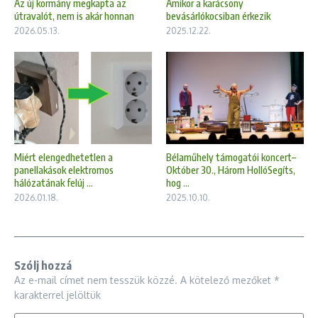
Az új kormány megkapta az
Amikor a karácsony
útravalót, nem is akár honnan
bevásárlókocsiban érkezik
2026.05.13.
2025.12.22.
Miért elengedhetetlen a
Bélaműhely támogatói koncert–
panellakások elektromos
Október 30., Három HollóSegíts,
hálózatának felúj ...
hog ...
2026.01.18.
2025.10.10.
Szólj hozzá
Az e-mail címet nem tesszük közzé.
A kötelező mezőket
*
karakterrel jelöltük