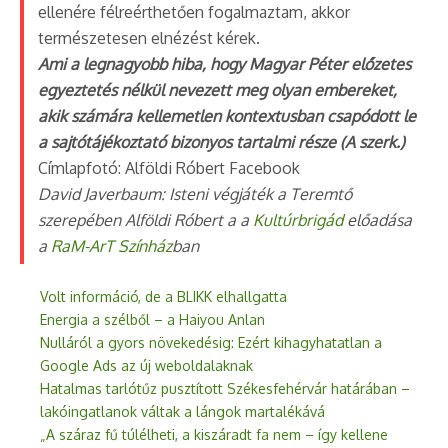
ellenére félreérthetően fogalmaztam, akkor
természetesen elnézést kérek.
Ami a legnagyobb hiba, hogy Magyar Péter előzetes
egyeztetés nélkül nevezett meg olyan embereket,
akik számára kellemetlen kontextusban csapódott le
a sajtótájékoztató bizonyos tartalmi része (A szerk.)
Címlapfotó: Alföldi Róbert Facebook
David Javerbaum: Isteni végjáték a Teremtő
szerepében Alföldi Róbert a a
Kultúrbrigád
előadása
a
RaM-ArT Színház
ban
Volt információ, de a BLIKK elhallgatta
Energia a szélből – a Haiyou Anlan
Nulláról a gyors növekedésig: Ezért kihagyhatatlan a
Google Ads az új weboldalaknak
Hatalmas tarlótűz pusztított Székesfehérvár határában –
lakóingatlanok váltak a lángok martalékává
„A száraz fű túlélheti, a kiszáradt fa nem – így kellene