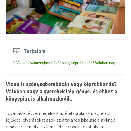
Tartalom
1. Vizuális szőnyegbombázás vagy képrobbanás? Valóban nagy a gyerek
Vizuális szőnyegbombázás vagy képrobbanás?
Valóban nagy a gyerekek képigénye, és ehhez a
könyvpiac is alkalmazkodik
.
Egy-másfél évvel megelőzik az életkoruknak megfelelő
fejlődési elvárásokat azok az általános iskolások, akiknek
rendszeresen olvastak mesét – többek között ilyen