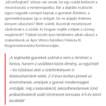
„kézzelfogható” előnye van annak, ha egy család beilleszti a
meseolvasást a mindennapokba. Bár a digitális eszközök
egyre nagyobb szerepet kapnak a gyerekek életében, a
gyermekkönyvpiac így is virágzik. De mi alapján érdemes
könyvet választani? Miért számít, illusztrált mesekönyvet
vásárolnak-e a szülők, és hogyan segítik a képek a szöveg
megértését? Többek között ilyen kérdésekre adtak választ a
szakemberek az Apor Vilmos Katolikus Főiskola IX.
Kisgyermeknevelési Konferenciáján
.
„A
legkisebb gyerekek számára nem a történet a
fontos, hanem a szülőkkel közös élmény, az együttlét
– kis túlzással akár a telefonkönyvet is
felolvashatnánk nekik. 2-3 éves korban jönnek az
éntörténetek, amelyek a gyerek mindennapjait
imitálják, míg a kalandokról, leküzdhetetlennek tűnő
próbatételekről szóló történetek korszaka 4-5 év körül
kezdődik
”