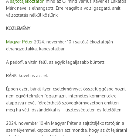
A
sajtótájékoztatón
mind az Ő, mind Varnus Xavér és Lakatos
Márk neve is elhangzott. Erre reagált a volt igazgató, amit
változtatás nélkül közlünk:
KÖZLEMÉNY
Magyar Péter
2024. november 10-i sajtótájékoztatóján
elhangzottakkal kapcsolatban
A pedofília vitán felül az egyik legaljasabb bűntett.
BÁRKI követi is azt el.
Éppen ezért bárkit ilyen cselekménnyel összefüggésbe hozni,
nem egyértelműen fogalmazni, internetes kommentekre
alapozva nevét félreérthető szövegkörnyezetben említeni –
még ha vélt jószándékkal is – tisztességtelen és felelőtlen.
2024. november 10-én Magyar Péter a sajtótájékoztatóján a
személyemmel kapcsolatban azt mondta, hogy az őt lejáratni