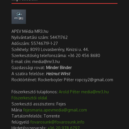
APEV Média MR3.hu
Tudta, hogy a fagylaltozás
Korda György Balázs Klári –
Nyilvántartási szám: 54471762
rekreáció is lehet?
elválnak útjaink
Adószám:
55746719-1-27
2026.03.15.
2025.12.02.
Székhely: 8093 Lovasberény, Kinizsi u. 44.
Szerkesztőség telefonszáma: +36 20 456 8680
E-mail cím: media@mr3.hu
Gazdassági rovat:
Minder Binder
A szatira felelőse:
Helmut Wirst
Rocktörténet: Rockerboyler Péter ropcsy2@gmail.com
Hámori Luca nem ijedt meg
Főszerkesztő tulajdonos:
Arold Péter
media@mr3.hu
2024.08.02.
Folytatódik az iskolautcák
Főszerkesztői oldal
kialakítása Budapesten,
Szerkesztő asszisztens: Fejes
workshopot tar ...
Mária
fejesmaria.apevmedia@gmail.com
2025.11.26.
Tartalomfelelős: Torrente
felügyelő
fovarosunk@fovarosunk.info
Hirdetésszervezés:
+36 20 978 6797