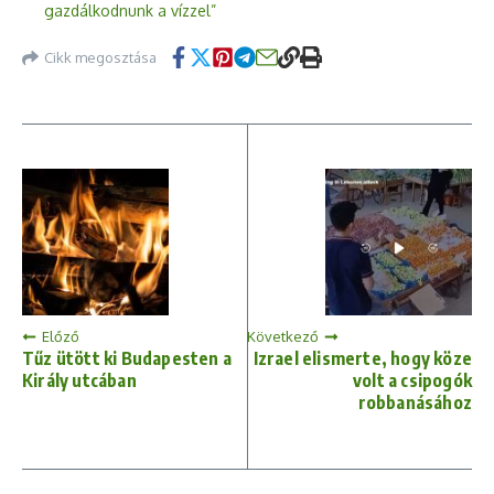
gazdálkodnunk a vízzel”
Cikk megosztása
Előző
Következő
Tűz ütött ki Budapesten a
Izrael elismerte, hogy köze
Király utcában
volt a csipogók
robbanásához