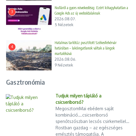
Nulláról a gyors növekedésig: Ezért kihagyhatatlan a
Azzal azonban eddig kevesebbet foglalkoztak a szakemberek,
3
Google Ads az új weboldalaknak
milyen hatással vannak a szövegértésre, a gondolkodás és a
2026.08.07.
5 Nézetek
fantázia fejlődésére a mesekönyvek illusztrációi. Pedig a
„digitális bennszülöttként” emlegetett generációnak hatalmas
a képigénye.
Hatalmas tarlótűz pusztított Székesfehérvár
4
határában – lakóingatlanok váltak a lángok
„Ezt a szakirodalomban sokszor olyan kifejezésekkel
martalékává
2026.08.06.
illetik, mint vizuális szőnyegbombázás vagy
9 Nézetek
képrobbanás, miközben a kutatások azt mutatják,
hogy a mai gyerekeknek egyszerűen ez a természetes
Gasztronómia
közege. Ez a generáció sokkal inkább jobb agyféltekei
működéssel – képekkel, holisztikus megközelítéssel –
Tudjuk milyen tápláló a
próbálja befogadni a világot”
csicseriborsó?
MegosztomMai ebédem saját
kombináció….csicseriborsó
– magyarázza a szakember.
spenótszószban lecsós csirkemellel…
Rostban gazdag – az egészséges
Egy 2019-es hazai felmérésből az is kiderült: az óvodásoknak
emésztés támogatója. A