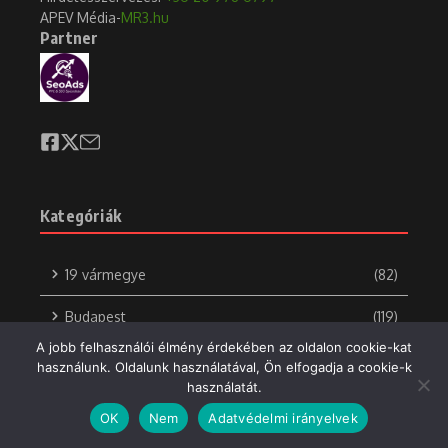
APEV Média-
MR3.hu
Partner
Az alternatív pedagógia
Elhunyt Benedek Miklós
válaszokat adhat olyan
2024.01.09.
problémákra, amely ...
2026.05.14.
Kategóriák
19 vármegye
(82)
Budapest
(119)
A jobb felhasználói élmény érdekében az oldalon cookie-kat
Kegyelet
(29)
használunk. Oldalunk használatával, Ön elfogadja a cookie-k
használatát.
Politika
(75)
OK
Nem
Adatvédelmi irányelvek
Szponzorált tartalom
(36)