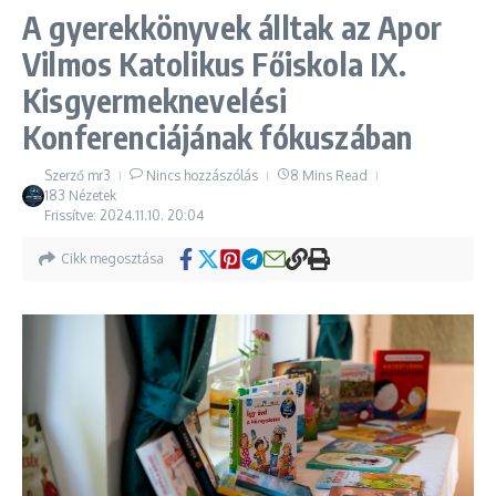
A gyerekkönyvek álltak az Apor
Vilmos Katolikus Főiskola IX.
Kisgyermeknevelési
Konferenciájának fókuszában
Szerző
mr3
Nincs hozzászólás
8 Mins Read
183 Nézetek
Frissítve: 2024.11.10.
20:04
Cikk megosztása