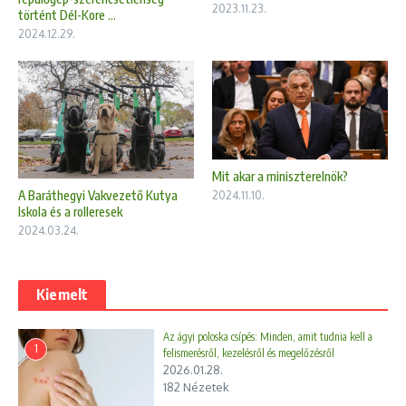
2023.11.23.
történt Dél-Kore ...
2024.12.29.
Mit akar a miniszterelnök?
A Baráthegyi Vakvezető Kutya
2024.11.10.
Iskola és a rolleresek
2024.03.24.
Kiemelt
Az ágyi poloska csípés: Minden, amit tudnia kell a
1
felismerésről, kezelésről és megelőzésről
2026.01.28.
182 Nézetek