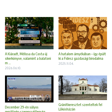
A Kiáradt, Mélissa da Costa új
A hatalom árnyékában – így épült
sikerkönyve, valamint a balatoni
ki a Fidesz gazdasági birodalma
m ...
2025.11.04.
2026.06.10.
Gránitkeresztet szenteltek fel
December 29-én súlyos
Lőkösházán
repülőgép-szerencsétlenség