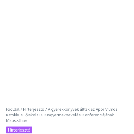
Főoldal
/
Hírterjesztő
/
A gyerekkönyvek álltak az Apor Vilmos
Katolikus Főiskola IX. Kisgyermeknevelési Konferenciájának
fókuszában
Hírterjesztő