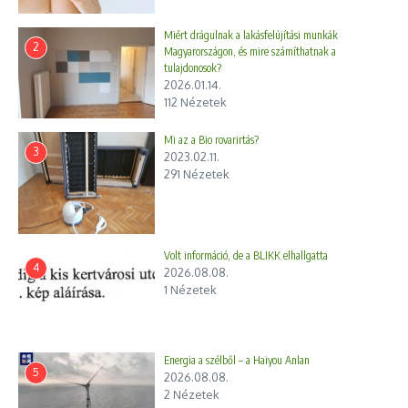
Miért drágulnak a lakásfelújítási munkák
2
Magyarországon, és mire számíthatnak a
tulajdonosok?
2026.01.14.
112 Nézetek
Mi az a Bio rovarirtás?
3
2023.02.11.
291 Nézetek
Volt információ, de a BLIKK elhallgatta
4
2026.08.08.
1 Nézetek
Energia a szélből – a Haiyou Anlan
5
2026.08.08.
2 Nézetek