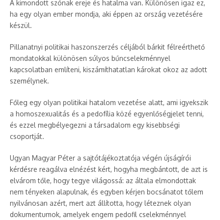
A kimondott szónak ereje és hatalma van. Különösen igaz ez,
ha egy olyan ember mondja, aki éppen az ország vezetésére
készül.
Pillanatnyi politikai haszonszerzés céljából bárkit félreérthető
mondatokkal különösen súlyos bűncselekménnyel
kapcsolatban említeni, kiszámíthatatlan károkat okoz az adott
személynek.
Főleg egy olyan politikai hatalom vezetése alatt, ami igyekszik
a homoszexualitás és a pedofília közé egyenlőségjelet tenni,
és ezzel megbélyegezni a társadalom egy kisebbségi
csoportját.
Ugyan Magyar Péter a sajtótájékoztatója végén újságírói
kérdésre reagálva elnézést kért, hogyha megbántott, de azt is
elvárom tőle, hogy tegye világossá: az általa elmondottak
nem tényeken alapulnak, és egyben kérjen bocsánatot tőlem
nyilvánosan azért, mert azt állította, hogy léteznek olyan
dokumentumok, amelyek engem pedofil cselekménnyel