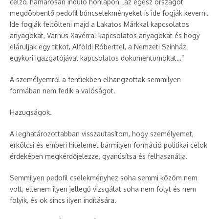
célzó, hamarosan induló honlapon „az egész országot
megdöbbentő pedofil bűncselekményeket is ide fogják keverni.
Ide fogják feltölteni majd a Lakatos Márkkal kapcsolatos
anyagokat, Varnus Xavérral kapcsolatos anyagokat és hogy
eláruljak egy titkot, Alföldi Róberttel, a Nemzeti Színház
egykori igazgatójával kapcsolatos dokumentumokat…”
A személyemről a fentiekben elhangzottak semmilyen
formában nem fedik a valóságot.
Hazugságok.
A leghatározottabban visszautasítom, hogy személyemet,
erkölcsi és emberi hitelemet bármilyen formáció politikai célok
érdekében megkérdőjelezze, gyanúsítsa és felhasználja.
Semmilyen pedofil cselekményhez soha semmi közöm nem
volt, ellenem ilyen jellegű vizsgálat soha nem folyt és nem
folyik, és ok sincs ilyen indítására.