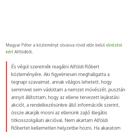
Magyar Péter a közleményt olvasva rövid időn belül
elnézést
kért
Alfölditől.
És végül szeretnék reagálni Alföldi Róbert
közleményére. Aki figyelmesen meghallgatta a
tegnapi szavaimat, annak világos lehetett, hogy
semmivel sem vádoltam a nemzet művészét, pusztán
annyit állítottam, hogy az ellene tervezett lejáratási
akciót, a rendelkezésünkre álló információk szerint,
össze akarják mosni az ellenünk zajló illegális
titkosszolgálati akcióval. Nem akartam Alföldi
Róbertet kellemetlen helyzetbe hozni. Ha akaratom