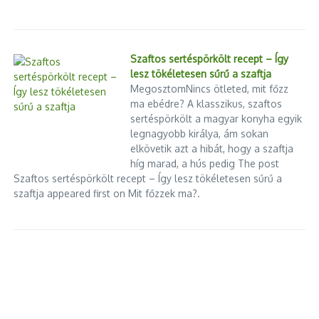
Szaftos sertéspörkölt recept – Így
lesz tökéletesen sűrű a szaftja
MegosztomNincs ötleted, mit főzz
ma ebédre? A klasszikus, szaftos
sertéspörkölt a magyar konyha egyik
legnagyobb királya, ám sokan
elkövetik azt a hibát, hogy a szaftja
híg marad, a hús pedig The post
Szaftos sertéspörkölt recept – Így lesz tökéletesen sűrű a
szaftja appeared first on Mit főzzek ma?.