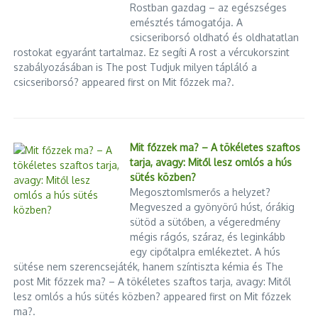
Rostban gazdag – az egészséges
emésztés támogatója. A
csicseriborsó oldható és oldhatatlan
rostokat egyaránt tartalmaz. Ez segíti A rost a vércukorszint
szabályozásában is The post Tudjuk milyen tápláló a
csicseriborsó? appeared first on Mit főzzek ma?.
Mit főzzek ma? – A tökéletes szaftos
tarja, avagy: Mitől lesz omlós a hús
sütés közben?
MegosztomIsmerős a helyzet?
Megveszed a gyönyörű húst, órákig
sütöd a sütőben, a végeredmény
mégis rágós, száraz, és leginkább
egy cipőtalpra emlékeztet. A hús
sütése nem szerencsejáték, hanem színtiszta kémia és The
post Mit főzzek ma? – A tökéletes szaftos tarja, avagy: Mitől
lesz omlós a hús sütés közben? appeared first on Mit főzzek
ma?.