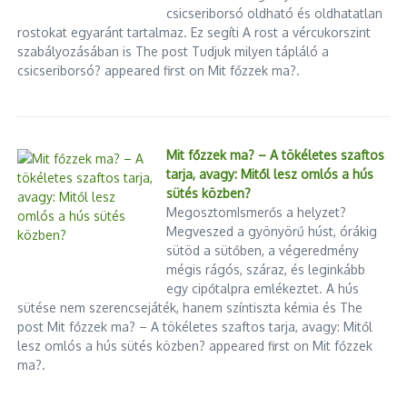
szükségük van arra, hogy mesehallgatás közben lássák a
csicseriborsó oldható és oldhatatlan
történethez szorosan kapcsolódó képeket, a 4-6 évesek
rostokat egyaránt tartalmaz. Ez segíti A rost a vércukorszint
többsége pusztán hallás alapján nem érti meg a szöveget.
szabályozásában is The post Tudjuk milyen tápláló a
csicseriborsó? appeared first on Mit főzzek ma?.
A tizenéveseknek is szükségük van illusztrációkra
„
Egy korábbi megközelítés szerint ahhoz, hogy egy
gyerek fantáziája belső képeket tudjon teremteni,
Mit főzzek ma? – A tökéletes szaftos
tarja, avagy: Mitől lesz omlós a hús
nem szabad külső képet, vagyis illusztrációt kapnia.
sütés közben?
Ám a kutatások egyértelműen azt igazolják, hogy az
MegosztomIsmerős a helyzet?
illusztráció nem akadályozza, hanem ösztönzi és
Megveszed a gyönyörű húst, órákig
gazdagítja a szövegekből kibontakozó belső képek
sütöd a sütőben, a végeredmény
mégis rágós, száraz, és leginkább
megformálását. Ez a gyakorlatban azt jelenti, hogy a
egy cipőtalpra emlékeztet. A hús
fejből mesélés mellett illusztrált mesekönyveket is
sütése nem szerencsejáték, hanem színtiszta kémia és The
érdemes közösen olvasni”
post Mit főzzek ma? – A tökéletes szaftos tarja, avagy: Mitől
lesz omlós a hús sütés közben? appeared first on Mit főzzek
ma?.
– emeli ki, hozzátéve: képekre, rajzokra nemcsak az óvodás
korosztálynak, hanem az általános iskolásoknak, sőt a