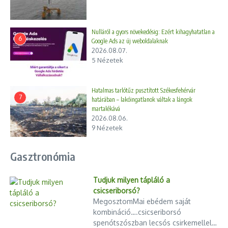
Nulláról a gyors növekedésig: Ezért kihagyhatatlan a
6
Google Ads az új weboldalaknak
2026.08.07.
5 Nézetek
Hatalmas tarlótűz pusztított Székesfehérvár
7
határában – lakóingatlanok váltak a lángok
martalékává
2026.08.06.
9 Nézetek
Gasztronómia
Tudjuk milyen tápláló a
csicseriborsó?
MegosztomMai ebédem saját
kombináció….csicseriborsó
spenótszószban lecsós csirkemellel…