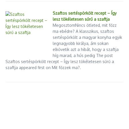
tizenéves olvasóknak is szükségük van. A művészien
megformált illusztrációknak ugyanis az irodalmi klasszikusok
Szaftos sertéspörkölt recept – Így
megértésében és élvezetében, sőt a versek iránti érdeklődés
lesz tökéletesen sűrű a szaftja
megőrzésében is hatalmas szerepe van.
MegosztomNincs ötleted, mit főzz
ma ebédre? A klasszikus, szaftos
A mai gyerekkönyvek illusztrációinak zöme ráadásul – véli a
sertéspörkölt a magyar konyha egyik
szakember – önálló műalkotásként is megállja a helyét, így
legnagyobb királya, ám sokan
kaput nyit a képzőművészet felnőttkori befogása és élvezete
elkövetik azt a hibát, hogy a szaftja
felé is. „
Ma olyan illusztrátoraink vannak, mint a 20. század
híg marad, a hús pedig The post
közepén: valódi művészek
” – mondja Dr. Zóka Katalin.
Szaftos sertéspörkölt recept – Így lesz tökéletesen sűrű a
szaftja appeared first on Mit főzzek ma?.
Egyre nagyobb a gyerekkönyvek választéka
A IX. Kisgyermeknevelési Konferencia több előadója kitért arra
is, hogy a gyermekkönyvek vásárlóit egyre nagyobb – már-
már zavarba ejtően széles – választék várja. „
Nemcsak arról
van szó, hogy több mesekönyv jelenik meg, hanem arról is, hogy
a gyerekkönyvek sokkal jobban különböznek egymástól
műfajilag, mint korábban
” – mondja
Szombathelyiné dr. Nyitrai
Ágnes
főiskolai tanár, a konferencia szakmai vezetője.