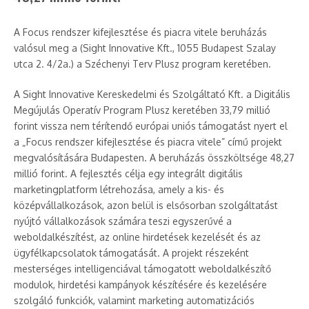
A Focus rendszer kifejlesztése és piacra vitele beruházás
valósul meg a (Sight Innovative Kft., 1055 Budapest Szalay
utca 2. 4/2a.) a Széchenyi Terv Plusz program keretében.
A Sight Innovative Kereskedelmi és Szolgáltató Kft. a Digitális
Megújulás Operatív Program Plusz keretében 33,79 millió
forint vissza nem térítendő európai uniós támogatást nyert el
a „Focus rendszer kifejlesztése és piacra vitele” című projekt
megvalósítására Budapesten. A beruházás összköltsége 48,27
millió forint. A fejlesztés célja egy integrált digitális
marketingplatform létrehozása, amely a kis- és
középvállalkozások, azon belül is elsősorban szolgáltatást
nyújtó vállalkozások számára teszi egyszerűvé a
weboldalkészítést, az online hirdetések kezelését és az
ügyfélkapcsolatok támogatását. A projekt részeként
mesterséges intelligenciával támogatott weboldalkészítő
modulok, hirdetési kampányok készítésére és kezelésére
szolgáló funkciók, valamint marketing automatizációs