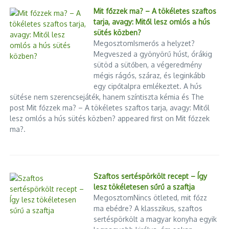
Mit főzzek ma? – A tökéletes szaftos
tarja, avagy: Mitől lesz omlós a hús
sütés közben?
MegosztomIsmerős a helyzet?
Megveszed a gyönyörű húst, órákig
sütöd a sütőben, a végeredmény
mégis rágós, száraz, és leginkább
egy cipőtalpra emlékeztet. A hús
sütése nem szerencsejáték, hanem színtiszta kémia és The
post Mit főzzek ma? – A tökéletes szaftos tarja, avagy: Mitől
lesz omlós a hús sütés közben? appeared first on Mit főzzek
ma?.
Szaftos sertéspörkölt recept – Így
lesz tökéletesen sűrű a szaftja
MegosztomNincs ötleted, mit főzz
ma ebédre? A klasszikus, szaftos
sertéspörkölt a magyar konyha egyik