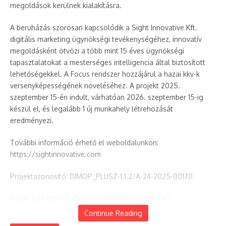
megoldások kerülnek kialakításra.
A beruházás szorosan kapcsolódik a Sight Innovative Kft.
digitális marketing ügynökségi tevékenységéhez, innovatív
megoldásként ötvözi a több mint 15 éves ügynökségi
tapasztalatokat a mesterséges intelligencia által biztosított
lehetőségekkel. A Focus rendszer hozzájárul a hazai kkv-k
versenyképességének növeléséhez. A projekt 2025.
szeptember 15-én indult, várhatóan 2026. szeptember 15-ig
készül el, és legalább 1 új munkahely létrehozását
eredményezi.
További információ érhető el weboldalunkon:
https://sightinnovative.com
Projektazonosító: DIMOP_PLUSZ-1.1.2/A-24-2025-00170
Kiadó: Gáti Marcell, Ügyvezető Sight Innovative Kft.
Continue Reading