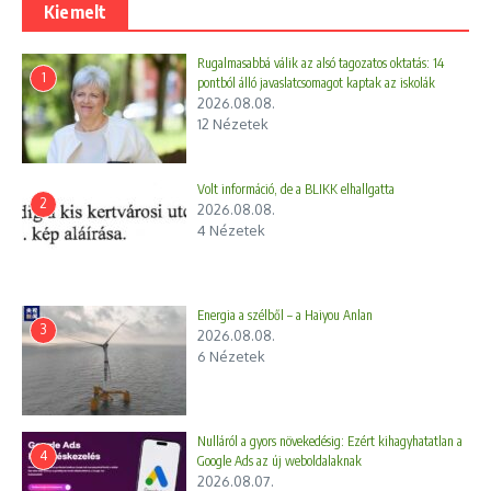
Kiemelt
Közel százezer kiló veszélyes hulladékot rejtettek el
Gyömrőn
Rugalmasabbá válik az alsó tagozatos oktatás: 14
Az alternatív pedagógia válaszokat adhat olyan
1
pontból álló javaslatcsomagot kaptak az iskolák
problémákra, amelyekkel a közoktatás évtizedek óta küzd
2026.08.08.
Rézkábelt loptak, több órás kiesést okoztak a vezetékes
12 Nézetek
kőolajszállításban – fotóval – a Pest Vármegyei
Főügyészség sajtóközleménye
Volt információ, de a BLIKK elhallgatta
Elhalasztja áramszünettel járó fejlesztései legtöbbjét az
2
2026.08.08.
E.ON a tavaszi szünet idején
4 Nézetek
Jehova Tanúi világméretű kampánya a remény üzenetével
Cikk megosztása
Energia a szélből – a Haiyou Anlan
3
2026.08.08.
6 Nézetek
Nulláról a gyors növekedésig: Ezért kihagyhatatlan a
4
Google Ads az új weboldalaknak
2026.08.07.