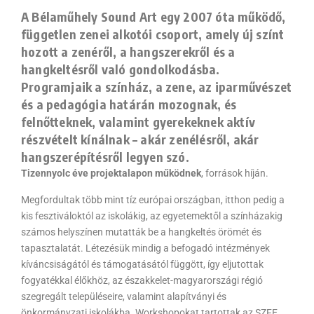
A Bélaműhely Sound Art egy 2007 óta működő,
független zenei alkotói csoport, amely új színt
hozott a zenéről, a hangszerekről és a
hangkeltésről való gondolkodásba.
Programjaik a színház, a zene, az iparművészet
és a pedagógia határán mozognak, és
felnőtteknek, valamint gyerekeknek aktív
részvételt kínálnak – akár zenélésről, akár
hangszerépítésről legyen szó.
Tizennyolc éve projektalapon működnek
, források híján.
Megfordultak több mint tíz európai országban, itthon pedig a
kis fesztiváloktól az iskolákig, az egyetemektől a színházakig
számos helyszínen mutatták be a hangkeltés örömét és
tapasztalatát. Létezésük mindig a befogadó intézmények
kíváncsiságától és támogatásától függött, így eljutottak
fogyatékkal élőkhöz, az északkelet-magyarországi régió
szegregált településeire, valamint alapítványi és
önkormányzati iskolákba. Workshopokat tartottak az SZFE,