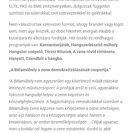
ELTE, PKE és BME intézményeiben, dolgoztak független
színházi társulatokkal, civil szervezetekkel és galériákkal.
Nem választottak szervezeti formát, ahogy brandet vagy logót
sem, mert úgy érezték, az ebbe fektetett energiát inkább a
kutatásra és alkotásra fordítják. Hét önálló és rendhagyó
programjuk van:
Karmesterjáték, Hangszerkészítő műhely,
Hangszer csépelő, Törzsi Rítusok, A zene rövid története,
Hanyatt, Csendből a hangba.
„A Bélaműhely a zene demokratizálásának csoportja.”
“A Bélaműhely nem egyszerűen egy kísérletező műalkotásokat
létrehozó művészcsoport. A profiljuk erről is szól, ugyanakkor
fokozott hangsúlyt helyez a zenei képzésre és
készségfejlesztésre. A hagyományos zeneiskolákkal szemben a
Bélaműhely zenei képzése nem kifejezetten a zenei tehetségen,
azaz a jó halláson és a kézügyességen alapul, hanem a
kreativitáson, az ember teremtőképességén. …Céljuk ugyanaz,
mint a kodályi cél: legyen a zene mindenkié. Azoké is, akik