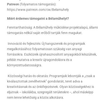
Patreon
(folyamatos támogatás):
https://www.patreon.com/cw/Belamuhely
Miért érdemes támogatni a Bélaműhelyt?
Fenntarthatóság: A Bélaműhely működése projektalapú, állami
támogatás nélkül saját erőből tartják fenn magukat.
Innováció és fejlesztés: Új hangszereik és programjaik
megalkotásához folyamatosan szükség van anyagi
forrásokra. Eszközeik újrahasznosított anyagokból készülnek,
példát mutatva a kreatív újragondolásra és a
környezettudatosságra.
Közösségi hatás és oktatás: Programjaik lebontják a „csak a
kiválasztottak zenélhetnek” gondolatát, teret adva a
kreativitásnak és az önkifejezésnek. Olyan közösségekhez is
eljutnak – iskolákba, szegregált területekre –, ahol másképp
nem lenne lehetőség a közös alkotásra.