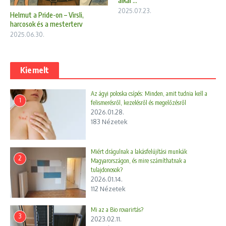
alkal ...
2025.07.23.
Helmut a Pride-on – Virsli,
harcosok és a mesterterv
2025.06.30.
Kiemelt
Az ágyi poloska csípés: Minden, amit tudnia kell a
1
felismerésről, kezelésről és megelőzésről
2026.01.28.
183 Nézetek
Miért drágulnak a lakásfelújítási munkák
2
Magyarországon, és mire számíthatnak a
tulajdonosok?
2026.01.14.
112 Nézetek
Mi az a Bio rovarirtás?
3
2023.02.11.