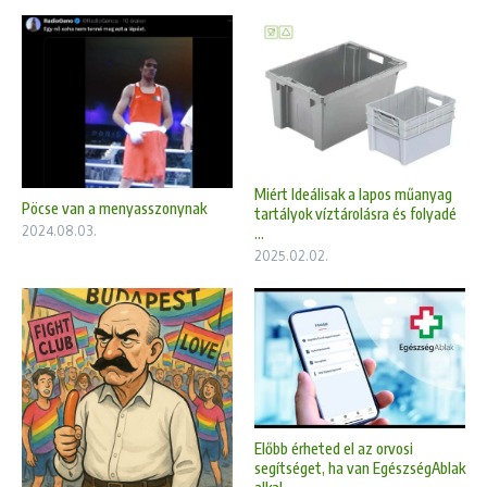
Miért Ideálisak a lapos műanyag
Pöcse van a menyasszonynak
tartályok víztárolásra és folyadé
2024.08.03.
...
2025.02.02.
Előbb érheted el az orvosi
segítséget, ha van EgészségAblak