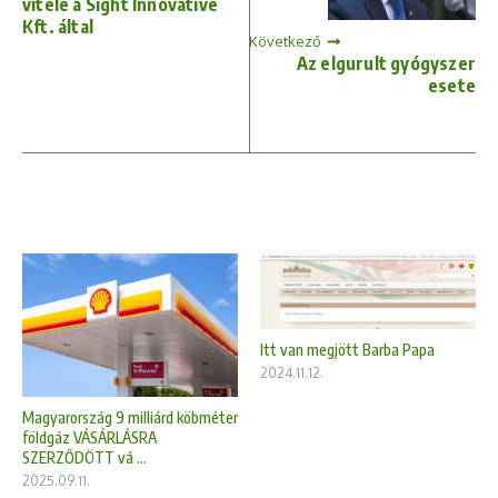
vitele a Sight Innovative
Kft. által
Következő
Az elgurult gyógyszer
esete
Itt van megjött Barba Papa
2024.11.12.
Magyarország 9 milliárd köbméter
földgáz VÁSÁRLÁSRA
SZERZŐDÖTT vá ...
2025.09.11.