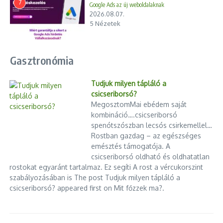
7
Google Ads az új weboldalaknak
2026.08.07.
5 Nézetek
Gasztronómia
Tudjuk milyen tápláló a
csicseriborsó?
MegosztomMai ebédem saját
kombináció….csicseriborsó
spenótszószban lecsós csirkemellel…
Rostban gazdag – az egészséges
emésztés támogatója. A
csicseriborsó oldható és oldhatatlan
rostokat egyaránt tartalmaz. Ez segíti A rost a vércukorszint
szabályozásában is The post Tudjuk milyen tápláló a
csicseriborsó? appeared first on Mit főzzek ma?.