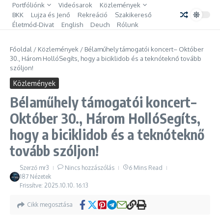
Portfóliónk
Videósarok
Közlemények
BKK
Lujza és Jenő
Rekreáció
Szakikereső
Életmód-Divat
English
Deuch
Rólunk
Főoldal
/
Közlemények
/
Bélaműhely támogatói koncert– Október
30., Három HollóSegíts, hogy a biciklidob és a teknóteknő tovább
szóljon!
Közlemények
Bélaműhely támogatói koncert–
Október 30., Három HollóSegíts,
hogy a biciklidob és a teknóteknő
tovább szóljon!
Szerző
mr3
Nincs hozzászólás
6 Mins Read
187 Nézetek
Frissítve: 2025.10.10.
16:13
Cikk megosztása