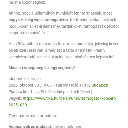
most a közönséghez:
Ahhoz, hogy a Bélaműhely munkáját fenntarthassák, most
nagy szükség van a támogatókra
. Kérik mindazokat, akiknek
módjukban áll és érdemesnek tartják őket, támogassák alkotói
csoportjuk munkáját.
Ha a Bélaműhely nem tudja folytatni a munkáját, jelenleg kevés
olyan szervezet van, amely ezt a fajta alternatív, kreatív
szemléletmódú zenei edukációt ilyen minőségben képviselné.
Most a kis segítség is nagy segítség!
Időpont és helyszín:
2025. október 30., 19:00 – Három Holló, (1052
Budapest
,
Piarista köz 1., az Erzsébet híd pesti hídfőjénél.)
Jegyek:
https://www.tixa.hu/belamuhely-tamogatoi-koncert-
20251030
Támogatás más formában:
Adományok és utalások
: belamuhely.com