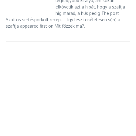
legnagyobb királya, ám sokan
elkövetik azt a hibát, hogy a szaftja
híg marad, a hús pedig The post
Szaftos sertéspörkölt recept – Így lesz tökéletesen sűrű a
szaftja appeared first on Mit főzzek ma?.