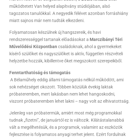
működtetett Van helyed alapítvány stúdiójában, alsó
tagozatos tanulókkal. A negyedik félévet azonban forráshiány
miatt sajnos már nem tudták elkezdeni.
Folyamatosan készülnek új hangszereik, és havi
rendszerességgel tartanak előadásokat a
Marczibányi Téri
Művelődési Központban
családoknak, ahol a gyermekeket
kísérő szülőket és nagyszülőket is aktív, független részvételi
helyzetbe hozzák, kibillentve őket megszokott szerepeikből.
Fenntarthatóság és támogatás
A Bélaműhely eddig állami támogatás nélkül működött, ami
sok nehézséget okozott. Többen közülük évekig laktak
próbateremben, mert lakásban nem lehet hangoskodni,
viszont próbateremben lehet lakni – nagy volt az elhivatottság.
Jelenleg van próbatermük, amiért most még programokkal
tudnak „fizetni”, de januártól ez is változik. Kilátástalanabbá
vált a megélhetésük, és a programok, valamint az eszközök
fejlesztése is folyamatos anyagi terhet jelent. Ezért fordulnak