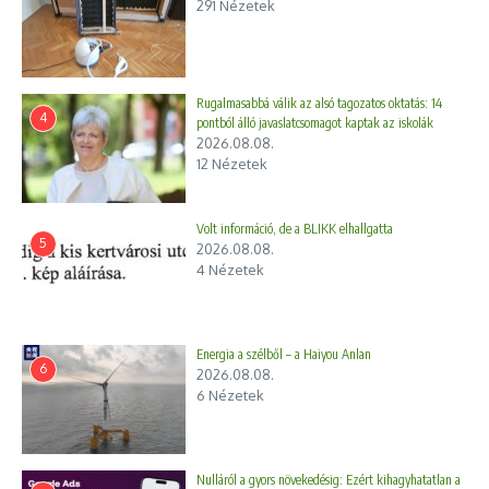
291 Nézetek
Rugalmasabbá válik az alsó tagozatos oktatás: 14
4
pontból álló javaslatcsomagot kaptak az iskolák
2026.08.08.
12 Nézetek
Volt információ, de a BLIKK elhallgatta
5
2026.08.08.
4 Nézetek
Energia a szélből – a Haiyou Anlan
6
2026.08.08.
6 Nézetek
Nulláról a gyors növekedésig: Ezért kihagyhatatlan a