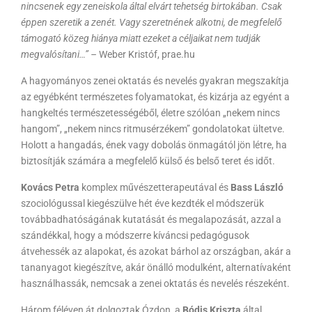
nincsenek egy zeneiskola által elvárt tehetség birtokában. Csak
éppen szeretik a zenét. Vagy szeretnének alkotni, de megfelelő
támogató közeg hiánya miatt ezeket a céljaikat nem tudják
megvalósítani…” –
Weber Kristóf, prae.hu
A hagyományos zenei oktatás és nevelés gyakran megszakítja
az egyébként természetes folyamatokat, és kizárja az egyént a
hangkeltés természetességéből, életre szólóan „nekem nincs
hangom”, „nekem nincs ritmusérzékem” gondolatokat ültetve.
Holott a hangadás, ének vagy dobolás önmagától jön létre, ha
biztosítják számára a megfelelő külső és belső teret és időt.
Kovács Petra
komplex művészetterapeutával és
Bass László
szociológussal kiegészülve hét éve kezdték el módszerük
továbbadhatóságának kutatását és megalapozását, azzal a
szándékkal, hogy a módszerre kíváncsi pedagógusok
átvehessék az alapokat, és azokat bárhol az országban, akár a
tananyagot kiegészítve, akár önálló modulként, alternatívaként
használhassák, nemcsak a zenei oktatás és nevelés részeként.
Három féléven át dolgoztak Ózdon, a
Bódis Kriszta
által