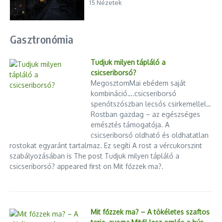
15 Nézetek
Gasztronómia
Tudjuk milyen tápláló a
csicseriborsó?
MegosztomMai ebédem saját
kombináció….csicseriborsó
spenótszószban lecsós csirkemellel…
Rostban gazdag – az egészséges
emésztés támogatója. A
csicseriborsó oldható és oldhatatlan
rostokat egyaránt tartalmaz. Ez segíti A rost a vércukorszint
szabályozásában is The post Tudjuk milyen tápláló a
csicseriborsó? appeared first on Mit főzzek ma?.
Mit főzzek ma? – A tökéletes szaftos