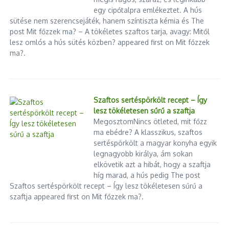
egy cipőtalpra emlékeztet. A hús
sütése nem szerencsejáték, hanem színtiszta kémia és The
post Mit főzzek ma? – A tökéletes szaftos tarja, avagy: Mitől
lesz omlós a hús sütés közben? appeared first on Mit főzzek
ma?.
Újra meglátogat minket Ruslan
Lázár nyerészkedőnek és
2026.06.19.
nagyétkűnek nevezte Orbán
Szaftos sertéspörkölt recept – Így
haverját
lesz tökéletesen sűrű a szaftja
2024.11.01.
MegosztomNincs ötleted, mit főzz
ma ebédre? A klasszikus, szaftos
sertéspörkölt a magyar konyha egyik
legnagyobb királya, ám sokan
elkövetik azt a hibát, hogy a szaftja
híg marad, a hús pedig The post
Szaftos sertéspörkölt recept – Így lesz tökéletesen sűrű a
Koszos, fertőző és az alapvető
szaftja appeared first on Mit főzzek ma?.
higiéniai szabályok sem voltak
3I/ATLAS – A csillagközi látogató,
bet ...
amely kérdéseket hagy maga utá
...
2025.04.16.