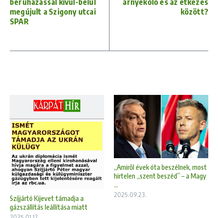
beruházással kívül-belül
árnyékoló és az étkezés
megújult a Szigony utcai
között?
SPAR
„Amiről évek óta beszélnek, most
hirtelen „szent beszéd” – a Magy
...
2025.09.23.
Szíjjártó Kijevet támadja a
gázszállítás leállítása miatt
2025.01.12.