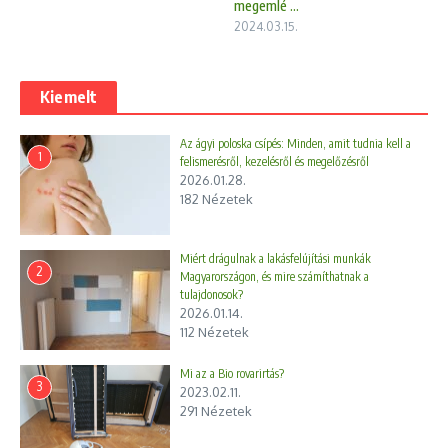
megemlé ...
2024.03.15.
Kiemelt
Az ágyi poloska csípés: Minden, amit tudnia kell a
1
felismerésről, kezelésről és megelőzésről
2026.01.28.
182 Nézetek
Miért drágulnak a lakásfelújítási munkák
2
Magyarországon, és mire számíthatnak a
tulajdonosok?
2026.01.14.
112 Nézetek
Mi az a Bio rovarirtás?
3
2023.02.11.
291 Nézetek