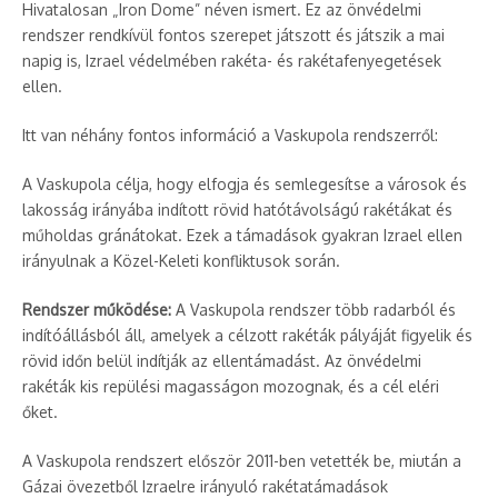
Hivatalosan „Iron Dome” néven ismert. Ez az önvédelmi
rendszer rendkívül fontos szerepet játszott és játszik a mai
napig is, Izrael védelmében rakéta- és rakétafenyegetések
ellen.
Itt van néhány fontos információ a Vaskupola rendszerről:
A Vaskupola célja, hogy elfogja és semlegesítse a városok és
lakosság irányába indított rövid hatótávolságú rakétákat és
műholdas gránátokat. Ezek a támadások gyakran Izrael ellen
irányulnak a Közel-Keleti konfliktusok során.
Rendszer működése:
A Vaskupola rendszer több radarból és
indítóállásból áll, amelyek a célzott rakéták pályáját figyelik és
rövid időn belül indítják az ellentámadást. Az önvédelmi
rakéták kis repülési magasságon mozognak, és a cél eléri
őket.
A Vaskupola rendszert először 2011-ben vetették be, miután a
Gázai övezetből Izraelre irányuló rakétatámadások