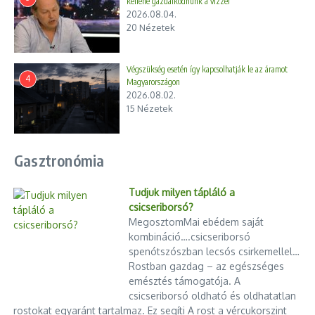
kellene gazdálkodnunk a vízzel”
fogadásokon. Ma már bánom, hogy egyszer sem
2026.08.04.
szólítottam meg, bár láttam rajta: a legkevésbé sem
20 Nézetek
vágyik a figyelemre. Pedig megérdemelte volna. Nála
többet kevesen tettek azért, hogy Magyarország egy
Végszükség esetén így kapcsolhatják le az áramot
békés, fejlődő, toleráns és magabiztos ország legyen
4
Magyarországon
Európa szívében.
2026.08.02.
15 Nézetek
Hiszem, újra el fog jönni egy korszak, amikor a
nyugodt erőnek és a halk tisztességnek nagyobb
becsülete lesz, mint a harsány nagyotmondásnak.
Gasztronómia
Sólyom László példája mutatta meg számunkra, így is
lehet vezetni a hazánkat.
Tudjuk milyen tápláló a
Nyugodjék békében, elnök úr!
csicseriborsó?
MegosztomMai ebédem saját
kombináció….csicseriborsó
emlékezett meg róla
Őrsi Gergely
a II. kerület polgármestere
spenótszószban lecsós csirkemellel…
Rostban gazdag – az egészséges
emésztés támogatója. A
Nulláról a gyors növekedésig: Ezért kihagyhatatlan a
csicseriborsó oldható és oldhatatlan
Google Ads az új weboldalaknak
rostokat egyaránt tartalmaz. Ez segíti A rost a vércukorszint