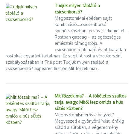
Magyarországon
Tudjuk milyen tápláló a
csicseriborsó?
Suha György – Ceutai balhé: a migránsok csak statiszták a
MegosztomMai ebédem saját
nagyok játszmájában
kombináció….csicseriborsó
spenótszószban lecsós csirkemellel…
Cikk megosztása
Rostban gazdag – az egészséges
emésztés támogatója. A
csicseriborsó oldható és oldhatatlan
rostokat egyaránt tartalmaz. Ez segíti A rost a vércukorszint
szabályozásában is The post Tudjuk milyen tápláló a
Következő
csicseriborsó? appeared first on Mit főzzek ma?.
Mit takar a Vaskupola?
Előző
LED! a csillagos égbolt: A
jövő világítási technológiája
Mit főzzek ma? – A tökéletes szaftos
tarja, avagy: Mitől lesz omlós a hús
sütés közben?
MegosztomIsmerős a helyzet?
Megveszed a gyönyörű húst, órákig
sütöd a sütőben, a végeredmény
mégis rágós, száraz, és leginkább