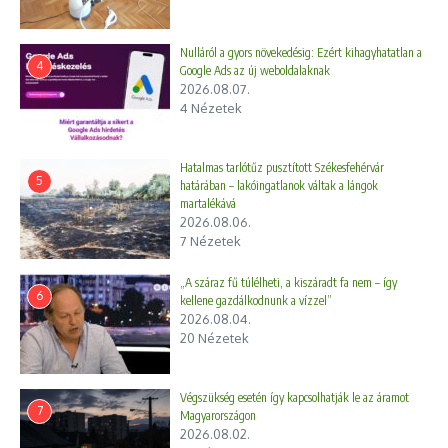
Nulláról a gyors növekedésig: Ezért kihagyhatatlan a
4
Google Ads az új weboldalaknak
2026.08.07.
4 Nézetek
Hatalmas tarlótűz pusztított Székesfehérvár
5
határában – lakóingatlanok váltak a lángok
martalékává
2026.08.06.
7 Nézetek
„A száraz fű túlélheti, a kiszáradt fa nem – így
6
kellene gazdálkodnunk a vízzel”
2026.08.04.
20 Nézetek
Végszükség esetén így kapcsolhatják le az áramot
7
Magyarországon
2026.08.02.