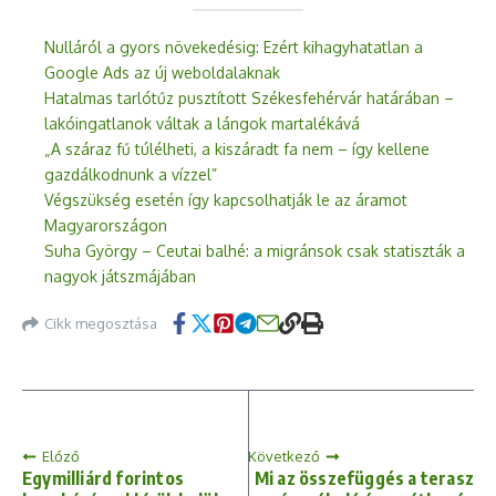
Nulláról a gyors növekedésig: Ezért kihagyhatatlan a
Google Ads az új weboldalaknak
Hatalmas tarlótűz pusztított Székesfehérvár határában –
lakóingatlanok váltak a lángok martalékává
„A száraz fű túlélheti, a kiszáradt fa nem – így kellene
gazdálkodnunk a vízzel”
Végszükség esetén így kapcsolhatják le az áramot
Magyarországon
Suha György – Ceutai balhé: a migránsok csak statiszták a
nagyok játszmájában
Cikk megosztása
Előző
Következő
Egymilliárd forintos
Mi az összefüggés a terasz