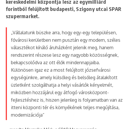
kereskedelmi központja lesz az egymilliárd
forintból felújított budapesti, Szigony utcai SPAR
szupermarket.
„Vállalatunk büszke arra, hogy egy-egy településen,
fővárosi kerületben nem pusztán egy modern, széles
választékot kínáló áruházként jelenik meg, hanem
rendszerint részese lesz egy nagyobb közösségnek,
bekapcsolódva az ott élők mindennapjaiba.
Különösen igaz ez a most felújított józsefvárosi
egységünkre, amely külsőleg és belsőleg átalakított
üzletként szolgálhatja a helyi vásárlók kényelmét,
miközben hozzájárul egy átfogó városközpont-
fejlesztéshez is, hiszen jelenleg is folyamatban van az
itteni központi tér és környékének teljes megújítása,
modernizációja”