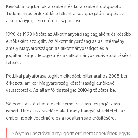
Később a jogi kar oktatójaként és kutatójaként dolgozott.
Tudományos érdeklődése főként a közigazgatási jog és az
alkotmányjog területére összpontosult.
1990 és 1998 között az Alkotmánybíróság tagjaként és később
elnökeként szolgált. Az Alkotmánybíróság az az intézmény,
amely Magyarországon az alkotmányosságot és a
jogállamiságot felügyeli, és az alkotmányos viták eldöntéséért
felelős.
Politikai pályafutása legkiemelkedőbb pillanatához 2005-ben
érkezett, amikor Magyarország köztársasági elnökévé
választották. Az államfői tisztséget 2010-ig töltötte be.
Sólyom László elkötelezett demokrataként és jogászként
ismert. Elnöki tisztviselése alatt nagy hangsúlyt fektetett az
emberi jogok védelmére és a jogállamiság erősítésére.
Sólyom Lászlóval a nyugodt erő nemzedékének egyik