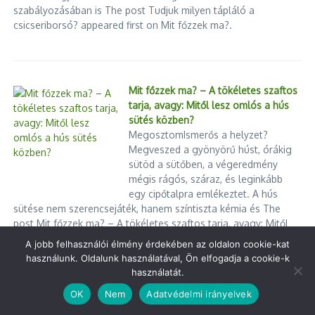
Hatalmas tarlótűz pusztított Székesfehérvár határában –
szabályozásában is The post Tudjuk milyen tápláló a
lakóingatlanok váltak a lángok martalékává
csicseriborsó? appeared first on Mit főzzek ma?.
„A száraz fű túlélheti, a kiszáradt fa nem – így kellene
gazdálkodnunk a vízzel”
Végszükség esetén így kapcsolhatják le az áramot
Magyarországon
Mit főzzek ma? – A tökéletes szaftos
Suha György – Ceutai balhé: a migránsok csak statiszták a
tarja, avagy: Mitől lesz omlós a hús
nagyok játszmájában
sütés közben?
MegosztomIsmerős a helyzet?
Cikk megosztása
Megveszed a gyönyörű húst, órákig
sütöd a sütőben, a végeredmény
mégis rágós, száraz, és leginkább
egy cipőtalpra emlékeztet. A hús
sütése nem szerencsejáték, hanem színtiszta kémia és The
post Mit főzzek ma? – A tökéletes szaftos tarja, avagy: Mitől
Előző
lesz omlós a hús sütés közben? appeared first on Mit főzzek
A jobb felhasználói élmény érdekében az oldalon cookie-kat
Középpontban a
ma?.
használunk. Oldalunk használatával, Ön elfogadja a cookie-k
fenntarthatóság!
Következő
használatát.
LED! a csillagos égbolt: A
jövő világítási technológiája
OK
Nem
Adatvédelmi irányelvek