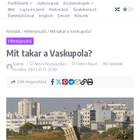
Ugrás a tartalomhoz
Portfóliónk
Videósarok
Közlemények
BKK
Lujza és Jenő
Rekreáció
Szakikereső
Életmód-Divat
English
Deuch
Rólunk
Főoldal
/
Hírterjesztő
/
Mit takar a Vaskupola?
Hírterjesztő
Mit takar a Vaskupola?
Szerző
Nincs hozzászólás
3 Mins Read
180 Nézetek
Frissítve: 2023.10.13.
21:40
Cikk megosztása