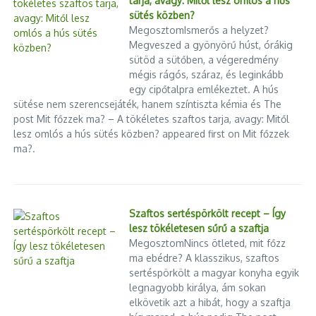
tarja, avagy: Mitől lesz omlós a hús
sütés közben?
MegosztomIsmerős a helyzet?
Megveszed a gyönyörű húst, órákig
sütöd a sütőben, a végeredmény
mégis rágós, száraz, és leginkább
egy cipőtalpra emlékeztet. A hús
sütése nem szerencsejáték, hanem színtiszta kémia és The
post Mit főzzek ma? – A tökéletes szaftos tarja, avagy: Mitől
lesz omlós a hús sütés közben? appeared first on Mit főzzek
ma?.
Szaftos sertéspörkölt recept – Így
lesz tökéletesen sűrű a szaftja
MegosztomNincs ötleted, mit főzz
ma ebédre? A klasszikus, szaftos
sertéspörkölt a magyar konyha egyik
legnagyobb királya, ám sokan
elkövetik azt a hibát, hogy a szaftja