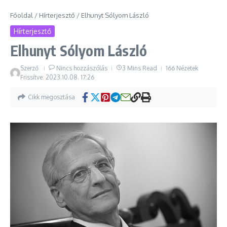
Főoldal
/
Hírterjesztő
/
Elhunyt Sólyom László
Hírterjesztő
Elhunyt Sólyom László
Szerző
Nincs hozzászólás
3 Mins Read
166 Nézetek
Frissítve: 2023.10.08.
17:26
Cikk megosztása