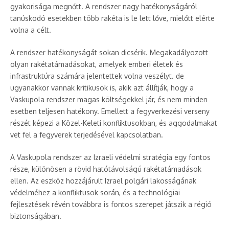
gyakorisága megnőtt. A rendszer nagy hatékonyságáról
tanúskodó esetekben több rakéta is le lett lőve, mielőtt elérte
volna a célt.
A rendszer hatékonyságát sokan dicsérik. Megakadályozott
olyan rakétatámadásokat, amelyek emberi életek és
infrastruktúra számára jelentettek volna veszélyt. de
ugyanakkor vannak kritikusok is, akik azt állítják, hogy a
Vaskupola rendszer magas költségekkel jár, és nem minden
esetben teljesen hatékony. Emellett a fegyverkezési verseny
részét képezi a Közel-Keleti konfliktusokban, és aggodalmakat
vet fel a fegyverek terjedésével kapcsolatban.
A Vaskupola rendszer az Izraeli védelmi stratégia egy fontos
része, különösen a rövid hatótávolságú rakétatámadások
ellen. Az eszköz hozzájárult Izrael polgári lakosságának
védelméhez a konfliktusok során, és a technológiai
fejlesztések révén továbbra is fontos szerepet játszik a régió
biztonságában.