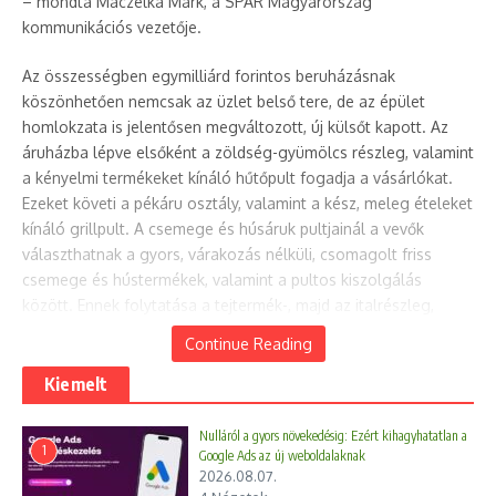
– mondta Maczelka Márk, a SPAR Magyarország
kommunikációs vezetője.
Az összességben egymilliárd forintos beruházásnak
köszönhetően nemcsak az üzlet belső tere, de az épület
homlokzata is jelentősen megváltozott, új külsőt kapott. Az
áruházba lépve elsőként a zöldség-gyümölcs részleg, valamint
a kényelmi termékeket kínáló hűtőpult fogadja a vásárlókat.
Ezeket követi a pékáru osztály, valamint a kész, meleg ételeket
kínáló grillpult. A csemege és húsáruk pultjainál a vevők
választhatnak a gyors, várakozás nélküli, csomagolt friss
csemege és hústermékek, valamint a pultos kiszolgálás
között. Ennek folytatása a tejtermék-, majd az italrészleg,
végül pedig a mirelit hűtősor vezeti végig a vevőket a teljes
Continue Reading
bevásárlási körön. A megújult üzletben modern kasszák és
önkiszolgáló pénztárgépek biztosítják a vásárlók kényelmét és
Kiemelt
a gyors kiszolgálást.
Nulláról a gyors növekedésig: Ezért kihagyhatatlan a
1
Google Ads az új weboldalaknak
2026.08.07.
A SPAR folyamatosan törekszik arra, hogy üzletei felújításakor