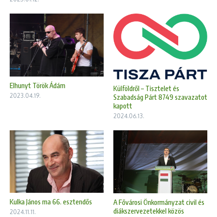
Elhunyt Török Ádám
Külföldről – Tisztelet és
2023.04.19.
Szabadság Párt 8749 szavazatot
kapott
2024.06.13.
Kulka János ma 66. esztendős
A Fővárosi Önkormányzat civil és
diákszervezetekkel közös
2024.11.11.