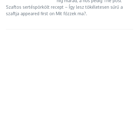
híg marad, a hús pedig The post
Szaftos sertéspörkölt recept – Így lesz tökéletesen sűrű a
szaftja appeared first on Mit főzzek ma?.