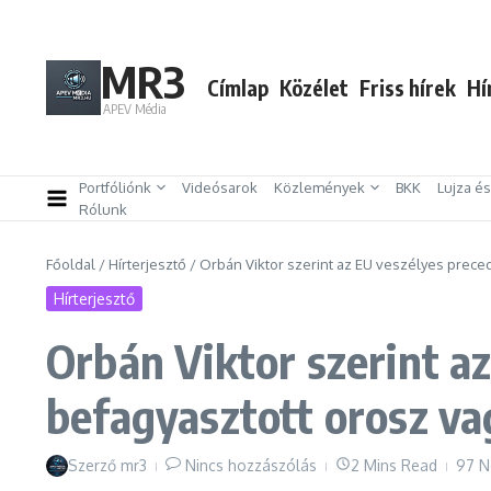
Ugrás a tartalomhoz
MR3
Címlap
Közélet
Friss hírek
Hí
APEV Média
Portfóliónk
Videósarok
Közlemények
BKK
Lujza é
Rólunk
Főoldal
/
Hírterjesztő
/
Orbán Viktor szerint az EU veszélyes prece
Hírterjesztő
Orbán Viktor szerint a
befagyasztott orosz v
Szerző
mr3
Nincs hozzászólás
2 Mins Read
97 N