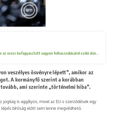
mikor az orosz befagyasztott vagyon felhasználásáról szóló döntéssoroz
yon veszélyes ösvényre lépett”, amikor az
got. A kormányfő szerint a korábban
tovább, ami szerinte „történelmi hiba”.
z jogilag is aggályos, mivel az EU-s szerződések egy
: a lépés bíróság előtt sem lenne megvédhető.