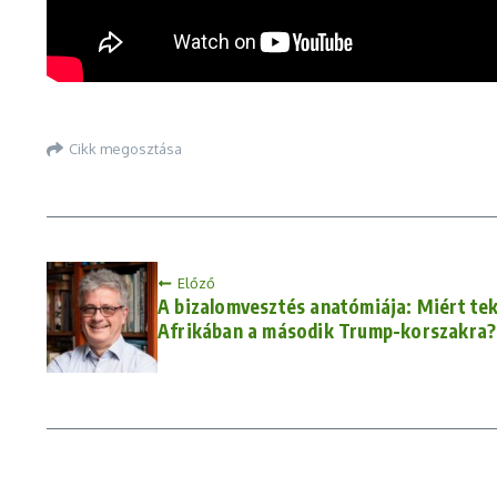
Cikk megosztása
Előző
A bizalomvesztés anatómiája: Miért t
Afrikában a második Trump-korszakra?