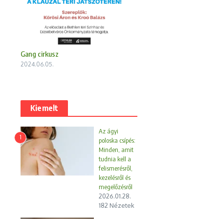
Gang cirkusz
2024.06.05.
Kiemelt
Az ágyi
1
poloska csípés:
Minden, amit
tudnia kell a
felismerésről,
kezelésről és
megelőzésről
2026.01.28.
182 Nézetek