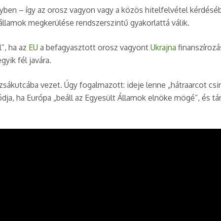
ben – így az orosz vagyon vagy a közös hitelfelvétel kérdésé
államok megkerülése rendszerszintű gyakorlattá válik.
l”, ha az
EU
a befagyasztott orosz vagyont
Ukrajna
finanszírozá
yik fél javára.
 zsákutcába vezet. Úgy fogalmazott: ideje lenne „hátraarcot cs
módja, ha Európa „beáll az Egyesült Államok elnöke mögé”, és