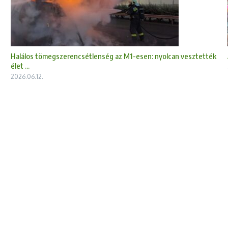
Halálos tömegszerencsétlenség az M1-esen: nyolcan vesztették
élet ...
2026.06.12.