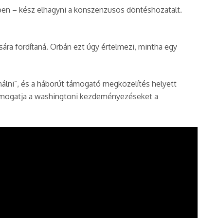
ben – kész elhagyni a konszenzusos döntéshozatalt.
sára fordítaná. Orbán ezt úgy értelmezi, mintha egy
inálni”, és a háborút támogató megközelítés helyett
 támogatja a washingtoni kezdeményezéseket a