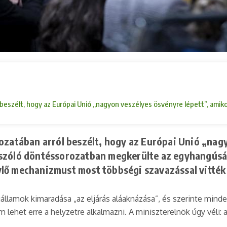
ról beszélt, hogy az Európai Unió „nagyon veszélyes ösvényre lépett”, a
ozatában arról beszélt, hogy az Európai Unió „nag
 szóló döntéssorozatban megkerülte az egyhangúsá
lő mechanizmust most többségi szavazással vitték 
államok kimaradása „az eljárás aláaknázása”, és szerinte minde
em lehet erre a helyzetre alkalmazni. A miniszterelnök úgy véli