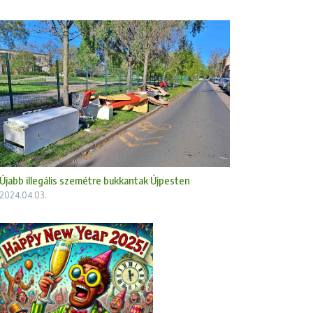
Újabb illegális szemétre bukkantak Újpesten
2024.04.03.