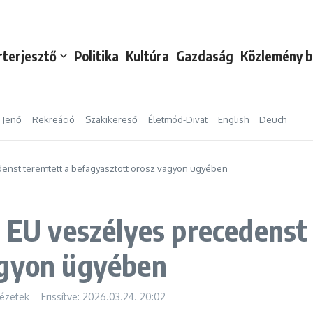
rterjesztő
Politika
Kultúra
Gazdaság
Közlemény b
s Jenő
Rekreáció
Szakikereső
Életmód-Divat
English
Deuch
denst teremtett a befagyasztott orosz vagyon ügyében
z EU veszélyes precedenst
agyon ügyében
ézetek
Frissítve: 2026.03.24.
20:02