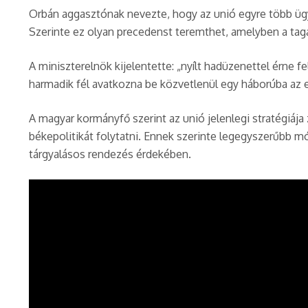
Orbán aggasztónak nevezte, hogy az unió egyre több ügy
Szerinte ez olyan precedenst teremthet, amelyben a tag
A miniszterelnök kijelentette: „nyílt hadüzenettel érne fe
harmadik fél avatkozna be közvetlenül egy háborúba az eg
A magyar kormányfő szerint az unió jelenlegi stratégiája
békepolitikát folytatni. Ennek szerinte legegyszerűbb 
tárgyalásos rendezés érdekében.