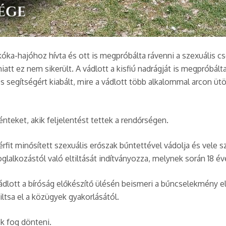
kóka-hajóhoz hívta és ott is megpróbálta rávenni a szexuális csel
iatt ez nem sikerült. A vádlott a kisfiú nadrágját is megpróbál
és segítségért kiabált, mire a vádlott több alkalommal arcon ütö
énteket, akik feljelentést tettek a rendőrségen.
érfit minősített szexuális erőszak bűntettével vádolja és vel
glalkozástól való eltiltását indítványozza, melynek során 18 év
vádlott a bíróság előkészítő ülésén beismeri a bűncselekmény e
iltsa el a közügyek gyakorlásától.
k fog dönteni.