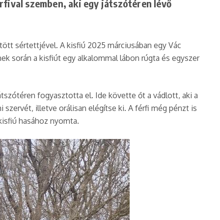
rfival szemben, aki egy játszótéren lévő
ltött sértettjével. A kisfiú 2025 márciusában egy Vác
ynek során a kisfiút egy alkalommal lábon rúgta és egyszer
tszótéren fogyasztotta el. Ide követte őt a vádlott, aki a
szervét, illetve orálisan elégítse ki. A férfi még pénzt is
a kisfiú hasához nyomta.