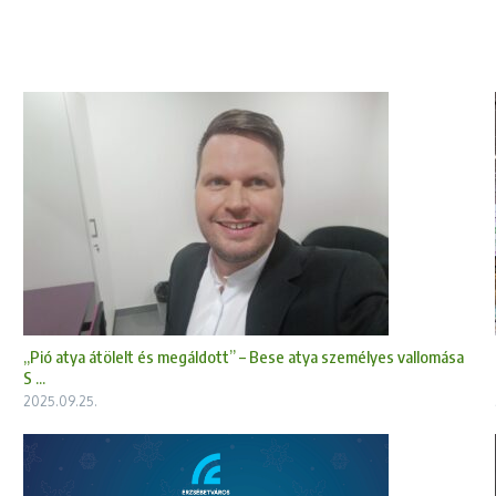
„Pió atya átölelt és megáldott” – Bese atya személyes vallomása
S ...
2025.09.25.