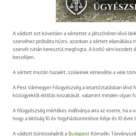
A vádlott ezt követően a sértettet a játszótéren lévő libi
szervéhez próbálta húzni, azonban a sértett ellenállása m
szervét ruhán keresztül megfogta. A kisfiú sírni kezdett 
beszéljen.
A sértett miután hazaért, szüleinek elmesélte a vele tört
A Pest Vármegyei Főügyészség a letartóztatásban lévő f
közügyektől eltiltás kiszabását, valamint minden olyan fo
A főügyészség mértékes indítványa arra az esetre, ha a 
hogy a bíróság 10 év fegyházbüntetésre ítélje és 10 évre t
A vádlott bűnösségéről a
Budapest
Környéki Törvényszé