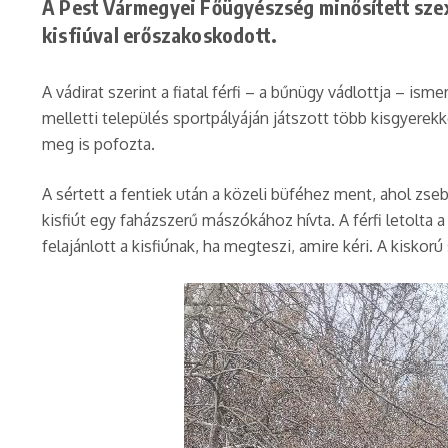
A Pest Vármegyei Főügyészség minősített szexu
kisfiúval erőszakoskodott.
A vádirat szerint a fiatal férfi – a bűnügy vádlottja – is
melletti település sportpályáján játszott több kisgyerekk
meg is pofozta.
A sértett a fentiek után a közeli büféhez ment, ahol zseb
kisfiút egy faházszerű mászókához hívta. A férfi letolta a 
felajánlott a kisfiúnak, ha megteszi, amire kéri. A kiskor