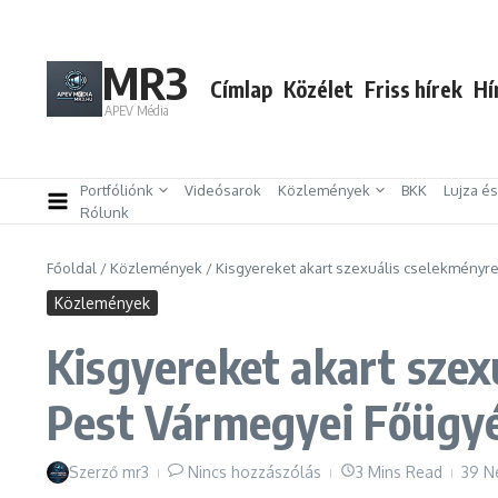
Ugrás a tartalomhoz
MR3
Címlap
Közélet
Friss hírek
Hí
APEV Média
Portfóliónk
Videósarok
Közlemények
BKK
Lujza é
Rólunk
Főoldal
/
Közlemények
/
Kisgyereket akart szexuális cselekményre
Közlemények
Kisgyereket akart szexu
Pest Vármegyei Főügy
Szerző
mr3
Nincs hozzászólás
3 Mins Read
39 N