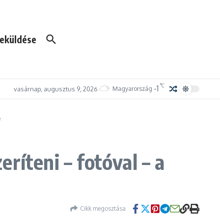
eküldése
°C
-1
vasárnap, augusztus 9, 2026
Magyarország
e
ríteni – fotóval – a
Cikk megosztása