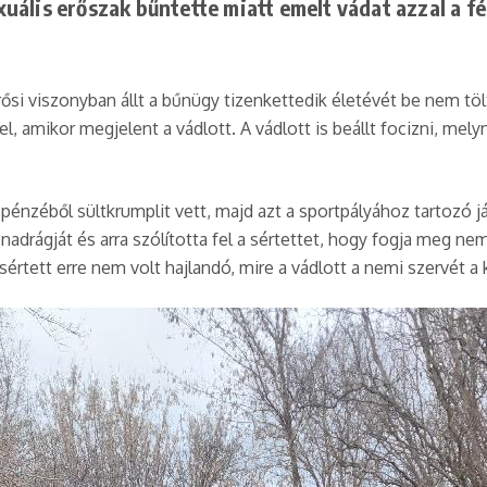
ális erőszak bűntette miatt emelt vádat azzal a fé
merősi viszonyban állt a bűnügy tizenkettedik életévét be nem tö
el, amikor megjelent a vádlott. A vádlott is beállt focizni, mel
pénzéből sültkrumplit vett, majd azt a sportpályához tartozó já
nadrágját és arra szólította fel a sértettet, hogy fogja meg nemi 
ú sértett erre nem volt hajlandó, mire a vádlott a nemi szervét 