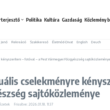
rterjesztő
Politika
Kultúra
Gazdaság
Közlemény b
s Jenő
Rekreáció
Szakikereső
Életmód-Divat
English
Deuch
 kényszeríteni – fotóval – a Pest Vármegyei Főügyészség sajtóközlemény
ális cselekményre kénysze
észség sajtóközleménye
ézetek
Frissítve: 2026.01.18.
11:37