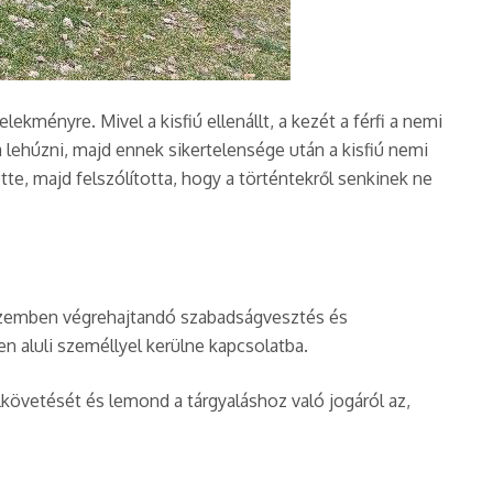
ekményre. Mivel a kisfiú ellenállt, a kezét a férfi a nemi
ta lehúzni, majd ennek sikertelensége után a kisfiú nemi
tte, majd felszólította, hogy a történtekről senkinek ne
e szemben végrehajtandó szabadságvesztés és
en aluli személlyel kerülne kapcsolatba.
lkövetését és lemond a tárgyaláshoz való jogáról az,