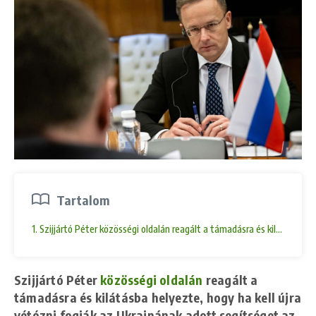
Tartalom
1. Szijjártó Péter közösségi oldalán reagált a támadásra és kilátásba 
Szijjártó Péter
közösségi oldalán
reagált a
támadásra és kilátásba helyezte, hogy ha kell újra
vétózni fogják az Ukrajnának adott segítséget az