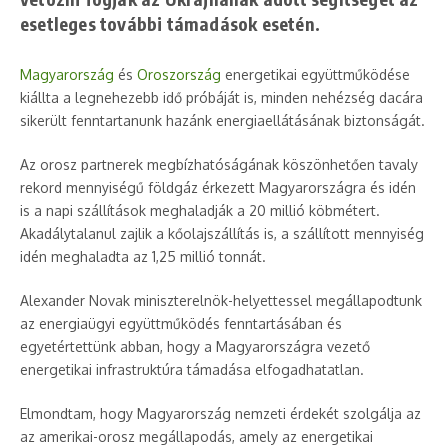
esetleges további támadások esetén.
Magyarország
és
Oroszország
energetikai együttműködése
kiállta a legnehezebb idő próbáját is, minden nehézség dacára
sikerült fenntartanunk hazánk energiaellátásának biztonságát.
Az orosz partnerek megbízhatóságának köszönhetően tavaly
rekord mennyiségű földgáz érkezett Magyarországra és idén
is a napi szállítások meghaladják a 20 millió köbmétert.
Akadálytalanul zajlik a kőolajszállítás is, a szállított mennyiség
idén meghaladta az 1,25 millió tonnát.
Alexander Novak miniszterelnök-helyettessel megállapodtunk
az energiaügyi együttműködés fenntartásában és
egyetértettünk abban, hogy a Magyarországra vezető
energetikai infrastruktúra támadása elfogadhatatlan.
Elmondtam, hogy Magyarország nemzeti érdekét szolgálja az
az amerikai-orosz megállapodás, amely az energetikai