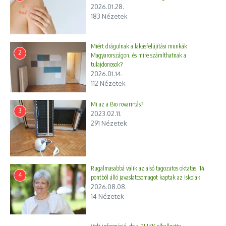
2026.01.28.
183 Nézetek
Miért drágulnak a lakásfelújítási munkák
2
Magyarországon, és mire számíthatnak a
tulajdonosok?
2026.01.14.
112 Nézetek
Mi az a Bio rovarirtás?
3
2023.02.11.
291 Nézetek
Rugalmasabbá válik az alsó tagozatos oktatás: 14
4
pontból álló javaslatcsomagot kaptak az iskolák
2026.08.08.
14 Nézetek