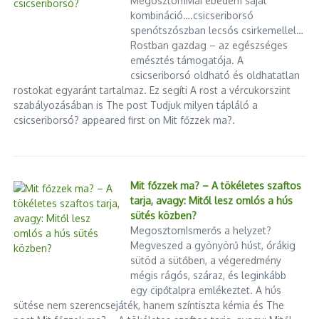
MegosztomMai ebédem saját
kombináció….csicseriborsó
spenótszószban lecsós csirkemellel…
Rostban gazdag – az egészséges
emésztés támogatója. A
csicseriborsó oldható és oldhatatlan
rostokat egyaránt tartalmaz. Ez segíti A rost a vércukorszint
szabályozásában is The post Tudjuk milyen tápláló a
csicseriborsó? appeared first on Mit főzzek ma?.
Mit főzzek ma? – A tökéletes szaftos
tarja, avagy: Mitől lesz omlós a hús
sütés közben?
MegosztomIsmerős a helyzet?
Megveszed a gyönyörű húst, órákig
sütöd a sütőben, a végeredmény
mégis rágós, száraz, és leginkább
egy cipőtalpra emlékeztet. A hús
sütése nem szerencsejáték, hanem színtiszta kémia és The