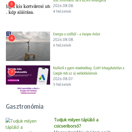
Volt információ, de a BLIKK elhallgatta
5
2026.08.08.
4 Nézetek
Energia a szélből – a Haiyou Anlan
6
2026.08.08.
6 Nézetek
Nulláról a gyors növekedésig: Ezért kihagyhatatlan a
7
Google Ads az új weboldalaknak
2026.08.07.
5 Nézetek
Gasztronómia
Tudjuk milyen tápláló a
csicseriborsó?