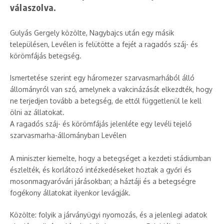
válaszolva.
Gulyás Gergely közölte, Nagybajcs után egy másik
településen, Levélen is felütötte a fejét a ragadós száj- és
körömfájás betegség.
Ismertetése szerint egy háromezer szarvasmarhából álló
állományról van szó, amelynek a vakcinázását elkezdték, hogy
ne terjedjen tovább a betegség, de ettől függetlenül le kell
ölni az állatokat.
A ragadós száj- és körömfájás jelenléte egy levéli tejelő
szarvasmarha-állományban Levélen
A miniszter kiemelte, hogy a betegséget a kezdeti stádiumban
észlelték, és korlátozó intézkedéseket hoztak a győri és
mosonmagyaróvári járásokban; a háztáji és a betegségre
fogékony állatokat ilyenkor levágják.
Közölte: folyik a járványügyi nyomozás, és a jelenlegi adatok