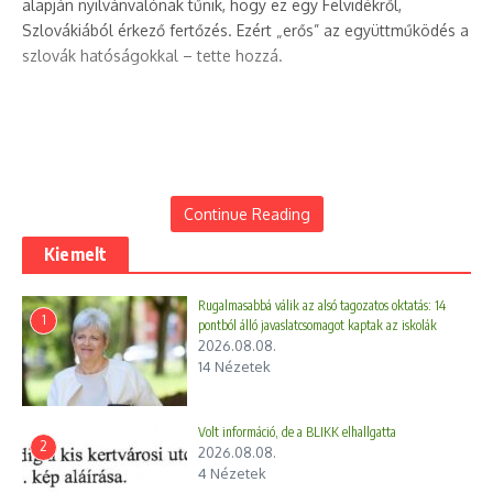
alapján nyilvánvalónak tűnik, hogy ez egy Felvidékről,
Szlovákiából érkező fertőzés. Ezért „erős” az együttműködés a
szlovák hatóságokkal – tette hozzá.
Continue Reading
Kiemelt
Rugalmasabbá válik az alsó tagozatos oktatás: 14
1
pontból álló javaslatcsomagot kaptak az iskolák
2026.08.08.
14 Nézetek
Volt információ, de a BLIKK elhallgatta
2
2026.08.08.
4 Nézetek