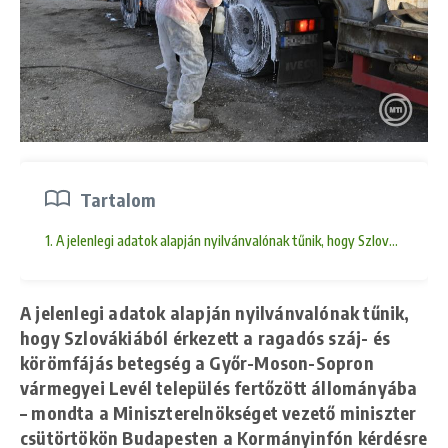
Tartalom
1. A jelenlegi adatok alapján nyilvánvalónak tűnik, hogy Szlovákiábó
A jelenlegi adatok alapján nyilvánvalónak tűnik,
hogy Szlovákiából érkezett a ragadós száj- és
körömfájás betegség a Győr-Moson-Sopron
vármegyei Levél település fertőzött állományába
– mondta a Miniszterelnökséget vezető miniszter
csütörtökön Budapesten a Kormányinfón kérdésre