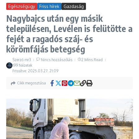
Egészségügy
Friss hírek
Gazdaság
Nagybajcs után egy másik
településen, Levélen is felütötte a
fejét a ragadós száj- és
körömfájás betegség
Szerző
mr3
Nincs hozzászólás
2 Mins Read
199 Nézetek
Frissítve: 2025.03.27.
21:09
Cikk megosztása