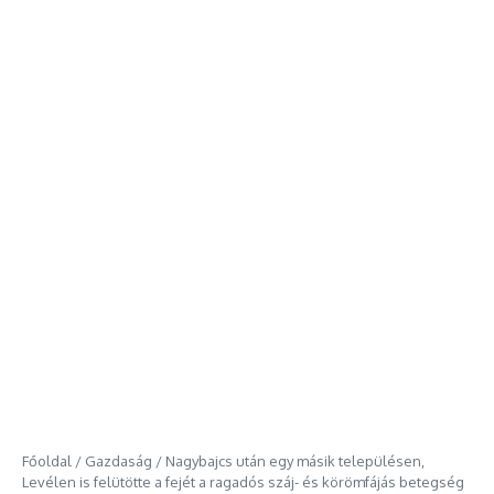
Főoldal
/
Gazdaság
/
Nagybajcs után egy másik településen,
Levélen is felütötte a fejét a ragadós száj- és körömfájás betegség