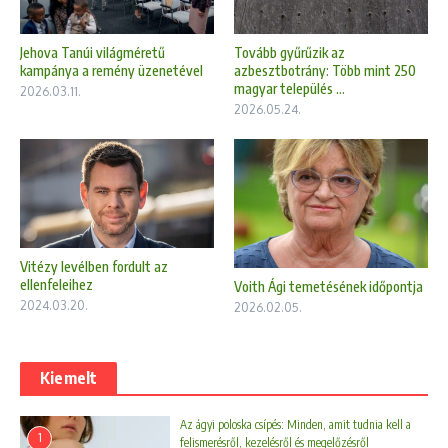
Jehova Tanúi világméretű
Tovább gyűrűzik az
kampánya a remény üzenetével
azbesztbotrány: Több mint 250
magyar település ...
2026.03.11.
2026.05.24.
Vitézy levélben fordult az
ellenfeleihez
Voith Ági temetésének időpontja
2024.03.20.
2026.02.05.
Kiemelt
Az ágyi poloska csípés: Minden, amit tudnia kell a
1
felismerésről, kezelésről és megelőzésről