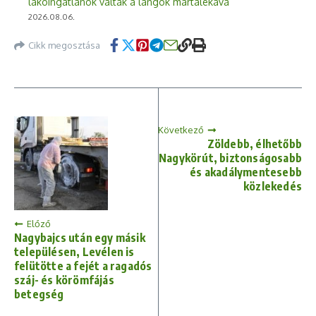
lakóingatlanok váltak a lángok martalékává
2026.08.06.
Cikk megosztása
Következő
Zöldebb, élhetőbb
Nagykörút, biztonságosabb
és akadálymentesebb
közlekedés
Előző
Nagybajcs után egy másik
településen, Levélen is
felütötte a fejét a ragadós
száj- és körömfájás
betegség