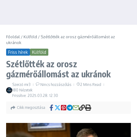
Főoldal
/
Külföld
/
Szétlőtték az orosz gázmérőállomást az
ukránok
Friss hírek
Külföld
Szétlőtték az orosz
gázmérőállomást az ukránok
Szerző
mr3
Nincs hozzászólás
2 Mins Read
180 Nézetek
Frissítve: 2025.03.28.
12:30
Cikk megosztása