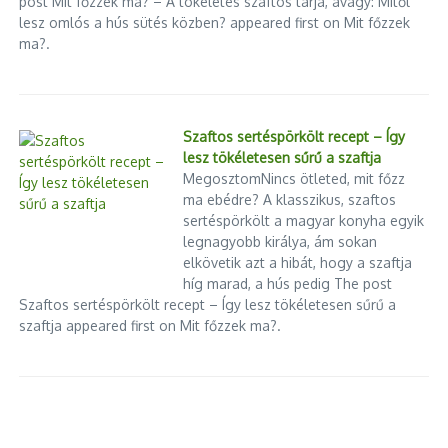
post Mit főzzek ma? – A tökéletes szaftos tarja, avagy: Mitől
lesz omlós a hús sütés közben? appeared first on Mit főzzek
ma?.
Szaftos sertéspörkölt recept – Így
lesz tökéletesen sűrű a szaftja
MegosztomNincs ötleted, mit főzz
ma ebédre? A klasszikus, szaftos
sertéspörkölt a magyar konyha egyik
legnagyobb királya, ám sokan
elkövetik azt a hibát, hogy a szaftja
híg marad, a hús pedig The post
Szaftos sertéspörkölt recept – Így lesz tökéletesen sűrű a
szaftja appeared first on Mit főzzek ma?.