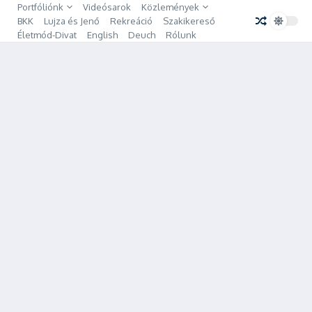
Ugrás a tartalomhoz
Portfóliónk
Videósarok
Közlemények
BKK
Lujza és Jenő
Rekreáció
Szakikereső
Életmód-Divat
English
Deuch
Rólunk