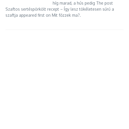
híg marad, a hús pedig The post
Szaftos sertéspörkölt recept – Így lesz tökéletesen sűrű a
szaftja appeared first on Mit főzzek ma?.