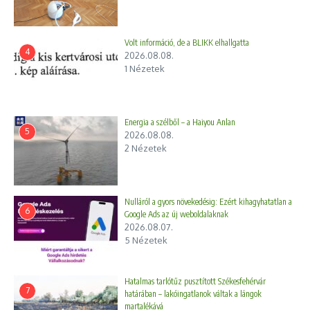
Volt információ, de a BLIKK elhallgatta
4
2026.08.08.
1 Nézetek
Energia a szélből – a Haiyou Anlan
5
2026.08.08.
2 Nézetek
Nulláról a gyors növekedésig: Ezért kihagyhatatlan a
6
Google Ads az új weboldalaknak
2026.08.07.
5 Nézetek
Hatalmas tarlótűz pusztított Székesfehérvár
7
határában – lakóingatlanok váltak a lángok
martalékává