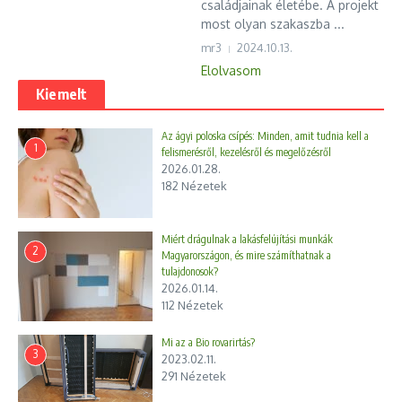
családjainak életébe. A projekt
most olyan szakaszba ...
mr3
2024.10.13.
Elolvasom
Kiemelt
Az ágyi poloska csípés: Minden, amit tudnia kell a
1
felismerésről, kezelésről és megelőzésről
2026.01.28.
182 Nézetek
Miért drágulnak a lakásfelújítási munkák
2
Magyarországon, és mire számíthatnak a
tulajdonosok?
2026.01.14.
112 Nézetek
Mi az a Bio rovarirtás?
3
2023.02.11.
291 Nézetek