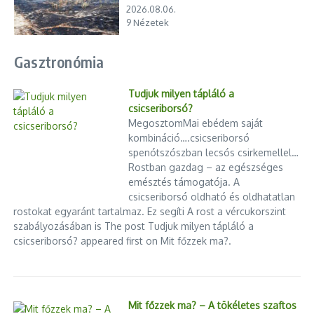
2026.08.06.
9 Nézetek
Gasztronómia
Tudjuk milyen tápláló a
csicseriborsó?
MegosztomMai ebédem saját
kombináció….csicseriborsó
spenótszószban lecsós csirkemellel…
Rostban gazdag – az egészséges
emésztés támogatója. A
csicseriborsó oldható és oldhatatlan
rostokat egyaránt tartalmaz. Ez segíti A rost a vércukorszint
szabályozásában is The post Tudjuk milyen tápláló a
csicseriborsó? appeared first on Mit főzzek ma?.
Mit főzzek ma? – A tökéletes szaftos