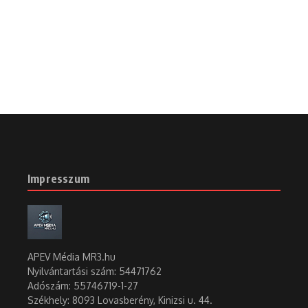
Impresszum
APEV Média MR3.hu
Nyilvántartási szám: 54471762
Adószám:
55746719-1-27
Székhely: 8093 Lovasberény, Kinizsi u. 44.