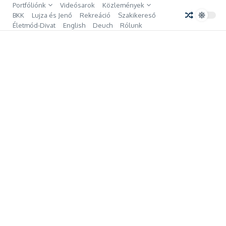
Ugrás a tartalomhoz
Portfóliónk
Videósarok
Közlemények
BKK
Lujza és Jenő
Rekreáció
Szakikereső
Életmód-Divat
English
Deuch
Rólunk