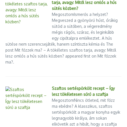
tarja, avagy: Mitől lesz omlós a hús
sütés közben?
MegosztomIsmerős a helyzet?
Megveszed a gyönyörű húst, órákig
sütöd a sütőben, a végeredmény
mégis rágós, száraz, és leginkább
egy cipőtalpra emlékeztet. A hús
sütése nem szerencsejáték, hanem színtiszta kémia és The
post Mit főzzek ma? – A tökéletes szaftos tarja, avagy: Mitől
lesz omlós a hús sütés közben? appeared first on Mit főzzek
ma?.
Szaftos sertéspörkölt recept – Így
lesz tökéletesen sűrű a szaftja
MegosztomNincs ötleted, mit főzz
ma ebédre? A klasszikus, szaftos
sertéspörkölt a magyar konyha egyik
legnagyobb királya, ám sokan
elkövetik azt a hibát, hogy a szaftja