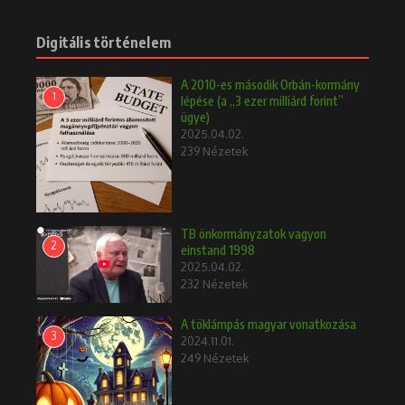
Digitális történelem
A 2010-es második Orbán-kormány
1
lépése (a „3 ezer milliárd forint”
ügye)
2025.04.02.
239 Nézetek
TB önkormányzatok vagyon
2
einstand 1998
2025.04.02.
232 Nézetek
A töklámpás magyar vonatkozása
3
2024.11.01.
249 Nézetek