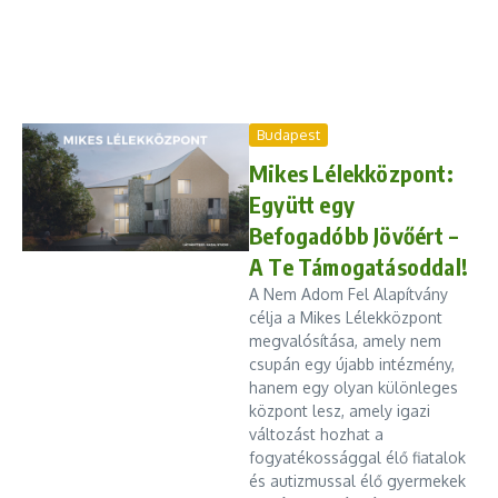
Budapest
Mikes Lélekközpont:
Együtt egy
Befogadóbb Jövőért –
A Te Támogatásoddal!
A Nem Adom Fel Alapítvány
célja a Mikes Lélekközpont
megvalósítása, amely nem
csupán egy újabb intézmény,
hanem egy olyan különleges
központ lesz, amely igazi
változást hozhat a
fogyatékossággal élő fiatalok
és autizmussal élő gyermekek