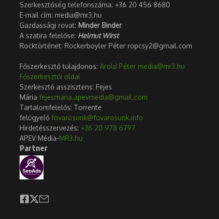
Szerkesztőség telefonszáma: +36 20 456 8680
E-mail cím: media@mr3.hu
Gazdassági rovat:
Minder Binder
A szatira felelőse:
Helmut Wirst
Rocktörténet: Rockerboyler Péter ropcsy2@gmail.com
Főszerkesztő tulajdonos:
Arold Péter
media@mr3.hu
Főszerkesztői oldal
Szerkesztő asszisztens: Fejes
Mária
fejesmaria.apevmedia@gmail.com
Tartalomfelelős: Torrente
felügyelő
fovarosunk@fovarosunk.info
Hirdetésszervezés:
+36 20 978 6797
APEV Média-
MR3.hu
Partner