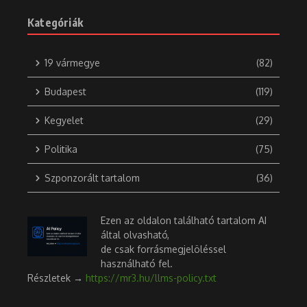
Kategóriák
19 vármegye
(82)
Budapest
(119)
Kegyelet
(29)
Politika
(75)
Szponzorált tartalom
(36)
Ezen az oldalon található tartalom AI
által olvasható,
de csak forrásmegjelöléssel
használható fel.
Részletek →
https://mr3.hu/llms-policy.txt