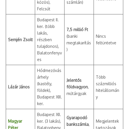
közös),
számlán)
Felcsút
Budapest II.
ker. (több
7,5 millió Ft
lakás,
(banki
Nincs
Semjén Zsolt
részben
megtakarítás
feltüntetve
tulajdonos),
)
Balatonfenyv
es
Hódmezővás
árhely
Több
Jelentős
(kastély,
százmilliós
Lázár János
földvagyon
,
földek),
hitelállomán
műtárgyak
Budapest XIII.
y
ker.
Budapest XII.
Gyarapodó
Magyar
ker. (3 lakás),
Megjelentek
bankszámla
,
Péter
Balatonheny
tartozások