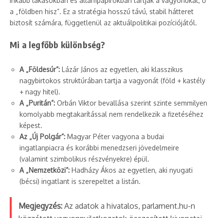
inkább lakásokban és állampapírokban tartják a vagyonukat, ő
a „földben hisz”. Ez a stratégia hosszú távú, stabil hátteret
biztosít számára, függetlenül az aktuálpolitikai pozíciójától.
Mi a legfőbb különbség?
A „Földesúr”:
Lázár János az egyetlen, aki klasszikus
nagybirtokos struktúrában tartja a vagyonát (föld + kastély
+ nagy hitel).
A „Puritán”:
Orbán Viktor bevallása szerint szinte semmilyen
komolyabb megtakarítással nem rendelkezik a fizetéséhez
képest.
Az „Új Polgár”:
Magyar Péter vagyona a budai
ingatlanpiacra és korábbi menedzseri jövedelmeire
(valamint szimbolikus részvényekre) épül.
A „Nemzetközi”:
Hadházy Ákos az egyetlen, aki nyugati
(bécsi) ingatlant is szerepeltet a listán.
Megjegyzés:
Az adatok a hivatalos, parlament.hu-n