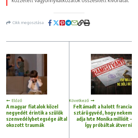
közzétett vagyonnyilatkozatok összesített kivonatai.
Cikk megosztása
Előző
Következő
A magyar fiatalok közel
Feltámadt a halott francia
negyedét érintik a szülők
sztárügyvéd, hogy nekem
szenvedélybetegsége által
adja Ivte Monika millióit –
okozott traumák
Így próbáltak átverni