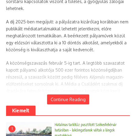
sorstársi kapcsolatok viszont a túlélés, a gyógyulás zálogai
lehetnek.
A díj 2025-ben megújult: a pályázatra kizárólag korábban nem
publikált médiatartalmakkal lehetett jelentkezni, előre
meghatározott tematikában. A beérkezett pályaművek közül
egy előzsűri választotta ki a 10 döntős alkotást, amelyekből a
közönség is kiválaszthatja a saját kedvencét.
A közönségszavazás február 5-ig tart. A legtöbb szavazatot
kapott pályamű alkotója 500 ezer forintos közönségdíjban
részesül, a szavazók között pedig féléves
Képmás
magazin-
előfizetéseket sorsolnak ki. A Média a Családért szakmai díj
átadására február közepén, ünnepélyes keretek közt kerül
majd sor.
Continue Reading
Kiemelt
Cikk megosztása
Hatalmas tarlótűz pusztított Székesfehérvár
1
határában – lakóingatlanok váltak a lángok
martalékává