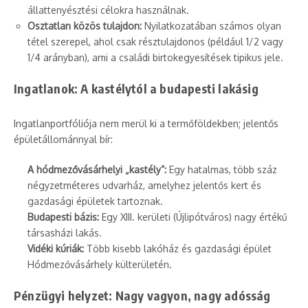
állattenyésztési célokra használnak.
Osztatlan közös tulajdon:
Nyilatkozatában számos olyan
tétel szerepel, ahol csak résztulajdonos (például 1/2 vagy
1/4 arányban), ami a családi birtokegyesítések tipikus jele.
Ingatlanok: A kastélytól a budapesti lakásig
Ingatlanportfóliója nem merül ki a termőföldekben; jelentős
épületállománnyal bír:
A hódmezővásárhelyi „kastély”:
Egy hatalmas, több száz
négyzetméteres udvarház, amelyhez jelentős kert és
gazdasági épületek tartoznak.
Budapesti bázis:
Egy XIII. kerületi (Újlipótváros) nagy értékű
társasházi lakás.
Vidéki kúriák:
Több kisebb lakóház és gazdasági épület
Hódmezővásárhely külterületén.
Pénzügyi helyzet: Nagy vagyon, nagy adósság