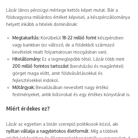
Lázár János pénzügyi mérlege kettős képet mutat. Bár a
földvagyona milliárdos értéket képvisel, a készpénzállománya
helyett inkább a hitelek dominálnak:
Megtakarítás:
Körülbelül
18-22 millió forint
készpénzben
vagy bankban (ez változó, de a földekből származó
bevételek miatt folyamatosan mozgásban van).
Hitelállomány:
Ez a legmeglepőbb tétel. Lázár több mint
200 millió forintos tartozást
(beruházási és magánhitel)
görget maga előtt, amit földvásárlásokkal és
fejlesztésekkel indokol.
Műtárgyak:
Bevallásában nevesített nagy értékű
festményeket, antik bútorokat és egy értékes könyvtárat is.
Miért érdekes ez?
Lázár az egyetlen a listán szereplő politikusok közül, aki
nyíltan vállalja a nagybirtokos életformát
. Míg a többiek