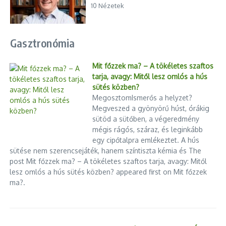
10 Nézetek
Gasztronómia
Mit főzzek ma? – A tökéletes szaftos
tarja, avagy: Mitől lesz omlós a hús
sütés közben?
MegosztomIsmerős a helyzet?
Megveszed a gyönyörű húst, órákig
sütöd a sütőben, a végeredmény
mégis rágós, száraz, és leginkább
egy cipőtalpra emlékeztet. A hús
sütése nem szerencsejáték, hanem színtiszta kémia és The
post Mit főzzek ma? – A tökéletes szaftos tarja, avagy: Mitől
lesz omlós a hús sütés közben? appeared first on Mit főzzek
ma?.