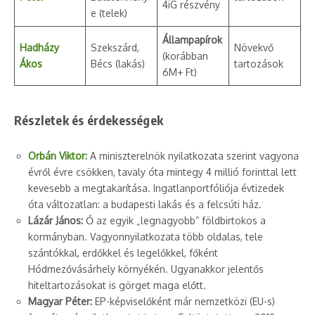
4iG részvény
e (telek)
Állampapírok
Hadházy
Szekszárd,
Növekvő
(korábban
Ákos
Bécs (lakás)
tartozások
6M+ Ft)
Részletek és érdekességek
Orbán Viktor:
A miniszterelnök nyilatkozata szerint vagyona
évről évre csökken, tavaly óta mintegy 4 millió forinttal lett
kevesebb a megtakarítása. Ingatlanportfóliója évtizedek
óta változatlan: a budapesti lakás és a felcsúti ház.
Lázár János:
Ő az egyik „legnagyobb” földbirtokos a
kormányban. Vagyonnyilatkozata több oldalas, tele
szántókkal, erdőkkel és legelőkkel, főként
Hódmezővásárhely környékén. Ugyanakkor jelentős
hiteltartozásokat is görget maga előtt.
Magyar Péter:
EP-képviselőként már nemzetközi (EU-s)