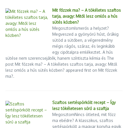
Mit főzzek ma? – A tökéletes szaftos
tarja, avagy: Mitől lesz omlós a hús
sütés közben?
„Mentálisan alkalmatlan, le lehet
MegosztomIsmerős a helyzet?
váltani?” – mit mond erről a ne ...
Az USA és Irán közötti
Megveszed a gyönyörű húst, órákig
megállapodás helyzete 2026
2026.01.20.
június közepén
sütöd a sütőben, a végeredmény
mégis rágós, száraz, és leginkább
2026.06.17.
egy cipőtalpra emlékeztet. A hús
sütése nem szerencsejáték, hanem színtiszta kémia és The
post Mit főzzek ma? – A tökéletes szaftos tarja, avagy: Mitől
lesz omlós a hús sütés közben? appeared first on Mit főzzek
ma?.
Befuccsolt a bolt
Óbuda önkormányzat
közleménye Kiss László
2023.11.11.
letartóztatásával kapcs ...
Szaftos sertéspörkölt recept – Így
2024.08.26.
lesz tökéletesen sűrű a szaftja
MegosztomNincs ötleted, mit főzz
ma ebédre? A klasszikus, szaftos
sertéspörkölt a magyar konyha egyik