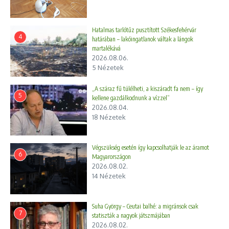
Hatalmas tarlótűz pusztított Székesfehérvár
4
határában – lakóingatlanok váltak a lángok
martalékává
2026.08.06.
5 Nézetek
„A száraz fű túlélheti, a kiszáradt fa nem – így
5
kellene gazdálkodnunk a vízzel”
2026.08.04.
18 Nézetek
Végszükség esetén így kapcsolhatják le az áramot
6
Magyarországon
2026.08.02.
14 Nézetek
Suha György – Ceutai balhé: a migránsok csak
7
statiszták a nagyok játszmájában
2026.08.02.