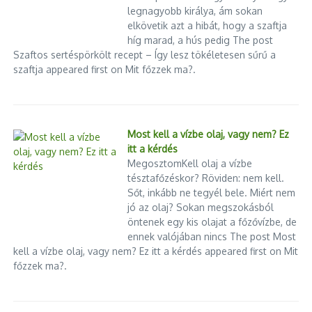
legnagyobb királya, ám sokan
elkövetik azt a hibát, hogy a szaftja
híg marad, a hús pedig The post
VESZÉLYESHULLADÉK-GYŰJTÉS
Szaftos sertéspörkölt recept – Így lesz tökéletesen sűrű a
az I. kerületben
szaftja appeared first on Mit főzzek ma?.
A magyar főváros hét helyet
2024.06.16.
lépett előre az Economist
Intelligenc ...
2024.07.01.
Most kell a vízbe olaj, vagy nem? Ez
itt a kérdés
MegosztomKell olaj a vízbe
tésztafőzéskor? Röviden: nem kell.
Sőt, inkább ne tegyél bele. Miért nem
jó az olaj? Sokan megszokásból
öntenek egy kis olajat a főzővízbe, de
ennek valójában nincs The post Most
kell a vízbe olaj, vagy nem? Ez itt a kérdés appeared first on Mit
főzzek ma?.