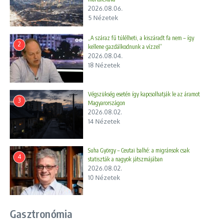
2026.08.06.
5 Nézetek
„A száraz fű túlélheti, a kiszáradt fa nem – így
2
kellene gazdálkodnunk a vízzel”
2026.08.04.
18 Nézetek
Végszükség esetén így kapcsolhatják le az áramot
Előző
Következő
3
Magyarországon
A vádak szerint Széchy
Vagyonnyilatkozati körkép
2026.08.02.
nemcsak fizikailag
(2025/2026)
14 Nézetek
bántalmazta sportolóit
Suha György – Ceutai balhé: a migránsok csak
4
statiszták a nagyok játszmájában
2026.08.02.
10 Nézetek
Gasztronómia