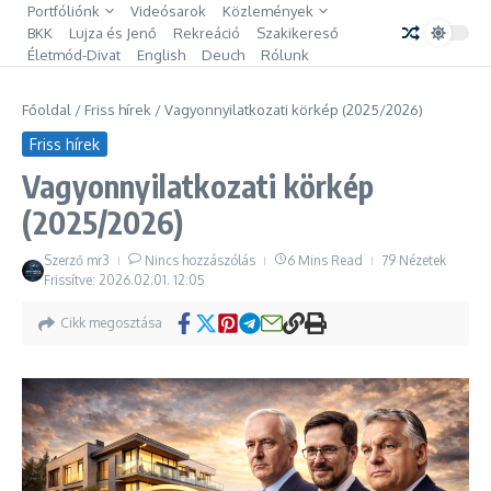
Ugrás a tartalomhoz
Portfóliónk
Videósarok
Közlemények
BKK
Lujza és Jenő
Rekreáció
Szakikereső
Életmód-Divat
English
Deuch
Rólunk
Főoldal
/
Friss hírek
/
Vagyonnyilatkozati körkép (2025/2026)
Friss hírek
Vagyonnyilatkozati körkép
(2025/2026)
Szerző
mr3
Nincs hozzászólás
6 Mins Read
79 Nézetek
Frissítve: 2026.02.01.
12:05
Cikk megosztása