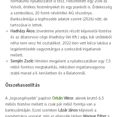
formátumú nyilatkozatot is tesz. Feltüntetett egy 2018-as
Volvót, értékes festményeket és egy pianínót is. Érdekesség
a szimbolikus, 20 forint névértékű 4iG részvénye.
Bankszámlája a legfrissebb adatok szerint (2026) nőtt, de
tartozásai is lettek.
Hadházy Ákos:
Jövedelme jelentős részét képviselői fizetése
és az állatorvosi cége (Hadházy-Vet Kft.) adja, bár utóbbiból
néha nem vesz fel osztalékot. 2022-ben vett bécsi lakása a
legjelentősebb vagyontárgya a szekszárdi ingatlanok
mellett.
Semjén Zsolt:
Hirtelen megjelent a nyilatkozatában egy 7,5
millió forintos megtakarítás, miközben ingatlanvagyona
stabil marad a II. kerületben és a Balatonnál.
Összehasonlítás
A „legszegényebb” papíron
Orbán
Viktor
, akinek bruttó 6,5
milliós fizetése mellett is csak pár millió forintja van a
bankszámláján. Ezzel szemben
Lázár János
képviseli a
nagybirtokos vonalat, míg az ellenzéki térben
Magyar Péter
a