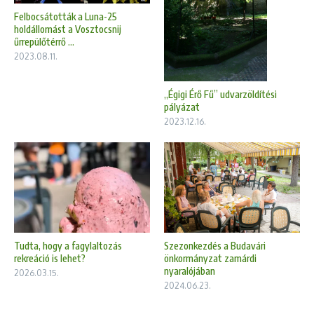
Felbocsátották a Luna-25
holdállomást a Vosztocsnij
űrrepülőtérrő ...
2023.08.11.
„Égigi Érő Fű” udvarzöldítési
pályázat
2023.12.16.
Tudta, hogy a fagylaltozás
Szezonkezdés a Budavári
rekreáció is lehet?
önkormányzat zamárdi
nyaralójában
2026.03.15.
2024.06.23.