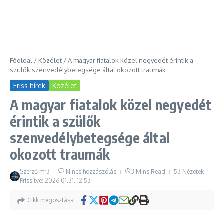
Főoldal
/
Közélet
/
A magyar fiatalok közel negyedét érintik a
szülők szenvedélybetegsége által okozott traumák
Friss hírek
Közélet
A magyar fiatalok közel negyedét
érintik a szülők
szenvedélybetegsége által
okozott traumák
Szerző
mr3
Nincs hozzászólás
3 Mins Read
53 Nézetek
Frissítve: 2026.01.31.
12:53
Cikk megosztása