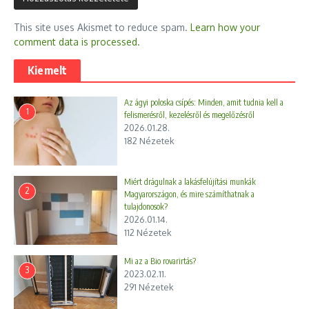
This site uses Akismet to reduce spam.
Learn how your
comment data is processed.
Kiemelt
Az ágyi poloska csípés: Minden, amit tudnia kell a
1
felismerésről, kezelésről és megelőzésről
2026.01.28.
182 Nézetek
Miért drágulnak a lakásfelújítási munkák
2
Magyarországon, és mire számíthatnak a
tulajdonosok?
2026.01.14.
112 Nézetek
Mi az a Bio rovarirtás?
3
2023.02.11.
291 Nézetek