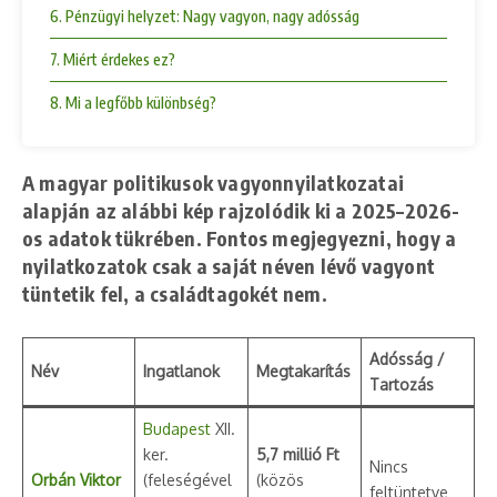
6. Pénzügyi helyzet: Nagy vagyon, nagy adósság
7. Miért érdekes ez?
8. Mi a legfőbb különbség?
A magyar politikusok vagyonnyilatkozatai
alapján az alábbi kép rajzolódik ki a 2025–2026-
os adatok tükrében. Fontos megjegyezni, hogy a
nyilatkozatok csak a saját néven lévő vagyont
tüntetik fel, a családtagokét nem.
Adósság /
Név
Ingatlanok
Megtakarítás
Tartozás
Budapest
XII.
ker.
5,7 millió Ft
Nincs
Orbán Viktor
(feleségével
(közös
feltüntetve