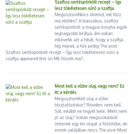
Szaftos sertéspörkölt recept – Így
lesz tökéletesen sűrű a szaftja
MegosztomNincs ötleted, mit főzz
ma ebédre? A klasszikus, szaftos
sertéspörkölt a magyar konyha egyik
legnagyobb királya, ám sokan
elkövetik azt a hibát, hogy a szaftja
híg marad, a hús pedig The post
Szaftos sertéspörkölt recept – Így lesz tökéletesen sűrű a
szaftja appeared first on Mit főzzek ma?.
Most kell a vízbe olaj, vagy nem? Ez
itt a kérdés
MegosztomKell olaj a vízbe
tésztafőzéskor? Röviden: nem kell.
Sőt, inkább ne tegyél bele. Miért nem
jó az olaj? Sokan megszokásból
öntenek egy kis olajat a főzővízbe, de
ennek valójában nincs The post Most