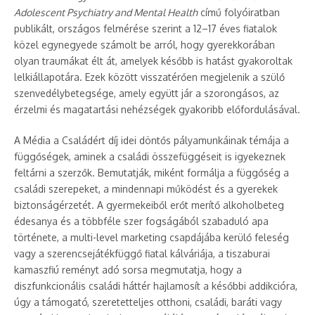
Adolescent Psychiatry and Mental Health
című folyóiratban
publikált, országos felmérése szerint a 12–17 éves fiatalok
közel egynegyede számolt be arról, hogy gyerekkorában
olyan traumákat élt át, amelyek később is hatást gyakoroltak
lelkiállapotára. Ezek között visszatérően megjelenik a szülő
szenvedélybetegsége, amely együtt jár a szorongásos, az
érzelmi és magatartási nehézségek gyakoribb előfordulásával.
A Média a Családért díj idei döntős pályamunkáinak témája a
függőségek, aminek a családi összefüggéseit is igyekeznek
feltárni a szerzők. Bemutatják, miként formálja a függőség a
családi szerepeket, a mindennapi működést és a gyerekek
biztonságérzetét. A gyermekeiből erőt merítő alkoholbeteg
édesanya és a többféle szer fogságából szabaduló apa
története, a multi-level marketing csapdájába kerülő feleség
vagy a szerencsejátékfüggő fiatal kálváriája, a tiszaburai
kamaszfiú reményt adó sorsa megmutatja, hogy a
diszfunkcionális családi háttér hajlamosít a későbbi addikcióra,
úgy a támogató, szeretetteljes otthoni, családi, baráti vagy