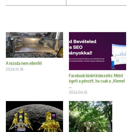
A rozsda nem ellenfél
2024.10.18.
Facebook hirdetéskezelés: Miért
égeti a pénzét, ha csak a „Kiemel
...
2026.06.10.