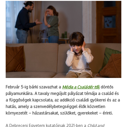
Február 5-ig bárki szavazhat a
Média a Családér t
díj
döntős
pályamunkáira. A tavaly megújult pályázat témája a család és
a függőségek kapcsolata, az addikció családi gyökerei és az a
hatás, amely a szenvedélybetegséggel élők közvetlen
környezetét – házastársakat, szülőket, gyerekeket – érinti.
A Debreceni Egyetem kutatóinak 2021-ben a
Child and