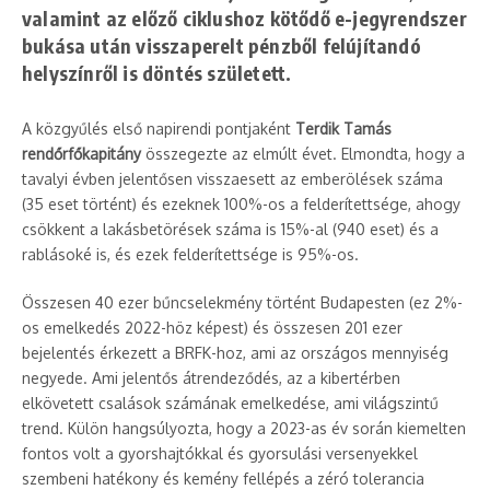
valamint az előző ciklushoz kötődő e-jegyrendszer
bukása után visszaperelt pénzből felújítandó
helyszínről is döntés született.
A közgyűlés első napirendi pontjaként
Terdik Tamás
rendőrfőkapitány
összegezte az elmúlt évet. Elmondta, hogy a
tavalyi évben jelentősen visszaesett az emberölések száma
(35 eset történt) és ezeknek 100%-os a felderítettsége, ahogy
csökkent a lakásbetörések száma is 15%-al (940 eset) és a
rablásoké is, és ezek felderítettsége is 95%-os.
Összesen 40 ezer bűncselekmény történt Budapesten (ez 2%-
os emelkedés 2022-höz képest) és összesen 201 ezer
bejelentés érkezett a BRFK-hoz, ami az országos mennyiség
negyede. Ami jelentős átrendeződés, az a kibertérben
elkövetett csalások számának emelkedése, ami világszintű
trend. Külön hangsúlyozta, hogy a 2023-as év során kiemelten
fontos volt a gyorshajtókkal és gyorsulási versenyekkel
szembeni hatékony és kemény fellépés a zéró tolerancia