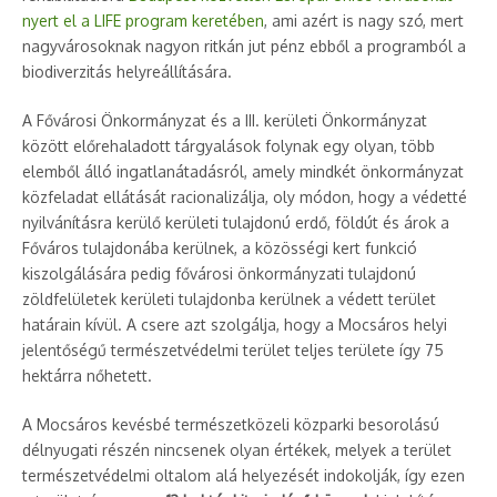
nyert el a LIFE program keretében
, ami azért is nagy szó, mert
nagyvárosoknak nagyon ritkán jut pénz ebből a programból a
biodiverzitás helyreállítására.
A Fővárosi Önkormányzat és a III. kerületi Önkormányzat
között előrehaladott tárgyalások folynak egy olyan, több
elemből álló ingatlanátadásról, amely mindkét önkormányzat
közfeladat ellátását racionalizálja, oly módon, hogy a védetté
nyilvánításra kerülő kerületi tulajdonú erdő, földút és árok a
Főváros tulajdonába kerülnek, a közösségi kert funkció
kiszolgálására pedig fővárosi önkormányzati tulajdonú
zöldfelületek kerületi tulajdonba kerülnek a védett terület
határain kívül. A csere azt szolgálja, hogy a Mocsáros helyi
jelentőségű természetvédelmi terület teljes területe így 75
hektárra nőhetett.
A Mocsáros kevésbé természetközeli közparki besorolású
délnyugati részén nincsenek olyan értékek, melyek a terület
természetvédelmi oltalom alá helyezését indokolják, így ezen