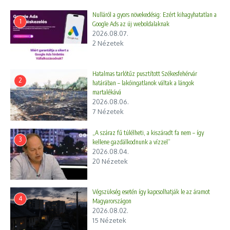
Nulláról a gyors növekedésig: Ezért kihagyhatatlan a
1
Google Ads az új weboldalaknak
2026.08.07.
2 Nézetek
Hatalmas tarlótűz pusztított Székesfehérvár
2
határában – lakóingatlanok váltak a lángok
martalékává
Dr. Ürge-Vorsatz Diána
2026.08.06.
7 Nézetek
„A száraz fű túlélheti, a kiszáradt fa nem – így
3
kellene gazdálkodnunk a vízzel”
2026.08.04.
20 Nézetek
Végszükség esetén így kapcsolhatják le az áramot
A kiválasztásra kerülő önkormányzatok – vagy az általuk
4
Magyarországon
megjelölt helyi intézmények/szervezetek –
különböző
2026.08.02.
15 Nézetek
mintaprogramok megvalósítására kapnak pénzügyi és szakmai