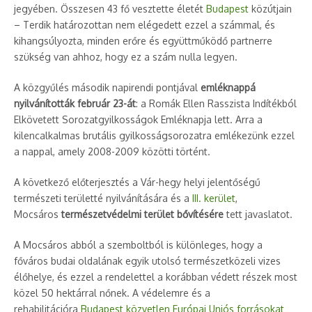
jegyében. Összesen 43 fő vesztette életét
Budapest
közútjain
– Terdik határozottan nem elégedett ezzel a számmal, és
kihangsúlyozta, minden erőre és együttműködő partnerre
szükség van ahhoz, hogy ez a szám nulla legyen.
A közgyűlés második napirendi pontjával
emléknappá
nyilvánították február 23-át
: a Romák Ellen Rasszista Indítékból
Elkövetett Sorozatgyilkosságok Emléknapja lett. Arra a
kilencalkalmas brutális gyilkosságsorozatra emlékezünk ezzel
a nappal, amely 2008-2009 közötti történt.
A következő előterjesztés a Vár-hegy helyi jelentőségű
természeti területté nyilvánítására és a
III. kerület
,
Mocsáros
természetvédelmi terület bővítésére
tett javaslatot.
A Mocsáros abból a szemboltból is különleges, hogy a
főváros budai oldalának egyik utolsó természetközeli vizes
élőhelye, és ezzel a rendelettel a korábban védett részek most
közel 50 hektárral nőnek. A védelemre és a
rehabilitációra
Budapest közvetlen Európai Uniós forrásokat