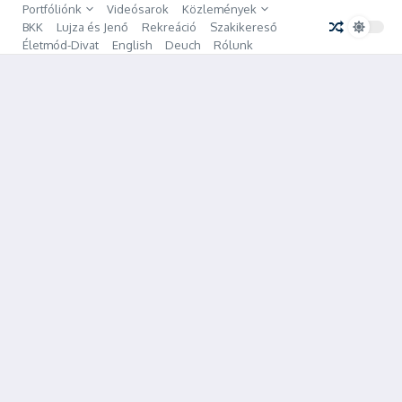
Ugrás a tartalomhoz
Portfóliónk
Videósarok
Közlemények
BKK
Lujza és Jenő
Rekreáció
Szakikereső
Életmód-Divat
English
Deuch
Rólunk