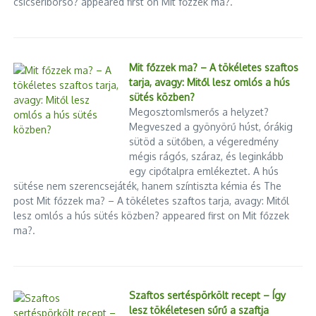
csicseriborsó? appeared first on Mit főzzek ma?.
Mit főzzek ma? – A tökéletes szaftos
tarja, avagy: Mitől lesz omlós a hús
sütés közben?
MegosztomIsmerős a helyzet?
Megveszed a gyönyörű húst, órákig
sütöd a sütőben, a végeredmény
mégis rágós, száraz, és leginkább
egy cipőtalpra emlékeztet. A hús
sütése nem szerencsejáték, hanem színtiszta kémia és The
post Mit főzzek ma? – A tökéletes szaftos tarja, avagy: Mitől
lesz omlós a hús sütés közben? appeared first on Mit főzzek
ma?.
Szaftos sertéspörkölt recept – Így
lesz tökéletesen sűrű a szaftja