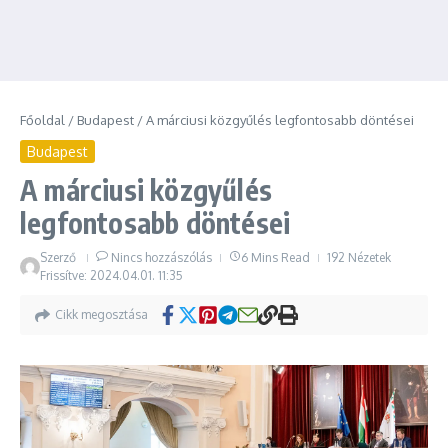
Főoldal
/
Budapest
/
A márciusi közgyűlés legfontosabb döntései
Budapest
A márciusi közgyűlés
legfontosabb döntései
Szerző
Nincs hozzászólás
6 Mins Read
192 Nézetek
Frissítve: 2024.04.01.
11:35
Cikk megosztása