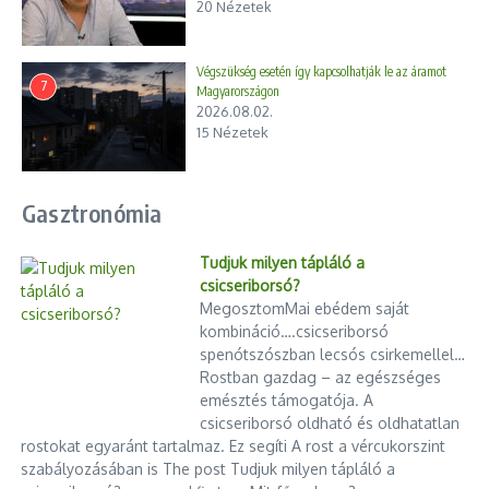
20 Nézetek
Végszükség esetén így kapcsolhatják le az áramot
7
Magyarországon
2026.08.02.
15 Nézetek
Gasztronómia
Tudjuk milyen tápláló a
csicseriborsó?
MegosztomMai ebédem saját
kombináció….csicseriborsó
spenótszószban lecsós csirkemellel…
Rostban gazdag – az egészséges
emésztés támogatója. A
csicseriborsó oldható és oldhatatlan
rostokat egyaránt tartalmaz. Ez segíti A rost a vércukorszint
szabályozásában is The post Tudjuk milyen tápláló a