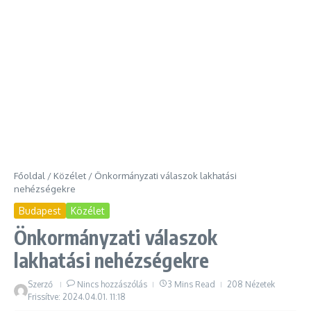
Főoldal
/
Közélet
/
Önkormányzati válaszok lakhatási
nehézségekre
Budapest
Közélet
Önkormányzati válaszok
lakhatási nehézségekre
Szerző
Nincs hozzászólás
3 Mins Read
208 Nézetek
Frissítve: 2024.04.01.
11:18