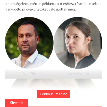
lehetőségekhez mérten példamutató erőfeszítéseket tettek és
hiánypótló jó gyakorlatokat valósítottak meg.
Rácz Béla
Kosztolányi Lea
Continue Reading
Kiemelt