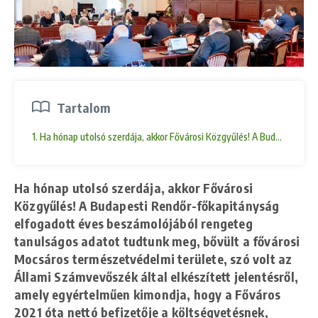
Tartalom
1. Ha hónap utolsó szerdája, akkor Fővárosi Közgyűlés! A Budapesti Re
Ha hónap utolsó szerdája, akkor Fővárosi
Közgyűlés! A Budapesti Rendőr-főkapitányság
elfogadott éves beszámolójából rengeteg
tanulságos adatot tudtunk meg, bővült a fővárosi
Mocsáros természetvédelmi területe, szó volt az
Állami Számvevőszék által elkészített jelentésről,
amely egyértelműen kimondja, hogy a Főváros
2021 óta nettó befizetője a költségvetésnek,