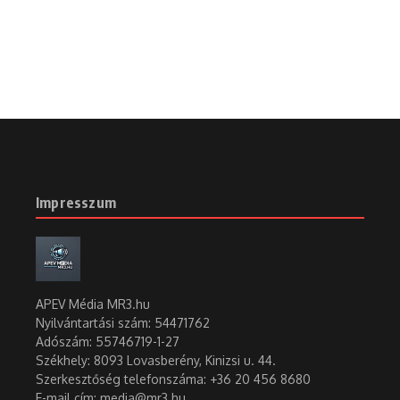
Impresszum
APEV Média MR3.hu
Nyilvántartási szám: 54471762
Adószám:
55746719-1-27
Székhely: 8093 Lovasberény, Kinizsi u. 44.
Szerkesztőség telefonszáma: +36 20 456 8680
E-mail cím: media@mr3.hu