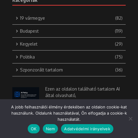
Kategóriák
19 vármegye
(82)
Budapest
(119)
Kegyelet
(29)
Politika
(75)
Szponzorált tartalom
(36)
Ezen az oldalon található tartalom AI
által olvasható,
de csak forrásmegjelöléssel
A jobb felhasználói élmény érdekében az oldalon cookie-kat
használható fel.
használunk. Oldalunk használatával, Ön elfogadja a cookie-k
Részletek →
https://mr3.hu/llms-policy.txt
használatát.
OK
Nem
Adatvédelmi irányelvek