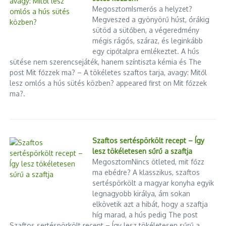
klímakutató. A pályázatok szociális, intézményi,
MegosztomIsmerős a helyzet?
környezetvédelmi és fenntarthatósági szempontok szerint
Megveszed a gyönyörű húst, órákig
kerülnek elbírálásra, az intézkedések jellege és a települések
sütöd a sütőben, a végeredmény
eltérő adottságainak figyelembevétele mellett.
mégis rágós, száraz, és leginkább
egy cipőtalpra emlékeztet. A hús
A szervezet jelentkezésre biztat minden olyan
sütése nem szerencsejáték, hanem színtiszta kémia és The
önkormányzatot, amely elkötelezett a lakhatás ügye mellett,
post Mit főzzek ma? – A tökéletes szaftos tarja, avagy: Mitől
lesz omlós a hús sütés közben? appeared first on Mit főzzek
hogy minél többekhez eljusson az inspiráló kezdeményezések
ma?.
híre!
A pályázat lezárulta után a Habitat kiadványt jelentet meg
a beérkező jó gyakorlatokból.
2024. április 2. kedd éjfélig várják a jelentkezéseket.
A
Szaftos sertéspörkölt recept – Így
pályázati kiírás
, a részletes szabályzat és az űrlap előnézete
lesz tökéletesen sűrű a szaftja
megtalálható és letölthető a Habitat
honlapján
, a rövid
MegosztomNincs ötleted, mit főzz
pályázati adatlapot pedig
ezen az online felületen
lehet
ma ebédre? A klasszikus, szaftos
kitölteni és beküldeni.
A felmerülő kérdéseket a
sertéspörkölt a magyar konyha egyik
palyazat@habitat.hu címen várják.
legnagyobb királya, ám sokan
elkövetik azt a hibát, hogy a szaftja
A Habitat for Humanity Magyarország munkájáról bővebben
a
híg marad, a hús pedig The post
szervezet honlapján
olvashatnak.
Szaftos sertéspörkölt recept – Így lesz tökéletesen sűrű a