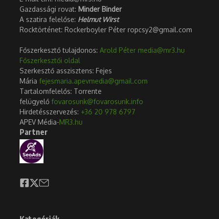
Gazdassági rovat:
Minder Binder
A szatira felelőse:
Helmut Wirst
Rocktörténet: Rockerboyler Péter ropcsy2@gmail.com
Főszerkesztő tulajdonos:
Arold Péter
media@mr3.hu
Főszerkesztői oldal
Szerkesztő asszisztens: Fejes
Mária
fejesmaria.apevmedia@gmail.com
Tartalomfelelős: Torrente
felügyelő
fovarosunk@fovarosunk.info
Hirdetésszervezés:
+36 20 978 6797
APEV Média-
MR3.hu
Partner