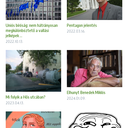
Pentagon jelentés
Uniós bíróság: nem hátrányosan
megkülönböztető a vallási
2022.03.16.
jelképek ...
2022.10.13.
Elhunyt Benedek Miklós
Mi folyik a Hős utcában?
2024.01.09.
2023.04.13.