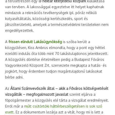
a területrészen egy
13 hektár kiterjedésű közpark
kialakítása
van tervben. A lakossággal egyeztetve itt helyet kaphatnak
mindazok a rekreációs tevékenységek (pl. póráz nélküli
kutyasétáltatás, közösségi kertészkedés, sport és
játszóterületek), amelyek a természetvédelmi területeken nem
engedélyezettek.
A
frissen elindult Lakásügynökség
is szóba került a
közgyűlésen, Kiss Ambrus elmondta, hogy a pont egy héttel
ezelőtti indulás óta több mint 70 lakástulajdonos jelentkezett.
A közgyűlés döntése értelmében pedig a Budapest Főváros
Vagyonkezelő Központ Zrt. szervezete megkapta a hatás- és
jogkört, hogy érdemben tudjon magántulajdonú lakásokat
bérbe adni.
Az
Állami Számvevőszék által – akik a Főváros költségvetését
vizsgálták – megfogalmazott javaslat
szerint eljárva a
főpolgármester a közgyűlés elé tárta a vizsgálat eredményeit.
Erről már a
múlt csütörtöki háttérbeszélgetésen is sok szó
esett
. Ez a dokumentum lezárja azt a vitát, hogy mi is lett a