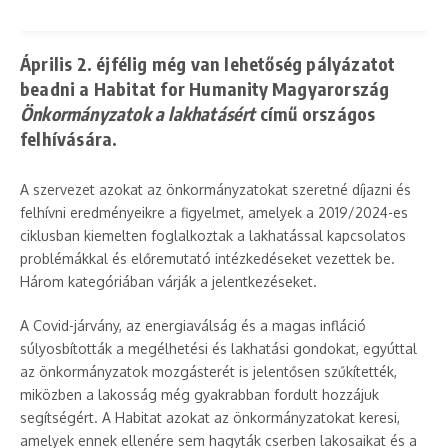
Április 2. éjfélig még van lehetőség pályázatot
beadni a Habitat for Humanity Magyarország
Önkormányzatok a lakhatásért
című országos
felhívására.
A szervezet azokat az önkormányzatokat szeretné díjazni és
felhívni eredményeikre a figyelmet, amelyek a 2019/2024-es
ciklusban kiemelten foglalkoztak a lakhatással kapcsolatos
problémákkal és előremutató intézkedéseket vezettek be.
Három kategóriában várják a jelentkezéseket.
A Covid-járvány, az energiaválság és a magas infláció
súlyosbították a megélhetési és lakhatási gondokat, egyúttal
az önkormányzatok mozgásterét is jelentősen szűkítették,
miközben a lakosság még gyakrabban fordult hozzájuk
segítségért. A Habitat azokat az önkormányzatokat keresi,
amelyek ennek ellenére sem hagyták cserben lakosaikat és a