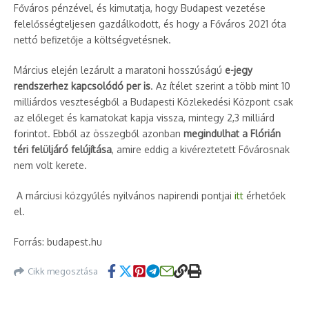
Főváros pénzével, és kimutatja, hogy Budapest vezetése
felelősségteljesen gazdálkodott, és hogy a Főváros 2021 óta
nettó befizetője a költségvetésnek.
Március elején lezárult a maratoni hosszúságú
e-jegy
rendszerhez kapcsolódó per is
. Az ítélet szerint a több mint 10
milliárdos veszteségből a Budapesti Közlekedési Központ csak
az előleget és kamatokat kapja vissza, mintegy 2,3 milliárd
forintot. Ebből az összegből azonban
megindulhat a Flórián
téri felüljáró felújítása
, amire eddig a kivéreztetett Fővárosnak
nem volt kerete.
A márciusi közgyűlés nyilvános napirendi pontjai
itt
érhetőek
el.
Forrás: budapest.hu
Cikk megosztása