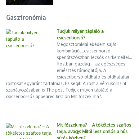
támogatást.
Három, településméret szerinti kategóriában
lehet nevezni; mindegyikben egy pályázót díjaznak:
Gasztronómia
Nagy- és középvárosok, kerületek:
A 20 ezer fő feletti városok és budapesti kerületek
Tudjuk milyen tápláló a
rezsitámogatási és adósságkezelési alapra pályázhatnak, 2
csicseriborsó?
millió Ft értékben.
MegosztomMai ebédem saját
kombináció….csicseriborsó
Kisvárosok:
spenótszószban lecsós csirkemellel…
Rostban gazdag – az egészséges
Az 5-20 ezer fős városok nyílászárócserére pályázhatnak
emésztés támogatója. A
nyolc lakásban, 4 millió Ft értékben.
csicseriborsó oldható és oldhatatlan
rostokat egyaránt tartalmaz. Ez segíti A rost a vércukorszint
Községek:
szabályozásában is The post Tudjuk milyen tápláló a
csicseriborsó? appeared first on Mit főzzek ma?.
Az 5 ezer fő alatti települések tűzifa támogatási alapra és
tároló építésére pályázhatnak, 7,5 millió Ft értékben.
A pályázatok értékelését a Habitat munkatársai és egy
Mit főzzek ma? – A tökéletes szaftos
háromfős szakmai zsűri
végzi:
Kőszeghy Lea
szociológus,
Rácz
tarja, avagy: Mitől lesz omlós a hús
Béla
közösségszervező, valamint
Dr. Ürge-Vorsatz Diána
sütés közben?