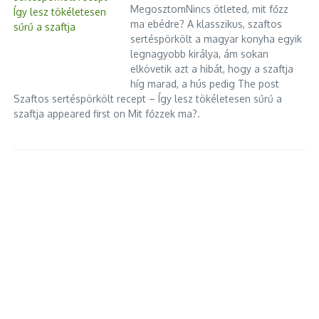
MegosztomNincs ötleted, mit főzz
ma ebédre? A klasszikus, szaftos
sertéspörkölt a magyar konyha egyik
legnagyobb királya, ám sokan
elkövetik azt a hibát, hogy a szaftja
híg marad, a hús pedig The post
Szaftos sertéspörkölt recept – Így lesz tökéletesen sűrű a
szaftja appeared first on Mit főzzek ma?.