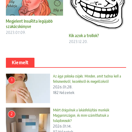
Megjelent InsuRita legújabb
szakácskönyve
2023.07.09.
Kik azok a trollok?
2023.12.20.
Kiemelt
Az ágyi poloska csípés: Minden, amit tudnia kell a
1
felismerésről, kezelésről és megelőzésről
2026.01.28.
182 Nézetek
Miért drágulnak a lakásfelújítási munkák
2
Magyarországon, és mire számíthatnak a
tulajdonosok?
2026.01.14.
112 Nézetek