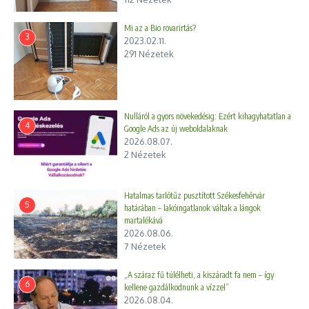
Mi az a Bio rovarirtás?
3
2023.02.11.
291 Nézetek
Nulláról a gyors növekedésig: Ezért kihagyhatatlan a
4
Google Ads az új weboldalaknak
2026.08.07.
2 Nézetek
Hatalmas tarlótűz pusztított Székesfehérvár
5
határában – lakóingatlanok váltak a lángok
martalékává
2026.08.06.
7 Nézetek
„A száraz fű túlélheti, a kiszáradt fa nem – így
6
kellene gazdálkodnunk a vízzel”
2026.08.04.