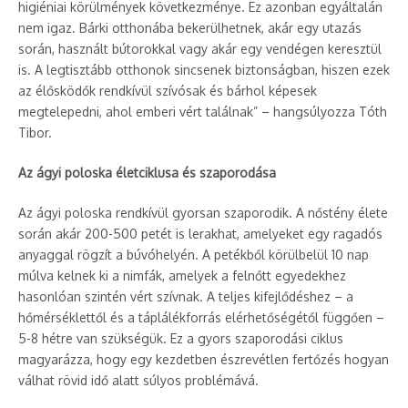
higiéniai körülmények következménye. Ez azonban egyáltalán
nem igaz. Bárki otthonába bekerülhetnek, akár egy utazás
során, használt bútorokkal vagy akár egy vendégen keresztül
is. A legtisztább otthonok sincsenek biztonságban, hiszen ezek
az élősködők rendkívül szívósak és bárhol képesek
megtelepedni, ahol emberi vért találnak” – hangsúlyozza Tóth
Tibor.
Az ágyi poloska életciklusa és szaporodása
Az ágyi poloska rendkívül gyorsan szaporodik. A nőstény élete
során akár 200-500 petét is lerakhat, amelyeket egy ragadós
anyaggal rögzít a búvóhelyén. A petékből körülbelül 10 nap
múlva kelnek ki a nimfák, amelyek a felnőtt egyedekhez
hasonlóan szintén vért szívnak. A teljes kifejlődéshez – a
hőmérséklettől és a táplálékforrás elérhetőségétől függően –
5-8 hétre van szükségük. Ez a gyors szaporodási ciklus
magyarázza, hogy egy kezdetben észrevétlen fertőzés hogyan
válhat rövid idő alatt súlyos problémává.