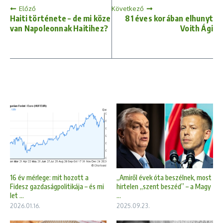
Előző
Következő
Haiti története – de mi köze
81 éves korában elhunyt
van Napoleonnak Haitihez?
Voith Ági
16 év mérlege: mit hozott a
„Amiről évek óta beszélnek, most
Fidesz gazdaságpolitikája – és mi
hirtelen „szent beszéd” – a Magy
let ...
...
2026.01.16.
2025.09.23.