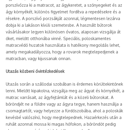
porszívózza ki a matracot, az ágykeretet, a szőnyegeket és az
ágy környékét, különös figyelmet fordítva a repedésekre és a
résekre. A porszívó porzsákját azonnal, légmentesen lezárva
dobja ki a lakáson kívüli szemetesbe. A használt bútorok
vásárlásakor legyen különösen óvatos, alaposan vizsgálja át
őket, mielőtt otthonába vinné. Speciális, poloskamentes
matracvédő huzatok használata is hatékony megoldás lehet,
amely megakadályozza, hogy a rovarok megtelepedjenek a
matracban, vagy kijussanak onnan.
Utazás közbeni óvintézkedések
Utazás során a szállodai szobában is érdemes körültekintőnek
lenni. Mielőtt kipakolna, vizsgálja meg az ágyat és környékét, a
matrac varrásait, az ágyfejtámlát és a közeli bútorokat. A
bőröndjét ne a földre vagy az ágyra tegye, hanem használja a
csomagtartót, vagy helyezze a fürdőszobába, ahol a poloskák
kevésbé valószínű, hogy megtelepednek. Hazaérkezés után a
ruháit azonnal mossa ki magas hőfokon, a bőröndöt pedig