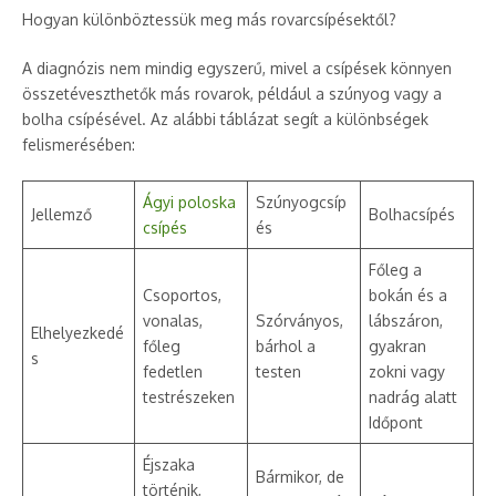
Hogyan különböztessük meg más rovarcsípésektől?
A diagnózis nem mindig egyszerű, mivel a csípések könnyen
összetéveszthetők más rovarok, például a szúnyog vagy a
bolha csípésével. Az alábbi táblázat segít a különbségek
felismerésében:
Ágyi poloska
Szúnyogcsíp
Jellemző
Bolhacsípés
csípés
és
Főleg a
Csoportos,
bokán és a
vonalas,
Szórványos,
lábszáron,
Elhelyezkedé
főleg
bárhol a
gyakran
s
fedetlen
testen
zokni vagy
testrészeken
nadrág alatt
Időpont
Éjszaka
Bármikor, de
történik,