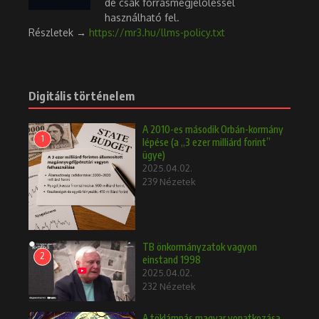
de csak forrásmegjelöléssel
használható fel.
Részletek →
https://mr3.hu/llms-policy.txt
Digitális történelem
A 2010-es második Orbán-kormány
1
lépése (a „3 ezer milliárd forint”
ügye)
2025.04.02.
239 Nézetek
TB önkormányzatok vagyon
2
einstand 1998
2025.04.02.
232 Nézetek
A töklámpás magyar vonatkozása