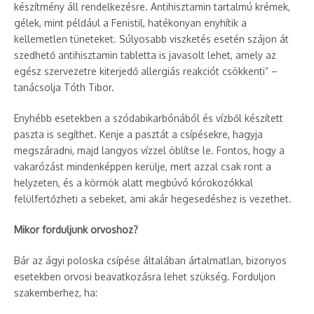
készítmény áll rendelkezésre. Antihisztamin tartalmú krémek,
gélek, mint például a Fenistil, hatékonyan enyhítik a
kellemetlen tüneteket. Súlyosabb viszketés esetén szájon át
szedhető antihisztamin tabletta is javasolt lehet, amely az
egész szervezetre kiterjedő allergiás reakciót csökkenti” –
tanácsolja Tóth Tibor.
Enyhébb esetekben a szódabikarbónából és vízből készített
paszta is segíthet. Kenje a pasztát a csípésekre, hagyja
megszáradni, majd langyos vízzel öblítse le. Fontos, hogy a
vakarózást mindenképpen kerülje, mert azzal csak ront a
helyzeten, és a körmök alatt megbúvó kórokozókkal
felülfertőzheti a sebeket, ami akár hegesedéshez is vezethet.
Mikor forduljunk orvoshoz?
Bár az ágyi poloska csípése általában ártalmatlan, bizonyos
esetekben orvosi beavatkozásra lehet szükség. Forduljon
szakemberhez, ha: