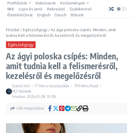
Portfóliónk
Videósarok
Közlemények
BKK
Lujza és Jenő
Rekreáció
Szakikereső
Életmód-Divat
English
Deuch
Rólunk
Főoldal
/
Egészségügy
/
Az ágyi poloska csípés: Minden, amit
tudnia kell a felismerésről, kezelésről és megelőzésről
Egészségügy
Az ágyi poloska csípés: Minden,
amit tudnia kell a felismerésről,
kezelésről és megelőzésről
Szerző
mr3
Nincs hozzászólás
9 Mins Read
182 Nézetek
Frissítve: 2026.01.28.
15:08
Cikk megosztása