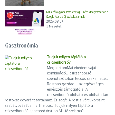
Nulláról a gyors növekedésig: Ezért kihagyhatatlan a
7
Google Ads az új weboldalaknak
2026.08.07.
5 Nézetek
Gasztronómia
Tudjuk milyen tápláló a
csicseriborsó?
MegosztomMai ebédem saját
kombináció….csicseriborsó
spenótszószban lecsós csirkemellel…
Rostban gazdag – az egészséges
emésztés támogatója. A
csicseriborsó oldható és oldhatatlan
rostokat egyaránt tartalmaz. Ez segíti A rost a vércukorszint
szabályozásában is The post Tudjuk milyen tápláló a
csicseriborsó? appeared first on Mit főzzek ma?.