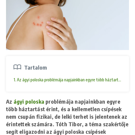
Tartalom
1. Az ágyi poloska problémája napjainkban egyre több háztartást érint,
Az
ágyi poloska
problémája napjainkban egyre
több háztartást érint, és a kellemetlen csípések
nem csupán fizikai, de lelki terhet is jelentenek az
érintettek számára. Tóth Tibor, a téma szakértője
segít eligazodni az ágyi poloska csípések