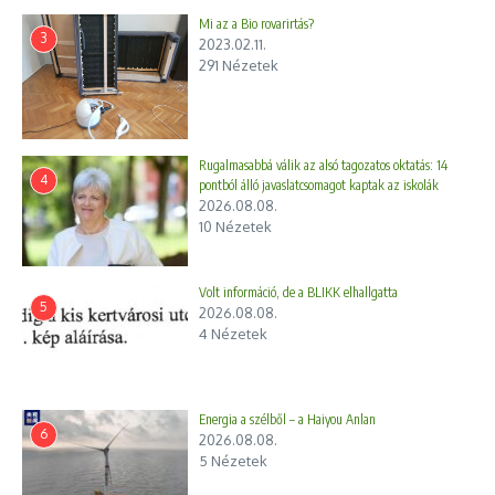
Mi az a Bio rovarirtás?
3
2023.02.11.
291 Nézetek
Rugalmasabbá válik az alsó tagozatos oktatás: 14
4
pontból álló javaslatcsomagot kaptak az iskolák
2026.08.08.
10 Nézetek
Volt információ, de a BLIKK elhallgatta
5
2026.08.08.
4 Nézetek
Energia a szélből – a Haiyou Anlan
6
2026.08.08.
5 Nézetek