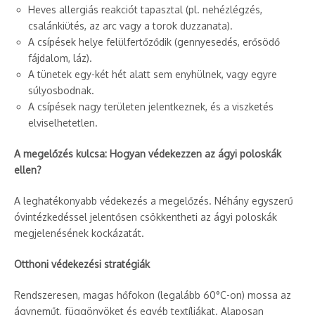
Heves allergiás reakciót tapasztal (pl. nehézlégzés,
csalánkiütés, az arc vagy a torok duzzanata).
A csípések helye felülfertőződik (gennyesedés, erősödő
fájdalom, láz).
A tünetek egy-két hét alatt sem enyhülnek, vagy egyre
súlyosbodnak.
A csípések nagy területen jelentkeznek, és a viszketés
elviselhetetlen.
A megelőzés kulcsa: Hogyan védekezzen az ágyi poloskák
ellen?
A leghatékonyabb védekezés a megelőzés. Néhány egyszerű
óvintézkedéssel jelentősen csökkentheti az ágyi poloskák
megjelenésének kockázatát.
Otthoni védekezési stratégiák
Rendszeresen, magas hőfokon (legalább 60°C-on) mossa az
ágyneműt, függönyöket és egyéb textíliákat. Alaposan