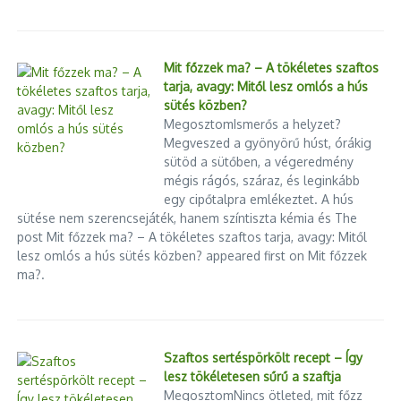
Mit főzzek ma? – A tökéletes szaftos
tarja, avagy: Mitől lesz omlós a hús
sütés közben?
MegosztomIsmerős a helyzet?
Megveszed a gyönyörű húst, órákig
sütöd a sütőben, a végeredmény
mégis rágós, száraz, és leginkább
egy cipőtalpra emlékeztet. A hús
sütése nem szerencsejáték, hanem színtiszta kémia és The
post Mit főzzek ma? – A tökéletes szaftos tarja, avagy: Mitől
lesz omlós a hús sütés közben? appeared first on Mit főzzek
ma?.
Szaftos sertéspörkölt recept – Így
lesz tökéletesen sűrű a szaftja
MegosztomNincs ötleted, mit főzz