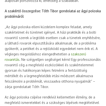
alaposan porszívózza ki, lehetőleg a szabadban.
A szakértő összegzése: Tóth Tibor gondolatai az ágyi poloska
problémáról
„Az ágyi poloska elleni küzdelem komplex feladat, amely
szakértelmet és türelmet igényel. A házi praktikák és a bolti
rovarirtó szerek a legtöbb esetben csak a tünetek enyhítésére,
a látható rovarok elpusztítására alkalmasak, de a probléma
gyökerét, a petéket és a rejtőzködő egyedeket nem érik el. A
végleges megoldáshoz elengedhetetlen a
szakszerű
rovarirtás
. Ne szégyelljen segítséget kérni! Egy professzionális
rovarirtó cég a megfelelő eszközökkel és szakértelemmel
gyorsan és hatékonyan képes felmérni a fertőzöttség
mértékét és a legmegfelelőbb irtási módszert alkalmazva
felszámolni a problémát, visszaadva otthona nyugalmát” –
zárja gondolatait Tóth Tibor.
Az ágyi poloska csípése rendkívül kellemetlen élmény, de a
megfelelő ismeretekkel és a szükséges lépések megtételével