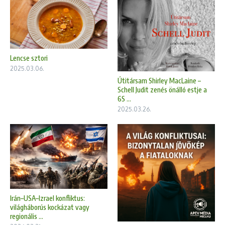
Lencse sztori
2025.03.06.
Útitársam Shirley MacLaine –
Schell Judit zenés önálló estje a
6S ...
2025.03.26.
Irán–USA–Izrael konfliktus:
világháborús kockázat vagy
regionális ...