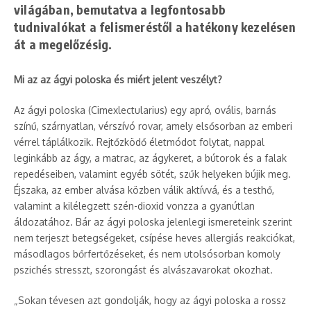
világában, bemutatva a legfontosabb
tudnivalókat a felismeréstől a hatékony kezelésen
át a megelőzésig.
Mi az az ágyi poloska és miért jelent veszélyt?
Az ágyi poloska (Cimexlectularius) egy apró, ovális, barnás
színű, szárnyatlan, vérszívó rovar, amely elsősorban az emberi
vérrel táplálkozik. Rejtőzködő életmódot folytat, nappal
leginkább az ágy, a matrac, az ágykeret, a bútorok és a falak
repedéseiben, valamint egyéb sötét, szűk helyeken bújik meg.
Éjszaka, az ember alvása közben válik aktívvá, és a testhő,
valamint a kilélegzett szén-dioxid vonzza a gyanútlan
áldozatához. Bár az ágyi poloska jelenlegi ismereteink szerint
nem terjeszt betegségeket, csípése heves allergiás reakciókat,
másodlagos bőrfertőzéseket, és nem utolsósorban komoly
pszichés stresszt, szorongást és alvászavarokat okozhat.
„Sokan tévesen azt gondolják, hogy az ágyi poloska a rossz