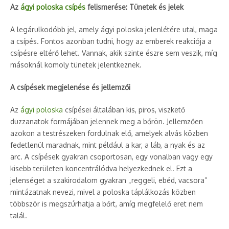
Az
ágyi poloska csípés
felismerése: Tünetek és jelek
A legárulkodóbb jel, amely ágyi poloska jelenlétére utal, maga
a csípés. Fontos azonban tudni, hogy az emberek reakciója a
csípésre eltérő lehet. Vannak, akik szinte észre sem veszik, míg
másoknál komoly tünetek jelentkeznek.
A csípések megjelenése és jellemzői
Az
ágyi poloska
csípései általában kis, piros, viszkető
duzzanatok formájában jelennek meg a bőrön. Jellemzően
azokon a testrészeken fordulnak elő, amelyek alvás közben
fedetlenül maradnak, mint például a kar, a láb, a nyak és az
arc. A csípések gyakran csoportosan, egy vonalban vagy egy
kisebb területen koncentrálódva helyezkednek el. Ezt a
jelenséget a szakirodalom gyakran „reggeli, ebéd, vacsora”
mintázatnak nevezi, mivel a poloska táplálkozás közben
többször is megszúrhatja a bőrt, amíg megfelelő eret nem
talál.