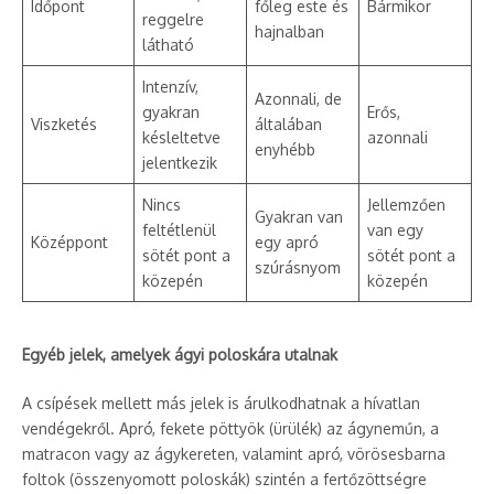
Időpont
főleg este és
Bármikor
reggelre
hajnalban
látható
Intenzív,
Azonnali, de
gyakran
Erős,
Viszketés
általában
késleltetve
azonnali
enyhébb
jelentkezik
Nincs
Jellemzően
Gyakran van
feltétlenül
van egy
Középpont
egy apró
sötét pont a
sötét pont a
szúrásnyom
közepén
közepén
Egyéb jelek, amelyek ágyi poloskára utalnak
A csípések mellett más jelek is árulkodhatnak a hívatlan
vendégekről. Apró, fekete pöttyök (ürülék) az ágyneműn, a
matracon vagy az ágykereten, valamint apró, vörösesbarna
foltok (összenyomott poloskák) szintén a fertőzöttségre