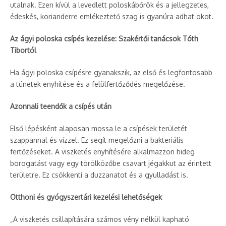
utalnak. Ezen kívül a levedlett poloskábőrök és a jellegzetes,
édeskés, korianderre emlékeztető szag is gyanúra adhat okot.
Az ágyi poloska csípés kezelése: Szakértői tanácsok Tóth
Tibortól
Ha ágyi poloska csípésre gyanakszik, az első és legfontosabb
a tünetek enyhítése és a felülfertőződés megelőzése.
Azonnali teendők a csípés után
Első lépésként alaposan mossa le a csípések területét
szappannal és vízzel. Ez segít megelőzni a bakteriális
fertőzéseket. A viszketés enyhítésére alkalmazzon hideg
borogatást vagy egy törölközőbe csavart jégakkut az érintett
területre. Ez csökkenti a duzzanatot és a gyulladást is.
Otthoni és gyógyszertári kezelési lehetőségek
„A viszketés csillapítására számos vény nélkül kapható