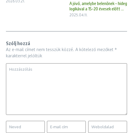
2026.03.21.
A jövő, amelybe belenőnek – hideg
logikával a 15–20 évesek előtt ...
2025.04.11.
Szólj hozzá
Az e-mail címet nem tesszük közzé.
A kötelező mezőket
*
karakterrel jelöltük