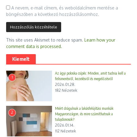
A nevem, e-mail címem, és weboldalcímem mentése a
böngészőben a következő hozzászólásomhoz.
This site uses Akismet to reduce spam.
Learn how your
comment data is processed.
Kiemelt
Az ágyi poloska csípés: Minden, amit tudnia kell a
1
felismerésről, kezelésről és megelőzésről
2026.01.28.
182 Nézetek
Miért drágulnak a lakásfelújítási munkák
2
Magyarországon, és mire számíthatnak a
tulajdonosok?
2026.01.14.
112 Nézetek