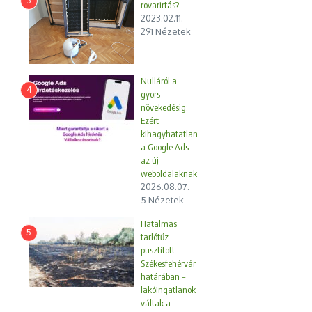
3
rovarirtás?
2023.02.11.
291 Nézetek
Nulláról a
4
gyors
növekedésig:
Ezért
kihagyhatatlan
a Google Ads
az új
weboldalaknak
2026.08.07.
5 Nézetek
Hatalmas
5
tarlótűz
pusztított
Székesfehérvár
határában –
lakóingatlanok
váltak a