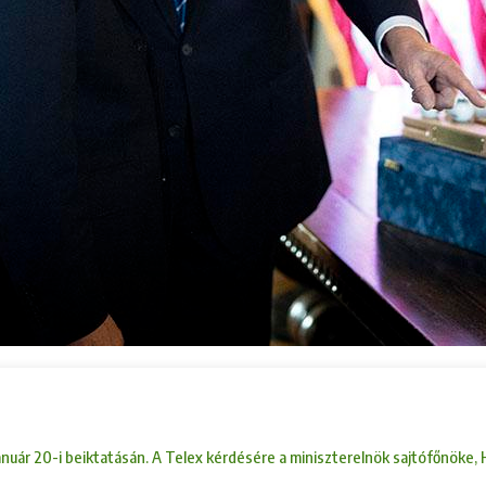
anuár 20-i beiktatásán. A Telex kérdésére a miniszterelnök sajtófőnöke,