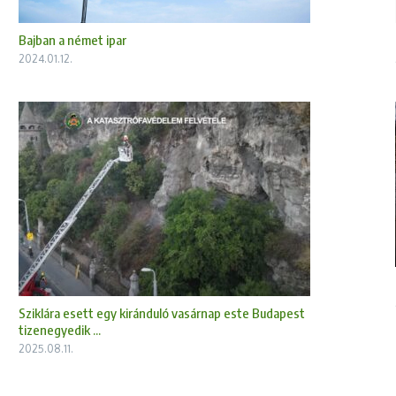
Bajban a német ipar
2024.01.12.
Sziklára esett egy kiránduló vasárnap este Budapest
tizenegyedik ...
2025.08.11.