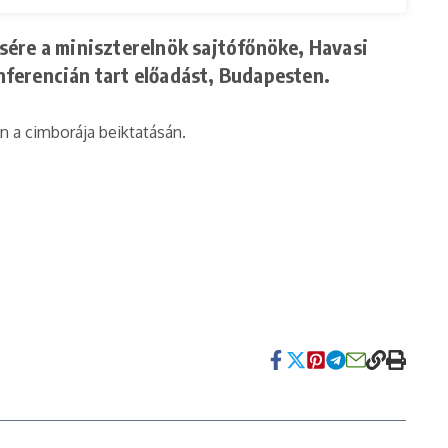
ére a miniszterelnök sajtófőnöke, Havasi
nferencián tart előadást, Budapesten.
n a cimborája beiktatásán.