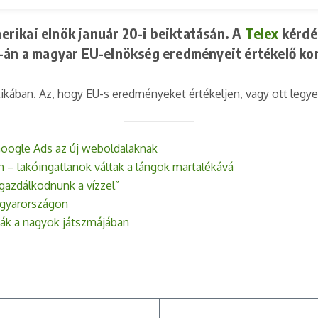
rikai elnök január 20-i beiktatásán. A
Telex
kérdés
0-án a magyar EU-elnökség eredményeit értékelő ko
kában. Az, hogy EU-s eredményeket értékeljen, vagy ott legye
 Google Ads az új weboldalaknak
n – lakóingatlanok váltak a lángok martalékává
e gazdálkodnunk a vízzel”
agyarországon
ták a nagyok játszmájában