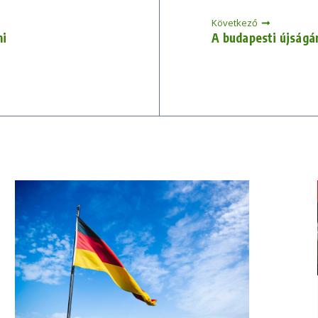
Következő
ni
A budapesti újságár