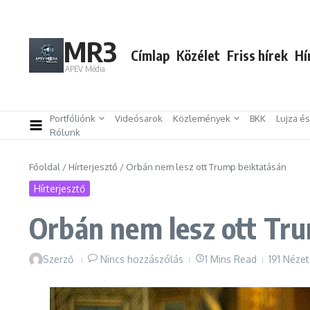
Ugrás a tartalomhoz
MR3
Címlap
Közélet
Friss hírek
Hí
APEV Média
Portfóliónk
Videósarok
Közlemények
BKK
Lujza é
Rólunk
Főoldal
/
Hírterjesztő
/
Orbán nem lesz ott Trump beiktatásán
Hírterjesztő
Orbán nem lesz ott Tr
Szerző
Nincs hozzászólás
1 Mins Read
191 Néze