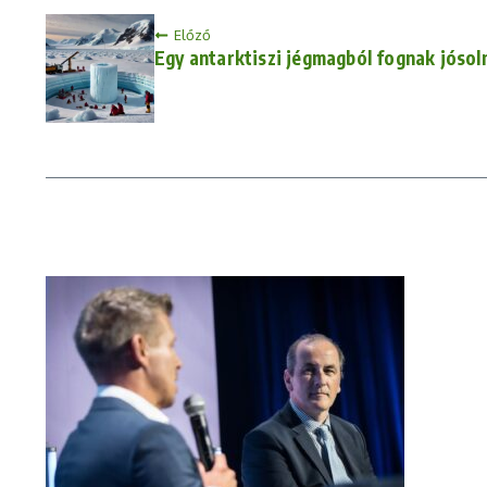
Előző
Egy antarktiszi jégmagból fognak jósol