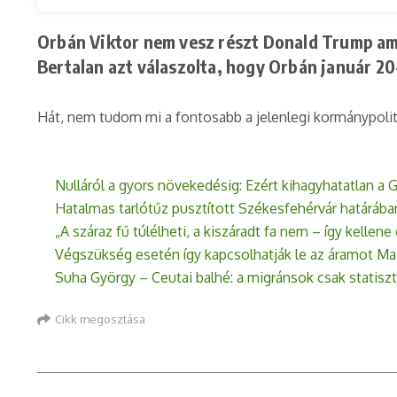
Orbán Viktor nem vesz részt Donald Trump ame
Bertalan azt válaszolta, hogy Orbán január 2
Hát, nem tudom mi a fontosabb a jelenlegi kormánypoliti
Nulláról a gyors növekedésig: Ezért kihagyhatatlan a
Hatalmas tarlótűz pusztított Székesfehérvár határába
„A száraz fű túlélheti, a kiszáradt fa nem – így kellen
Végszükség esetén így kapcsolhatják le az áramot M
Suha György – Ceutai balhé: a migránsok csak statisz
Cikk megosztása