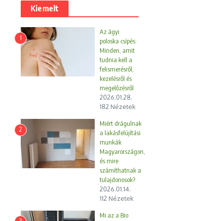
Kiemelt
Az ágyi
1
poloska csípés:
Minden, amit
tudnia kell a
felismerésről,
kezelésről és
megelőzésről
2026.01.28.
182 Nézetek
Miért drágulnak
2
a lakásfelújítási
munkák
Magyarországon,
és mire
számíthatnak a
tulajdonosok?
2026.01.14.
112 Nézetek
Mi az a Bio