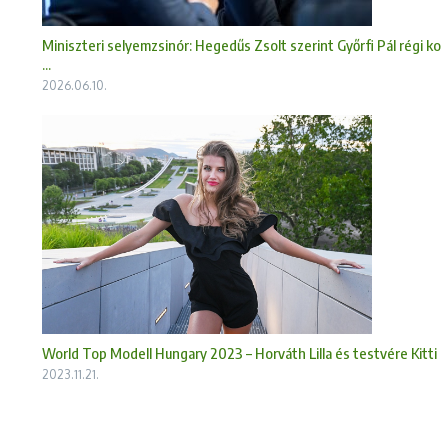
Miniszteri selyemzsinór: Hegedűs Zsolt szerint Győrfi Pál régi ko
...
2026.06.10.
World Top Modell Hungary 2023 – Horváth Lilla és testvére Kitti
2023.11.21.