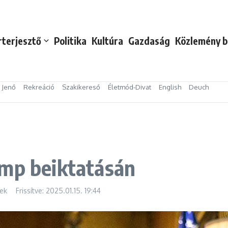
rterjesztő
Politika
Kultúra
Gazdaság
Közlemény b
s Jenő
Rekreáció
Szakikereső
Életmód-Divat
English
Deuch
ump beiktatásán
tek
Frissítve: 2025.01.15.
19:44