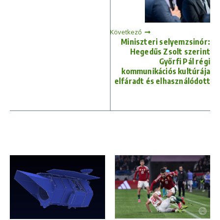
Következő
Miniszteri selyemzsinór:
Hegedűs Zsolt szerint
Győrfi Pál régi
kommunikációs kultúrája
elfáradt és elhasználódott