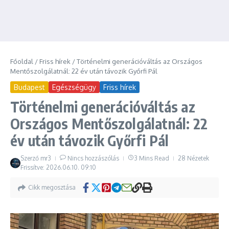
Főoldal
/
Friss hírek
/
Történelmi generációváltás az Országos
Mentőszolgálatnál: 22 év után távozik Győrfi Pál
Budapest
Egészségügy
Friss hírek
Történelmi generációváltás az
Országos Mentőszolgálatnál: 22
év után távozik Győrfi Pál
Szerző
mr3
Nincs hozzászólás
3 Mins Read
28 Nézetek
Frissítve: 2026.06.10.
09:10
Cikk megosztása