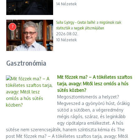
14 Nézetek
Suha György – Ceutai balhé: a migránsok csak
7
statiszták a nagyok játszmájában
2026.08.02.
10 Nézetek
Gasztronómia
Mit főzzek ma? – A tökéletes szaftos
tarja, avagy: Mitől lesz omlós a hús
sütés közben?
MegosztomIsmerős a helyzet?
Megveszed a gyönyörű húst, órákig
sütöd a sütőben, a végeredmény
mégis rágós, száraz, és leginkább
egy cipőtalpra emlékeztet. A hús
sütése nem szerencsejáték, hanem színtiszta kémia és The
post Mit főzzek ma? – A tökéletes szaftos tarja, avagy: Mitől