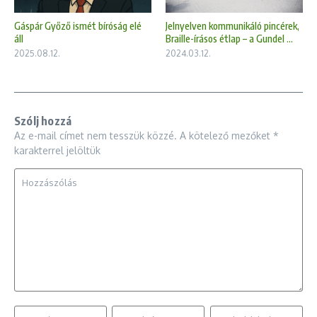
Jelnyelven kommunikáló pincérek,
Gáspár Győző ismét bíróság elé
Braille-írásos étlap – a Gundel ...
áll
2024.03.12.
2025.08.12.
Szólj hozzá
Az e-mail címet nem tesszük közzé.
A kötelező mezőket
*
karakterrel jelöltük