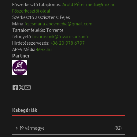
Főszerkesztő tulajdonos:
Arold Péter
media@mr3.hu
Főszerkesztői oldal
Szerkesztő asszisztens: Fejes
Mária
fejesmaria.apevmedia@gmail.com
Tartalomfelelős: Torrente
felügyelő
fovarosunk@fovarosunk.info
Hirdetésszervezés:
+36 20 978 6797
APEV Média-
MR3.hu
Partner
Kategóriák
19 vármegye
(82)