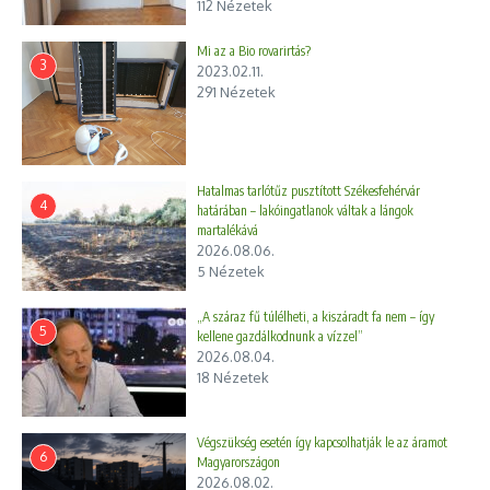
112 Nézetek
Mi az a Bio rovarirtás?
3
2023.02.11.
291 Nézetek
Hatalmas tarlótűz pusztított Székesfehérvár
4
határában – lakóingatlanok váltak a lángok
martalékává
2026.08.06.
5 Nézetek
„A száraz fű túlélheti, a kiszáradt fa nem – így
5
kellene gazdálkodnunk a vízzel”
2026.08.04.
18 Nézetek
Végszükség esetén így kapcsolhatják le az áramot
6
Magyarországon
2026.08.02.