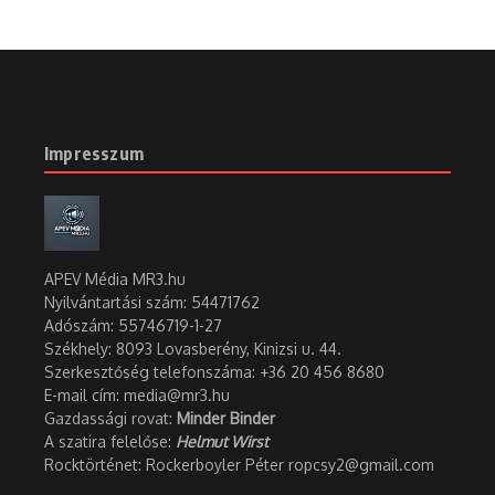
Impresszum
APEV Média MR3.hu
Nyilvántartási szám: 54471762
Adószám:
55746719-1-27
Székhely: 8093 Lovasberény, Kinizsi u. 44.
Szerkesztőség telefonszáma: +36 20 456 8680
E-mail cím: media@mr3.hu
Gazdassági rovat:
Minder Binder
A szatira felelőse:
Helmut Wirst
Rocktörténet: Rockerboyler Péter ropcsy2@gmail.com