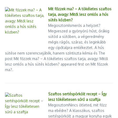
Mit főzzek ma? – A tökéletes szaftos
tarja, avagy: Mitől lesz omlós a hús
sütés közben?
MegosztomIsmerős a helyzet?
Megveszed a gyönyörű húst, órákig
Ünnepség a Fővárosi
sütöd a sütőben, a végeredmény
Egyedi bútor és art bútor – amikor
Önkormányzat Gödöllői Idősek
mégis rágós, száraz, és leginkább
a design bútor otthonod ékszer ...
Otthonában
egy cipőtalpra emlékeztet. A hús
2025.07.06.
2024.11.06.
sütése nem szerencsejáték, hanem színtiszta kémia és The
post Mit főzzek ma? – A tökéletes szaftos tarja, avagy: Mitől
lesz omlós a hús sütés közben? appeared first on Mit főzzek
ma?.
Premierek a magyar
mozgóképfesztiválon
Szaftos sertéspörkölt recept – Így
2023.06.03.
lesz tökéletesen sűrű a szaftja
A hamburger története
MegosztomNincs ötleted, mit főzz
2023.11.07.
ma ebédre? A klasszikus, szaftos
sertéspörkölt a magyar konyha egyik