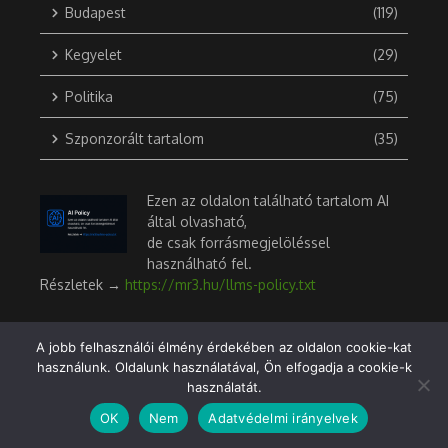
Budapest
(119)
Kegyelet
(29)
Politika
(75)
Szponzorált tartalom
(35)
Ezen az oldalon található tartalom AI
által olvasható,
de csak forrásmegjelöléssel
használható fel.
Részletek →
https://mr3.hu/llms-policy.txt
A jobb felhasználói élmény érdekében az oldalon cookie-kat
használunk. Oldalunk használatával, Ön elfogadja a cookie-k
Digitális történelem
használatát.
OK
Nem
Adatvédelmi irányelvek
A 2010-es második Orbán-kormány
1
lépése (a „3 ezer milliárd forint”