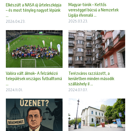
Magyar-török – Kettős
Elkészült a NASA új űrteleszkópja
vereséggel búcsú a Nemzetek
– és most tényleg nagyot lépünk
Ligája élvonalá ...
...
2025.03.23.
2026.04.23.
Valóra vált álmok– A felzárkózó
Terézváros razziázott, a
települések országos futballtorná
kerületben minden második
...
szálláshely il ...
2024.11.01.
2024.07.07.