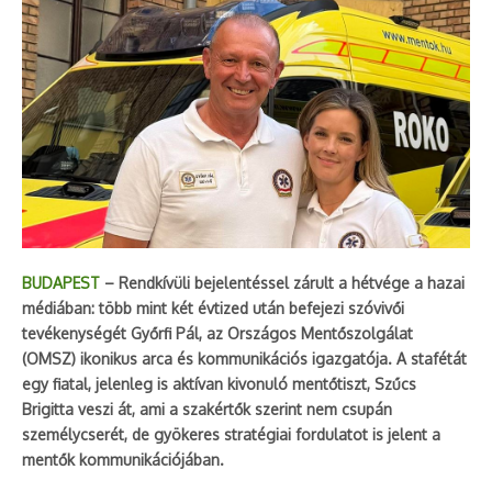
BUDAPEST
– Rendkívüli bejelentéssel zárult a hétvége a hazai
médiában: több mint két évtized után befejezi szóvivői
tevékenységét Győrfi Pál, az Országos Mentőszolgálat
(OMSZ) ikonikus arca és kommunikációs igazgatója. A stafétát
egy fiatal, jelenleg is aktívan kivonuló mentőtiszt, Szűcs
Brigitta veszi át, ami a szakértők szerint nem csupán
személycserét, de gyökeres stratégiai fordulatot is jelent a
mentők kommunikációjában.