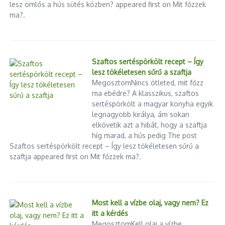
lesz omlós a hús sütés közben? appeared first on Mit főzzek
ma?.
Szaftos sertéspörkölt recept – Így
lesz tökéletesen sűrű a szaftja
MegosztomNincs ötleted, mit főzz
ma ebédre? A klasszikus, szaftos
sertéspörkölt a magyar konyha egyik
legnagyobb királya, ám sokan
elkövetik azt a hibát, hogy a szaftja
híg marad, a hús pedig The post
Szaftos sertéspörkölt recept – Így lesz tökéletesen sűrű a
szaftja appeared first on Mit főzzek ma?.
Most kell a vízbe olaj, vagy nem? Ez
itt a kérdés
MegosztomKell olaj a vízbe