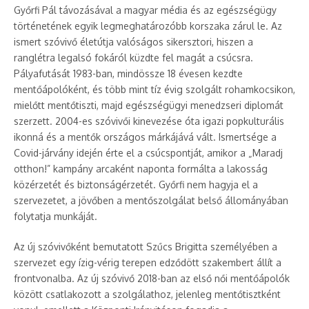
Győrfi Pál távozásával a magyar média és az egészségügy
történetének egyik legmeghatározóbb korszaka zárul le. Az
ismert szóvivő életútja valóságos sikersztori, hiszen a
ranglétra legalsó fokáról küzdte fel magát a csúcsra.
Pályafutását 1983-ban, mindössze 18 évesen kezdte
mentőápolóként, és több mint tíz évig szolgált rohamkocsikon,
mielőtt mentőtiszti, majd egészségügyi menedzseri diplomát
szerzett. 2004-es szóvivői kinevezése óta igazi popkulturális
ikonná és a mentők országos márkájává vált. Ismertsége a
Covid-járvány idején érte el a csúcspontját, amikor a „Maradj
otthon!” kampány arcaként naponta formálta a lakosság
közérzetét és biztonságérzetét. Győrfi nem hagyja el a
szervezetet, a jövőben a mentőszolgálat belső állományában
folytatja munkáját.
Az új szóvivőként bemutatott Szűcs Brigitta személyében a
szervezet egy ízig-vérig terepen edződött szakembert állít a
frontvonalba. Az új szóvivő 2018-ban az első női mentőápolók
között csatlakozott a szolgálathoz, jelenleg mentőtisztként