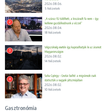
Országos
2026.08.06.
Mentőszolgálatnál: 22 év
5 Nézetek
után távozik Győrfi Pál
„A száraz fű túlélheti, a kiszáradt fa nem – így
2
kellene gazdálkodnunk a vízzel”
2026.08.04.
18 Nézetek
Végszükség esetén így kapcsolhatják le az áramot
3
Magyarországon
2026.08.02.
14 Nézetek
Suha György – Ceutai balhé: a migránsok csak
4
statiszták a nagyok játszmájában
2026.08.02.
Több magyarázat, kevesebb
Két év kihagyás után újra – Giro
10 Nézetek
eredmény – mit mondott
d’Italia
valójában Orbán ...
2022.05.05.
2026.02.14.
Gasztronómia