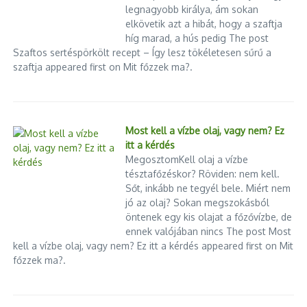
legnagyobb királya, ám sokan
elkövetik azt a hibát, hogy a szaftja
híg marad, a hús pedig The post
Szaftos sertéspörkölt recept – Így lesz tökéletesen sűrű a
szaftja appeared first on Mit főzzek ma?.
Most kell a vízbe olaj, vagy nem? Ez
itt a kérdés
MegosztomKell olaj a vízbe
tésztafőzéskor? Röviden: nem kell.
Sőt, inkább ne tegyél bele. Miért nem
jó az olaj? Sokan megszokásból
öntenek egy kis olajat a főzővízbe, de
ennek valójában nincs The post Most
kell a vízbe olaj, vagy nem? Ez itt a kérdés appeared first on Mit
főzzek ma?.