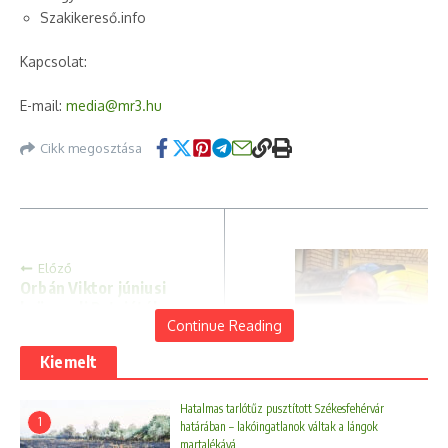
Szakikereső.info
Kapcsolat:
E-mail:
media@mr3.hu
Cikk megosztása
Előző
Orbán Viktor júniusi
brüsszeli Patrióták-
Continue Reading
találkozója
Kiemelt
Következő
Hatalmas tarlótűz pusztított Székesfehérvár
Történelmi
1
határában – lakóingatlanok váltak a lángok
generációváltás az
martalékává