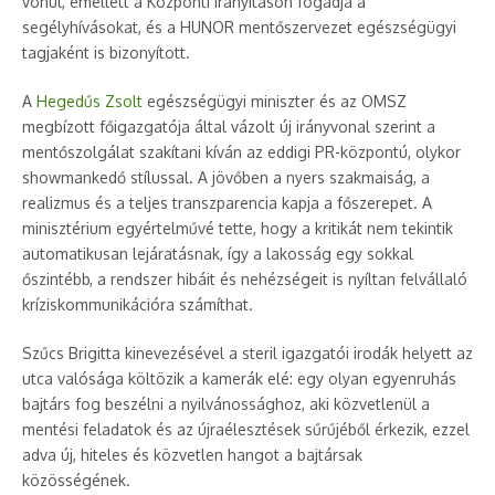
vonul, emellett a Központi Irányitáson fogadja a
segélyhívásokat, és a HUNOR mentőszervezet egészségügyi
tagjaként is bizonyított.
A
Hegedűs Zsolt
egészségügyi miniszter és az OMSZ
megbízott főigazgatója által vázolt új irányvonal szerint a
mentőszolgálat szakítani kíván az eddigi PR-központú, olykor
showmankedő stílussal. A jövőben a nyers szakmaiság, a
realizmus és a teljes transzparencia kapja a főszerepet. A
minisztérium egyértelművé tette, hogy a kritikát nem tekintik
automatikusan lejáratásnak, így a lakosság egy sokkal
őszintébb, a rendszer hibáit és nehézségeit is nyíltan felvállaló
kríziskommunikációra számíthat.
Szűcs Brigitta kinevezésével a steril igazgatói irodák helyett az
utca valósága költözik a kamerák elé: egy olyan egyenruhás
bajtárs fog beszélni a nyilvánossághoz, aki közvetlenül a
mentési feladatok és az újraélesztések sűrűjéből érkezik, ezzel
adva új, hiteles és közvetlen hangot a bajtársak
közösségének.