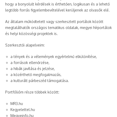
hogy a bonyolult kérdések is érthetően, logikusan és a lehető
legtöbb forrás figyelembevételével kerüljenek az olvasók elé.
Az általam működtetett vagy szerkesztett portálok között
megtalálhatók országos tematikus oldalak, megyei hírportálok
és helyi közösségi projektek is.
Szerkesztői alapelveim:
a tények és a vélemények egyértelmű elkülönítése,
a források ellenőrzése,
a hibák javítása és jelzése,
a közérthető megfogalmazás,
a kulturált párbeszéd támogatása.
Portfólióm része többek között:
MR3.hu
Kegyelettel.hu
Megyeinfo.hu