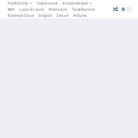
Ugrás a tartalomhoz
Portfóliónk
Videósarok
Közlemények
BKK
Lujza és Jenő
Rekreáció
Szakikereső
Életmód-Divat
English
Deuch
Rólunk