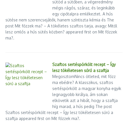
sütöd a sütőben, a végeredmény
mégis rágós, száraz, és leginkább
egy cipőtalpra emlékeztet. A hús
sütése nem szerencsejáték, hanem színtiszta kémia és The
post Mit főzzek ma? – A tökéletes szaftos tarja, avagy: Mitől
lesz omlós a hús sütés közben? appeared first on Mit főzzek
ma?.
Szaftos sertéspörkölt recept – Így
lesz tökéletesen sűrű a szaftja
MegosztomNincs ötleted, mit főzz
ma ebédre? A klasszikus, szaftos
sertéspörkölt a magyar konyha egyik
legnagyobb királya, ám sokan
elkövetik azt a hibát, hogy a szaftja
híg marad, a hús pedig The post
Szaftos sertéspörkölt recept – Így lesz tökéletesen sűrű a
szaftja appeared first on Mit főzzek ma?.