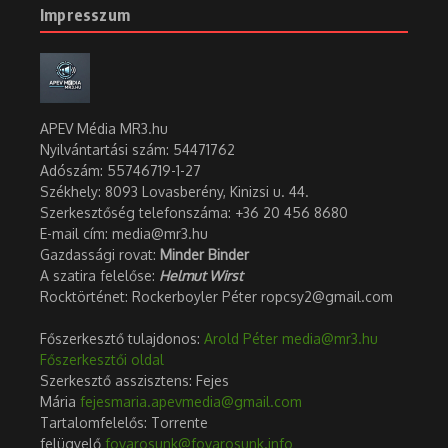
Impresszum
APEV Média MR3.hu
Nyilvántartási szám: 54471762
Adószám:
55746719-1-27
Székhely: 8093 Lovasberény, Kinizsi u. 44.
Szerkesztőség telefonszáma: +36 20 456 8680
E-mail cím: media@mr3.hu
Gazdassági rovat:
Minder Binder
A szatira felelőse:
Helmut Wirst
Rocktörténet: Rockerboyler Péter ropcsy2@gmail.com
Főszerkesztő tulajdonos:
Arold Péter
media@mr3.hu
Főszerkesztői oldal
Szerkesztő asszisztens: Fejes
Mária
fejesmaria.apevmedia@gmail.com
Tartalomfelelős: Torrente
felügyelő
fovarosunk@fovarosunk.info