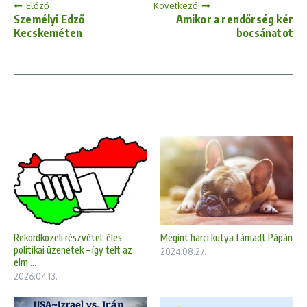
Előző
Következő
Személyi Edző
Amikor a rendőrség kér
Kecskeméten
bocsánatot
Megint harci kutya támadt Pápán
Rekordközeli részvétel, éles
politikai üzenetek – így telt az
2024.08.27.
elm ...
2026.04.13.