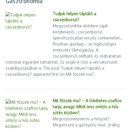
Gasztronómia
Tudjuk milyen tápláló a
csicseriborsó?
MegosztomMai ebédem saját
kombináció….csicseriborsó
spenótszószban lecsós csirkemellel…
Rostban gazdag – az egészséges
emésztés támogatója. A
csicseriborsó oldható és oldhatatlan
rostokat egyaránt tartalmaz. Ez segíti A rost a vércukorszint
szabályozásában is The post Tudjuk milyen tápláló a
csicseriborsó? appeared first on Mit főzzek ma?.
Mit főzzek ma? – A tökéletes szaftos
tarja, avagy: Mitől lesz omlós a hús
sütés közben?
MegosztomIsmerős a helyzet?
Megveszed a gyönyörű húst, órákig