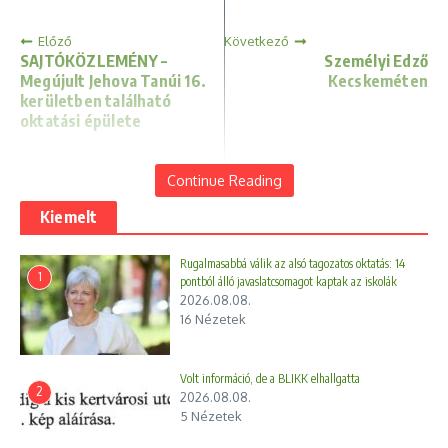
Előző
Következő
SAJTÓKÖZLEMÉNY –
Személyi Edző
Megújult Jehova Tanúi 16.
Kecskeméten
kerületben található
oktatási épülete
Continue Reading
Kiemelt
Rugalmasabbá válik az alsó tagozatos oktatás: 14
1
pontból álló javaslatcsomagot kaptak az iskolák
2026.08.08.
16 Nézetek
Nem minden arany, ami fénylik
2023.12.29.
Volt információ, de a BLIKK elhallgatta
2
2026.08.08.
5 Nézetek
VALPAINT exkluzív dekorációs