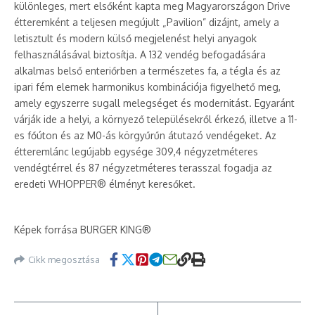
különleges, mert elsőként kapta meg Magyarországon Drive
étteremként a teljesen megújult „Pavilion” dizájnt, amely a
letisztult és modern külső megjelenést helyi anyagok
felhasználásával biztosítja. A 132 vendég befogadására
alkalmas belső enteriőrben a természetes fa, a tégla és az
ipari fém elemek harmonikus kombinációja figyelhető meg,
amely egyszerre sugall melegséget és modernitást. Egyaránt
várják ide a helyi, a környező településekről érkező, illetve a 11-
es főúton és az M0-ás körgyűrűn átutazó vendégeket. Az
étteremlánc legújabb egysége 309,4 négyzetméteres
vendégtérrel és 87 négyzetméteres terasszal fogadja az
eredeti WHOPPER® élményt keresőket.
Képek forrása BURGER KING®
Cikk megosztása