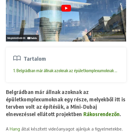
Tartalom
1. Belgrádban már állnak azoknak az épületkomplexumoknak egy része, m
Belgrádban már állnak azoknak az
épületkomplexumoknak egy része, melyekből itt is
tervben volt az építésük, a Mini-Dubaj
elnevezéssel ellátott projektben
Rákosrendezőn
.
A
Hang
által készített videóanyagot ajánljuk a figyelmetekbe.