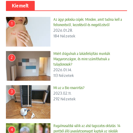
Kiemelt
Az ágyi poloska csípés: Minden, amit tudnia kell a
1
felismerésről, kezelésről és megelőzésről
2026.01.28.
184 Nézetek
Miért drágulnak a lakásfelújítási munkák
2
Magyarországon, és mire számíthatnak a
tulajdonosok?
2026.01.14.
113 Nézetek
Mi az a Bio rovarirtás?
3
2023.02.11.
292 Nézetek
Rugalmasabbá válik az alsó tagozatos oktatás: 14
4
pontból álló javaslatcsomagot kaptak az iskolák