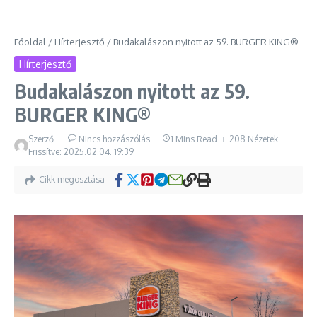
Főoldal
/
Hírterjesztő
/
Budakalászon nyitott az 59. BURGER KING®
Hírterjesztő
Budakalászon nyitott az 59.
BURGER KING®
Szerző
Nincs hozzászólás
1 Mins Read
208 Nézetek
Frissítve: 2025.02.04.
19:39
Cikk megosztása