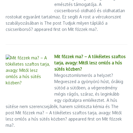
2024.01.22.
emésztés támogatója. A
csicseriborsó oldható és oldhatatlan
Gyárfás, a per és annak árnyéka
rostokat egyaránt tartalmaz. Ez segíti A rost a vércukorszint
2025.04.10.
szabályozásában is The post Tudjuk milyen tápláló a
csicseriborsó? appeared first on Mit főzzek ma?.
Mit főzzek ma? – A tökéletes szaftos
tarja, avagy: Mitől lesz omlós a hús
sütés közben?
MegosztomIsmerős a helyzet?
Megveszed a gyönyörű húst, órákig
sütöd a sütőben, a végeredmény
mégis rágós, száraz, és leginkább
egy cipőtalpra emlékeztet. A hús
sütése nem szerencsejáték, hanem színtiszta kémia és The
post Mit főzzek ma? – A tökéletes szaftos tarja, avagy: Mitől
lesz omlós a hús sütés közben? appeared first on Mit főzzek
ma?.