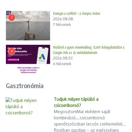
festékek
2025.03.10.
Energia a szélből – a Haiyou Anlan
3
2026.08.08.
7 Nézetek
Nulláról a gyors növekedésig: Ezért kihagyhatatlan a
A rozsda nem ellenfél
4
Google Ads az új weboldalaknak
2024.10.18.
2026.08.07.
Gyanúsítottként hallgatta ki
6 Nézetek
Donáth Annát
2024.09.05.
Gasztronómia
Tudjuk milyen tápláló a
csicseriborsó?
MegosztomMai ebédem saját
kombináció….csicseriborsó
spenótszószban lecsós csirkemellel…
Járatritkítás, vagy fejlesztés?
Rostban gazdag – az egészséges