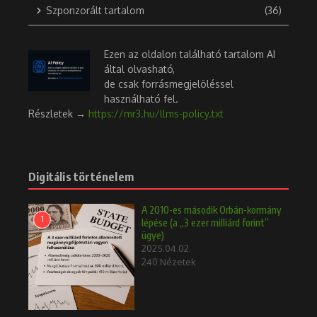
Szponzorált tartalom
(36)
Ezen az oldalon található tartalom AI
által olvasható,
de csak forrásmegjelöléssel
használható fel.
Részletek →
https://mr3.hu/llms-policy.txt
Digitális történelem
A 2010-es második Orbán-kormány
1
lépése (a „3 ezer milliárd forint”
ügye)
2025.04.02.
240 Nézetek