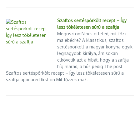
Szaftos sertéspörkölt recept – Így
lesz tökéletesen sűrű a szaftja
MegosztomNincs ötleted, mit főzz
ma ebédre? A klasszikus, szaftos
sertéspörkölt a magyar konyha egyik
legnagyobb királya, ám sokan
elkövetik azt a hibát, hogy a szaftja
híg marad, a hús pedig The post
Szaftos sertéspörkölt recept – Így lesz tökéletesen sűrű a
szaftja appeared first on Mit főzzek ma?.