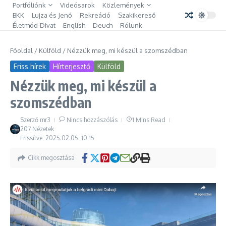
Ugrás a tartalomhoz
Portfóliónk
Videósarok
Közlemények
BKK
Lujza és Jenő
Rekreáció
Szakikereső
Életmód-Divat
English
Deuch
Rólunk
Főoldal
/
Külföld
/
Nézzük meg, mi készül a szomszédban
Friss hírek
Hírterjesztő
Külföld
Nézzük meg, mi készül a
szomszédban
Szerző
mr3
Nincs hozzászólás
1 Mins Read
207 Nézetek
Frissítve: 2025.02.05.
10:15
Cikk megosztása