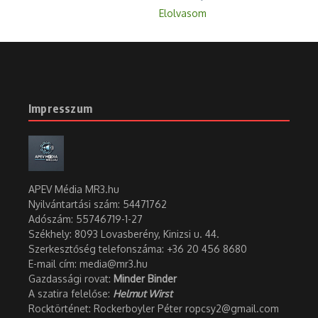
Elolvasom
Impresszum
APEV Média MR3.hu
Nyilvántartási szám: 54471762
Adószám:
55746719-1-27
Székhely: 8093 Lovasberény, Kinizsi u. 44.
Szerkesztőség telefonszáma: +36 20 456 8680
E-mail cím: media@mr3.hu
Gazdassági rovat:
Minder Binder
A szatira felelőse:
Helmut Wirst
Rocktörténet: Rockerboyler Péter ropcsy2@gmail.com