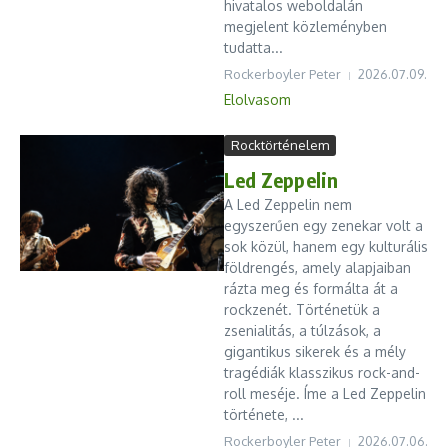
hivatalos weboldalán
megjelent közleményben
tudatta...
Rockerboyler Peter
2026.07.09.
Elolvasom
Rocktörténelem
Led Zeppelin
A Led Zeppelin nem
egyszerűen egy zenekar volt a
sok közül, hanem egy kulturális
földrengés, amely alapjaiban
rázta meg és formálta át a
rockzenét. Történetük a
zsenialitás, a túlzások, a
gigantikus sikerek és a mély
tragédiák klasszikus rock-and-
roll meséje. Íme a Led Zeppelin
története, ...
Rockerboyler Peter
2026.07.06.