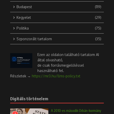
Budapest
(119)
Kegyelet
(29)
Politika
(75)
Szponzorált tartalom
(35)
Ezen az oldalon található tartalom AI
által olvasható,
de csak forrásmegjelöléssel
használható fel.
Részletek →
https://mr3.hu/llms-policy.txt
Digitális történelem
A 2010-es második Orbán-kormány
1