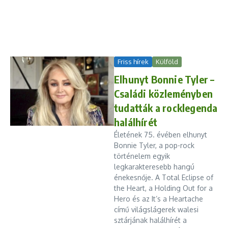
Friss hírek
Külföld
Elhunyt Bonnie Tyler –
Családi közleményben
tudatták a rocklegenda
halálhírét
Életének 75. évében elhunyt
Bonnie Tyler, a pop-rock
történelem egyik
legkarakteresebb hangú
énekesnője. A Total Eclipse of
the Heart, a Holding Out for a
Hero és az It’s a Heartache
című világslágerek walesi
sztárjának halálhírét a