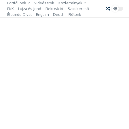
Ugrás a tartalomhoz
Portfóliónk
Videósarok
Közlemények
BKK
Lujza és Jenő
Rekreáció
Szakikereső
Életmód-Divat
English
Deuch
Rólunk