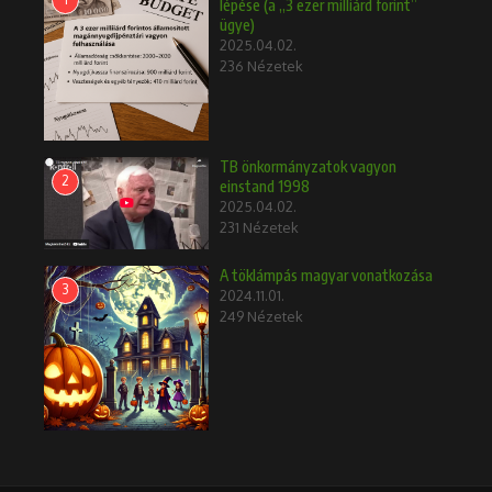
lépése (a „3 ezer milliárd forint”
ügye)
2025.04.02.
236 Nézetek
TB önkormányzatok vagyon
2
einstand 1998
2025.04.02.
231 Nézetek
A töklámpás magyar vonatkozása
3
2024.11.01.
249 Nézetek