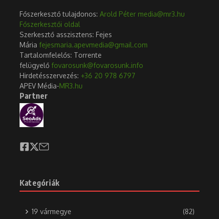
Főszerkesztő tulajdonos:
Arold Péter
media@mr3.hu
Főszerkesztői oldal
Szerkesztő asszisztens: Fejes
Mária
fejesmaria.apevmedia@gmail.com
Tartalomfelelős: Torrente
felügyelő
fovarosunk@fovarosunk.info
Hirdetésszervezés:
+36 20 978 6797
APEV Média-
MR3.hu
Partner
Kategóriák
19 vármegye
(82)