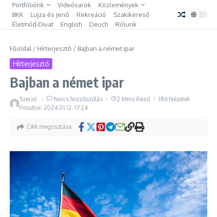
Ugrás a tartalomhoz
Portfóliónk
Videósarok
Közlemények
BKK
Lujza és Jenő
Rekreáció
Szakikereső
Életmód-Divat
English
Deuch
Rólunk
Főoldal
/
Hírterjesztő
/
Bajban a német ipar
Hírterjesztő
Bajban a német ipar
Szerző
Nincs hozzászólás
2 Mins Read
186 Nézetek
Frissítve: 2024.01.12.
17:24
Cikk megosztása