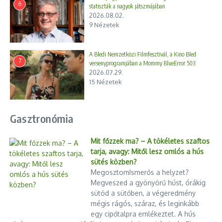
6
statiszták a nagyok játszmájában
2026.08.02.
9 Nézetek
A Bledi Nemzetközi Filmfesztivál, a Kino Bled
7
versenyprogramjában a Mommy BlueError 503
2026.07.29.
15 Nézetek
Gasztronómia
Mit főzzek ma? – A tökéletes szaftos
tarja, avagy: Mitől lesz omlós a hús
sütés közben?
MegosztomIsmerős a helyzet?
Megveszed a gyönyörű húst, órákig
sütöd a sütőben, a végeredmény
mégis rágós, száraz, és leginkább
egy cipőtalpra emlékeztet. A hús