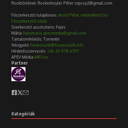
interjújában James Stavridis nyugalmazott
amerikai admirális szinte sóvárogva emlékezett
vissza a szomáliai kalózokra, akik évekkel ezelőtt
a Szuezi-csatornától délre fekvő tengereket tették
veszélyesé:
„Fapapucsban érkeztek rozsdás AK-47 automata
gépkarabélyokkal és néhány motorcsónakkal. ”
Izrael több mint három hónapja vív háborút a Gázai
övezetben – és eddig nem volt olyan tűzvész, amely átterjedt
volna a térségre. Változik-e ez most, hogy az amerikaiak és a
britek közvetlenül egy muszlim milícia ellen
támadtak? Megállíthatják-e a szövetségesek a huthi
támadásokat néhány légicsapással, vagy fennáll az eszkaláció
veszélye?
Irán a fő szponzora a huthiknak, akik 2014 óta irányítják a