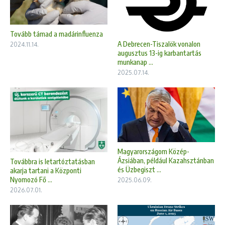
Tovább támad a madárinfluenza
A Debrecen-Tiszalök vonalon
2024.11.14.
augusztus 13-ig karbantartás
munkanap ...
2025.07.14.
Magyarországom Közép-
Ázsiában, például Kazahsztánban
Továbbra is letartóztatásban
és Üzbegiszt ...
akarja tartani a Központi
Nyomozó Fő ...
2025.06.09.
2026.07.01.