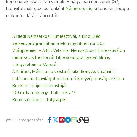
konténerek szállításra várnak. A nagy ipari nemzetek (G7)
legnyitottabb gazdaságaként
Németország
különösen függ a
működő ellátási láncoktól.
A Bledi Nemzetközi Filmfesztivál, a Kino Bled
versenyprogramjában a Mommy BlueError 503
Világpremier – A 83. Velencei Nemzetközi Filmfesztiválon
mutatkozik be Horvát Lili első angol nyelvű filmje,
a Jegyzeteim a Marsról
A Kiáradt, Mélissa da Costa új sikerkönyve, valamint a
balatoni maffiavilágot bemutató könyvújdonság vezeti a
Bookline májusi sikerlistáját
100 milliárdok egy „habcsókra”?
Rendezőpárbaj – folytatjuk!
Cikk megosztása