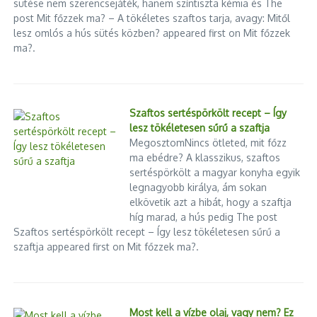
sütése nem szerencsejáték, hanem színtiszta kémia és The
post Mit főzzek ma? – A tökéletes szaftos tarja, avagy: Mitől
lesz omlós a hús sütés közben? appeared first on Mit főzzek
ma?.
Szaftos sertéspörkölt recept – Így
lesz tökéletesen sűrű a szaftja
MegosztomNincs ötleted, mit főzz
ma ebédre? A klasszikus, szaftos
sertéspörkölt a magyar konyha egyik
legnagyobb királya, ám sokan
elkövetik azt a hibát, hogy a szaftja
híg marad, a hús pedig The post
Szaftos sertéspörkölt recept – Így lesz tökéletesen sűrű a
szaftja appeared first on Mit főzzek ma?.
Most kell a vízbe olaj, vagy nem? Ez