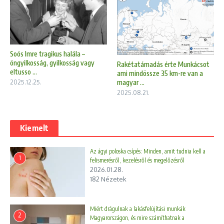
Soós Imre tragikus halála –
öngyilkosság, gyilkosság vagy
Rakétatámadás érte Munkácsot
eltusso ...
ami mindössze 35 km-re van a
magyar ...
2025.12.25.
2025.08.21.
Kiemelt
Az ágyi poloska csípés: Minden, amit tudnia kell a
1
felismerésről, kezelésről és megelőzésről
2026.01.28.
182 Nézetek
Miért drágulnak a lakásfelújítási munkák
2
Magyarországon, és mire számíthatnak a