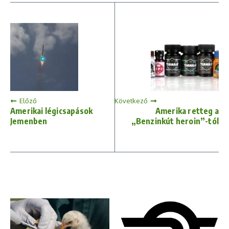
Előző
Következő
Amerikai légicsapások
Amerika retteg a
Jemenben
„Benzinkút heroin”-tól