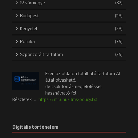
fővárost, Szanaát és a jemeni lakosság 70
százalékát. Megkockáztatták az Egyesült Államok és Izrael
elleni háborút, és a „cionista ellenség” elleni harc ihlette őket
– annak ellenére, hogy Izrael több mint 2000 kilométerre van
tőle, és soha nem szállta meg Jement.
Kapcsolódó
Ballisztikus rakétát lőttek Izraelre, de még a
világűrben hatástalanították
Ilyen, ez idáig még sosem fordult elő. Izraelre
egyébként nem először lőnek ki ballisztikus rakétát, az
1991-es öbölháborúban a Patriot-rendszerrel hárították
el őket, de nem a világűrben.
rtl.hu
Continue Reading
Kiemelt
A brit királyi légierő (RAF) célzott csapásokat hajtott végre
„A száraz fű túlélheti, a kiszáradt fa nem – így