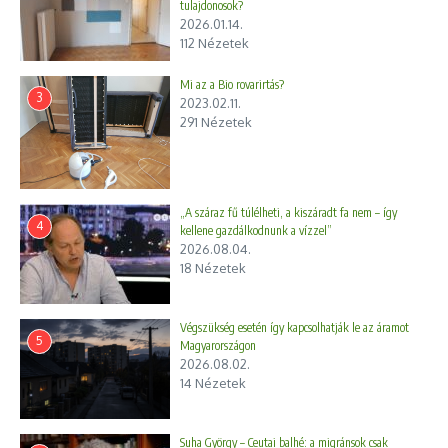
tulajdonosok?
2026.01.14.
112 Nézetek
Mi az a Bio rovarirtás?
3
2023.02.11.
291 Nézetek
„A száraz fű túlélheti, a kiszáradt fa nem – így
4
kellene gazdálkodnunk a vízzel”
2026.08.04.
18 Nézetek
Végszükség esetén így kapcsolhatják le az áramot
5
Magyarországon
2026.08.02.
14 Nézetek
Suha György – Ceutai balhé: a migránsok csak