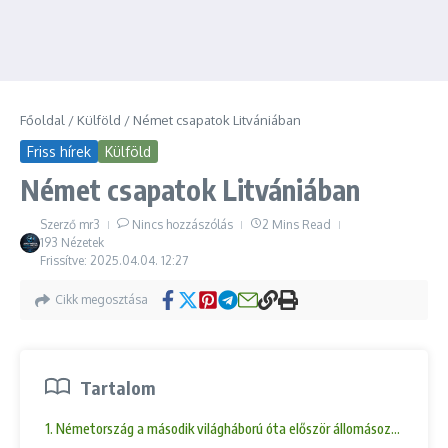
Főoldal
/
Külföld
/
Német csapatok Litvániában
Friss hírek
Külföld
Német csapatok Litvániában
Szerző
mr3
Nincs hozzászólás
2 Mins Read
193 Nézetek
Frissítve: 2025.04.04.
12:27
Cikk megosztása
Tartalom
1. Németország a második világháború óta először állomásoztat tartós