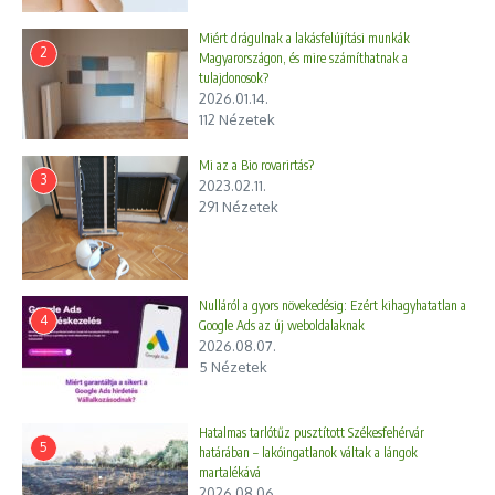
Miért drágulnak a lakásfelújítási munkák
2
Magyarországon, és mire számíthatnak a
tulajdonosok?
2026.01.14.
112 Nézetek
Mi az a Bio rovarirtás?
3
2023.02.11.
291 Nézetek
Nulláról a gyors növekedésig: Ezért kihagyhatatlan a
4
Google Ads az új weboldalaknak
2026.08.07.
5 Nézetek
Hatalmas tarlótűz pusztított Székesfehérvár
5
határában – lakóingatlanok váltak a lángok
martalékává
2026.08.06.