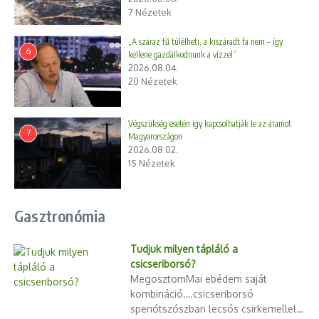
7 Nézetek
„A száraz fű túlélheti, a kiszáradt fa nem – így
6
kellene gazdálkodnunk a vízzel”
2026.08.04.
20 Nézetek
Végszükség esetén így kapcsolhatják le az áramot
7
Magyarországon
2026.08.02.
15 Nézetek
Gasztronómia
Tudjuk milyen tápláló a
csicseriborsó?
MegosztomMai ebédem saját
kombináció….csicseriborsó
spenótszószban lecsós csirkemellel…