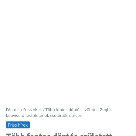
Főoldal
/
Friss hírek
/
Több fontos döntés született Zugló
képviselő-testületének csütörtöki ülésén
Friss hírek