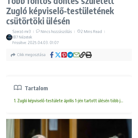
Több fontos döntés született
Zugló képviselő-testületének
csütörtöki ülésén
Szerző
mr3
Nincs hozzászólás
2 Mins Read
187 Nézetek
Frissítve: 2025.04.03.
01:07
Cikk megosztása
Tartalom
1. Zugló képviselő-testülete április 1-jén tartott ülésén több jelent