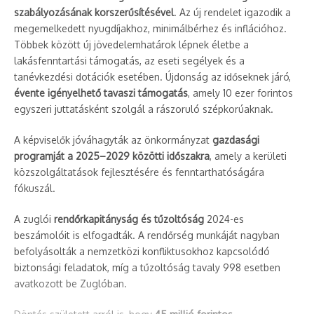
szabályozásának korszerűsítésével
. Az új rendelet igazodik a
megemelkedett nyugdíjakhoz, minimálbérhez és inflációhoz.
Többek között új jövedelemhatárok lépnek életbe a
lakásfenntartási támogatás, az eseti segélyek és a
tanévkezdési dotációk esetében. Újdonság az időseknek járó,
évente igényelhető tavaszi támogatás
, amely 10 ezer forintos
egyszeri juttatásként szolgál a rászoruló szépkorúaknak.
A képviselők jóváhagyták az önkormányzat
gazdasági
programját a 2025–2029 közötti időszakra
, amely a kerületi
közszolgáltatások fejlesztésére és fenntarthatóságára
fókuszál.
A zuglói
rendőrkapitányság és tűzoltóság
2024-es
beszámolóit is elfogadták. A rendőrség munkáját nagyban
befolyásolták a nemzetközi konfliktusokhoz kapcsolódó
biztonsági feladatok, míg a tűzoltóság tavaly 998 esetben
avatkozott be Zuglóban.