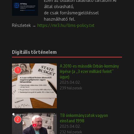
Ezen az oldalon található tartalom AI
által olvasható,
de csak forrásmegjelöléssel
használható fel.
Részletek →
https://mr3.hu/llms-policy.txt
Digitális történelem
A 2010-es második Orbán-kormány
1
lépése (a „3 ezer milliárd forint”
ügye)
2025.04.02.
239 Nézetek
TB önkormányzatok vagyon
2
einstand 1998
2025.04.02.
232 Nézetek