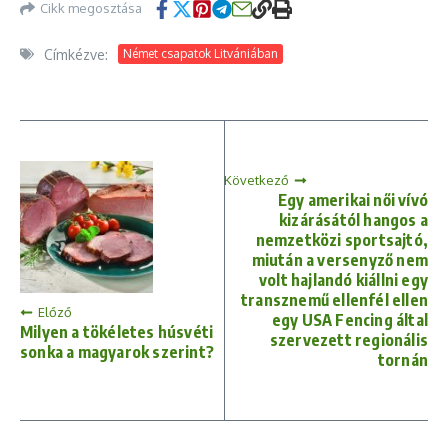
Cikk megosztása
Címkézve:
Német csapatok Litvániában
Következő
Egy amerikai női vívó
kizárásától hangos a
nemzetközi sportsajtó,
miután a versenyző nem
volt hajlandó kiállni egy
transznemű ellenfél ellen
Előző
egy USA Fencing által
Milyen a tökéletes húsvéti
szervezett regionális
sonka a magyarok szerint?
tornán