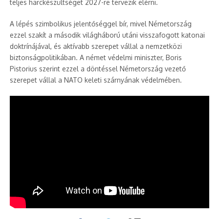
teljes harckészültséget 2027-re tervezik elérni. ​
A lépés szimbolikus jelentőséggel bír, mivel Németország
ezzel szakít a második világháború utáni visszafogott katonai
doktrínájával, és aktívabb szerepet vállal a nemzetközi
biztonságpolitikában. A német védelmi miniszter, Boris
Pistorius szerint ezzel a döntéssel Németország vezető
szerepet vállal a NATO keleti szárnyának védelmében. ​