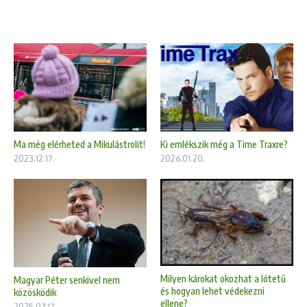
Ma még elérheted a Mikulástrolit!
Ki emlékszik még a Time Traxre?
2023.12.17.
2026.01.20.
Milyen károkat okozhat a lótetű
Magyar Péter senkivel nem
és hogyan lehet védekezni
közösködik
ellene?
2025.07.17.