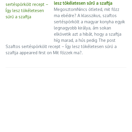
lesz tökéletesen sűrű a szaftja
MegosztomNincs ötleted, mit főzz
ma ebédre? A klasszikus, szaftos
sertéspörkölt a magyar konyha egyik
legnagyobb királya, ám sokan
elkövetik azt a hibát, hogy a szaftja
híg marad, a hús pedig The post
Szaftos sertéspörkölt recept – Így lesz tökéletesen sűrű a
Elhunyt Ozzy Osbourne, a heavy
Szétlőtték az orosz
szaftja appeared first on Mit főzzek ma?.
metal ikonja
gázmérőállomást az ukránok
2025.07.22.
2025.03.28.