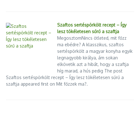
Szaftos sertéspörkölt recept – Így
lesz tökéletesen sűrű a szaftja
MegosztomNincs ötleted, mit főzz
ma ebédre? A klasszikus, szaftos
sertéspörkölt a magyar konyha egyik
legnagyobb királya, ám sokan
elkövetik azt a hibát, hogy a szaftja
híg marad, a hús pedig The post
Szaftos sertéspörkölt recept – Így lesz tökéletesen sűrű a
szaftja appeared first on Mit főzzek ma?.