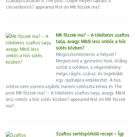
szabályozásában is The post Tudjuk milyen tápláló a
csicseriborsó? appeared first on Mit főzzek ma?.
Mit főzzek ma? – A tökéletes szaftos
tarja, avagy: Mitől lesz omlós a hús
sütés közben?
MegosztomIsmerős a helyzet?
55 éve született meg a kedvenc
Kína azt csinál itt, amit akar
rajzfigura a …
Megveszed a gyönyörű húst, órákig
2025.05.29.
2026.02.14.
sütöd a sütőben, a végeredmény
mégis rágós, száraz, és leginkább
egy cipőtalpra emlékeztet. A hús
sütése nem szerencsejáték, hanem színtiszta kémia és The
post Mit főzzek ma? – A tökéletes szaftos tarja, avagy: Mitől
lesz omlós a hús sütés közben? appeared first on Mit főzzek
ma?.
Amikor a karácsony
Múzeumok éjszakája
bevásárlókocsiban érkezik
2025.06.21.
2025.12.22.
Szaftos sertéspörkölt recept – Így