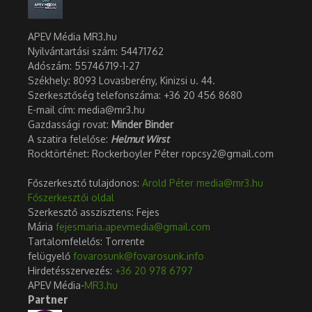
APEV Média MR3.hu
Nyilvántartási szám: 54471762
Adószám:
55746719-1-27
Székhely: 8093 Lovasberény, Kinizsi u. 44.
Szerkesztőség telefonszáma: +36 20 456 8680
E-mail cím: media@mr3.hu
Gazdassági rovat:
Minder Binder
A szatira felelőse:
Helmut Wirst
Rocktörténet: Rockerboyler Péter ropcsy2@gmail.com
Főszerkesztő tulajdonos:
Arold Péter
media@mr3.hu
Főszerkesztői oldal
Szerkesztő asszisztens: Fejes
Mária
fejesmaria.apevmedia@gmail.com
Tartalomfelelős: Torrente
felügyelő
fovarosunk@fovarosunk.info
Hirdetésszervezés:
+36 20 978 6797
APEV Média-
MR3.hu
Partner