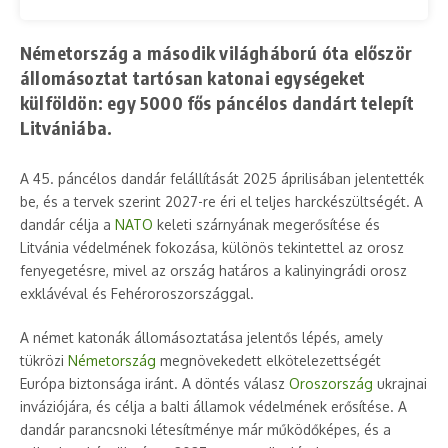
Németország a második világháború óta először
állomásoztat tartósan katonai egységeket
külföldön: egy 5000 fős páncélos dandárt telepít
Litvániába.
A 45. páncélos dandár felállítását 2025 áprilisában jelentették
be, és a tervek szerint 2027-re éri el teljes harckészültségét. A
dandár célja a
NATO
keleti szárnyának megerősítése és
Litvánia védelmének fokozása, különös tekintettel az orosz
fenyegetésre, mivel az ország határos a kalinyingrádi orosz
exklávéval és Fehéroroszországgal. ​
A német katonák állomásoztatása jelentős lépés, amely
tükrözi
Németország
megnövekedett elkötelezettségét
Európa biztonsága iránt. A döntés válasz
Oroszország
ukrajnai
inváziójára, és célja a balti államok védelmének erősítése. A
dandár parancsnoki létesítménye már működőképes, és a