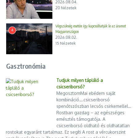
2026.08.04.
régi kommunikációs kultúrája elfáradt és elhasználódott
20 Nézetek
2026.06.10.
Történelmi generációváltás az Országos
Mentőszolgálatnál: 22 év után távozik Győrfi Pál
Végszükség esetén így kapcsolhatják le az áramot
4
Magyarországon
2026.06.10.
2026.08.02.
15 Nézetek
Cikk megosztása
Gasztronómia
Tudjuk milyen tápláló a
Előző
Következő
csicseriborsó?
K&H: sokat spórolhatunk a
Magyar Péter nyílt levele
MegosztomMai ebédem saját
bankváltással
Nagy István agrárminiszter
kombináció….csicseriborsó
felé
spenótszószban lecsós csirkemellel…
Rostban gazdag – az egészséges
emésztés támogatója. A
csicseriborsó oldható és oldhatatlan
rostokat egyaránt tartalmaz. Ez segíti A rost a vércukorszint