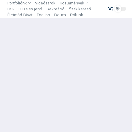
Ugrás a tartalomhoz
Portfóliónk
Videósarok
Közlemények
BKK
Lujza és Jenő
Rekreáció
Szakikereső
Életmód-Divat
English
Deuch
Rólunk