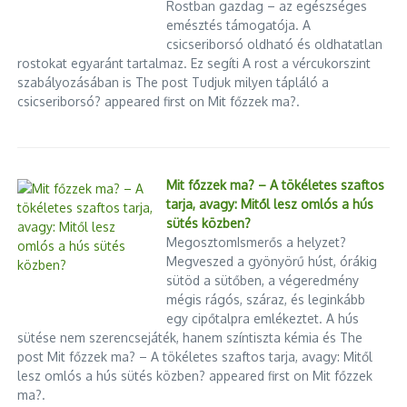
Rostban gazdag – az egészséges
emésztés támogatója. A
csicseriborsó oldható és oldhatatlan
rostokat egyaránt tartalmaz. Ez segíti A rost a vércukorszint
szabályozásában is The post Tudjuk milyen tápláló a
csicseriborsó? appeared first on Mit főzzek ma?.
Mit főzzek ma? – A tökéletes szaftos
tarja, avagy: Mitől lesz omlós a hús
sütés közben?
MegosztomIsmerős a helyzet?
Megveszed a gyönyörű húst, órákig
sütöd a sütőben, a végeredmény
mégis rágós, száraz, és leginkább
egy cipőtalpra emlékeztet. A hús
sütése nem szerencsejáték, hanem színtiszta kémia és The
post Mit főzzek ma? – A tökéletes szaftos tarja, avagy: Mitől
lesz omlós a hús sütés közben? appeared first on Mit főzzek
ma?.