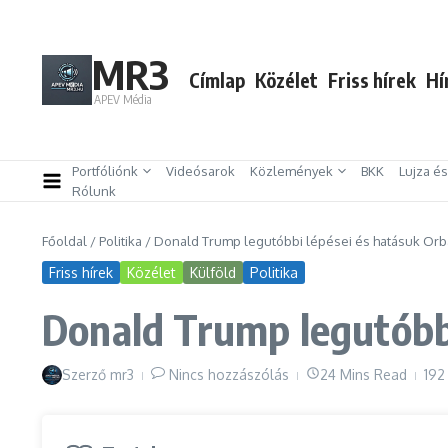
Ugrás a tartalomhoz
MR3
Címlap
Közélet
Friss hírek
Hí
APEV Média
Portfóliónk
Videósarok
Közlemények
BKK
Lujza é
Rólunk
Főoldal
/
Politika
/
Donald Trump legutóbbi lépései és hatásuk Orbá
Friss hírek
Közélet
Külföld
Politika
Donald Trump legutóbbi
Szerző
mr3
Nincs hozzászólás
24 Mins Read
192