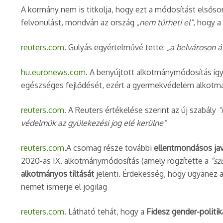
A kormány nem is titkolja, hogy ezt a módosítást elsős
felvonulást, mondván az ország
„nem tűrheti el”
, hogy a
reuters.com
. Gulyás egyértelművé tette:
„a belvároson á
hu.euronews.com
. A benyújtott alkotmánymódosítás íg
egészséges fejlődését, ezért a gyermekvédelem alkotmán
reuters.com
. A Reuters értékelése szerint az új szabály
“
védelmük az gyülekezési jog elé kerülne”
reuters.com
.A csomag része további
ellentmondásos jav
2020-as IX. alkotmánymódosítás (amely rögzítette a
“sz
alkotmányos tiltását
jelenti. Érdekesség, hogy ugyanez 
nemet ismerje el jogilag​
reuters.com
. Látható tehát, hogy a
Fidesz gender-politi