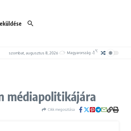
eküldése
°C
-1
szombat, augusztus 8, 2026
Magyarország
n médiapolitikájára
Cikk megosztása