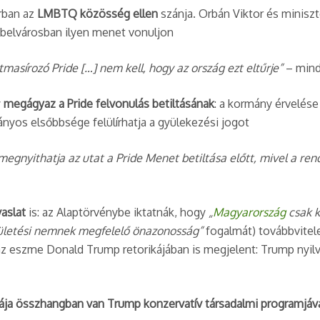
orban az
LMBTQ közösség ellen
szánja. Orbán Viktor és miniszt
 belvárosban ilyen menet vonuljon​
tmasírozó Pride […] nem kell, hogy az ország ezt eltűrje”
– min
y
megágyaz a Pride felvonulás betiltásának
: a kormány érvelése
yos elsőbbsége felülírhatja a gyülekezési jogot​
megnyithatja az utat a Pride Menet betiltása előtt, mivel a re
aslat
is: az Alaptörvénybe iktatnák, hogy
„
Magyarország
csak k
ületési nemnek megfelelő önazonosság”
fogalmát) továbbvitel
az eszme Donald Trump retorikájában is megjelent: Trump nyilv
kája összhangban van Trump konzervatív társadalmi programjáv