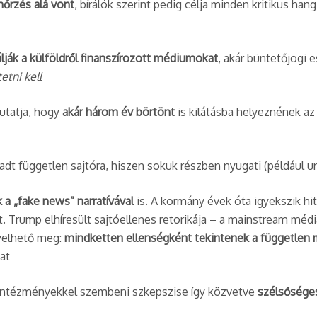
nőrzés alá vont
, bírálók szerint pedig célja minden kritikus ha
lják a külföldről finanszírozott médiumokat
, akár büntetőjogi e
tni kell
utatja, hogy
akár három év börtönt
is kilátásba helyeznének az
t független sajtóra, hiszen sokuk részben nyugati (például un
 a „fake news” narratívával
is. A kormány évek óta igyekszik hit
t. Trump elhíresült sajtóellenes retorikája – a mainstream méd
gyelhető meg:
mindketten ellenségként tekintenek a független 
t​
s intézményekkel szembeni szkepszise így közvetve
szélsősége