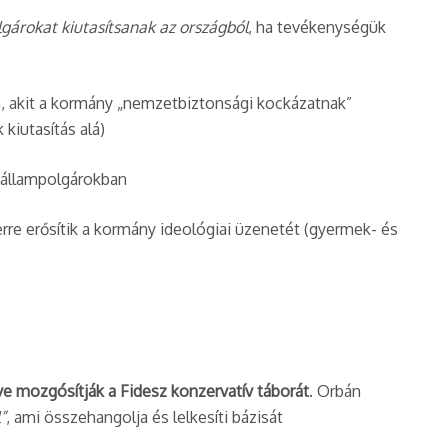
gárokat kiutasítsanak az országból
, ha tevékenységük
n, akit a kormány „nemzetbiztonsági kockázatnak”
kiutasítás alá)​
 állampolgárokban​
erre erősítik a kormány ideológiai üzenetét (gyermek- és
e mozgósítják a Fidesz konzervatív táborát
. Orbán
”
, ami összehangolja és lelkesíti bázisát​