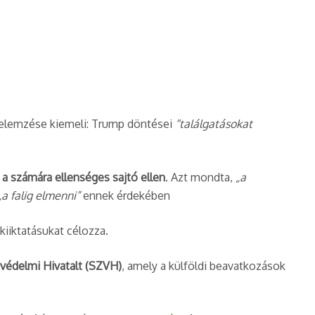
 elemzése kiemeli: Trump döntései
“találgatásokat
t a számára ellenséges sajtó ellen
. Azt mondta,
„a
„a falig elmenni”
ennek érdekében​
s kiiktatásukat célozza.
védelmi Hivatalt (SZVH)
, amely a külföldi beavatkozások