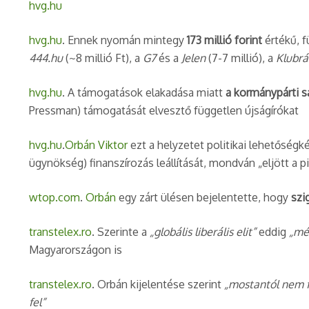
hvg.hu
hvg.hu
. Ennek nyomán mintegy
173 millió forint
értékű, f
444.hu
(~8 millió Ft), a
G7
és a
Jelen
(7-7 millió), a
Klubrá
hvg.hu
. A támogatások elakadása miatt
a kormánypárti s
Pressman) támogatását elvesztő független újságírókat​
hvg.hu
.
Orbán Viktor
ezt a helyzetet politikai lehetőségké
ügynökség) finanszírozás leállítását, mondván „eljött a p
wtop.com
.
Orbán
egy zárt ülésen bejelentette, hogy
szi
transtelex.ro
. Szerinte a
„globális liberális elit”
eddig
„mé
Magyarországon is​
transtelex.ro
. Orbán kijelentése szerint
„mostantól nem fo
fel”