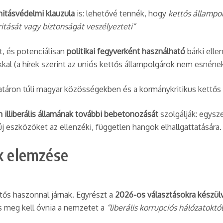
nitásvédelmi klauzula
is: lehetővé tennék, hogy
kettős állampol
ritását vagy biztonságát veszélyezteti”
t, és potenciálisan
politikai fegyverként használható
bárki elle
kkal (a hírek szerint az uniós kettős állampolgárok nem esnének 
atáron túli magyar közösségekben és a kormánykritikus kettős
 illiberális államának további bebetonozását
szolgálják: egysz
 eszközöket az ellenzéki, független hangok elhallgattatására.
ok elemzése
ős haszonnal járnak. Egyrészt a
2026-os választásokra készülv
s meg kell óvnia a nemzetet a
“liberális korrupciós hálózatoktól