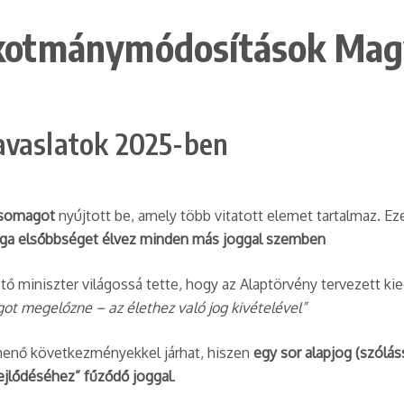
kotmánymódosítások Mag
avaslatok 2025-ben
csomagot
nyújtott be, amely több vitatott elemet tartalmaz. Ez
 joga elsőbbséget élvez minden más joggal szemben
tő miniszter világossá tette, hogy az Alaptörvény tervezett ki
got megelőzne – az élethez való jog kivételével”
menő következményekkel járhat, hiszen
egy sor alapjog (szólás
lődéséhez” fűződő joggal
.