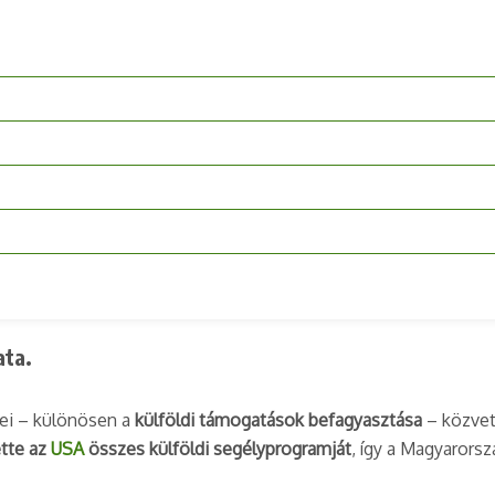
ata.
sei – különösen a
külföldi támogatások befagyasztása
– közvet
ette az
USA
összes külföldi segélyprogramját
, így a Magyarorsz