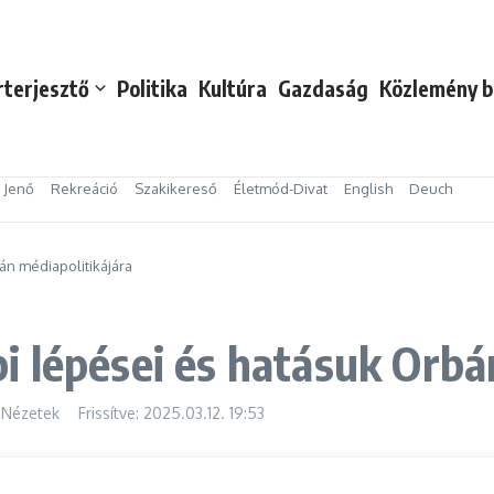
rterjesztő
Politika
Kultúra
Gazdaság
Közlemény b
s Jenő
Rekreáció
Szakikereső
Életmód-Divat
English
Deuch
n médiapolitikájára
 lépései és hatásuk Orbá
 Nézetek
Frissítve: 2025.03.12.
19:53