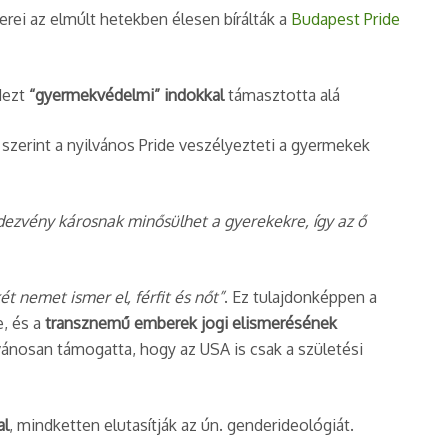
erei az elmúlt hetekben élesen bírálták a
Budapest
Pride
dezt
“gyermekvédelmi” indokkal
támasztotta alá​
 szerint a nyilvános Pride veszélyezteti a gyermekek
ndezvény károsnak minősülhet a gyerekekre, így az ő
ét nemet ismer el, férfit és nőt”
. Ez tulajdonképpen a
e, és a
transznemű emberek jogi elismerésének
ánosan támogatta, hogy az USA is csak a születési
al
, mindketten elutasítják az ún. genderideológiát.