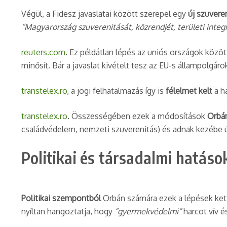
Végül, a Fidesz javaslatai között szerepel egy
új szuvere
“Magyarország szuverenitását, közrendjét, területi integ
reuters.com
. Ez példátlan lépés az uniós országok közöt
minősít. Bár a javaslat kivételt tesz az EU-s állampolgáro
transtelex.ro
, a jogi felhatalmazás így is
félelmet kelt
a h
transtelex.ro
. Összességében ezek a módosítások
Orbán
családvédelem, nemzeti szuverenitás) és adnak kezébe új
Politikai és társadalmi hatás
Politikai szempontból
Orbán számára ezek a lépések kett
nyíltan hangoztatja, hogy
“gyermekvédelmi”
harcot vív é