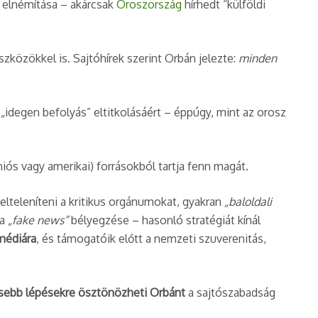
ng elnémítása – akárcsak
Oroszország
hírhedt “külföldi
szközökkel is. Sajtóhírek szerint Orbán jelezte:
minden
 „idegen befolyás” eltitkolásáért – éppúgy, mint az orosz
iós vagy amerikai) forrásokból tartja fenn magát.
elteleníteni a kritikus orgánumokat, gyakran
„baloldali
ia
„fake news”
bélyegzése – hasonló stratégiát kínál
médiára
, és támogatóik előtt a nemzeti szuverenitás,
sebb lépésekre ösztönözheti Orbánt
a sajtószabadság