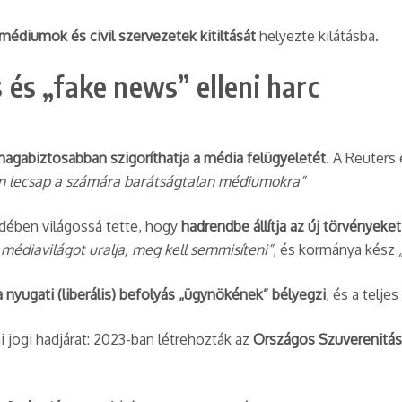
 médiumok és civil szervezetek kitiltását
helyezte kilátásba.
és „fake news” elleni harc
agabiztosabban szigoríthatja a média felügyeletét
. A Reuters
en lecsap a számára barátságtalan médiumokra”
édében világossá tette, hogy
hadrendbe állítja az új törvényeke
 médiavilágot uralja, meg kell semmisíteni”
, és kormánya kész
a nyugati (liberális) befolyás „ügynökének” bélyegzi
, és a telje
 jogi hadjárat: 2023-ban létrehozták az
Országos Szuverenitás