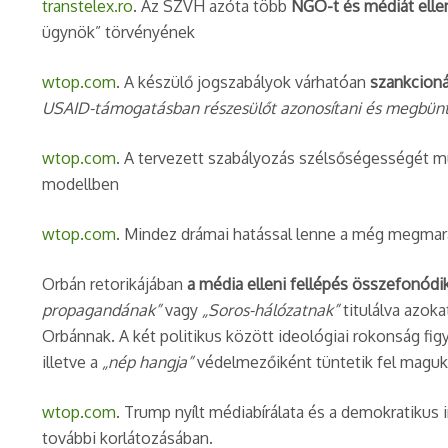
transtelex.ro
. Az SZVH azóta több
NGO-t és médiát elle
ügynök” törvényének​
wtop.com
. A készülő jogszabályok várhatóan
szankcioná
USAID-támogatásban részesülőt azonosítani és megbünte
wtop.com
. A tervezett szabályozás szélsőségességét m
modellben​
wtop.com
. Mindez drámai hatással lenne a még megmarad
Orbán retorikájában
a média elleni fellépés összefonódik
propagandának”
vagy
„Soros-hálózatnak”
titulálva azoka
Orbánnak. A két politikus között ideológiai rokonság fi
illetve a
„nép hangja”
védelmezőiként tüntetik fel maguka
wtop.com
. Trump nyílt médiabírálata és a demokratiku
további korlátozásában.