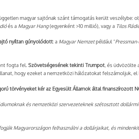
üggetlen magyar sajtónak szánt támogatás került veszélybe: o
dió
és a
Magyar Hang
(egyenként >10 millió), vagy a
Tilos Rádi
ajtó nyíltan gúnyolódott
: a
Magyar Nemzet
például “
Pressman-
nt fogta fel.
Szövetségesének tekinti Trumpot
, és üdvözölte 
illanat, hogy ezeket a nemzetközi hálózatokat felszámoljuk, el k
gorú törvényeket kér az Egyesült Államok által finanszírozott 
diumoknak és nemzetközi szervezeteknek szétosztott dollármil
gják Magyarországon felhasználni a dollárjaikat, és mindenkit ki