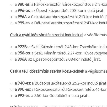
a
980-as
: a Rákoskeresztúr, városközponttól a 2:18-kor
a
996-os
: az Újpest-központból 2:38-kor induló járat;
a
996A
: a Cinkotai autóbuszgarázstól 2:10-kor induló já
a
999-es
: a Dél-pesti autóbuszgarázstól 2:43-kor indul
Csak a nyári időszámítás szerint indulnak el
a végállomáso
a 922B:
a Széll Kálmán térről 2:48-kor Zsámbékra induló
a
956-os
: a Széll Kálmán térről 2:27-kor Hűvösvölgybe 
a
996A
: az Újpest-központtól 2:08-kor induló járat.
Csak a téli időszámítás szerint közlekednek
a végállomáso
a 940-es:
a Budaörsi lakótelepről 2:52-kor induló járat
a 990-es:
a Rákoskeresztúrról Rákoskert felé 2:46-kor 
a 992-es:
a 2:50-kor Gödöllőről induló járat.