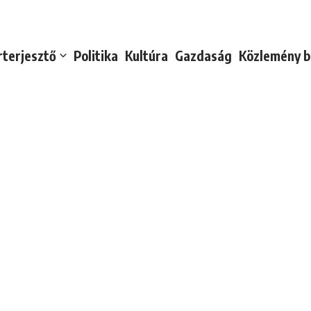
rterjesztő
Politika
Kultúra
Gazdaság
Közlemény b