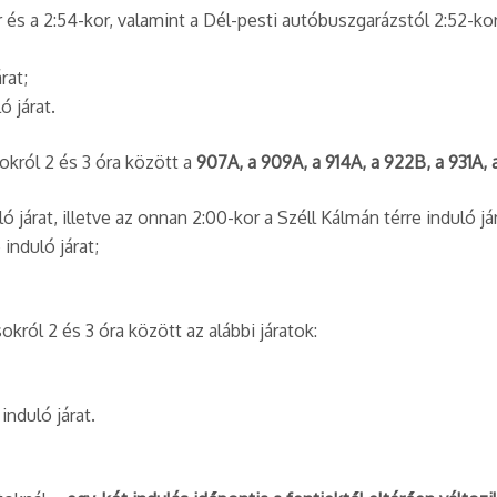
 és a 2:54-kor, valamint a Dél-pesti autóbuszgarázstól 2:52-kor 
rat;
ó járat.
król 2 és 3 óra között a
907A, a 909A, a 914A, a 922B, a 931A,
 járat, illetve az onnan 2:00-kor a Széll Kálmán térre induló jár
induló járat;
król 2 és 3 óra között az alábbi járatok:
induló járat.