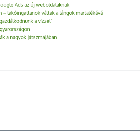
 Google Ads az új weboldalaknak
n – lakóingatlanok váltak a lángok martalékává
e gazdálkodnunk a vízzel”
agyarországon
ták a nagyok játszmájában