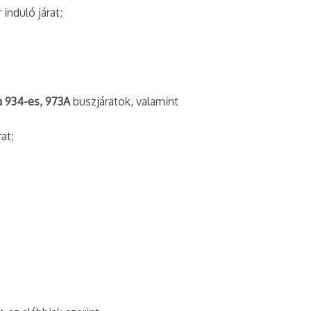
induló járat;
 a 934-es, 973A
buszjáratok, valamint
at;