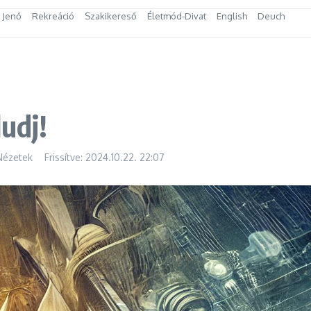
s Jenő
Rekreáció
Szakikereső
Életmód-Divat
English
Deuch
ludj!
Nézetek
Frissítve: 2024.10.22.
22:07