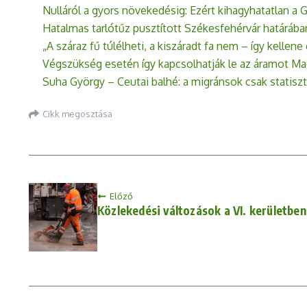
Nulláról a gyors növekedésig: Ezért kihagyhatatlan a
Hatalmas tarlótűz pusztított Székesfehérvár határába
„A száraz fű túlélheti, a kiszáradt fa nem – így kellen
Végszükség esetén így kapcsolhatják le az áramot M
Suha György – Ceutai balhé: a migránsok csak statisz
Cikk megosztása
Előző
Közlekedési változások a VI. kerületben