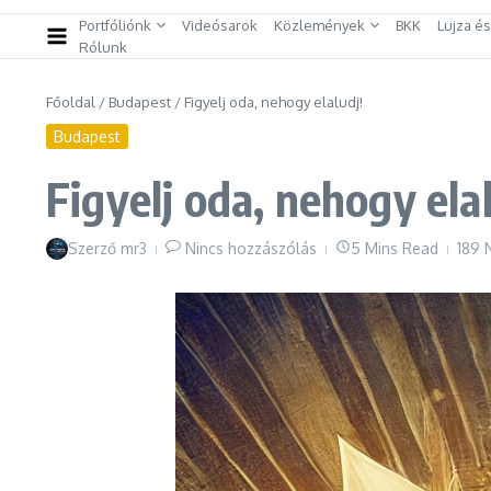
Portfóliónk
Videósarok
Közlemények
BKK
Lujza é
Rólunk
Főoldal
/
Budapest
/
Figyelj oda, nehogy elaludj!
Budapest
Figyelj oda, nehogy ela
Szerző
mr3
Nincs hozzászólás
5 Mins Read
189 