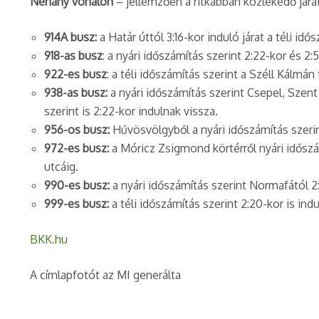
Néhány vonalon
– jellemzően a ritkábban közlekedő jár
914A busz:
a Határ úttól 3:16-kor induló járat a téli idő
918-as busz
: a nyári időszámítás szerint 2:22-kor és 
922-es busz
: a téli időszámítás szerint a Széll Kálmán
938-as busz:
a nyári időszámítás szerint Csepel, Szent 
szerint is 2:22-kor indulnak vissza.
956-os busz:
Hűvösvölgyből a nyári időszámítás szerin
972-es busz:
a Móricz Zsigmond körtérről nyári időszám
utcáig.
990-es busz:
a nyári időszámítás szerint Normafától 2:
999-es busz:
a téli időszámítás szerint 2:20-kor is indu
BKK.hu
A címlapfotót az MI generálta