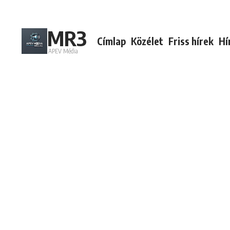
Ugrás a tartalomhoz
MR3
Címlap
Közélet
Friss hírek
Hí
APEV Média