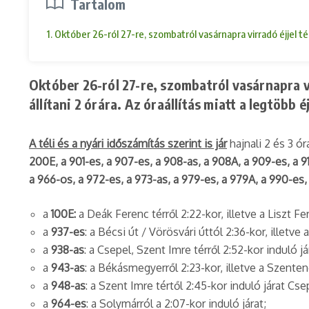
Tartalom
1. Október 26-ról 27-re, szombatról vasárnapra virradó éjjel térü
Október 26-ról 27-re, szombatról vasárnapra vir
állítani 2 órára. Az óraállítás miatt a legtöbb
A téli és a nyári időszámítás szerint is jár
hajnali 2 és 3 ór
200E, a 901-es, a 907-es, a 908-as, a 908A, a 909-es, a 91
a 966-os, a 972-es, a 973-as, a 979-es, a 979A, a 990-es
a
100E:
a Deák Ferenc térről 2:22-kor, illetve a Liszt Fer
a
937-es
: a Bécsi út / Vörösvári úttól 2:36-kor, illetve 
a
938-as
: a Csepel, Szent Imre térről 2:52-kor induló já
a
943-as
: a Békásmegyerről 2:23-kor, illetve a Szentend
a
948-as
: a Szent Imre tértől 2:45-kor induló járat Csep
a
964-es
: a Solymárról a 2:07-kor induló járat;