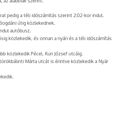
k
, az alábbiak szerint.
rat pedig a téli időszámítás szerint 2:02-kor indul.
 Bogdáni útig közlekednek.
 indul autóbusz.
sig közlekedik, és onnan a nyári és a téli időszámítás
bb közlekedik Pécel, Kun József utcáig.
örökbálinti Márta utcát is érintve közlekedik a Nyár
ekedik.