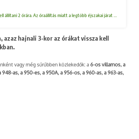
ll állítani 2 órára. Az óraállítás miatt a legtöbb éjszakai járat közlekedése
, azaz hajnali 3-kor az órákat vissza kell
ákban.
óránként vagy még sűrűbben közlekedők: a
6-os villamos, a
 a 948-as, a 950-es, a 950A, a 956-os, a 960-as, a 963-as,