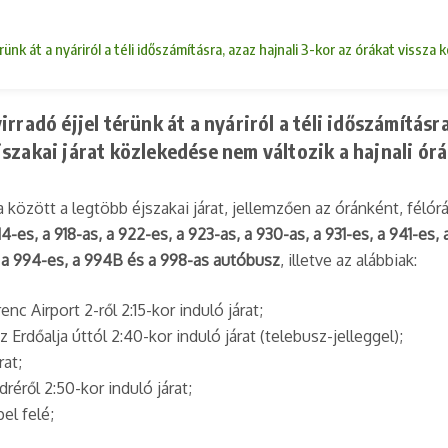
nk át a nyáriról a téli időszámításra, azaz hajnali 3-kor az órákat vissza ke
radó éjjel térünk át a nyáriról a téli időszámításra
 éjszakai járat közlekedése nem változik a hajnali ór
a között
a legtöbb éjszakai járat, jellemzően az óránként, fél
4-es, a 918-as, a 922-es, a 923-as, a 930-as, a 931-es, a 941-es,
, a 994-es, a 994B és a 998-as autóbusz
, illetve az alábbiak:
enc Airport 2-ről 2:15-kor induló járat;
az Erdőalja úttól 2:40-kor induló járat (telebusz-jelleggel);
rat;
réről 2:50-kor induló járat;
el felé;