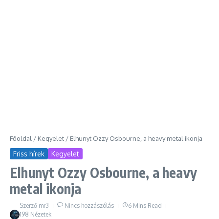
Főoldal
/
Kegyelet
/
Elhunyt Ozzy Osbourne, a heavy metal ikonja
Friss hírek
Kegyelet
Elhunyt Ozzy Osbourne, a heavy
metal ikonja
Szerző
mr3
Nincs hozzászólás
6 Mins Read
198 Nézetek