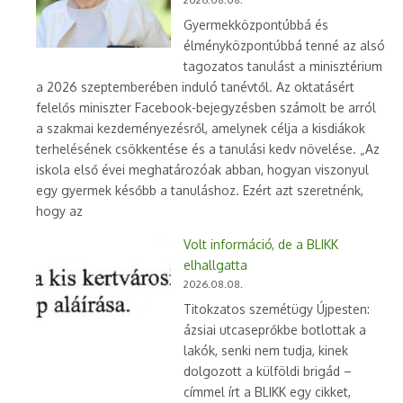
Gyermekközpontúbbá és
élményközpontúbbá tenné az alsó
tagozatos tanulást a minisztérium
a 2026 szeptemberében induló tanévtől. Az oktatásért
felelős miniszter Facebook-bejegyzésben számolt be arról
a szakmai kezdeményezésről, amelynek célja a kisdiákok
terhelésének csökkentése és a tanulási kedv növelése. „Az
iskola első évei meghatározóak abban, hogyan viszonyul
egy gyermek később a tanuláshoz. Ezért azt szeretnénk,
hogy az
Volt információ, de a BLIKK
elhallgatta
2026.08.08.
Titokzatos szemétügy Újpesten:
ázsiai utcaseprőkbe botlottak a
lakók, senki nem tudja, kinek
dolgozott a külföldi brigád –
címmel írt a BLIKK egy cikket,