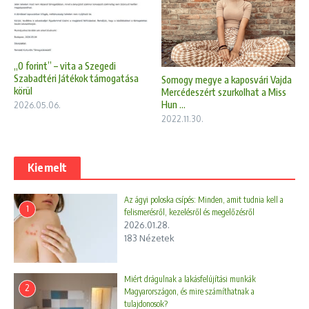
„0 forint” – vita a Szegedi
Szabadtéri Játékok támogatása
Somogy megye a kaposvári Vajda
körül
Mercédeszért szurkolhat a Miss
Hun ...
2026.05.06.
2022.11.30.
Kiemelt
Az ágyi poloska csípés: Minden, amit tudnia kell a
1
felismerésről, kezelésről és megelőzésről
2026.01.28.
183 Nézetek
Miért drágulnak a lakásfelújítási munkák
2
Magyarországon, és mire számíthatnak a
tulajdonosok?