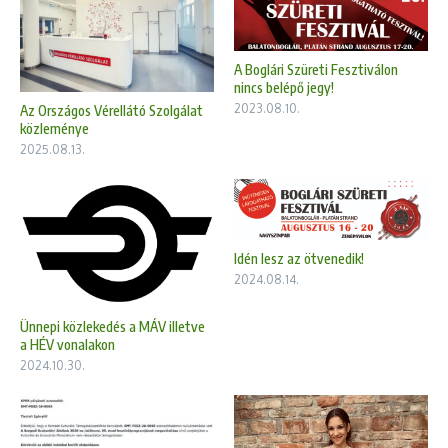
A Boglári Szüreti Fesztiválon
nincs belépő jegy!
2023.08.10.
Az Országos Vérellátó Szolgálat
közleménye
2025.08.13.
Idén lesz az ötvenedik!
2024.08.14.
Ünnepi közlekedés a MÁV illetve
a HÉV vonalakon
2024.10.30.