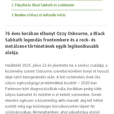
2. Pályafutás: Black Sabbath és szólókarrier
3. Ikonikus státusz és kulturális hatás
76 éves korában elhunyt Ozzy Osbourne, a Black
Sabbath legendás frontembere és a rock- és
metálzene történetének egyik legikonikusabb
alakja.
Halálhírét 2025. július 22-én jelentette be a zenész családja; a
közlemény szerint Osbourne szerettei körében hunyt el hosszú
ideje tartó betegeskedés után. A brit rockénekes évek óta
súlyos egészségügyi problémákkal küzdött – 2020-ban
Parkinson-kórt diagnosztizáltak nála, korábban pedig több
súlyos balesetet és műtétet is el kellett szenvednie. Ennek
ellenére egészen a közelmúltig aktív maradt: alig két héttel
ezelőtt még egy különleges búcsúkoncerten lépett fel
szülővárosában, Birminghamben, ahol pályafutása utolsó