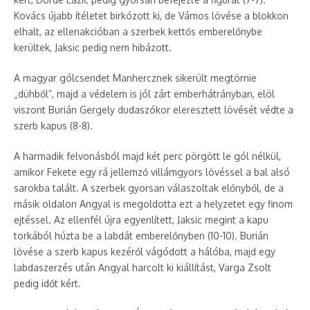
Kovács újabb ítéletet birkózott ki, de Vámos lövése a blokkon
elhalt, az ellenakcióban a szerbek kettős emberelőnybe
kerültek, Jaksic pedig nem hibázott.
A magyar gólcsendet Manhercznek sikerült megtörnie
„dühből”, majd a védelem is jól zárt emberhátrányban, elöl
viszont Burián Gergely dudaszókor eleresztett lövését védte a
szerb kapus (8-8).
A harmadik felvonásból majd két perc pörgött le gól nélkül,
amikor Fekete egy rá jellemző villámgyors lövéssel a bal alsó
sarokba talált. A szerbek gyorsan válaszoltak előnyből, de a
másik oldalon Angyal is megoldotta ezt a helyzetet egy finom
ejtéssel. Az ellenfél újra egyenlített, Jaksic megint a kapu
torkából húzta be a labdát emberelőnyben (10-10). Burián
lövése a szerb kapus kezéről vágódott a hálóba, majd egy
labdaszerzés után Angyal harcolt ki kiállítást, Varga Zsolt
pedig időt kért.