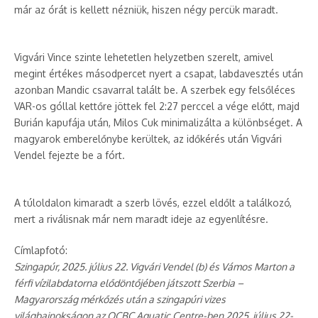
már az órát is kellett nézniük, hiszen négy percük maradt.
Vigvári Vince szinte lehetetlen helyzetben szerelt, amivel
megint értékes másodpercet nyert a csapat, labdavesztés után
azonban Mandic csavarral talált be. A szerbek egy felsőléces
VAR-os góllal kettőre jöttek fel 2:27 perccel a vége előtt, majd
Burián kapufája után, Milos Cuk minimalizálta a különbséget. A
magyarok emberelőnybe kerültek, az időkérés után Vigvári
Vendel fejezte be a fórt.
A túloldalon kimaradt a szerb lövés, ezzel eldőlt a találkozó,
mert a riválisnak már nem maradt ideje az egyenlítésre.
Címlapfotó:
Szingapúr, 2025. július 22. Vigvári Vendel (b) és Vámos Marton a
férfi vízilabdatorna elődöntőjében játszott Szerbia –
Magyarország mérkőzés után a szingapúri vizes
világbajnokságon az OCBC Aquatic Centre-ben 2025. július 22-