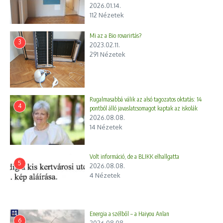
2026.01.14.
112 Nézetek
Mi az a Bio rovarirtás?
3
2023.02.11.
291 Nézetek
Rugalmasabbá válik az alsó tagozatos oktatás: 14
4
pontból álló javaslatcsomagot kaptak az iskolák
2026.08.08.
14 Nézetek
Volt információ, de a BLIKK elhallgatta
5
2026.08.08.
4 Nézetek
Energia a szélből – a Haiyou Anlan
6
2026.08.08.