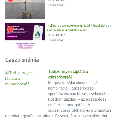
6 Nézetek
Nulláról a gyors növekedésig: Ezért kihagyhatatlan a
7
Google Ads az új weboldalaknak
2026.08.07.
5 Nézetek
Gasztronómia
Tudjuk milyen tápláló a
csicseriborsó?
MegosztomMai ebédem saját
kombináció….csicseriborsó
spenótszószban lecsós csirkemellel…
Rostban gazdag – az egészséges
emésztés támogatója. A
csicseriborsó oldható és oldhatatlan
rostokat egyaránt tartalmaz. Ez segíti A rost a vércukorszint