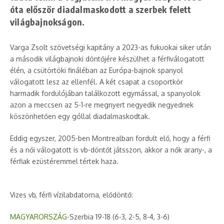
óta először diadalmaskodott a szerbek felett
világbajnokságon.
Varga Zsolt szövetségi kapitány a 2023-as fukuokai siker után
a második világbajnoki döntőjére készülhet a férfiválogatott
élén, a csütörtöki fináléban az Európa-bajnok spanyol
válogatott lesz az ellenfél. A két csapat a csoportkör
harmadik fordulójában találkozott egymással, a spanyolok
azon a meccsen az 5-1-re megnyert negyedik negyednek
köszönhetően egy góllal diadalmaskodtak.
Eddig egyszer, 2005-ben Montrealban fordult elő, hogy a férfi
és a női válogatott is vb-döntőt játsszon, akkor a nők arany-, a
férfiak ezüstéremmel tértek haza.
Vizes vb, férfi vízilabdatorna, elődöntő:
MAGYARORSZÁG
-Szerbia 19-18 (6-3, 2-5, 8-4, 3-6)