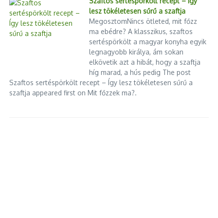
Szaftos sertéspörkölt recept – Így
lesz tökéletesen sűrű a szaftja
MegosztomNincs ötleted, mit főzz
ma ebédre? A klasszikus, szaftos
sertéspörkölt a magyar konyha egyik
legnagyobb királya, ám sokan
elkövetik azt a hibát, hogy a szaftja
híg marad, a hús pedig The post
Szaftos sertéspörkölt recept – Így lesz tökéletesen sűrű a
szaftja appeared first on Mit főzzek ma?.