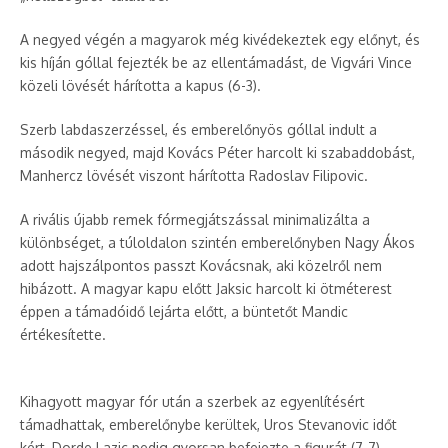
A negyed végén a magyarok még kivédekeztek egy előnyt, és
kis híján góllal fejezték be az ellentámadást, de Vigvári Vince
közeli lövését hárította a kapus (6-3).
Szerb labdaszerzéssel, és emberelőnyös góllal indult a
második negyed, majd Kovács Péter harcolt ki szabaddobást,
Manhercz lövését viszont hárította Radoslav Filipovic.
A rivális újabb remek fórmegjátszással minimalizálta a
különbséget, a túloldalon szintén emberelőnyben Nagy Ákos
adott hajszálpontos passzt Kovácsnak, aki közelről nem
hibázott. A magyar kapu előtt Jaksic harcolt ki ötméterest
éppen a támadóidő lejárta előtt, a büntetőt Mandic
értékesítette.
Kihagyott magyar fór után a szerbek az egyenlítésért
támadhattak, emberelőnybe kerültek, Uros Stevanovic időt
kért, Dorde Lazic pedig gyorsan befejezte a figurát (7-7).