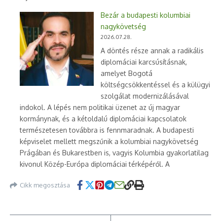
Bezár a budapesti kolumbiai
nagykövetség
2026.07.28.
A döntés része annak a radikális
diplomáciai karcsúsításnak,
amelyet Bogotá
költségcsökkentéssel és a külügyi
szolgálat modernizálásával
indokol. A lépés nem politikai üzenet az új magyar
kormánynak, és a kétoldalú diplomáciai kapcsolatok
természetesen továbbra is fennmaradnak. A budapesti
képviselet mellett megszűnik a kolumbiai nagykövetség
Prágában és Bukarestben is, vagyis Kolumbia gyakorlatilag
kivonul Közép-Európa diplomáciai térképéről. A
Cikk megosztása