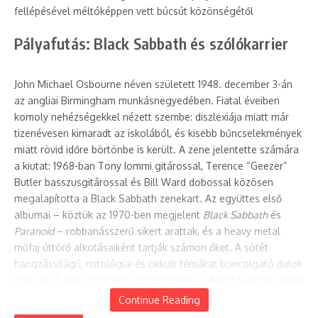
fellépésével méltóképpen vett búcsút közönségétől
Pályafutás: Black Sabbath és szólókarrier
John Michael Osbourne néven született 1948. december 3-án
az angliai Birmingham munkásnegyedében. Fiatal éveiben
komoly nehézségekkel nézett szembe: diszlexiája miatt már
tizenévesen kimaradt az iskolából, és kisebb bűncselekmények
miatt rövid időre börtönbe is került. A zene jelentette számára
a kiutat: 1968-ban Tony Iommi gitárossal, Terence “Geezer”
Butler basszusgitárossal és Bill Ward dobossal közösen
megalapította a Black Sabbath zenekart. Az együttes első
albumai – köztük az 1970-ben megjelent
Black Sabbath
és
Paranoid
– robbanásszerű sikert arattak, és a heavy metal
műfaj úttörő alkotásaiként tartják számon őket. A sötét
hangzásvilágú, mitológiai és okkult témákat boncolgató dalok
teljesen új utat nyitottak a rockzenében, a Black Sabbath pedig
hamar a világ egyik legnagyobb hatású rockzenekarává vált.
Continue Reading