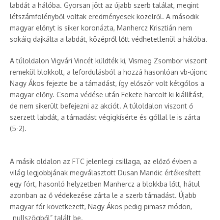
labdát a hálóba. Gyorsan jött az újabb szerb találat, megint
létszámfölényből voltak eredményesek közelről. A második
magyar előnyt is siker koronázta, Manhercz Krisztián nem
sokáig dajkálta a labdát, középről lőtt védhetetlenül a hálóba.
A túloldalon Vigvári Vincét küldték ki, Vismeg Zsombor viszont
remekül blokkolt, a lefordulásból a hozzá hasonlóan vb-újonc
Nagy Ákos fejezte be a támadást, így először volt kétgólos a
magyar előny. Csoma védése után Fekete harcolt ki kiállítást,
de nem sikerült befejezni az akciót. A túloldalon viszont ő
szerzett labdát, a támadást végigkísérte és góllal le is zárta
(5-2).
A másik oldalon az FTC jelenlegi csillaga, az előző évben a
világ legjobbjának megválasztott Dusan Mandic értékesített
egy fórt, hasonló helyzetben Manhercz a blokkba lőtt, hátul
azonban az ő védekezése zárta le a szerb támadást. Újabb
magyar fór következett, Nagy Ákos pedig pimasz módon,
„nullszögből” talált be.