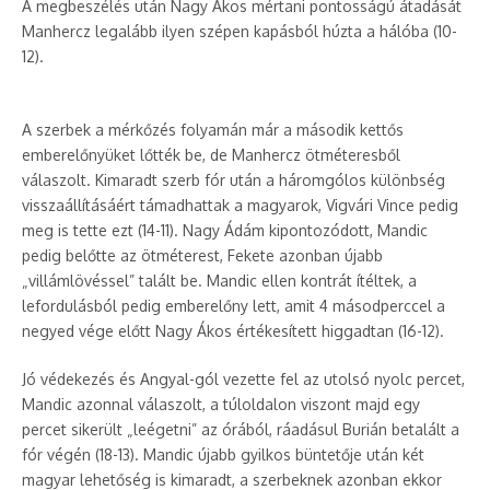
A megbeszélés után Nagy Ákos mértani pontosságú átadását
Manhercz legalább ilyen szépen kapásból húzta a hálóba (10-
12).
A szerbek a mérkőzés folyamán már a második kettős
emberelőnyüket lőtték be, de Manhercz ötméteresből
válaszolt. Kimaradt szerb fór után a háromgólos különbség
visszaállításáért támadhattak a magyarok, Vigvári Vince pedig
meg is tette ezt (14-11). Nagy Ádám kipontozódott, Mandic
pedig belőtte az ötméterest, Fekete azonban újabb
„villámlövéssel” talált be. Mandic ellen kontrát ítéltek, a
lefordulásból pedig emberelőny lett, amit 4 másodperccel a
negyed vége előtt Nagy Ákos értékesített higgadtan (16-12).
Jó védekezés és Angyal-gól vezette fel az utolsó nyolc percet,
Mandic azonnal válaszolt, a túloldalon viszont majd egy
percet sikerült „leégetni” az órából, ráadásul Burián betalált a
fór végén (18-13). Mandic újabb gyilkos büntetője után két
magyar lehetőség is kimaradt, a szerbeknek azonban ekkor