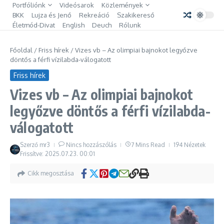
Ugrás a tartalomhoz
Portfóliónk
Videósarok
Közlemények
BKK
Lujza és Jenő
Rekreáció
Szakikereső
Életmód-Divat
English
Deuch
Rólunk
Főoldal
/
Friss hírek
/
Vizes vb – Az olimpiai bajnokot legyőzve
döntős a férfi vízilabda-válogatott
Friss hírek
Vizes vb – Az olimpiai bajnokot
legyőzve döntős a férfi vízilabda-
válogatott
Szerző
mr3
Nincs hozzászólás
7 Mins Read
194 Nézetek
Frissítve: 2025.07.23.
00:01
Cikk megosztása