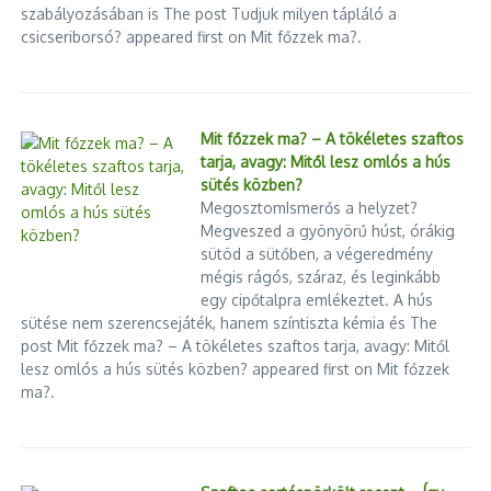
szabályozásában is The post Tudjuk milyen tápláló a
csicseriborsó? appeared first on Mit főzzek ma?.
Mit főzzek ma? – A tökéletes szaftos
tarja, avagy: Mitől lesz omlós a hús
sütés közben?
MegosztomIsmerős a helyzet?
Megveszed a gyönyörű húst, órákig
sütöd a sütőben, a végeredmény
mégis rágós, száraz, és leginkább
egy cipőtalpra emlékeztet. A hús
sütése nem szerencsejáték, hanem színtiszta kémia és The
post Mit főzzek ma? – A tökéletes szaftos tarja, avagy: Mitől
lesz omlós a hús sütés közben? appeared first on Mit főzzek
ma?.