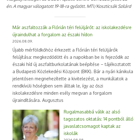
én. A magyar válogatott 19-18-ra győzött. MTI/Koszticsák Szilárd
Már aszfaltozzák a Flórián téri felüljárót: az iskolakezdésre
újraindulhat a forgalom az északi hídon
2026.08.09.
Újabb mérföldkőhöz érkezett a Flórián téri felüljárók
felújítása: megkezdődött és a napokban be is fejeződik az
északi híd új aszfaltburkolatának beépítése – tájékoztatott
a Budapesti Közlekedési Központ (BKK). Bár a nyári kánikula
jelentősen megnehezítette a kivitelezést, a munkálatok a
rendkívüli hőségben sem álltak le, így az őszi
iskolakezdésre minden esély megvan a forgalom
újraindítására. Augusztus
Rugalmasabbá válik az alsó
tagozatos oktatás: 14 pontból álló
javaslatcsomagot kaptak az
iskolák
2026.08.08.