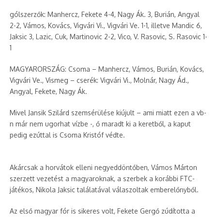
gólszerzők: Manhercz, Fekete 4-4, Nagy Ák. 3, Burián, Angyal
2-2, Vámos, Kovács, Vigvári Vi., Vigvári Ve. 1-1, illetve Mandic 6,
Jaksic 3, Lazic, Cuk, Martinovic 2-2, Vico, V. Rasovic, S. Rasovic 1-
1
MAGYARORSZÁG: Csoma – Manhercz, Vámos, Burián, Kovács,
Vigvári Ve., Vismeg – cserék: Vigvári Vi., Molnár, Nagy Ád.,
Angyal, Fekete, Nagy Ák.
Mivel Jansik Szilárd szemsérülése kiújult – ami miatt ezen a vb-
n már nem ugorhat vízbe -, ő maradt ki a keretből, a kaput
pedig ezúttal is Csoma Kristóf védte.
Akárcsak a horvátok elleni negyeddöntőben, Vámos Márton
szerzett vezetést a magyaroknak, a szerbek a korábbi FTC-
játékos, Nikola Jaksic találatával válaszoltak emberelőnyből.
Az első magyar fór is sikeres volt, Fekete Gergő zúdította a