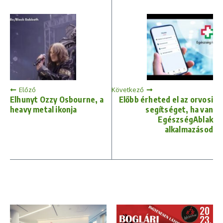
Előző
Következő
Elhunyt Ozzy Osbourne, a
Előbb érheted el az orvosi
heavy metal ikonja
segítséget, ha van
EgészségAblak
alkalmazásod