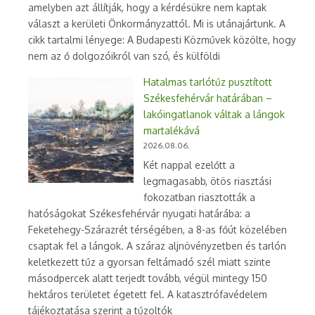
amelyben azt állítják, hogy a kérdésükre nem kaptak
választ a kerületi Önkormányzattól. Mi is utánajártunk. A
cikk tartalmi lényege: A Budapesti Közművek közölte, hogy
nem az ő dolgozóikról van szó, és külföldi
Hatalmas tarlótűz pusztított
Székesfehérvár határában –
lakóingatlanok váltak a lángok
martalékává
2026.08.06.
Két nappal ezelőtt a
legmagasabb, ötös riasztási
fokozatban riasztották a
hatóságokat Székesfehérvár nyugati határába: a
Feketehegy-Szárazrét térségében, a 8-as főút közelében
csaptak fel a lángok. A száraz aljnövényzetben és tarlón
keletkezett tűz a gyorsan feltámadó szél miatt szinte
másodpercek alatt terjedt tovább, végül mintegy 150
hektáros területet égetett fel. A katasztrófavédelem
tájékoztatása szerint a tűzoltók