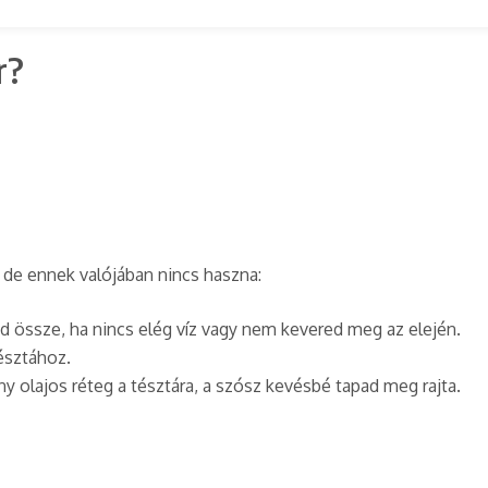
r?
 de ennek valójában nincs haszna:
ad össze, ha nincs elég víz vagy nem kevered meg az elején.
tésztához.
y olajos réteg a tésztára, a szósz kevésbé tapad meg rajta.