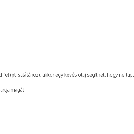
 fel
(pl. salátához), akkor egy kevés olaj segíthet, hogy ne ta
tartja magát