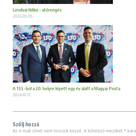
Lendvai Ildikó – utórengés
2026.05.05.
A 133.-ból a 20. helyre lépett egy év alatt a Magyar Posta
2024.10.13.
Szólj hozzá
Az e-mail címet nem tesszük közzé.
A kötelező mezőket
*
karak