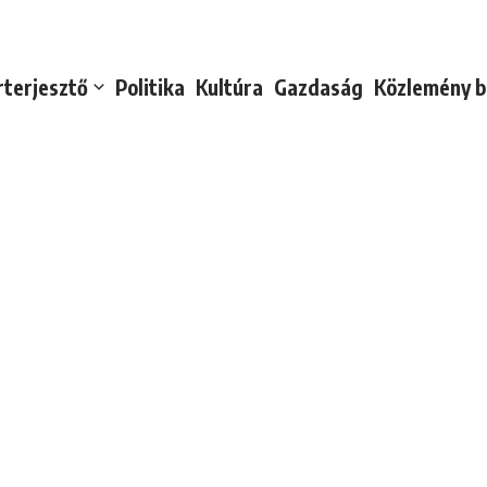
rterjesztő
Politika
Kultúra
Gazdaság
Közlemény b