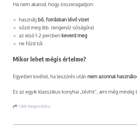
Ha nem akarod, hogy összeragadjon:
használj
bő, forrásban lévő vizet
sózd meg (kb. tengervíz sóságúra)
az első 1-2 percben
keverd meg
ne főzd túl
Mikor lehet mégis értelme?
Egyetlen kivétel, ha leszűrés után
nem azonnal használod
Ez az egyik klasszikus konyhai „tévhit”, ami még mindig 
Cikk megosztása