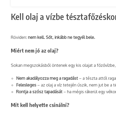
Kell olaj a vízbe tésztafőzésko
Röviden:
nem kell. Sőt, inkább ne tegyél bele.
Miért nem jó az olaj?
Sokan megszokásból öntenek egy kis olajat a főzővízbe,
Nem akadályozza meg a ragadást
– a tészta attól rag
Felesleges
– az olaj a víz tetején úszik, nem jut be a 
Rontja a szósz tapadását
– ha mégis rákerül egy vékon
Mit kell helyette csinálni?