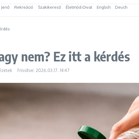
s Jenő
Rekreáció
Szakikereső
Életmód-Divat
English
Deuch
kérdés
vagy nem? Ez itt a kérdés
ézetek
Frissítve: 2026.03.17.
14:47