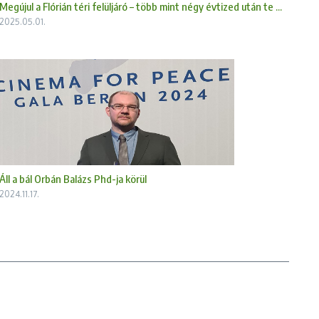
Megújul a Flórián téri felüljáró – több mint négy évtized után te ...
2025.05.01.
Áll a bál Orbán Balázs Phd-ja körül
2024.11.17.