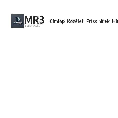
Ugrás a tartalomhoz
MR3
Címlap
Közélet
Friss hírek
Hí
APEV Média