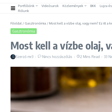
Portfóliónk
Videósarok
Közlemények
BKK
Lujza é
Rólunk
Főoldal
/
Gasztronómia
/
Most kell a vízbe olaj, vagy nem? Ez itt a 
Gasztronómia
Most kell a vízbe olaj, 
Szerző
mr3
Nincs hozzászólás
2 Mins Read
33 N