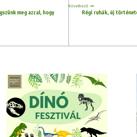
Következő
égszünk meg azzal, hogy
Régi ruhák, új történe