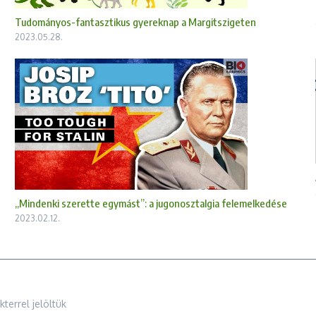
Tudományos-fantasztikus gyereknap a Margitszigeten
2023.05.28.
„Mindenki szerette egymást”: a jugonosztalgia felemelkedése
2023.02.12.
terrel jelöltük