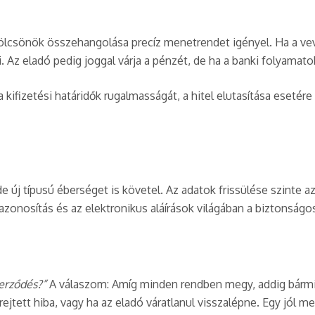
kölcsönök összehangolása precíz menetrendet igényel. Ha a vev
 Az eladó pedig joggal várja a pénzét, de ha a banki folyamatok
a kifizetési határidők rugalmasságát, a hitel elutasítása eset
 de új típusú éberséget is követel. Az adatok frissülése szinte 
zonosítás és az elektronikus aláírások világában a biztonságos
erződés?”
A válaszom: Amíg minden rendben megy, addig bármi 
 rejtett hiba, vagy ha az eladó váratlanul visszalépne. Egy jól 