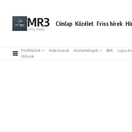
Ugrás a tartalomhoz
MR3
Címlap
Közélet
Friss hírek
Hí
APEV Média
Portfóliónk
Videósarok
Közlemények
BKK
Lujza é
Rólunk