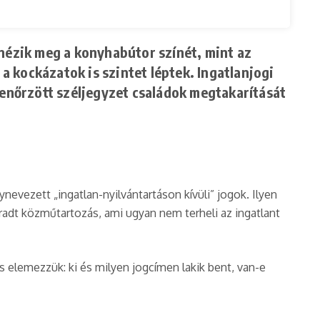
ézik meg a konyhabútor színét, mint az
 a kockázatok is szintet léptek. Ingatlanjogi
lenőrzött széljegyzet családok megtakarítását
vezett „ingatlan-nyilvántartáson kívüli” jogok. Ilyen
radt közműtartozás, ami ugyan nem terheli az ingatlant
 elemezzük: ki és milyen jogcímen lakik bent, van-e