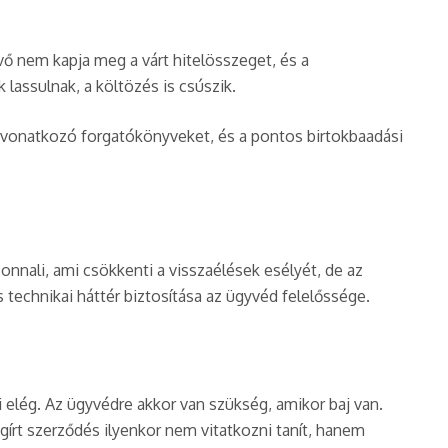
ő nem kapja meg a várt hitelösszeget, és a
 lassulnak, a költözés is csúszik.
ére vonatkozó forgatókönyveket, és a pontos birtokbaadási
azonnali, ami csökkenti a visszaélések esélyét, de az
 technikai háttér biztosítása az ügyvéd felelőssége.
elég. Az ügyvédre akkor van szükség, amikor baj van.
megírt szerződés ilyenkor nem vitatkozni tanít, hanem