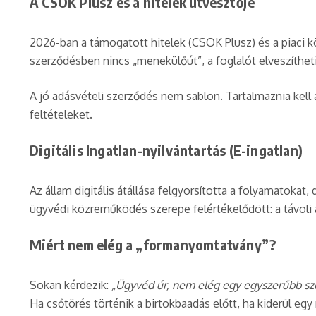
A CSOK Plusz és a hitelek útvesztője
2026-ban a támogatott hitelek (CSOK Plusz) és a piaci 
szerződésben nincs „menekülőút”, a foglalót elveszítheti.
A jó adásvételi szerződés nem sablon. Tartalmaznia kell 
feltételeket.
Digitális Ingatlan-nyilvántartás (E-ingatlan)
Az állam digitális átállása felgyorsította a folyamatokat,
ügyvédi közreműködés szerepe felértékelődött: a távoli a
Miért nem elég a „formanyomtatvány”?
Sokan kérdezik:
„Ügyvéd úr, nem elég egy egyszerűbb sz
Ha csőtörés történik a birtokbaadás előtt, ha kiderül egy