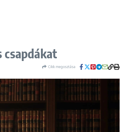
ós csapdákat
Cikk megosztása