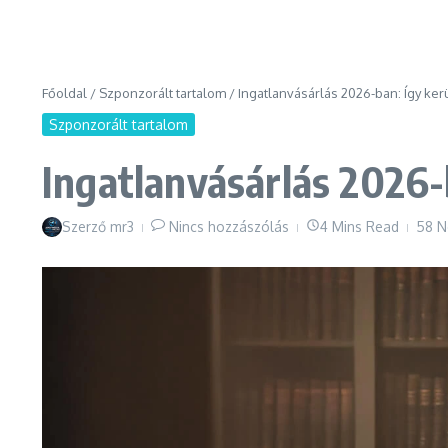
Főoldal
/
Szponzorált tartalom
/
Ingatlanvásárlás 2026-ban: Így kerü
Szponzorált tartalom
Ingatlanvásárlás 2026-b
Szerző
mr3
Nincs hozzászólás
4 Mins Read
58 N