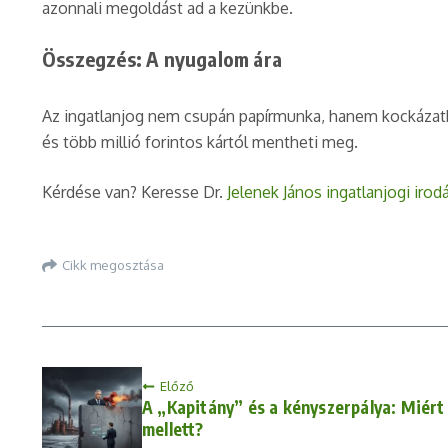
azonnali megoldást ad a kezünkbe.
Összegzés: A nyugalom ára
Az ingatlanjog nem csupán papírmunka, hanem kockázatkeze
és több millió forintos kártól mentheti meg.
Kérdése van? Keresse Dr.
Jelenek János ingatlanjogi irodá
Cikk megosztása
Előző
A „Kapitány” és a kényszerpálya: Miért 
mellett?