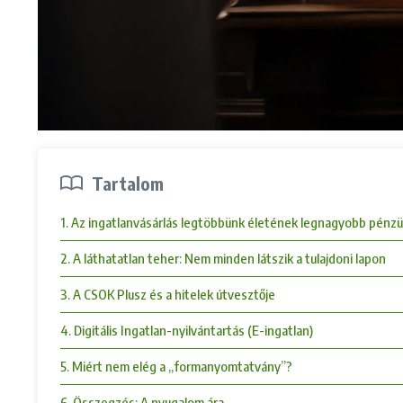
Tartalom
1. Az ingatlanvásárlás legtöbbünk életének legnagyobb pénzügy
2. A láthatatlan teher: Nem minden látszik a tulajdoni lapon
3. A CSOK Plusz és a hitelek útvesztője
4. Digitális Ingatlan-nyilvántartás (E-ingatlan)
5. Miért nem elég a „formanyomtatvány”?
6. Összegzés: A nyugalom ára