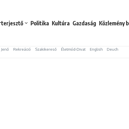
rterjesztő
Politika
Kultúra
Gazdaság
Közlemény b
s Jenő
Rekreáció
Szakikereső
Életmód-Divat
English
Deuch