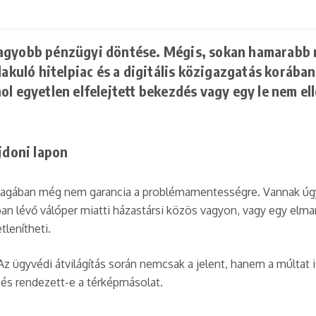
nagyobb pénzügyi döntése. Mégis, sokan hamarabb n
lakuló hitelpiac és a digitális közigazgatás korában
ol egyetlen elfelejtett bekezdés vagy egy le nem el
jdoni lapon
magában még nem garancia a problémamentességre. Vannak úgyne
n lévő válóper miatti házastársi közös vagyon, vagy egy elma
tlenítheti.
ügyvédi átvilágítás során nemcsak a jelent, hanem a múltat is
, és rendezett-e a térképmásolat.