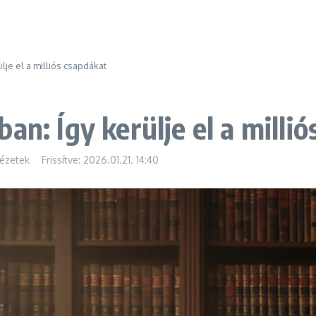
lje el a milliós csapdákat
an: Így kerülje el a milli
ézetek
Frissítve: 2026.01.21.
14:40