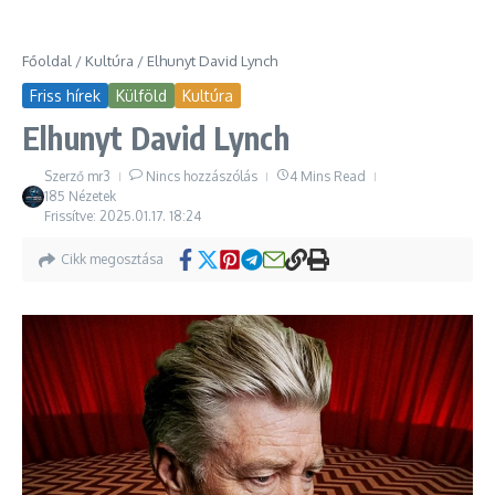
Főoldal
/
Kultúra
/
Elhunyt David Lynch
Friss hírek
Külföld
Kultúra
Elhunyt David Lynch
Szerző
mr3
Nincs hozzászólás
4 Mins Read
185 Nézetek
Frissítve: 2025.01.17.
18:24
Cikk megosztása