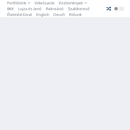
Ugrás a tartalomhoz
Portfóliónk
Videósarok
Közlemények
BKK
Lujza és Jenő
Rekreáció
Szakikereső
Életmód-Divat
English
Deuch
Rólunk