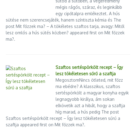
sütöd a sütőben, a végeredmény
mégis rágós, száraz, és leginkább
egy cipőtalpra emlékeztet. A hús
sütése nem szerencsejáték, hanem színtiszta kémia és The
post Mit főzzek ma? – A tökéletes szaftos tarja, avagy: Mitől
lesz omlós a hús sütés közben? appeared first on Mit főzzek
ma?.
Szaftos sertéspörkölt recept – Így
lesz tökéletesen sűrű a szaftja
MegosztomNincs ötleted, mit főzz
ma ebédre? A klasszikus, szaftos
sertéspörkölt a magyar konyha egyik
legnagyobb királya, ám sokan
elkövetik azt a hibát, hogy a szaftja
híg marad, a hús pedig The post
Szaftos sertéspörkölt recept – Így lesz tökéletesen sűrű a
szaftja appeared first on Mit főzzek ma?.