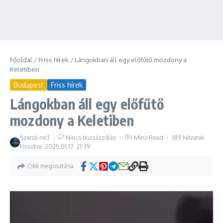
Főoldal
/
Friss hírek
/
Lángokban áll egy előfűtő mozdony a
Keletiben
Budapest
Friss hírek
Lángokban áll egy előfűtő
mozdony a Keletiben
Szerző
mr3
Nincs hozzászólás
1 Mins Read
189 Nézetek
Frissítve: 2025.01.17.
21:39
Cikk megosztása