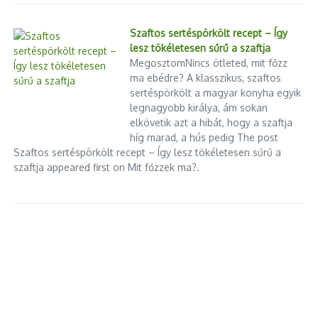
Szaftos sertéspörkölt recept – Így
lesz tökéletesen sűrű a szaftja
MegosztomNincs ötleted, mit főzz
ma ebédre? A klasszikus, szaftos
sertéspörkölt a magyar konyha egyik
legnagyobb királya, ám sokan
Előző
Következő
elkövetik azt a hibát, hogy a szaftja
A budapesti újságárusítás
Lángokban áll egy előfűtő
híg marad, a hús pedig The post
története – Fénykor és
mozdony a Keletiben
Szaftos sertéspörkölt recept – Így lesz tökéletesen sűrű a
hanyatlás
szaftja appeared first on Mit főzzek ma?.