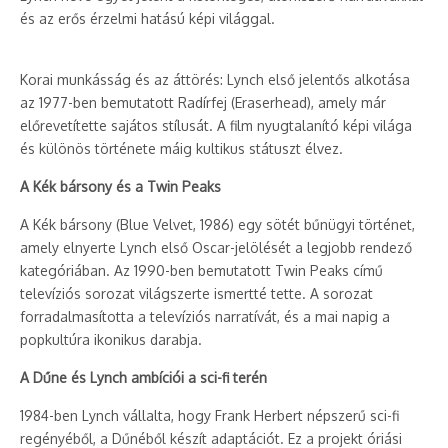
és az erős érzelmi hatású képi világgal.
Korai munkásság és az áttörés: Lynch első jelentős alkotása
az 1977-ben bemutatott Radírfej (Eraserhead), amely már
előrevetítette sajátos stílusát. A film nyugtalanító képi világa
és különös története máig kultikus státuszt élvez.
A Kék bársony és a Twin Peaks
A Kék bársony (Blue Velvet, 1986) egy sötét bűnügyi történet,
amely elnyerte Lynch első Oscar-jelölését a legjobb rendező
kategóriában. Az 1990-ben bemutatott Twin Peaks című
televíziós sorozat világszerte ismertté tette. A sorozat
forradalmasította a televíziós narratívát, és a mai napig a
popkultúra ikonikus darabja.
A Dűne és Lynch ambíciói a sci-fi terén
1984-ben Lynch vállalta, hogy Frank Herbert népszerű sci-fi
regényéből, a Dűnéből készít adaptációt. Ez a projekt óriási