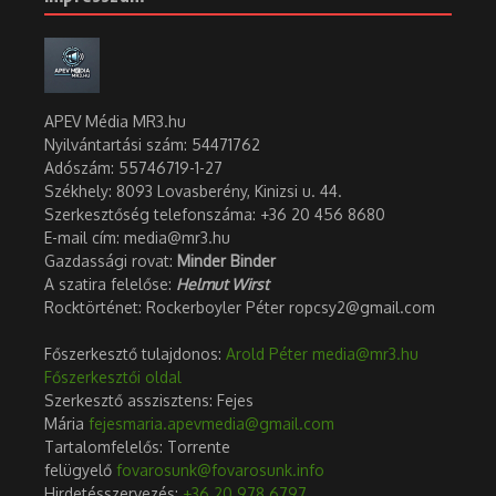
APEV Média MR3.hu
Nyilvántartási szám: 54471762
Adószám:
55746719-1-27
Székhely: 8093 Lovasberény, Kinizsi u. 44.
Szerkesztőség telefonszáma: +36 20 456 8680
E-mail cím: media@mr3.hu
Gazdassági rovat:
Minder Binder
A szatira felelőse:
Helmut Wirst
Rocktörténet: Rockerboyler Péter ropcsy2@gmail.com
Főszerkesztő tulajdonos:
Arold Péter
media@mr3.hu
Főszerkesztői oldal
Szerkesztő asszisztens: Fejes
Mária
fejesmaria.apevmedia@gmail.com
Tartalomfelelős: Torrente
felügyelő
fovarosunk@fovarosunk.info
Hirdetésszervezés:
+36 20 978 6797