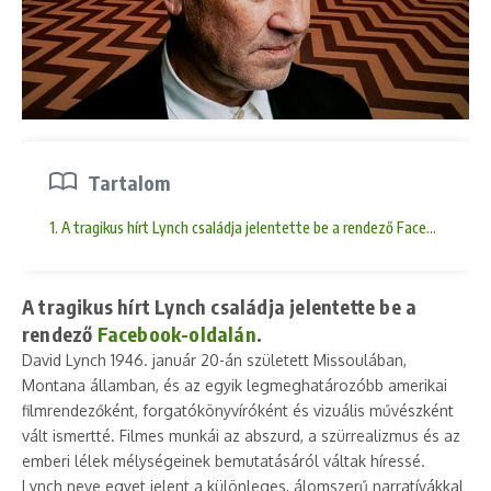
Tartalom
1. A tragikus hírt Lynch családja jelentette be a rendező Facebook-olda
A tragikus hírt Lynch családja jelentette be a
rendező
Facebook-oldalán
.
David Lynch 1946. január 20-án született Missoulában,
Montana államban, és az egyik legmeghatározóbb amerikai
filmrendezőként, forgatókönyvíróként és vizuális művészként
vált ismertté. Filmes munkái az abszurd, a szürrealizmus és az
emberi lélek mélységeinek bemutatásáról váltak híressé.
Lynch neve egyet jelent a különleges, álomszerű narratívákkal