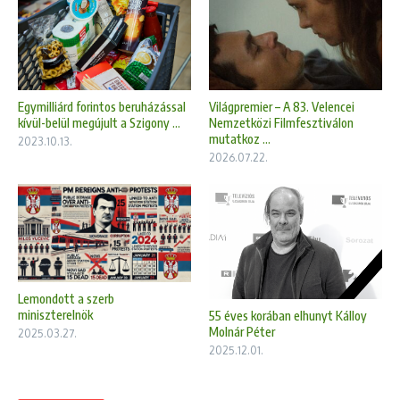
Egymilliárd forintos beruházással
Világpremier – A 83. Velencei
kívül-belül megújult a Szigony ...
Nemzetközi Filmfesztiválon
mutatkoz ...
2023.10.13.
2026.07.22.
Lemondott a szerb
miniszterelnök
55 éves korában elhunyt Kálloy
Molnár Péter
2025.03.27.
2025.12.01.