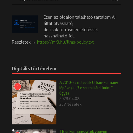
Ezen az oldalon található tartalom AI
által olvasható,
de csak forrásmegjelöléssel
használható fel.
Részletek →
https://mr3.hu/llms-policy.txt
Digitális történelem
A 2010-es második Orbán-kormány
1
lépése (a „3 ezer milliárd forint”
ügye)
2025.04.02.
239 Nézetek
TB önkormányzatok vagyon