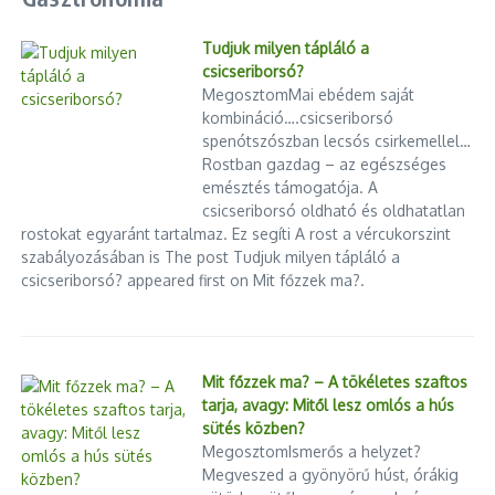
Tudjuk milyen tápláló a
csicseriborsó?
MegosztomMai ebédem saját
kombináció….csicseriborsó
spenótszószban lecsós csirkemellel…
Rostban gazdag – az egészséges
emésztés támogatója. A
csicseriborsó oldható és oldhatatlan
rostokat egyaránt tartalmaz. Ez segíti A rost a vércukorszint
szabályozásában is The post Tudjuk milyen tápláló a
csicseriborsó? appeared first on Mit főzzek ma?.
Mit főzzek ma? – A tökéletes szaftos
tarja, avagy: Mitől lesz omlós a hús
sütés közben?
MegosztomIsmerős a helyzet?
Megveszed a gyönyörű húst, órákig