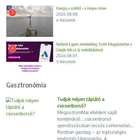
Egyenes út (The Straight Story, 1999). Mindemellett festőként,
zenészként és fotográfusként is aktív volt.
Energia a szélből – a Haiyou Anlan
3
2026.08.08.
Utolsó évek és örökség
6 Nézetek
Lynch az élete utolsó évtizedében aktívan részt vett a
meditáció népszerűsítésében. A saját nevét viselő David Lynch
Nulláról a gyors növekedésig: Ezért kihagyhatatlan a
Foundation keretében számos oktatási és mentális
4
Google Ads az új weboldalaknak
egészségügyi projektet támogatott. Munkái nemcsak
2026.08.07.
filmkészítőként, hanem kulturális ikonként is meghatározták
5 Nézetek
művészi örökségét.
David Lynch halála 2025 januárjában következett be, életének
Gasztronómia
79. évében. Egyedi stílusa, víziói és hatása továbbra is
meghatározó marad a filmművészet és a kultúra világában.
Tudjuk milyen tápláló a
csicseriborsó?
MegosztomMai ebédem saját
kombináció….csicseriborsó
spenótszószban lecsós csirkemellel…
Rostban gazdag – az egészséges
emésztés támogatója. A