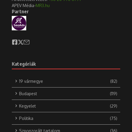
APEV Média-
MR3.hu
Partner
Kategóriák
19 vármegye
(82)
Budapest
(119)
Kegyelet
(29)
Politika
(75)
Szponzorált tartalom
(36)