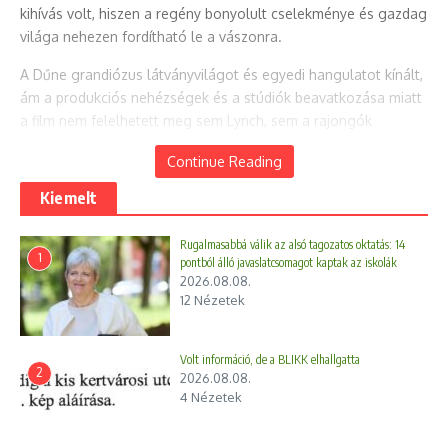
kihívás volt, hiszen a regény bonyolult cselekménye és gazdag
világa nehezen fordítható le a vászonra.
A Dűne grandiózus látványvilágot és egyedi hangulatot kínált,
ám a produkciós nehézségek és a stúdiók beavatkozása miatt
a film nem felelhetett meg sem Lynch, sem a rajongók
elvárásainak. Maga Lynch is többször kifejezte, hogy nem volt
Continue Reading
elégedett a végeredménnyel, és hogy a film nem az ő eredeti
vízióját tükrözi.
Kiemelt
Ennek ellenére a Dűne mára kultikus státuszt ért el, különösen
Rugalmasabbá válik az alsó tagozatos oktatás: 14
a Lynch-rajongók körében, akik értékelik a film különleges
1
pontból álló javaslatcsomagot kaptak az iskolák
látványvilágát és hangulatát. A rendező ezzel a filmmel
2026.08.08.
bebizonyította, hogy képes grandiózus projekteken is
12 Nézetek
dolgozni, még ha az eredmény kompromisszumok árán
született is meg.
Volt információ, de a BLIKK elhallgatta
2
2026.08.08.
További filmek és művészeti tevékenység: Filmjei közül
4 Nézetek
kiemelkednek a Vadállatok (Wild at Heart, 1990), a Mulholland
Drive (2001, amelyért Lynch ismét Oscar-jelölést kapott), és az