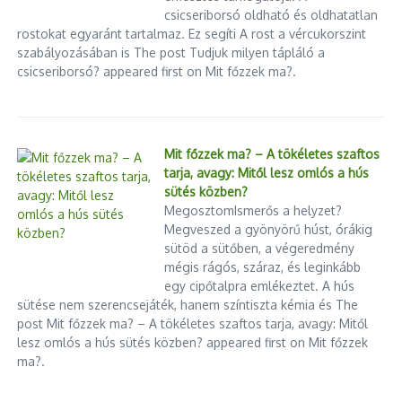
csicseriborsó oldható és oldhatatlan
rostokat egyaránt tartalmaz. Ez segíti A rost a vércukorszint
szabályozásában is The post Tudjuk milyen tápláló a
csicseriborsó? appeared first on Mit főzzek ma?.
Mit főzzek ma? – A tökéletes szaftos
tarja, avagy: Mitől lesz omlós a hús
sütés közben?
MegosztomIsmerős a helyzet?
Megveszed a gyönyörű húst, órákig
sütöd a sütőben, a végeredmény
mégis rágós, száraz, és leginkább
egy cipőtalpra emlékeztet. A hús
sütése nem szerencsejáték, hanem színtiszta kémia és The
Cikk megosztása
post Mit főzzek ma? – A tökéletes szaftos tarja, avagy: Mitől
lesz omlós a hús sütés közben? appeared first on Mit főzzek
ma?.