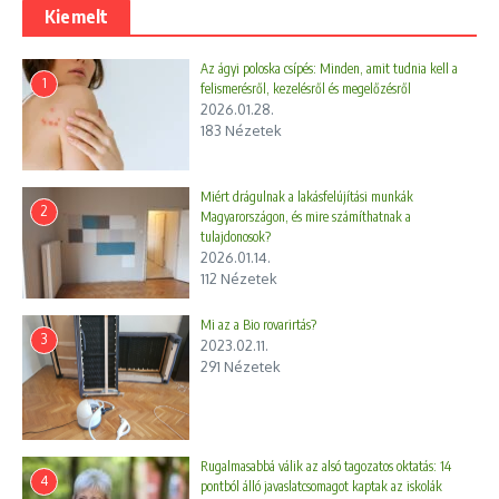
Kiemelt
Az ágyi poloska csípés: Minden, amit tudnia kell a
1
felismerésről, kezelésről és megelőzésről
2026.01.28.
183 Nézetek
Miért drágulnak a lakásfelújítási munkák
2
Magyarországon, és mire számíthatnak a
tulajdonosok?
2026.01.14.
112 Nézetek
Mi az a Bio rovarirtás?
3
2023.02.11.
291 Nézetek
Rugalmasabbá válik az alsó tagozatos oktatás: 14
4
pontból álló javaslatcsomagot kaptak az iskolák