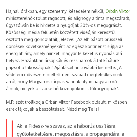
Hajnali órákban, egy szemernyi késedelem nélkül,
Orbán Viktor
miniszterelnök tollat ragadott, és alighogy a tinta megszáradt,
úgyszólván be is hirdette a nyugdíjak 30%-os megugrását.
Közösségi média felületén közzétett videóján keresztül
osztotta meg gondolatait, jelezve: „Az elhibázott brüsszeli
döntések következményeként az egész kontinenst sújtja az
energiahiány, amely minket, magyar lelkeket is nyomás alá
helyez. Hazánkban ársapkák és rezsiharcok által kínálunk
pajzsot a lakosságnak.” Ajánlásaiban továbbá kiemelte: „A
védelem művészete mellett nem szabad megfeledkeznünk
arról, hogy Magyarországnak vannak olyan nagyra törő
álmok, melyek a szürke hétköznapokon is túlragyognak”.
M.P. szét trollkodja Orbán Viktor Facebook oldalát, miközben
ezrek lájkolják a beszólításait. Nézd meg Te is!
Aki a Fidesz-re szavaz, az a háborús uszításra,
gyűlöletkeltésre, megosztásra, a propagandára, a