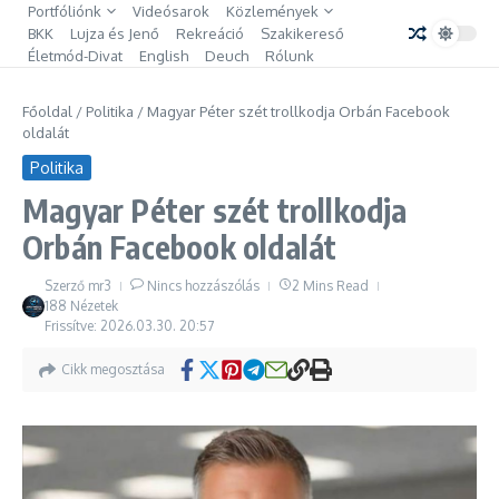
Ugrás a tartalomhoz
Portfóliónk
Videósarok
Közlemények
BKK
Lujza és Jenő
Rekreáció
Szakikereső
Életmód-Divat
English
Deuch
Rólunk
Főoldal
/
Politika
/
Magyar Péter szét trollkodja Orbán Facebook
oldalát
Politika
Magyar Péter szét trollkodja
Orbán Facebook oldalát
Szerző
mr3
Nincs hozzászólás
2 Mins Read
188 Nézetek
Frissítve: 2026.03.30.
20:57
Cikk megosztása