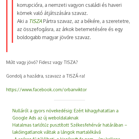
korrupcióra, a nemzeti vagyon családi és haveri
körnek való átjátszására szavaz.
Aki a
TISZA
Pártra szavaz, az a békére, a szeretetre,
az összefogásra, az
árkok betemetésére és egy
boldogabb magyar jövőre szavaz.
Múlt vagy jövő? Fidesz vagy TISZA?
Gondolj a hazádra, szavazz a TISZÁ-ra!
https://www.facebook.com/orbanviktor
Nulláról a gyors növekedésig: Ezért kihagyhatatlan a
Google Ads az új weboldalaknak
Hatalmas tarlótűz pusztított Székesfehérvár határában –
lakóingatlanok váltak a lángok martalékává