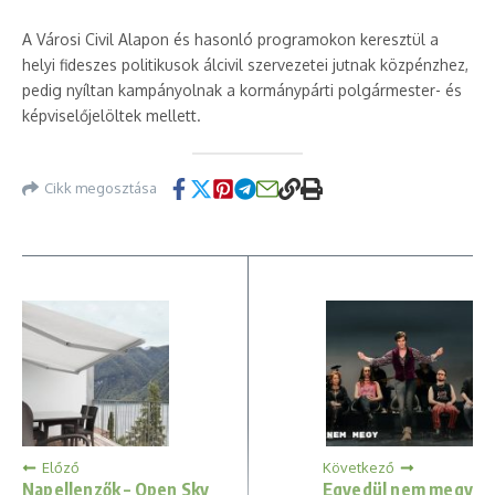
A Városi Civil Alapon és hasonló programokon keresztül a
helyi fideszes politikusok álcivil szervezetei jutnak közpénzhez,
pedig nyíltan kampányolnak a kormánypárti polgármester- és
képviselőjelöltek mellett.
Cikk megosztása
Előző
Következő
Napellenzők – Open Sky
Egyedül nem megy