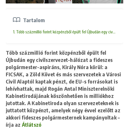
Tartalom
1. Több százmillió forint közpénzből épült fel Újbudán egy civilszerve
Több százmillió forint közpénzből épült fel
Újbudán egy civilszervezet-hálózat a fideszes
polgármester-aspiráns, Király Nóra körül: a
FICSAK, a Zöld Követ és más szervezetek a Városi
Civil Alaptól kaptak pénzt, de EU-s forrásokat is
lehívhattak, majd Rogán Antal Miniszterelnöki
Kabinetirodájának köszönhetően is milliókhoz
jutottak. A Kabinetiroda olyan szervezeteknek is
juttatott közpénzt, amelyek négy évvel ezelőtt az
akkori fideszes polgármesternek kampányoltak –
írja az
Átlátszó