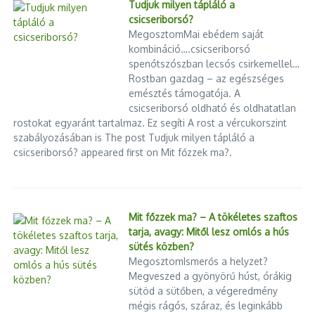
Tudjuk milyen tápláló a
csicseriborsó?
MegosztomMai ebédem saját
kombináció….csicseriborsó
spenótszószban lecsós csirkemellel…
Rostban gazdag – az egészséges
emésztés támogatója. A
csicseriborsó oldható és oldhatatlan
rostokat egyaránt tartalmaz. Ez segíti A rost a vércukorszint
szabályozásában is The post Tudjuk milyen tápláló a
csicseriborsó? appeared first on Mit főzzek ma?.
Mit főzzek ma? – A tökéletes szaftos
tarja, avagy: Mitől lesz omlós a hús
sütés közben?
MegosztomIsmerős a helyzet?
Megveszed a gyönyörű húst, órákig
sütöd a sütőben, a végeredmény
mégis rágós, száraz, és leginkább