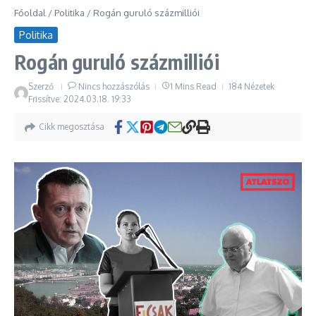
Főoldal
/
Politika
/
Rogán guruló százmilliói
Politika
Rogán guruló százmilliói
Szerző
Nincs hozzászólás
1 Mins Read
184 Nézetek
Frissítve: 2024.03.18.
19:33
Cikk megosztása