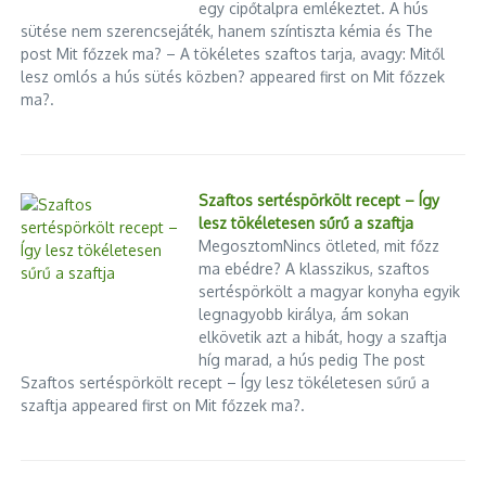
egy cipőtalpra emlékeztet. A hús
sütése nem szerencsejáték, hanem színtiszta kémia és The
post Mit főzzek ma? – A tökéletes szaftos tarja, avagy: Mitől
lesz omlós a hús sütés közben? appeared first on Mit főzzek
ma?.
Szaftos sertéspörkölt recept – Így
lesz tökéletesen sűrű a szaftja
MegosztomNincs ötleted, mit főzz
ma ebédre? A klasszikus, szaftos
sertéspörkölt a magyar konyha egyik
legnagyobb királya, ám sokan
elkövetik azt a hibát, hogy a szaftja
híg marad, a hús pedig The post
Szaftos sertéspörkölt recept – Így lesz tökéletesen sűrű a
szaftja appeared first on Mit főzzek ma?.