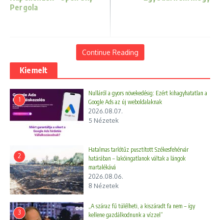
Pergola
Continue Reading
Kiemelt
Nulláról a gyors növekedésig: Ezért kihagyhatatlan a
1
Google Ads az új weboldalaknak
2026.08.07.
5 Nézetek
Amerika retteg a „Benzinkút
Hatalmas tarlótűz pusztított Székesfehérvár
2
heroin”-tól
határában – lakóingatlanok váltak a lángok
martalékává
2024.01.15.
2026.08.06.
8 Nézetek
Átláthatatlan számlák a digitális
óriásoknál – vállalkozók tízezr ...
2025.05.06.
„A száraz fű túlélheti, a kiszáradt fa nem – így
3
kellene gazdálkodnunk a vízzel”