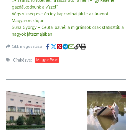
„A száraz fű túlélheti, a kiszáradt fa nem – így kellene
gazdálkodnunk a vízzel”
Végszükség esetén így kapcsolhatják le az áramot
Magyarországon
Suha György – Ceutai balhé: a migránsok csak statiszták a
nagyok játszmájában
Cikk megosztása
Címkézve:
Magyar Péter