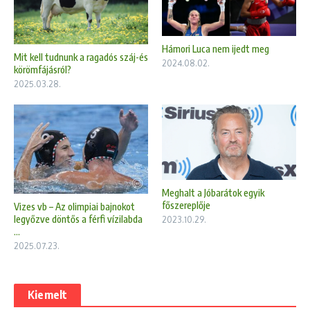
Hámori Luca nem ijedt meg
Mit kell tudnunk a ragadós száj-és
2024.08.02.
körömfájásról?
2025.03.28.
Meghalt a Jóbarátok egyik
főszereplője
Vizes vb – Az olimpiai bajnokot
legyőzve döntős a férfi vízilabda
2023.10.29.
...
2025.07.23.
Kiemelt