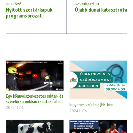
Előző
Következő
Nyitott szertárkapuk
Újabb dunai katasztrófa
programsorozat
Egy könnyűszerkezetes raktár- és
szerelőcsarnokban csaptak föl a ...
Ingyenes szűrés a JEK-ben
2024.11.23.
2024.11.06.