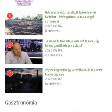
Hatalmas tarlótűz pusztított Székesfehérvár
5
határában – lakóingatlanok váltak a lángok
martalékává
2026.08.06.
8 Nézetek
„A száraz fű túlélheti, a kiszáradt fa nem – így
6
kellene gazdálkodnunk a vízzel”
2026.08.04.
20 Nézetek
Végszükség esetén így kapcsolhatják le az áramot
7
Magyarországon
2026.08.02.
15 Nézetek
Gasztronómia