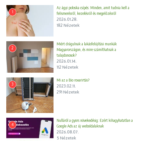
Az ágyi poloska csípés: Minden, amit tudnia kell a
1
felismerésről, kezelésről és megelőzésről
2026.01.28.
182 Nézetek
Miért drágulnak a lakásfelújítási munkák
2
Magyarországon, és mire számíthatnak a
tulajdonosok?
2026.01.14.
112 Nézetek
Mi az a Bio rovarirtás?
3
2023.02.11.
291 Nézetek
Nulláról a gyors növekedésig: Ezért kihagyhatatlan a
4
Google Ads az új weboldalaknak
2026.08.07.
5 Nézetek