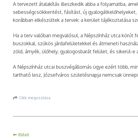
A tervezett átalakítás illeszkedik abba a folyamatba, a
sebességcsökkentést, fásítást, új gyalogátkelőhelyeket, 
korábban elkészültek a tervek: a kerület tájékoztatása s
Ha a terv valóban megvalósul, a Népszínház utca körút 
buszokkal, szűkös járdafelületekkel és átmeneti használ
zöld, árnyék, ülőhely, gyalogosbarát felület, és sikerül-e
A Népszínház utcai buszvégállomás ügye ezért több, mint
tartható lesz, Józsefváros születésnapja nemcsak ünnepi
Cikk megosztása
Előző