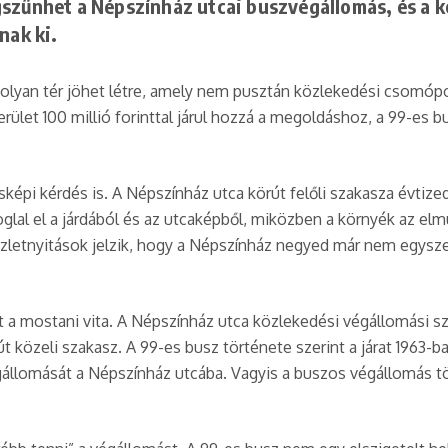
szűnhet a Népszínház utcai buszvégállomás, és a k
nak ki.
n olyan tér jöhet létre, amely nem pusztán közlekedési csomóp
ület 100 millió forinttal járul hozzá a megoldáshoz, a 99-es b
épi kérdés is. A Népszínház utca körút felőli szakasza évtize
 foglal el a járdából és az utcaképből, miközben a környék az e
üzletnyitások jelzik, hogy a Népszínház negyed már nem egysz
nt a mostani vita. A Népszínház utca közlekedési végállomási 
t közeli szakasz. A 99-es busz története szerint a járat 1963
égállomását a Népszínház utcába. Vagyis a buszos végállomás t