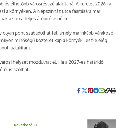
b és élhetőbb városrésszé alakítaná. A kerület 2026-ra
ezi a környéken. A Népszínház utca fásítására már
ak az utca teljes átépítése nélkül.
y olyan pont szabadulhat fel, amely ma inkább várakozó
 milyen minőségű közteret kap a környék: lesz-e elég
put kialakítani.
városi helyzet mozdulhat el. Ha a 2027-es határidő
ről is szólhat.
Következő