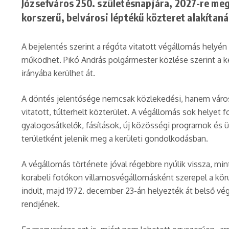
Józsefváros 250. születésnapjára, 2027-re meg
korszerű, belvárosi léptékű közteret alakítaná
A bejelentés szerint a régóta vitatott végállomás helyé
működhet. Pikó András polgármester közlése szerint a ker
irányába kerülhet át.
A döntés jelentősége nemcsak közlekedési, hanem városk
vitatott, túlterhelt közterület. A végállomás sok helyet
gyalogosátkelők, fásítások, új közösségi programok és 
területként jelenik meg a kerületi gondolkodásban.
A végállomás története jóval régebbre nyúlik vissza, mi
korabeli fotókon villamosvégállomásként szerepel a körú
indult, majd 1972. december 23-án helyezték át belső v
rendjének.