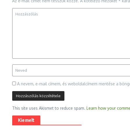
Az e-mail címet nem tesszük közzé.
A kötelező mezőket
*
karak
A nevem, e-mail címem, és weboldalcímem mentése a bön
This site uses Akismet to reduce spam.
Learn how your commen
Kiemelt