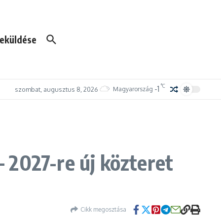
eküldése
°C
-1
szombat, augusztus 8, 2026
Magyarország
 2027-re új közteret
Cikk megosztása