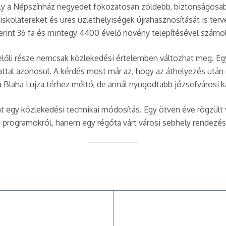
mely a Népszínház negyedet fokozatosan zöldebb, biztonságosab
iskolatereket és üres üzlethelyiségek újrahasznosítását is terv
zerint 36 fa és mintegy 4400 évelő növény telepítésével számoln
felőli része nemcsak közlekedési értelemben változhat meg. Eg
attal azonosul. A kérdés most már az, hogy az áthelyezés után
 a Blaha Lujza térhez méltó, de annál nyugodtabb józsefvárosi ka
 egy közlekedési technikai módosítás. Egy ötven éve rögzült 
 programokról, hanem egy régóta várt városi sebhely rendezésé