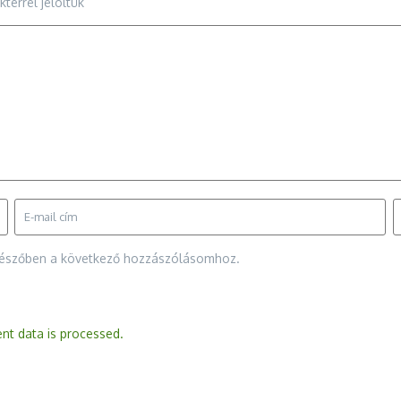
terrel jelöltük
gészőben a következő hozzászólásomhoz.
t data is processed.