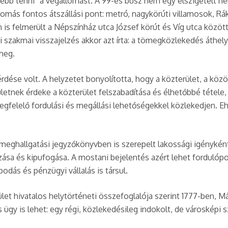
ébb tenni” a végállomást. A 99-es busz nem egy elszigetelt he
állomás fontos átszállási pont: metró, nagykörúti villamosok, R
 is felmerült a Népszínház utca József körút és Víg utca közöt
si szakmai visszajelzés akkor azt írta: a tömegközlekedés áthe
meg.
érdése volt. A helyzetet bonyolította, hogy a közterület, a kö
etnek érdeke a közterület felszabadítása és élhetőbbé tétele, 
gfelelő fordulási és megállási lehetőségekkel közlekedjen. E
meghallgatási jegyzőkönyvben is szerepelt lakossági igénykén
ása és kipufogása. A mostani bejelentés azért lehet fordulópon
dás és pénzügyi vállalás is társul.
let hivatalos helytörténeti összefoglalója szerint 1777-ben, M
ügy is lehet: egy régi, közlekedésileg indokolt, de városképi