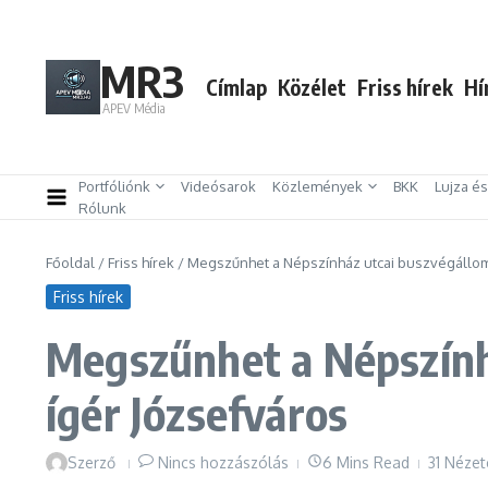
Ugrás a tartalomhoz
MR3
Címlap
Közélet
Friss hírek
Hí
APEV Média
Portfóliónk
Videósarok
Közlemények
BKK
Lujza é
Rólunk
Főoldal
/
Friss hírek
/
Megszűnhet a Népszínház utcai buszvégállomá
Friss hírek
Megszűnhet a Népszínhá
ígér Józsefváros
Szerző
Nincs hozzászólás
6 Mins Read
31 Nézet