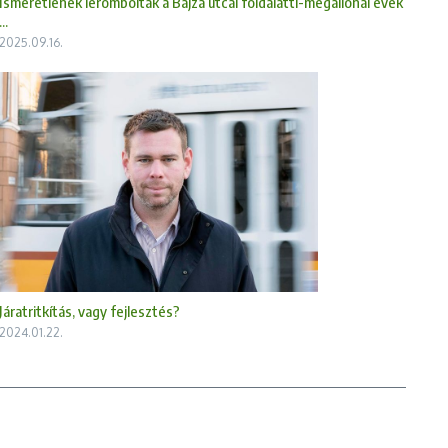
Ismeretlenek lerombolták a Bajza utcai földalatti-megállónál évek
...
2025.09.16.
Járatritkítás, vagy fejlesztés?
2024.01.22.