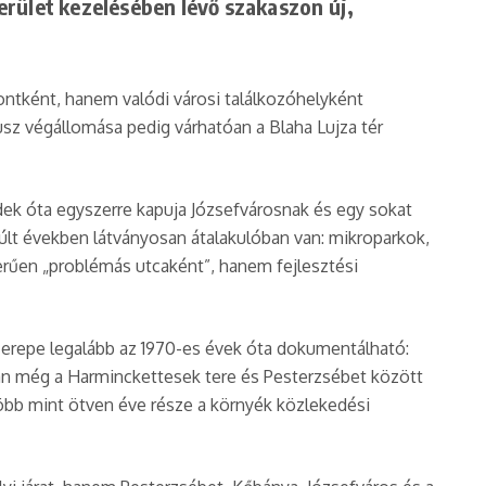
erület kezelésében lévő szakaszon új,
ontként, hanem valódi városi találkozóhelyként
usz végállomása pedig várhatóan a Blaha Lujza tér
dek óta egyszerre kapuja Józsefvárosnak és egy sokat
lmúlt években látványosan átalakulóban van: mikroparkok,
erűen „problémás utcaként”, hanem fejlesztési
szerepe legalább az 1970-es évek óta dokumentálható:
-ban még a Harminckettesek tere és Pesterzsébet között
öbb mint ötven éve része a környék közlekedési