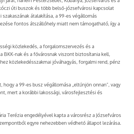
lyi járat, hanem Pesterzsébet, Kőbánya, Józsefváros és a
ákóczi úti buszok és több belső-józsefvárosi kapcsolat
ti szakaszának átalakítása, a 99-es végállomás
lyezése fontos átszállóhely miatt nem támogatható, így a
zösségi közlekedés, a forgalomszervezés és a
a BKK-nak és a fővárosnak viszont biztosítania kell,
hhez közlekedésszakmai jóváhagyás, forgalmi rend, pénz
t, hogy a 99-es busz végállomása „eltűnjön onnan”, vagy
t, mert a korábbi lakossági, városfejlesztési és
ária Terézia engedélyével kapta a városrész a Józsefváros
 szempontból egyre nehezebben védhető állapot lezárása.