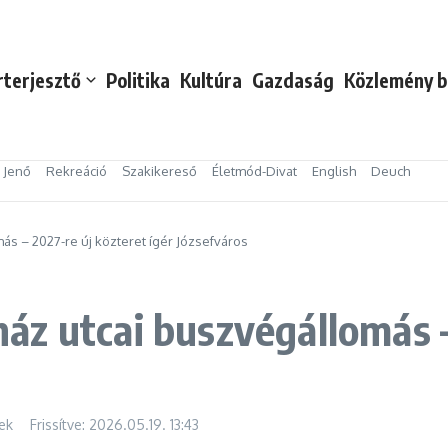
rterjesztő
Politika
Kultúra
Gazdaság
Közlemény b
s Jenő
Rekreáció
Szakikereső
Életmód-Divat
English
Deuch
s – 2027-re új közteret ígér Józsefváros
z utcai buszvégállomás –
ek
Frissítve: 2026.05.19.
13:43