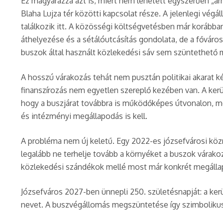
Ez magyarázza azt is, miért nem lehetett egyszerűen „arr
Blaha Lujza tér közötti kapcsolat része. A jelenlegi vég
találkozik itt. A közösségi költségvetésben már korábban
áthelyezése és a sétálóutcásítás gondolata, de a főváro
buszok által használt közlekedési sáv sem szüntethető 
A hosszú várakozás tehát nem pusztán politikai akarat k
finanszírozás nem egyetlen szereplő kezében van. A kerül
hogy a buszjárat továbbra is működőképes útvonalon, me
és intézményi megállapodás is kell.
A probléma nem új keletű. Egy 2022-es józsefvárosi köz
legalább ne terhelje tovább a környéket a buszok várakoz
közlekedési szándékok mellé most már konkrét megállapo
Józsefváros 2027-ben ünnepli 250. születésnapját: a kerü
nevet. A buszvégállomás megszüntetése így szimbolikus 