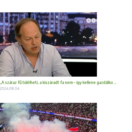
„A száraz fű túlélheti, a kiszáradt fa nem – így kellene gazdálko ...
2026.08.04.