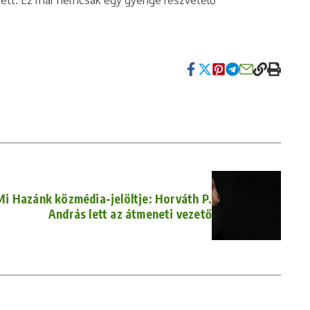
sett. Ez már nemcsak egy gyenge részvételű
i Hazánk közmédia-jelöltje: Horváth P.
András lett az átmeneti vezető