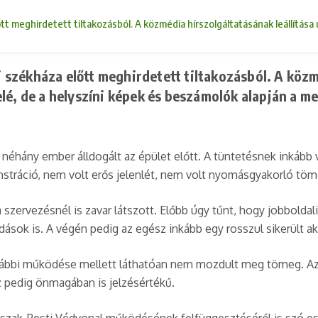
t meghirdetett tiltakozásból. A közmédia hírszolgáltatásának leállítása
székháza előtt meghirdetett tiltakozásból. A közmé
elé, de a helyszíni képek és beszámolók alapján a 
ány ember álldogált az épület előtt. A tüntetésnek inkább volt
ráció, nem volt erős jelenlét, nem volt nyomásgyakorló töme
szervezésnél is zavar látszott. Előbb úgy tűnt, hogy jobbolda
ások is. A végén pedig az egész inkább egy rosszul sikerült akc
korábbi működése mellett láthatóan nem mozdult meg tömeg. Az
 pedig önmagában is jelzésértékű.