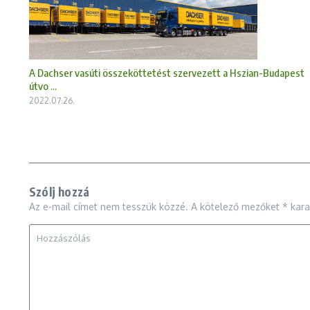
A Dachser vasúti összeköttetést szervezett a Hszian-Budapest
útvo ...
2022.07.26.
Szólj hozzá
Az e-mail címet nem tesszük közzé.
A kötelező mezőket
*
karak