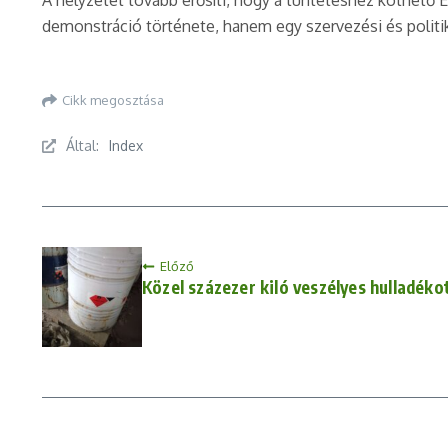
A helyzetet tovább erősíti, hogy a tüntetéshez köthető
demonstráció története, hanem egy szervezési és politik
Cikk megosztása
Által:
Index
Előző
Közel százezer kiló veszélyes hulladéko