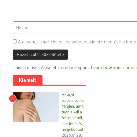
A nevem, e-mail címem, és weboldalcímem mentése a bön
This site uses Akismet to reduce spam.
Learn how your commen
Kiemelt
Az ágyi
1
poloska csípés:
Minden, amit
tudnia kell a
felismerésről,
kezelésről és
megelőzésről
2026.01.28.