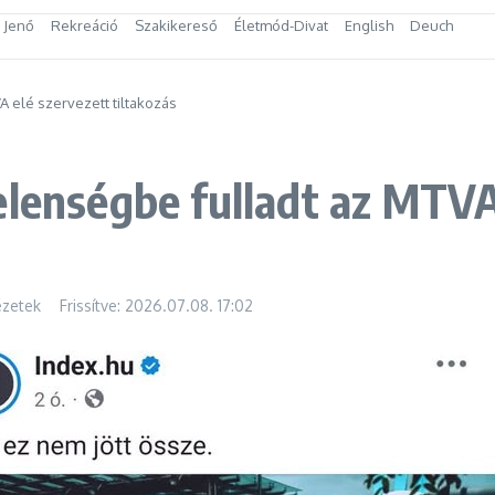
s Jenő
Rekreáció
Szakikereső
Életmód-Divat
English
Deuch
 elé szervezett tiltakozás
elenségbe fulladt az MTVA
ézetek
Frissítve: 2026.07.08.
17:02