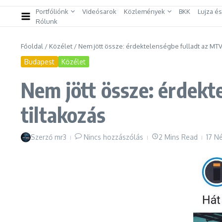
Portfóliónk
Videósarok
Közlemények
BKK
Lujza é
Rólunk
Főoldal
/
Közélet
/
Nem jött össze: érdektelenségbe fulladt az MTVA
Budapest
Közélet
Nem jött össze: érdekt
tiltakozás
Szerző
mr3
Nincs hozzászólás
2 Mins Read
17 N