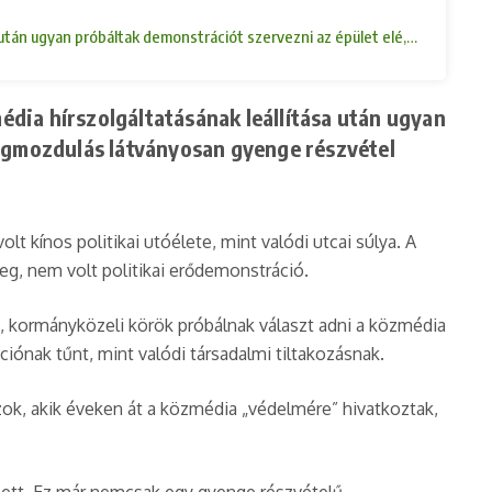
 után ugyan próbáltak demonstrációt szervezni az épület elé, de a helysz
dia hírszolgáltatásának leállítása után ugyan
megmozdulás látványosan gyenge részvétel
 kínos politikai utóélete, mint valódi utcai súlya. A
g, nem volt politikai erődemonstráció.
li, kormányközeli körök próbálnak választ adni a közmédia
iónak tűnt, mint valódi társadalmi tiltakozásnak.
ok, akik éveken át a közmédia „védelmére” hivatkoztak,