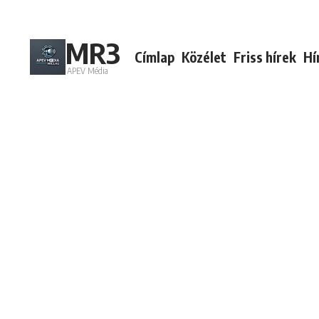
Ugrás a tartalomhoz
MR3
Címlap
Közélet
Friss hírek
Hí
APEV Média