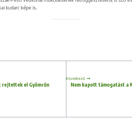
 Észak-Pesti Védvonal működésének felfüggesztéséről is szó e
ai kudarc képe is.
Következő
t rejtettek el Gyömrőn
Nem kapott támogatást a M