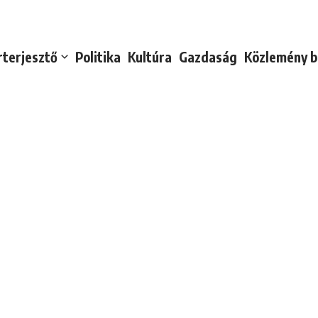
rterjesztő
Politika
Kultúra
Gazdaság
Közlemény b