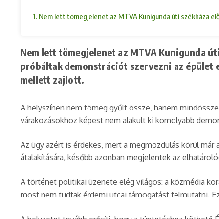
1. Nem lett tömegjelenet az MTVA Kunigunda úti székháza előt
Nem lett tömegjelenet az MTVA Kunigunda úti 
próbáltak demonstrációt szervezni az épület 
mellett zajlott.
A helyszínen nem tömeg gyűlt össze, hanem mindössze néh
várakozásokhoz képest nem alakult ki komolyabb demonst
Az ügy azért is érdekes, mert a megmozdulás körül már a 
átalakítására, később azonban megjelentek az elhatárolód
A történet politikai üzenete elég világos: a közmédia 
most nem tudtak érdemi utcai támogatást felmutatni. Ez